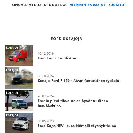
SINUA SAATTAISI KIINNOSTAA
AIEMMIN KATSOTUT
SUOSITUT
FORD KOEAJOJA
KOEAJOT
10.12.2019
Ford Transit uudistuu
KOEAJOT
08.10.2024
Koeajo: Ford F-150 – Aivan fantastinen työkalu
KOEAJOT
26.07.2024
Fordin pieni tila-auto on hyväntuulinen
laatikkoleikki
KOEAJOT
08.05.2023
Ford Kuga HEV - suosikkimalli täyshybridinä