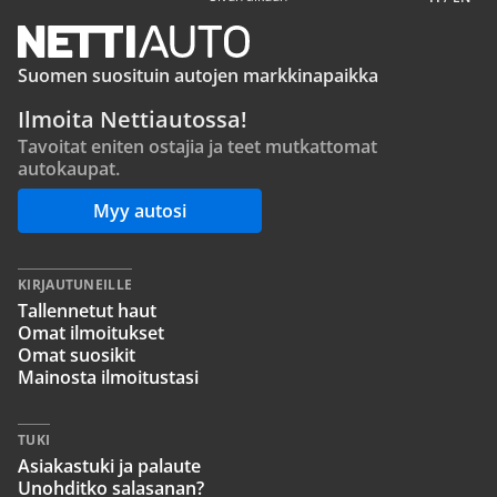
Suomen suosituin autojen markkinapaikka
Ilmoita Nettiautossa!
Tavoitat eniten ostajia ja teet mutkattomat
autokaupat.
Myy autosi
KIRJAUTUNEILLE
Tallennetut haut
Omat ilmoitukset
Omat suosikit
Mainosta ilmoitustasi
TUKI
Asiakastuki ja palaute
Unohditko salasanan?