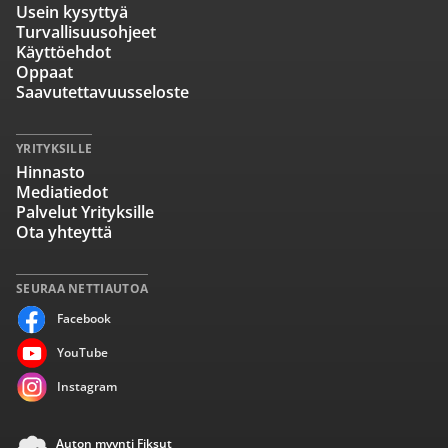
Usein kysyttyä
Turvallisuusohjeet
Käyttöehdot
Oppaat
Saavutettavuusseloste
YRITYKSILLE
Hinnasto
Mediatiedot
Palvelut Yrityksille
Ota yhteyttä
SEURAA NETTIAUTOA
Facebook
YouTube
Instagram
Auton myynti Fiksut