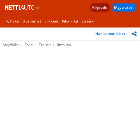
Kirjaudu
Myy autosi
Haku
Uusimmat
Liikkeet
Pikalinkit
Lisää
Hae samanlaiset
Myydään
Ford
Transit
Ilmoitus