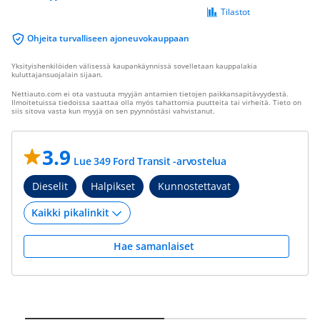
Tilastot
Ohjeita turvalliseen ajoneuvokauppaan
Yksityishenkilöiden välisessä kaupankäynnissä sovelletaan kauppalakia
kuluttajansuojalain sijaan.
Nettiauto.com ei ota vastuuta myyjän antamien tietojen paikkansapitävyydestä.
Ilmoitetuissa tiedoissa saattaa olla myös tahattomia puutteita tai virheitä. Tieto on
siis sitova vasta kun myyjä on sen pyynnöstäsi vahvistanut.
3.9
Lue 349 Ford Transit -arvostelua
Dieselit
Halpikset
Kunnostettavat
Hae samanlaiset