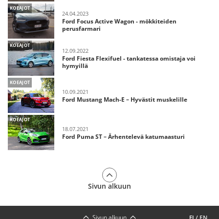
KOEAJOT
24.04.2023
Ford Focus Active Wagon - mökkiteiden
perusfarmari
KOEAJOT
12.09.2022
Ford Fiesta Flexifuel - tankatessa omistaja voi
hymyillä
KOEAJOT
10.09.2021
Ford Mustang Mach-E – Hyvästit muskelille
KOEAJOT
18.07.2021
Ford Puma ST – Ärhentelevä katumaasturi
Sivun alkuun
Sivun alkuun
FI
/
EN