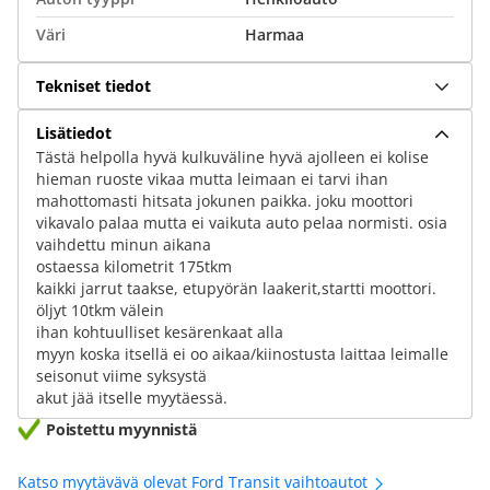
Väri
Harmaa
Tekniset tiedot
Lisätiedot
Tästä helpolla hyvä kulkuväline hyvä ajolleen ei kolise
hieman ruoste vikaa mutta leimaan ei tarvi ihan
mahottomasti hitsata jokunen paikka. joku moottori
vikavalo palaa mutta ei vaikuta auto pelaa normisti. osia
vaihdettu minun aikana
ostaessa kilometrit 175tkm
kaikki jarrut taakse, etupyörän laakerit,startti moottori.
öljyt 10tkm välein
ihan kohtuulliset kesärenkaat alla
myyn koska itsellä ei oo aikaa/kiinostusta laittaa leimalle
seisonut viime syksystä
akut jää itselle myytäessä.
Poistettu myynnistä
Katso myytävävä olevat Ford Transit vaihtoautot