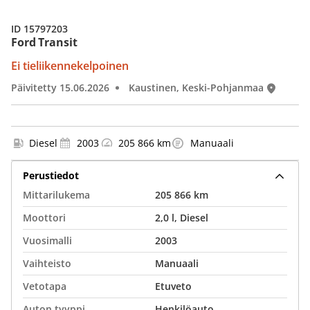
ID 15797203
Ford Transit
Ei tieliikennekelpoinen
Päivitetty 15.06.2026
Kaustinen, Keski-Pohjanmaa
Diesel
2003
205 866 km
Manuaali
Perustiedot
Mittarilukema
205 866 km
Moottori
2,0 l, Diesel
Vuosimalli
2003
Vaihteisto
Manuaali
Vetotapa
Etuveto
Auton tyyppi
Henkilöauto