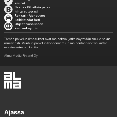
kaupat
Baana - Kilpailuta paras
hinta autostasi
Rekkari - Ajoneuvon
kaikki tiedot heti
Ohjeet turvalliseen
kaupankäyntiin
Tämän palvelun ilmoitukset ovat mainoksia, jotka näytetään sinulle hakusi
mukaisesti. Muuhun palvelun kohdennettuun mainontaan voit vaikuttaa
evästeasetusten kautta.
Alma Media Finland Oy