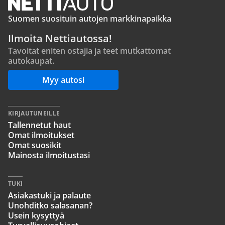
Suomen suosituin autojen markkinapaikka
Ilmoita Nettiautossa!
Tavoitat eniten ostajia ja teet mutkattomat
autokaupat.
Myy autosi
KIRJAUTUNEILLE
Tallennetut haut
Omat ilmoitukset
Omat suosikit
Mainosta ilmoitustasi
TUKI
Asiakastuki ja palaute
Unohditko salasanan?
Usein kysyttyä