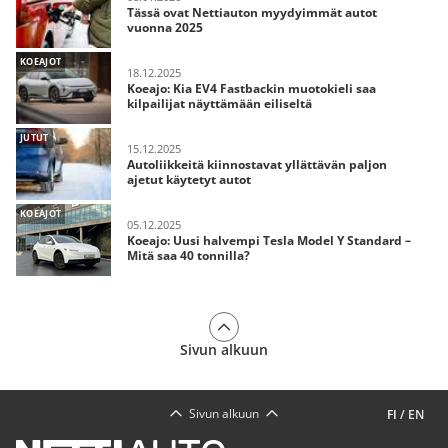
Tässä ovat Nettiauton myydyimmät autot
vuonna 2025
KOEAJOT
18.12.2025
Koeajo: Kia EV4 Fastbackin muotokieli saa
kilpailijat näyttämään eiliseltä
JUTUT
15.12.2025
Autoliikkeitä kiinnostavat yllättävän paljon
ajetut käytetyt autot
KOEAJOT
05.12.2025
Koeajo: Uusi halvempi Tesla Model Y Standard –
Mitä saa 40 tonnilla?
Sivun alkuun
Sivun alkuun
FI
/
EN