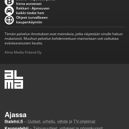
hinta autostasi
Rekkari - Ajoneuvon
kaikki tiedot heti
Ohjeet turvalliseen
kaupankäyntiin
Tämän palvelun ilmoitukset ovat mainoksia, jotka näytetään sinulle hakusi
mukaisesti. Muuhun palvelun kohdennettuun mainontaan voit vaikuttaa
evästeasetusten kautta.
Alma Media Finland Oy