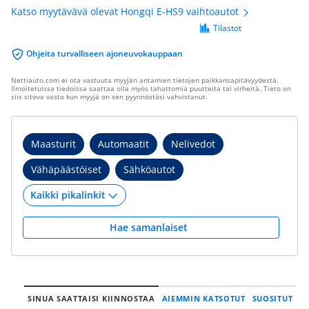
Katso myytävävä olevat Hongqi E-HS9 vaihtoautot
Tilastot
Ohjeita turvalliseen ajoneuvokauppaan
Nettiauto.com ei ota vastuuta myyjän antamien tietojen paikkansapitävyydestä.
Ilmoitetuissa tiedoissa saattaa olla myös tahattomia puutteita tai virheitä. Tieto on
siis sitova vasta kun myyjä on sen pyynnöstäsi vahvistanut.
Maasturit
Automaatit
Nelivedot
Vähäpäästöiset
Sähköautot
Hae samanlaiset
SINUA SAATTAISI KIINNOSTAA
AIEMMIN KATSOTUT
SUOSITUT