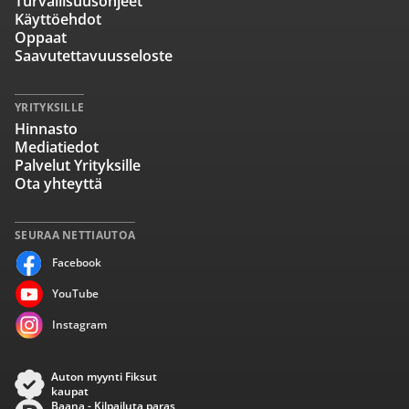
Turvallisuusohjeet
Käyttöehdot
Oppaat
Saavutettavuusseloste
YRITYKSILLE
Hinnasto
Mediatiedot
Palvelut Yrityksille
Ota yhteyttä
SEURAA NETTIAUTOA
Facebook
YouTube
Instagram
Auton myynti Fiksut
kaupat
Baana - Kilpailuta paras