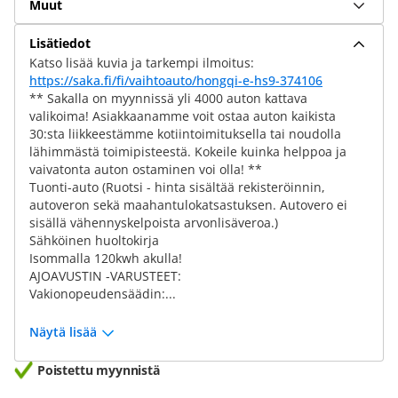
Muut
Lisätiedot
Katso lisää kuvia ja tarkempi ilmoitus:
https://saka.fi/fi/vaihtoauto/hongqi-e-hs9-374106
** Sakalla on myynnissä yli 4000 auton kattava
valikoima! Asiakkaanamme voit ostaa auton kaikista
30:sta liikkeestämme kotiintoimituksella tai noudolla
lähimmästä toimipisteestä. Kokeile kuinka helppoa ja
vaivatonta auton ostaminen voi olla! **
Tuonti-auto (Ruotsi - hinta sisältää rekisteröinnin,
autoveron sekä maahantulokatsastuksen. Autovero ei
sisällä vähennyskelpoista arvonlisäveroa.)
Sähköinen huoltokirja
Isommalla 120kwh akulla!
AJOAVUSTIN -VARUSTEET:
Vakionopeudensäädin:...
Näytä lisää
Poistettu myynnistä