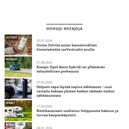
HONGQI KOEAJOJA
UUTISET
20.01.2026
Uutta: Selvitä auton kansainväliset
historiatiedot carVerticalin avulla
KOEAJOT
07.08.2026
Koeajo: Opel Astra hybridi on yllättävän
taloudellinen perheauto
VINKIT
07.05.2026
Helpoin tapa löytää sopiva sähköauto – uusi
vertailu kokoaa yhteen kaiken tärkeän tiedon
sähköautoista
VINKIT
17.04.2026
Nettikaravaani uudistuu: helppoutta hakuun ja
turvaa kaupankäyntiin
JUTUT
08.01.2026