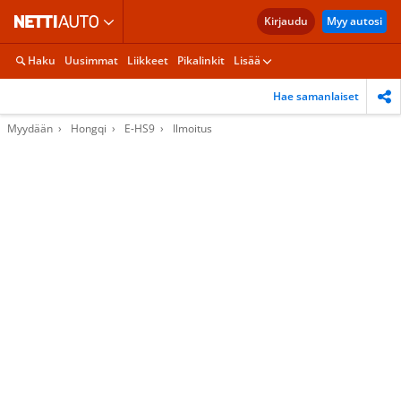
Kirjaudu
Myy autosi
Haku
Uusimmat
Liikkeet
Pikalinkit
Lisää
Hae samanlaiset
Myydään
Hongqi
E-HS9
Ilmoitus