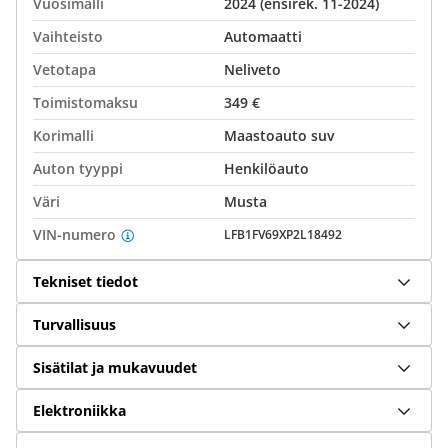
Vuosimalli
2024 (ensirek. 11-2024)
Vaihteisto
Automaatti
Vetotapa
Neliveto
Toimistomaksu
349 €
Korimalli
Maastoauto suv
Auton tyyppi
Henkilöauto
Väri
Musta
VIN-numero
LFB1FV69XP2L18492
Tekniset tiedot
Turvallisuus
Sisätilat ja mukavuudet
Elektroniikka