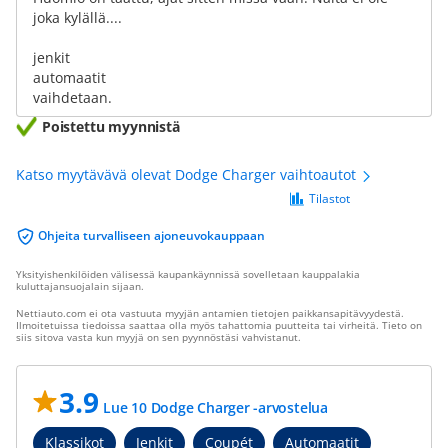
joka kylällä....
jenkit
automaatit
vaihdetaan.
Poistettu myynnistä
Katso myytävävä olevat Dodge Charger vaihtoautot
Tilastot
Ohjeita turvalliseen ajoneuvokauppaan
Yksityishenkilöiden välisessä kaupankäynnissä sovelletaan kauppalakia
kuluttajansuojalain sijaan.
Nettiauto.com ei ota vastuuta myyjän antamien tietojen paikkansapitävyydestä.
Ilmoitetuissa tiedoissa saattaa olla myös tahattomia puutteita tai virheitä. Tieto on
siis sitova vasta kun myyjä on sen pyynnöstäsi vahvistanut.
3.9
Lue 10 Dodge Charger -arvostelua
Klassikot
Jenkit
Coupét
Automaatit