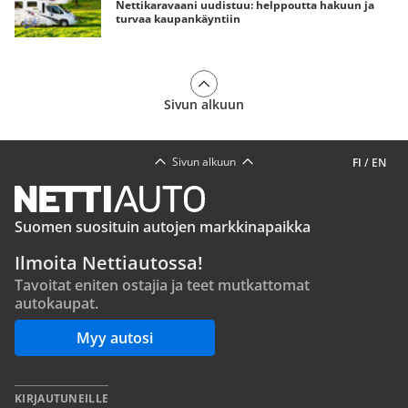
Nettikaravaani uudistuu: helppoutta hakuun ja
turvaa kaupankäyntiin
Sivun alkuun
Sivun alkuun
FI
/
EN
Suomen suosituin autojen markkinapaikka
Ilmoita Nettiautossa!
Tavoitat eniten ostajia ja teet mutkattomat
autokaupat.
Myy autosi
KIRJAUTUNEILLE