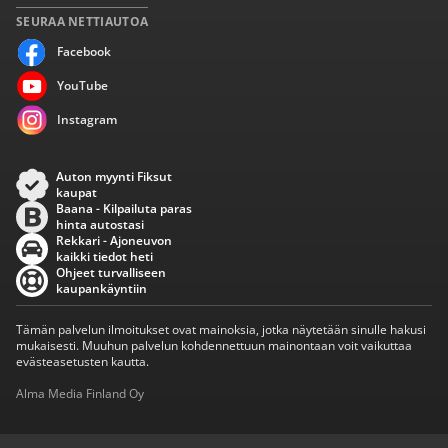
SEURAA NETTIAUTOA
Facebook
YouTube
Instagram
Auton myynti Fiksut
kaupat
Baana - Kilpailuta paras
hinta autostasi
Rekkari - Ajoneuvon
kaikki tiedot heti
Ohjeet turvalliseen
kaupankäyntiin
Tämän palvelun ilmoitukset ovat mainoksia, jotka näytetään sinulle hakusi
mukaisesti. Muuhun palvelun kohdennettuun mainontaan voit vaikuttaa
evästeasetusten kautta.
Alma Media Finland Oy