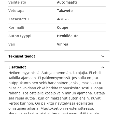
Vaihteisto
Automaatti
Vetotapa
Takaveto
Katsastettu
4/2026
Korimalli
Coupe
Auton tyyppi
Henkilöauto
Väri
Vihreä
Tekniset tiedot
Lisätiedot
Hetken myynnissä. Autoja enemmän, ku ajajia. Ei ehdi
kaikilla ajamaan. Ei pakkomyynnissä. Jos sulla on joku
huippukuntoinen sekä harvinainen Jenkki, max 35000€,
ni asiaa voidaan ehkä harkita tapauskohtaisesti + loppu
rahana. Tosiostajalle koeajo vain minun ajamana. Ostaja
saa repiä autoa , kun on maksanut auton ensin. Kuvat
kertoo kunnon. On palkittu näyttelyissä edellisten
omistajien aikana. Muutokset on rekisteriotteessa.
Huomio on taattu, ajat sitten missä vaan. Näitä ei ole