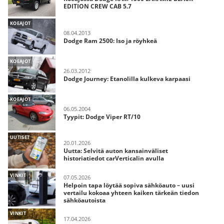
EDITION CREW CAB 5.7
KOEAJOT
08.04.2013
Dodge Ram 2500: Iso ja röyhkeä
KOEAJOT
26.03.2012
Dodge Journey: Etanolilla kulkeva karpaasi
KOEAJOT
06.05.2004
Tyypit: Dodge Viper RT/10
UUTISET
20.01.2026
Uutta: Selvitä auton kansainväliset
historiatiedot carVerticalin avulla
VINKIT
07.05.2026
Helpoin tapa löytää sopiva sähköauto – uusi
vertailu kokoaa yhteen kaiken tärkeän tiedon
sähköautoista
VINKIT
17.04.2026