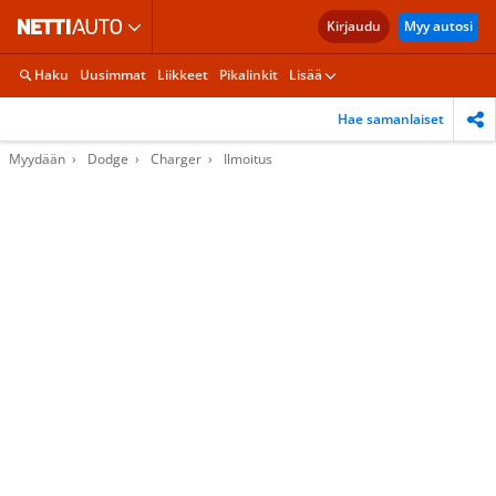
Kirjaudu
Myy autosi
Haku
Uusimmat
Liikkeet
Pikalinkit
Lisää
Hae samanlaiset
Myydään
Dodge
Charger
Ilmoitus