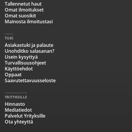
Tallennetut haut
Omat ilmoitukset
Omat suosikit
Mainosta ilmoitustasi
TUKI
Asiakastuki ja palaute
Unohditko salasanan?
Usein kysyttyä
Turvallisuusohjeet
Käyttöehdot
Oppaat
Saavutettavuusseloste
YRITYKSILLE
Hinnasto
Mediatiedot
Palvelut Yrityksille
Ota yhteyttä