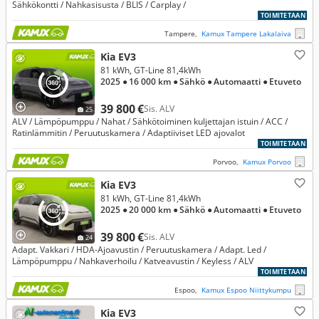
Sähkökontti / Nahkasisusta / BLIS / Carplay /
TOIMITETAAN
Tampere,
Kamux Tampere Lakalaiva
Kia EV3
81 kWh, GT-Line 81,4kWh
2025
● 16 000 km
● Sähkö
● Automaatti
● Etuveto
39 800 €
Sis. ALV
25
ALV / Lämpöpumppu / Nahat / Sähkötoiminen kuljettajan istuin / ACC /
Ratinlämmitin / Peruutuskamera / Adaptiiviset LED ajovalot
TOIMITETAAN
Porvoo,
Kamux Porvoo
Kia EV3
81 kWh, GT-Line 81,4kWh
2025
● 20 000 km
● Sähkö
● Automaatti
● Etuveto
39 800 €
Sis. ALV
24
Adapt. Vakkari / HDA-Ajoavustin / Peruutuskamera / Adapt. Led /
Lämpöpumppu / Nahkaverhoilu / Katveavustin / Keyless / ALV
TOIMITETAAN
Espoo,
Kamux Espoo Niittykumpu
Kia EV3