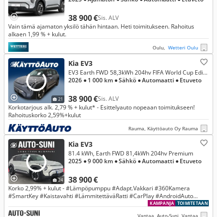
38 900 €
Sis. ALV
Vain tämä ajamaton yksilö tähän hintaan. Heti toimitukseen. Rahoitus
alkaen 1,99 % + kulut.
Oulu,
Wetteri Oulu
Kia EV3
EV3 Earth FWD 58,3kWh 204hv FIFA World Cup Edition
2026
● 1 000 km
● Sähkö
● Automaatti
● Etuveto
38 900 €
Sis. ALV
21
Korkotarjous alk. 2,79 % + kulut* - Esittelyauto nopeaan toimitukseen!
Rahoituskorko 2,59%+kulut
Rauma, Käyttöauto Oy Rauma
Kia EV3
81.4 kWh, Earth FWD 81,4kWh 204hv Premium
2025
● 9 000 km
● Sähkö
● Automaatti
● Etuveto
38 900 €
24
Korko 2,99% + kulut - #Lämpöpumppu #Adapt.Vakkari #360Kamera
#SmartKey #Kaistavahti #LämmitettäväRatti #CarPlay #AndroidAuto
#KiaConnect
KAMPANJA
TOIMITETAAN
Vantaa, Auto-Suni, Vantaa