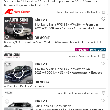
Suomi-auto / 1 Omistaja / Navi / Ilmalämpöpumppu / ACC / Kamera /
Katsastettu ja kuntotarkastettu /
Turku, Turun Auto-Center Oy Kia & Mitsubishi
Kia EV3
81.4 kWh, Earth FWD 81,4kWh 204hv Premium
2025
● 21 000 km
● Sähkö
● Automaatti
● Etuveto
38 890 €
25
Korko 2,99% + kulut - #Adapt.Vakkari #Nahkaverhoilu #P-kamera #LED
#Navi
KAMPANJA
TOIMITETAAN
Kouvola, Auto-Suni, Kouvola
Kia EV3
58.3 kWh, Earth FWD 58,3kWh 204hv V2L
2025
● 9 000 km
● Sähkö
● Automaatti
● Etuveto
38 900 €
22
// Premium Pack // Virran ulostto
Helsinki, Hedin Automotive Helsinki Mekaanikonkatu 12
Kia EV3
Earth FWD 81,4kWh 204hv
2025
● Ajamaton
● Sähkö
● Automaatti
● Etuveto