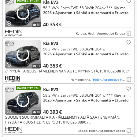
PÄIVITETTY 72H
Kia EV3
58.3 kWh, Earth FWD 58,3kWh 204hv *** Kia-mallistoon korko 1,99 % + kulut
2026
● Ajamaton
● Sähkö
● Automaatti
● Etuveto
40 353 €
15
Kerava, Hedin Automotive Kerava
Kia EV3
58.3 kWh, Earth FWD 58,3kWh 204hv
2026
● Ajamaton
● Sähkö
● Automaatti
● Etuveto
40 353 €
23
// PYYDÄ TARJOUS HÄMEENLINNAN AUTOMYYNNISTÄ, P. 0106258810 //
Hämeenlinna,
Hedin Automotive Hämeenlinna
PÄIVITETTY 72H
Kia EV3
58.3 kWh, Earth FWD 58,3kWh 204hv *** Kia-mallistoon korko 1,99 % + kulut
2026
● Ajamaton
● Sähkö
● Automaatti
● Etuveto
40 393 €
18
SUOMEN SUURIMMALTA KIA - JÄLLEENMYYJÄLTÄ SAAT ENEMMÄN.
PYYDÄ TARJOUS HEDIN ESPOO P. 010 625 8890 /
https://www.hedinautomotive.fi/yhteydenotto/yhteydenottopyynto/
Espoo, Hedin Automotive Espoo