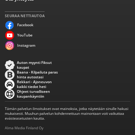
SEURAA NETTIAUTOA
Facebook
YouTube
Instagram
Auton myynti Fiksut
kaupat
Baana - Kilpailuta paras
hinta autostasi
Rekkari - Ajoneuvon
kaikki tiedot heti
Ohjeet turvalliseen
kaupankäyntiin
Tämän palvelun ilmoitukset ovat mainoksia, jotka näytetään sinulle hakusi
mukaisesti. Muuhun palvelun kohdennettuun mainontaan voit vaikuttaa
evästeasetusten kautta.
Alma Media Finland Oy