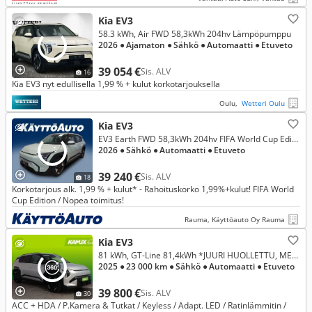
Kia EV3
58.3 kWh, Air FWD 58,3kWh 204hv Lämpöpumppu
2026
● Ajamaton
● Sähkö
● Automaatti
● Etuveto
39 054 €
Sis. ALV
16
Kia EV3 nyt edullisella 1,99 % + kulut korkotarjouksella
Oulu,
Wetteri Oulu
Kia EV3
EV3 Earth FWD 58,3kWh 204hv FIFA World Cup Edition
2026
● Sähkö
● Automaatti
● Etuveto
39 240 €
Sis. ALV
18
Korkotarjous alk. 1,99 % + kulut* - Rahoituskorko 1,99%+kulut! FIFA World
Cup Edition / Nopea toimitus!
Rauma, Käyttöauto Oy Rauma
Kia EV3
81 kWh, GT-Line 81,4kWh *JUURI HUOLLETTU, MERKKIHUOLLETTU & SIS. ALV!*
2025
● 23 000 km
● Sähkö
● Automaatti
● Etuveto
39 800 €
Sis. ALV
30
ACC + HDA / P.Kamera & Tutkat / Keyless / Adapt. LED / Ratinlämmitin /