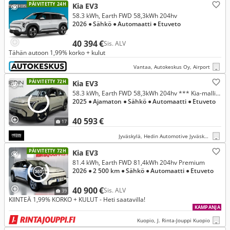
PÄIVITETTY 24H
Kia EV3
58.3 kWh, Earth FWD 58,3kWh 204hv
2026
● Sähkö
● Automaatti
● Etuveto
40 394 €
Sis. ALV
Tähän autoon 1,99% korko + kulut
Vantaa, Autokeskus Oy, Airport
PÄIVITETTY 72H
Kia EV3
58.3 kWh, Earth FWD 58,3kWh 204hv *** Kia-mallistoon korko 1,99 % + kulut
2025
● Ajamaton
● Sähkö
● Automaatti
● Etuveto
40 593 €
17
Jyväskylä, Hedin Automotive Jyväskylä Seppälä
PÄIVITETTY 72H
Kia EV3
81.4 kWh, Earth FWD 81,4kWh 204hv Premium
2026
● 2 500 km
● Sähkö
● Automaatti
● Etuveto
40 900 €
Sis. ALV
39
KIINTEÄ 1,99% KORKO + KULUT - Heti saatavilla!
KAMPANJA
Kuopio, J. Rinta-Jouppi Kuopio