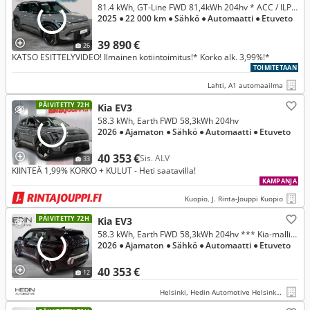
81.4 kWh, GT-Line FWD 81,4kWh 204hv * ACC / ILP / 360° / LED / Keyless / Sähkömuistipenkki / Harman/Kardon * KORKO ALK. 3,99%!*
2025
● 22 000 km
● Sähkö
● Automaatti
● Etuveto
39 890 €
26
KATSO ESITTELYVIDEO! Ilmainen kotiintoimitus!* Korko alk. 3,99%!*
TOIMITETAAN
Lahti, A1 automaailma
PÄIVITETTY 72H
Kia EV3
58.3 kWh, Earth FWD 58,3kWh 204hv
2026
● Ajamaton
● Sähkö
● Automaatti
● Etuveto
40 353 €
Sis. ALV
33
KIINTEÄ 1,99% KORKO + KULUT - Heti saatavilla!
KAMPANJA
Kuopio, J. Rinta-Jouppi Kuopio
PÄIVITETTY 72H
Kia EV3
58.3 kWh, Earth FWD 58,3kWh 204hv *** Kia-mallistoon korko 1,99 % + kulut
2026
● Ajamaton
● Sähkö
● Automaatti
● Etuveto
40 353 €
12
Helsinki, Hedin Automotive Helsinki Mekaanikonkatu 12