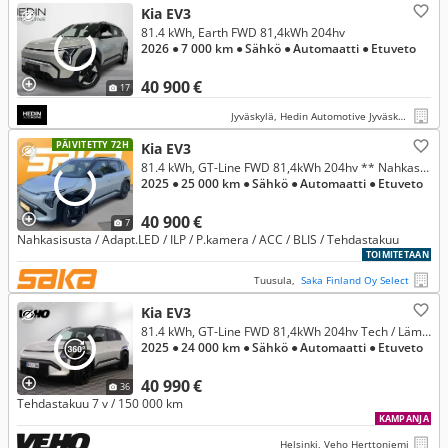
Kia EV3
81.4 kWh, Earth FWD 81,4kWh 204hv
2026
● 7 000 km
● Sähkö
● Automaatti
● Etuveto
40 900 €
17
Jyväskylä, Hedin Automotive Jyväskylä Seppälä
PÄIVITETTY 72H
Kia EV3
81.4 kWh, GT-Line FWD 81,4kWh 204hv ** Nahkasisusta / Adapt.LED / ILP / P.kamera / ACC / BLIS **
2025
● 25 000 km
● Sähkö
● Automaatti
● Etuveto
40 900 €
7
Nahkasisusta / Adapt.LED / ILP / P.kamera / ACC / BLIS / Tehdastakuu
TOIMITETAAN
Tuusula,
Saka Finland Oy Select
Kia EV3
81.4 kWh, GT-Line FWD 81,4kWh 204hv Tech / Lämpöpumppu / Ratinlämmitin / Sähkötoimiset etuistuimet / Car Play
2025
● 24 000 km
● Sähkö
● Automaatti
● Etuveto
40 990 €
36
Tehdastakuu 7 v / 150 000 km
KAMPANJA
Helsinki, Veho Herttoniemi