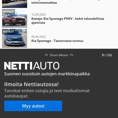
toimintamatkaa
KOEAJOT
12.08.2022
Koeajo: Kia Sportage PHEV - kohti taloudellista
ajamista
KOEAJOT
06.06.2022
Kia Sportage - Tasonnosto tuntuu
Sivun alkuun
FI
/
EN
Suomen suosituin autojen markkinapaikka
Ilmoita Nettiautossa!
Tavoitat eniten ostajia ja teet mutkattomat
autokaupat.
Myy autosi