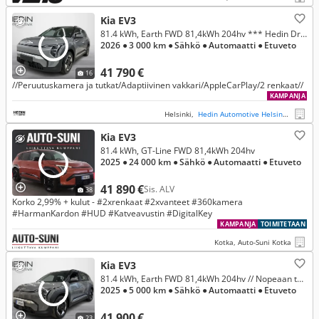
Kia EV3
81.4 kWh, Earth FWD 81,4kWh 204hv *** Hedin Drive -sopimuksella kuukausihintaan, Rahoitustarjous 3.99% (+kulut)
2026
● 3 000 km
● Sähkö
● Automaatti
● Etuveto
41 790 €
16
//Peruutuskamera ja tutkat/Adaptiivinen vakkari/AppleCarPlay/2 renkaat//
KAMPANJA
Helsinki,
Hedin Automotive Helsinki Konala
Kia EV3
81.4 kWh, GT-Line FWD 81,4kWh 204hv
2025
● 24 000 km
● Sähkö
● Automaatti
● Etuveto
41 890 €
Sis. ALV
38
Korko 2,99% + kulut - #2xrenkaat #2xvanteet #360kamera
#HarmanKardon #HUD #Katveavustin #DigitalKey
KAMPANJA
TOIMITETAAN
Kotka, Auto-Suni Kotka
Kia EV3
81.4 kWh, Earth FWD 81,4kWh 204hv // Nopeaan toimitukseen! //
2025
● 5 000 km
● Sähkö
● Automaatti
● Etuveto
41 900 €
23