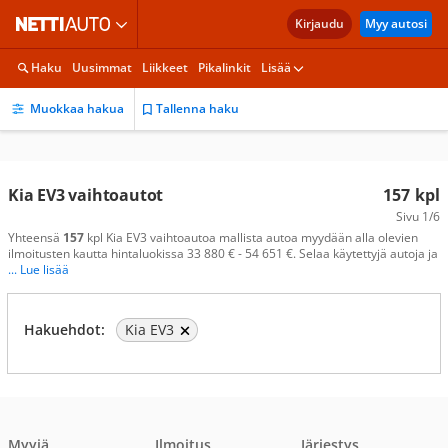
Kirjaudu
Myy autosi
Haku
Uusimmat
Liikkeet
Pikalinkit
Lisää
Muokkaa hakua
Tallenna haku
Kia EV3 vaihtoautot
157
kpl
Sivu
1/6
Yhteensä
157
kpl Kia EV3 vaihtoautoa mallista autoa myydään alla olevien
ilmoitusten kautta hintaluokissa 33 880 € - 54 651 €. Selaa käytettyjä autoja ja
... Lue lisää
Hakuehdot:
Kia EV3
Myyjä
Ilmoitus
Järjestys