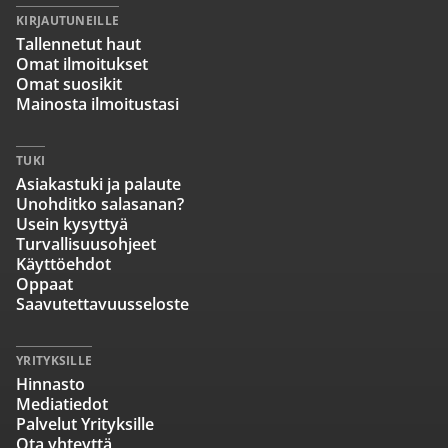
KIRJAUTUNEILLE
Tallennetut haut
Omat ilmoitukset
Omat suosikit
Mainosta ilmoitustasi
TUKI
Asiakastuki ja palaute
Unohditko salasanan?
Usein kysyttyä
Turvallisuusohjeet
Käyttöehdot
Oppaat
Saavutettavuusseloste
YRITYKSILLE
Hinnasto
Mediatiedot
Palvelut Yrityksille
Ota yhteyttä