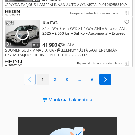
// PYYDÄ TARJOUS HÄMEENLINNAN AUTOMYYNNISTÄ, P. 0106258810 //
Tampere, Hedin Automotive Tampere Lakalaiva
Kia EV3
81.4 kWh, Earth FWD 81,4kWh 204hv // Takuu / ALV / ACC / Navi / ILP / Kamera / Tutkat / LED//
2026
● 2 000 km
● Sähkö
● Automaatti
● Etuveto
41 990 €
Sis. ALV
35
SUOMEN SUURIMMALTA KIA - JÄLLEENMYYJÄLTÄ SAAT ENEMMÄN.
PYYDÄ TARJOUS HEDIN ESPOO P. 010 625 8890 /
https://www.hedinautomotive.fi/yhteydenotto/yhteydenottopyynto/
Espoo, Hedin Automotive Espoo
1
2
3
...
6
Muokkaa hakuehtoja