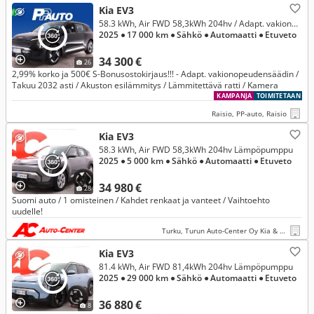
Kia EV3
58.3 kWh, Air FWD 58,3kWh 204hv / Adapt. vakionopeudensäädin / Takuu 2032 asti / Akuston esilämmitys / Lämmitettävä ratti / Kamera
2025
● 17 000 km
● Sähkö
● Automaatti
● Etuveto
34 300 €
26
2,99% korko ja 500€ S-Bonusostokirjaus!!! - Adapt. vakionopeudensäädin /
Takuu 2032 asti / Akuston esilämmitys / Lämmitettävä ratti / Kamera
KAMPANJA
TOIMITETAAN
Raisio, PP-auto, Raisio
Kia EV3
58.3 kWh, Air FWD 58,3kWh 204hv Lämpöpumppu
2025
● 5 000 km
● Sähkö
● Automaatti
● Etuveto
34 980 €
28
Suomi auto / 1 omisteinen / Kahdet renkaat ja vanteet / Vaihtoehto
uudelle!
Turku, Turun Auto-Center Oy Kia & Mitsubishi
Kia EV3
81.4 kWh, Air FWD 81,4kWh 204hv Lämpöpumppu
2025
● 29 000 km
● Sähkö
● Automaatti
● Etuveto
36 880 €
8