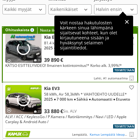
Kaikki myyjät
Voit nostaa hakutulosten
kärkeen sinua lähimpänä
Ohituskaista
Nosta ilmoituksesi tähän?
sijaitsevat kohteet, kun olet
Kia EV3
kirjautuneena sisään ja
hyväksynyt selaimen
81.4 kWh, GT-Line FWD 81,4kWh 204hv * ACC / ILP / 360° / LED / Keyless / Sähkömuistipenkki / Harman/Kardon * KORKO ALK. 3,99%!*
sijaintitiedot.
2025
● 22 000 km
● Sähkö
● Automaatti
● Etuveto
39 890 €
26
KATSO ESITTELYVIDEO! Ilmainen kotiintoimitus!* Korko alk. 3,99%!*
TOIMITETAAN
Lahti, A1 automaailma
Kia EV3
58 kWh, Air 58,3kWh * VAIHTOEHTO UUDELLE*
2025
● 7 000 km
● Sähkö
● Automaatti
● Etuveto
33 880 €
Sis. ALV
23
ALV! / ACC / KeylessGo / P.Kamera / Ratinlämmitys / Navi / LED / Apple
Carplay & Android Auto /
TOIMITETAAN
Lempäälä,
Kamux Lempäälä Ideapark