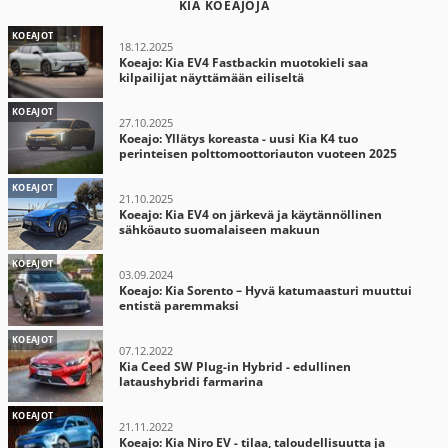
KIA KOEAJOJA
KOEAJOT
18.12.2025
Koeajo: Kia EV4 Fastbackin muotokieli saa
kilpailijat näyttämään eiliseltä
KOEAJOT
27.10.2025
Koeajo: Yllätys koreasta - uusi Kia K4 tuo
perinteisen polttomoottoriauton vuoteen 2025
KOEAJOT
21.10.2025
Koeajo: Kia EV4 on järkevä ja käytännöllinen
sähköauto suomalaiseen makuun
KOEAJOT
03.09.2024
Koeajo: Kia Sorento – Hyvä katumaasturi muuttui
entistä paremmaksi
KOEAJOT
07.12.2022
Kia Ceed SW Plug-in Hybrid - edullinen
lataushybridi farmarina
KOEAJOT
21.11.2022
Koeajo: Kia Niro EV - tilaa, taloudellisuutta ja