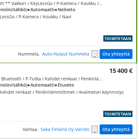
2,5, 300h Hybrid A AWD Comfort ** Vakkari / KeyLessGo / P-Kamera / Koukku / Navi / Xenon / Nahat **
ensiini/sähkö)
● Automaatti
● Neliveto
yLessGo / P-Kamera / Koukku / Navi
TOIMITETAAN
Nummela,
Auto-Huiput Nummela
Ota yhteyttä
15 400 €
2,5, 300h Hybrid A ** Vakkari / Bluetooth / P-Tutka / Kahdet renkaat / Penkinlämmittimet **
ensiini/sähkö)
● Automaatti
● Etuveto
/ Kahdet renkaat / Penkinlämmittimet / Avaimeton käynnistys
TOIMITETAAN
Vantaa,
Saka Finland Oy Varisto
Ota yhteyttä