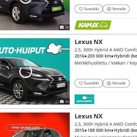
Suosikki
Vertaile
30
Lexus NX
2016
● 203 000 km
● Hybridi (b
Merkkihuollettu / Vakkari / Ke
Suosikki
Vertaile
34
Lexus NX
2,5, 300h Hybrid A AWD Comfo
2015
● 188 000 km
● Hybridi (b