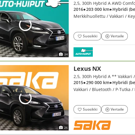
2016
● 203 000 km
● Hybridi (b
Merkkihuollettu / Vakkari / Ke
Suosikki
Vertaile
34
Lexus NX
2015
● 290 000 km
● Hybridi (b
Vakkari / Bluetooth / P-Tutka 
Suosikki
Vertaile
26