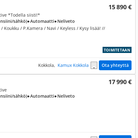
15 890 €
ve *Todella siisti!*
ensiini/sähkö)
● Automaatti
● Neliveto
/ Koukku / P.Kamera / Navi / Keyless / Kysy lisää! //
TOIMITETAAN
Kokkola,
Kamux Kokkola
Ota yhteyttä
17 990 €
tive
ensiini/sähkö)
● Automaatti
● Neliveto