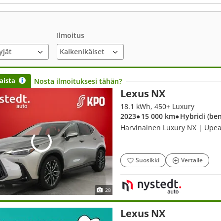
Ilmoitus
yjät
aista
Nosta ilmoituksesi tähän?
Lexus NX
18.1 kWh, 450+ Luxury
2023
● 15 000 km
● Hybridi (be
Harvinainen Luxury NX | Upea
Suosikki
Vertaile
28
Lexus NX