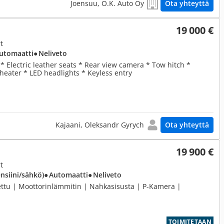
Joensuu, O.K. Auto Oy
Ota yhteyttä
19 000 €
t
Automaatti
● Neliveto
* Electric leather seats * Rear view camera * Tow hitch *
 heater * LED headlights * Keyless entry
Kajaani, Oleksandr Gyrych
Ota yhteyttä
19 900 €
t
ensiini/sähkö)
● Automaatti
● Neliveto
ettu | Moottorinlämmitin | Nahkasisusta | P-Kamera |
TOIMITETAAN