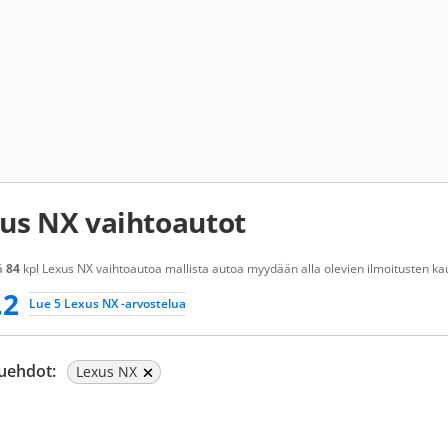
us NX vaihtoautot
ä
84
kpl Lexus NX vaihtoautoa mallista autoa myydään alla olevien ilmoitusten kaut
.2
Lue 5 Lexus NX -arvostelua
uehdot:
Lexus NX