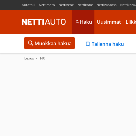
Autotalli
Nettimoto
Nettivene
Nettikone
Nettivaraosa
Nettikara
Haku
Uusimmat
Liik
Muokkaa hakua
Tallenna haku
Lexus
NX