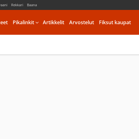
vaani
Rekkari
Baana
keet
Pikalinkit
Artikkelit
Arvostelut
Fiksut kaupat