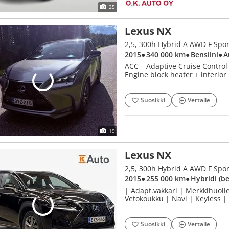
25
Lexus NX
2,5, 300h Hybrid A AWD F Spor
2015
● 340 000 km
● Bensiini
● 
ACC – Adaptive Cruise Control 
Engine block heater + interior
Suosikki
Vertaile
19
Lexus NX
2,5, 300h Hybrid A AWD F Spor
2015
● 255 000 km
● Hybridi (b
| Adapt.vakkari | Merkkihuoll
Vetokoukku | Navi | Keyless |
Suosikki
Vertaile