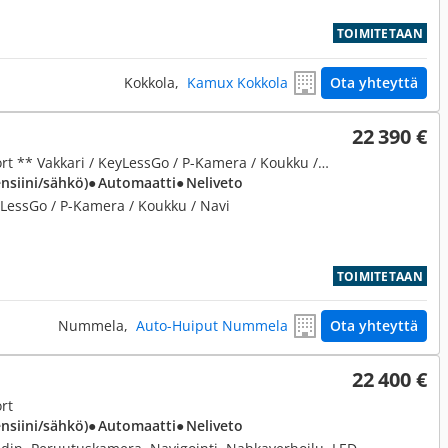
TOIMITETAAN
Kokkola,
Kamux Kokkola
Ota yhteyttä
22 390 €
2,5, 300h Hybrid A AWD Comfort ** Vakkari / KeyLessGo / P-Kamera / Koukku / Navi / Xenon / Nahat **
ensiini/sähkö)
● Automaatti
● Neliveto
yLessGo / P-Kamera / Koukku / Navi
TOIMITETAAN
Nummela,
Auto-Huiput Nummela
Ota yhteyttä
22 400 €
rt
ensiini/sähkö)
● Automaatti
● Neliveto