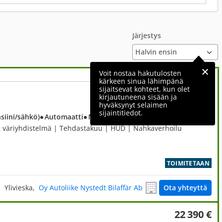
Järjestys
Voit nostaa hakutulosten
kärkeen sinua lähimpänä
sijaitsevat kohteet, kun olet
60 550 €
kirjautuneena sisään ja
hyväksynyt selaimen
sijaintitiedot.
nsiini/sähkö)
● Automaatti
● Neliveto
 väriyhdistelmä | Tehdastakuu | HUD | Nahkaverhoilu
TOIMITETAAN
Ylivieska,
Oy Autoliike Nystedt Bilaffär Ab
Ota yhteyttä
22 390 €