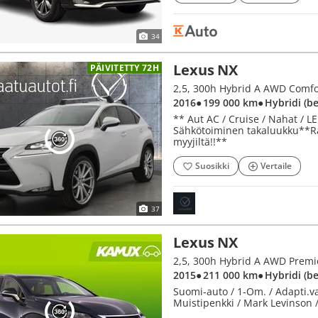
34
Lexus NX
PÄIVITETTY 72H
2016
● 199 000 km
● Hybridi (b
** Aut AC / Cruise / Nahat / LE
Sähkötoiminen takaluukku**Rah
myyjiltä!!**
Suosikki
Vertaile
37
Lexus NX
2,5, 300h Hybrid A AWD Premi
2015
● 211 000 km
● Hybridi (b
Suomi-auto / 1-Om. / Adapti.va
Muistipenkki / Mark Levinson /