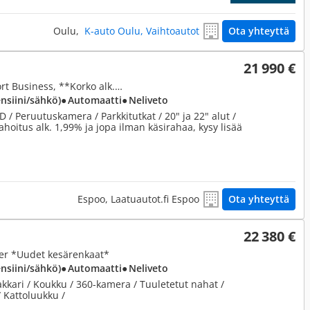
Oulu,
K-auto Oulu, Vaihtoautot
Ota yhteyttä
21 990 €
2,5, 300h Hybrid A AWD Comfort Business, **Korko alk. 1,99%**
ensiini/sähkö)
● Automaatti
● Neliveto
D / Peruutuskamera / Parkkitutkat / 20" ja 22" alut /
oitus alk. 1,99% ja jopa ilman käsirahaa, kysy lisää
Espoo, Laatuautot.fi Espoo
Ota yhteyttä
22 380 €
er *Uudet kesärenkaat*
ensiini/sähkö)
● Automaatti
● Neliveto
kkari / Koukku / 360-kamera / Tuuletetut nahat /
 Kattoluukku /