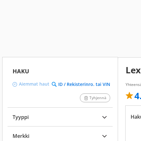
Lex
HAKU
Aiemmat haut
ID / Rekisterinro. tai VIN
Yhteens
4
Tyhjennä
Hak
Tyyppi
Merkki