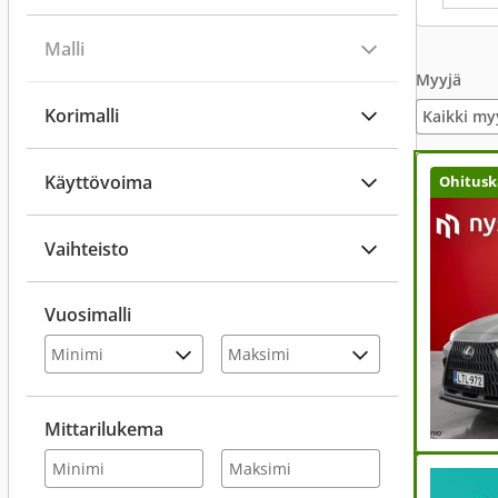
Malli
Myyjä
Korimalli
Kaikki my
Käyttövoima
Ohitusk
Vaihteisto
Vuosimalli
Mittarilukema