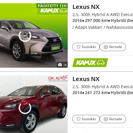
Lexus NX
PÄIVITETTY 72H
2,5, 300h Hybrid A AWD Executi
2016
● 297 000 km
● Hybridi (b
/ Adapt.Vakkari / Nahkasisusta 
Suosikki
Vertaile
28
Lexus NX
2,5, 300h Hybrid A AWD Execu
2014
● 241 272 km
● Hybridi (b
Suosikki
Vertaile