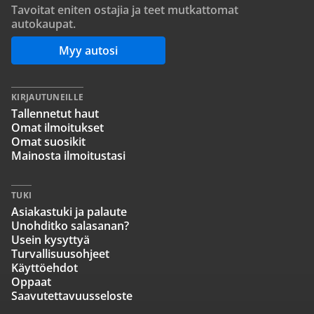
Tavoitat eniten ostajia ja teet mutkattomat
autokaupat.
Myy autosi
KIRJAUTUNEILLE
Tallennetut haut
Omat ilmoitukset
Omat suosikit
Mainosta ilmoitustasi
TUKI
Asiakastuki ja palaute
Unohditko salasanan?
Usein kysyttyä
Turvallisuusohjeet
Käyttöehdot
Oppaat
Saavutettavuusseloste