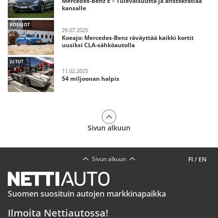
Mercedes-Benz E – Tulevaisuutta ja aristokratiaa
kansalle
KOEAJOT
29.07.2025
Koeajo: Mercedes-Benz räväyttää kaikki kortit
uusiksi CLA-sähköautolla
JUTUT
11.02.2025
54 miljoonan halpis
Sivun alkuun
Sivun alkuun
FI
/
EN
Suomen suosituin autojen markkinapaikka
Ilmoita Nettiautossa!