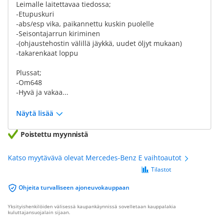
Leimalle laitettavaa tiedossa;
-Etupuskuri
-abs/esp vika, paikannettu kuskin puolelle
-Seisontajarrun kiriminen
-(ohjaustehostin välillä jäykkä, uudet öljyt mukaan)
-takarenkaat loppu
Plussat;
-Om648
-Hyvä ja vakaa...
Näytä lisää
Poistettu myynnistä
Katso myytävävä olevat Mercedes-Benz E vaihtoautot
Tilastot
Ohjeita turvalliseen ajoneuvokauppaan
Yksityishenkilöiden välisessä kaupankäynnissä sovelletaan kauppalakia
kuluttajansuojalain sijaan.