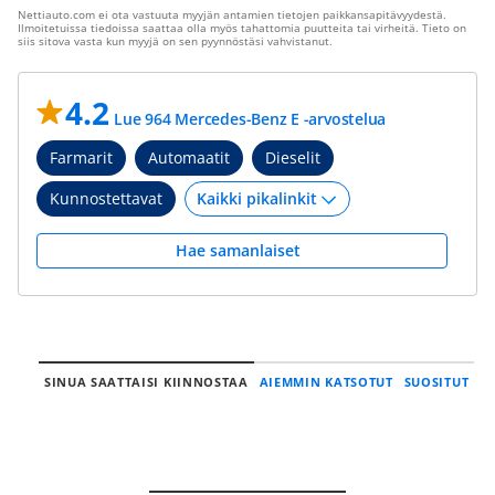
Nettiauto.com ei ota vastuuta myyjän antamien tietojen paikkansapitävyydestä.
Ilmoitetuissa tiedoissa saattaa olla myös tahattomia puutteita tai virheitä. Tieto on
siis sitova vasta kun myyjä on sen pyynnöstäsi vahvistanut.
4.2
Lue 964 Mercedes-Benz E -arvostelua
Farmarit
Automaatit
Dieselit
Kunnostettavat
Hae samanlaiset
SINUA SAATTAISI KIINNOSTAA
AIEMMIN KATSOTUT
SUOSITUT