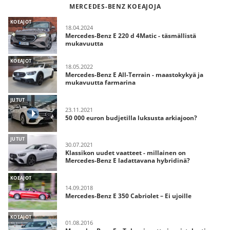
MERCEDES-BENZ KOEAJOJA
KOEAJOT
18.04.2024
Mercedes-Benz E 220 d 4Matic - täsmällistä
mukavuutta
KOEAJOT
18.05.2022
Mercedes-Benz E All-Terrain - maastokykyä ja
mukavuutta farmarina
JUTUT
23.11.2021
50 000 euron budjetilla luksusta arkiajoon?
JUTUT
30.07.2021
Klassikon uudet vaatteet - millainen on
Mercedes-Benz E ladattavana hybridinä?
KOEAJOT
14.09.2018
Mercedes-Benz E 350 Cabriolet – Ei ujoille
KOEAJOT
01.08.2016