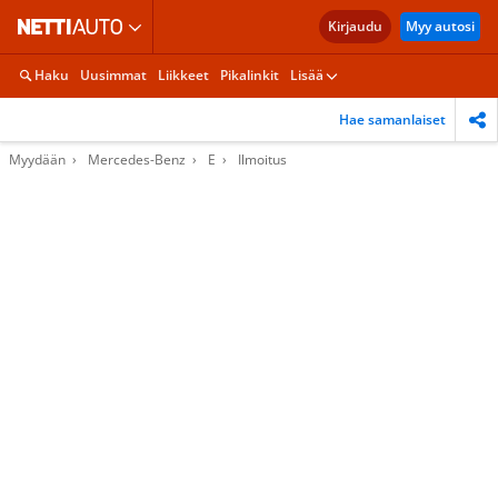
Kirjaudu
Myy autosi
Haku
Uusimmat
Liikkeet
Pikalinkit
Lisää
Hae samanlaiset
Myydään
Mercedes-Benz
E
Ilmoitus