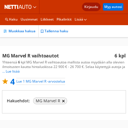
Kirjaudu
Myy autosi
Haku
Uusimmat
Liikkeet
Pikalinkit
Lisää
Muokkaa hakua
Tallenna haku
MG Marvel R vaihtoautot
6
kpl
Yhteensä
6
kpl MG Marvel R vaihtoautoa mallista autoa myydään alla olevien
ilmoitusten kautta hintaluokissa 22 900 € - 26 700 €. Selaa käytettyjä autoja ja
... Lue lisää
4
Lue 1 MG Marvel R -arvostelua
Hakuehdot:
MG Marvel R