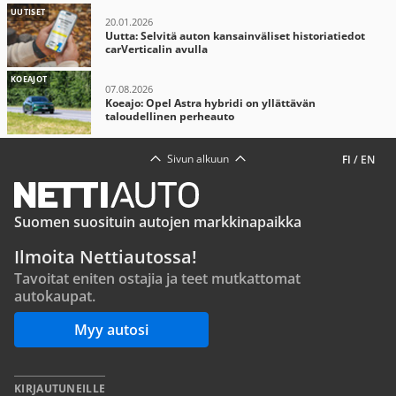
UUTISET
20.01.2026
Uutta: Selvitä auton kansainväliset historiatiedot
carVerticalin avulla
KOEAJOT
07.08.2026
Koeajo: Opel Astra hybridi on yllättävän
taloudellinen perheauto
Sivun alkuun
FI
/
EN
Suomen suosituin autojen markkinapaikka
Ilmoita Nettiautossa!
Tavoitat eniten ostajia ja teet mutkattomat
autokaupat.
Myy autosi
KIRJAUTUNEILLE