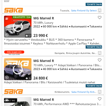
LED
TOIMITETAAN
Tuusula,
Saka Finland Oy Select
PÄIVITETTY 72H
MG Marvel R
70 kWh, Luxury
2022
● 60 000 km
● Sähkö
● Automaatti
● Takaveto
23 990 €
52
* Hyvin varusteltu * Vetokoukku * BLIS * 360-kamera * Panoraama *
Ilmastoidut istuimet * Keyless * Nahkaverhoilu * Apple CarPlay * Kahdet
renkaat vanteineen *
TOIMITETAAN
Kempele, Rinta-Joupin Autoliike, Kempele
MG Marvel R
70 kWh, Luxury ** Adapt.Vakkari / Panorama / Blis / Kaistavahti / Tuuletetut muisti nahat **
2023
● 46 000 km
● Sähkö
● Automaatti
● Takaveto
24 800 €
35
Adapt.Vakkari / Panorama / Blis / Kaistavahti / Tuuletetut muisti nahat
TOIMITETAAN
Kirkkonummi,
Saka Finland Oy Kirkkonummi
MG Marvel R
70 kWh, Performance AWD *** Rahoitustarjous 3.99% (+kulut)