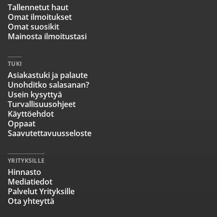
Tallennetut haut
Omat ilmoitukset
Omat suosikit
Mainosta ilmoitustasi
TUKI
Asiakastuki ja palaute
Unohditko salasanan?
Usein kysyttyä
Turvallisuusohjeet
Käyttöehdot
Oppaat
Saavutettavuusseloste
YRITYKSILLE
Hinnasto
Mediatiedot
Palvelut Yrityksille
Ota yhteyttä