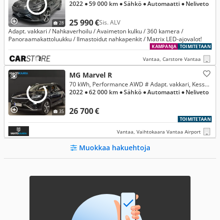
2022
● 59 000 km
● Sähkö
● Automaatti
● Neliveto
25 990 €
Sis. ALV
28
Adapt. vakkari / Nahkaverhoilu / Avaimeton kulku / 360 kamera /
Panoraamakattoluukku / Ilmastoidut nahkapenkit / Matrix LED-ajovalot!
KAMPANJA
TOIMITETAAN
Vantaa, Carstore Vantaa
MG Marvel R
70 kWh, Performance AWD # Adapt. vakkari, Kessy, 360 kamerat, Panoraamakattoluukku, Ilmastoidut nahat, Matrix LED-ajovalot #
2022
● 62 000 km
● Sähkö
● Automaatti
● Neliveto
26 700 €
35
TOIMITETAAN
Vantaa, Vaihtokaara Vantaa Airport
Muokkaa hakuehtoja