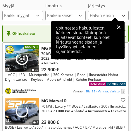
Myyjä
Ilmoitus
Järjestys
Kaikki myyjät
Voit nostaa hakutulosten
kärkeen sinua lähimpänä
Ohituskaista
Nosta ilmoituksesi tähän?
sijaitsevat kohteet, kun olet
kirjautuneena sisään ja
hyväksynyt selaimen
UUSI 24H
MG Marvel R
sijaintitiedot.
70 kWh, Perfomance
2022
● 105 000 km
● Sähkö
● Automaatti
● Neliveto
22 900 €
36
| ACC | LED | Muistipenkki | 360-Kamera | Bose | Ilmastoidut Nahat |
DIgimittaristo | Keyless | Apple&Android | Kahdet Renkaat |
KAMPANJA
TOIMITETAAN
Vantaa,
Bilar99 - Vantaa, Varisto
MG Marvel R
70 kWh, Luxury ** BOSE / Lasikatto / 360 / Ilmastoidut nahat / ACC / ILP / Muistipenkki / BLIS / LED **
2023
● 73 000 km
● Sähkö
● Automaatti
● Takaveto
23 900 €
9
BOSE / Lasikatto / 360 / Ilmastoidut nahat / ACC / ILP / Muistipenkki / BLIS /