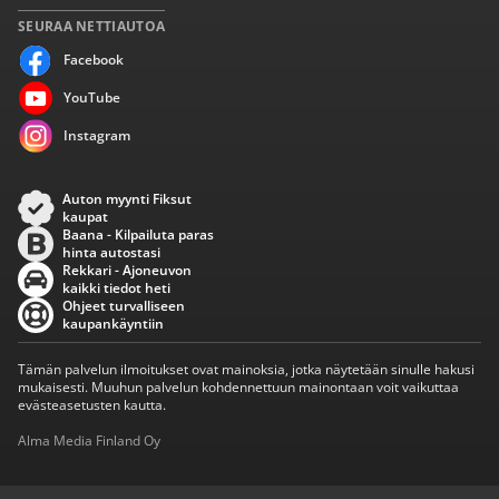
SEURAA NETTIAUTOA
Facebook
YouTube
Instagram
Auton myynti Fiksut
kaupat
Baana - Kilpailuta paras
hinta autostasi
Rekkari - Ajoneuvon
kaikki tiedot heti
Ohjeet turvalliseen
kaupankäyntiin
Tämän palvelun ilmoitukset ovat mainoksia, jotka näytetään sinulle hakusi
mukaisesti. Muuhun palvelun kohdennettuun mainontaan voit vaikuttaa
evästeasetusten kautta.
Alma Media Finland Oy