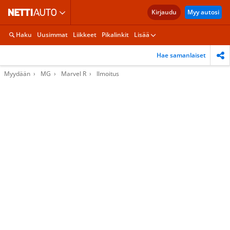
Kirjaudu
Myy autosi
Haku
Uusimmat
Liikkeet
Pikalinkit
Lisää
Hae samanlaiset
Myydään
MG
Marvel R
Ilmoitus