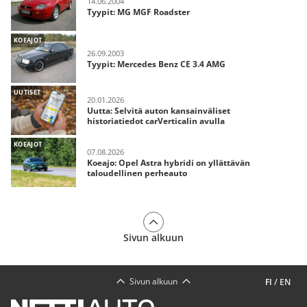
14.06.2004
Tyypit: MG MGF Roadster
KOEAJOT
26.09.2003
Tyypit: Mercedes Benz CE 3.4 AMG
UUTISET
20.01.2026
Uutta: Selvitä auton kansainväliset
historiatiedot carVerticalin avulla
KOEAJOT
07.08.2026
Koeajo: Opel Astra hybridi on yllättävän
taloudellinen perheauto
Sivun alkuun
Sivun alkuun
FI
/
EN