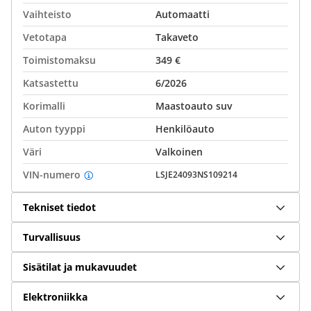
Vaihteisto
Automaatti
Vetotapa
Takaveto
Toimistomaksu
349 €
Katsastettu
6/2026
Korimalli
Maastoauto suv
Auton tyyppi
Henkilöauto
Väri
Valkoinen
VIN-numero
LSJE24093NS109214
Tekniset tiedot
Turvallisuus
Sisätilat ja mukavuudet
Elektroniikka