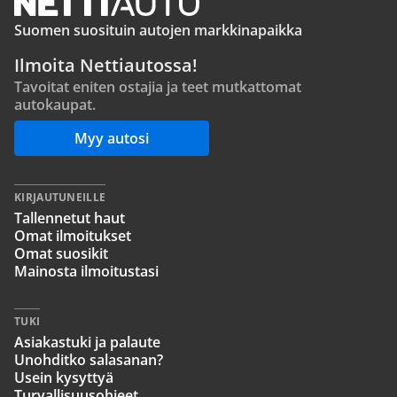
Suomen suosituin autojen markkinapaikka
Ilmoita Nettiautossa!
Tavoitat eniten ostajia ja teet mutkattomat
autokaupat.
Myy autosi
KIRJAUTUNEILLE
Tallennetut haut
Omat ilmoitukset
Omat suosikit
Mainosta ilmoitustasi
TUKI
Asiakastuki ja palaute
Unohditko salasanan?
Usein kysyttyä
Turvallisuusohjeet