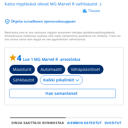
Katso myytävävä olevat MG Marvel R vaihtoautot
Tilastot
Ohjeita turvalliseen ajoneuvokauppaan
Nettiauto.com ei ota vastuuta myyjän antamien tietojen paikkansapitävyydestä.
Ilmoitetuissa tiedoissa saattaa olla myös tahattomia puutteita tai virheitä. Tieto on
siis sitova vasta kun myyjä on sen pyynnöstäsi vahvistanut.
4
Lue 1 MG Marvel R -arvostelua
Maasturit
Automaatit
Vähäpäästöiset
Sähköautot
Hae samanlaiset
SINUA SAATTAISI KIINNOSTAA
AIEMMIN KATSOTUT
SUOSITUT