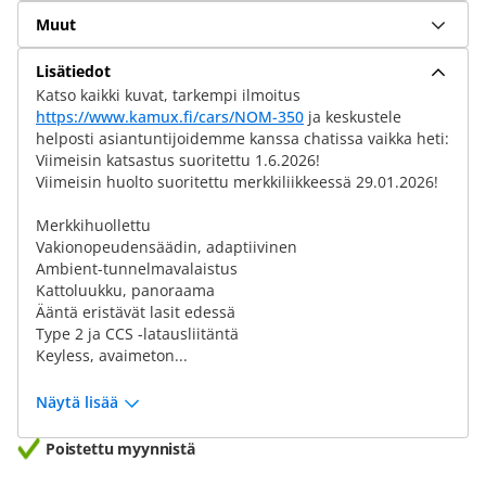
Muut
Lisätiedot
Katso kaikki kuvat, tarkempi ilmoitus
https://www.kamux.fi/cars/NOM-350
ja keskustele
helposti asiantuntijoidemme kanssa chatissa vaikka heti:
Viimeisin katsastus suoritettu 1.6.2026!
Viimeisin huolto suoritettu merkkiliikkeessä 29.01.2026!
Merkkihuollettu
Vakionopeudensäädin, adaptiivinen
Ambient-tunnelmavalaistus
Kattoluukku, panoraama
Ääntä eristävät lasit edessä
Type 2 ja CCS -latausliitäntä
Keyless, avaimeton...
Näytä lisää
Poistettu myynnistä