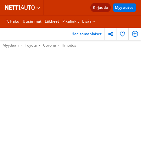
Kirjaudu
Myy autosi
Haku
Uusimmat
Liikkeet
Pikalinkit
Lisää
Hae samanlaiset
Myydään
Toyota
Corona
Ilmoitus