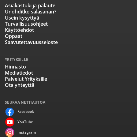
Asiakastuki ja palaute
Unohditko salasanan?
Usein kysyttyä
Turvallisuusohjeet
Käyttöehdot
Oppaat
Saavutettavuusseloste
YRITYKSILLE
Hinnasto
Mediatiedot
Palvelut Yrityksille
Ota yhteyttä
SEURAA NETTIAUTOA
Facebook
YouTube
Instagram