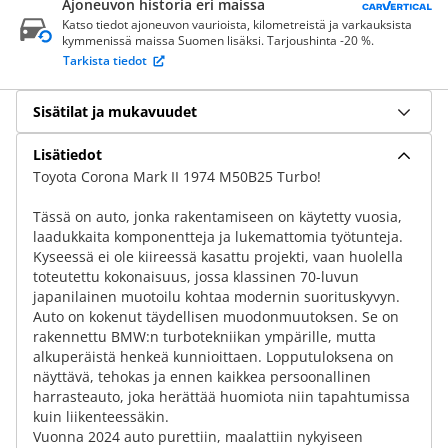
Ajoneuvon historia eri maissa
Katso tiedot ajoneuvon vaurioista, kilometreistä ja varkauksista
kymmenissä maissa Suomen lisäksi. Tarjoushinta -20 %.
Tarkista tiedot
Sisätilat ja mukavuudet
Lisätiedot
Toyota Corona Mark II 1974 M50B25 Turbo!
Tässä on auto, jonka rakentamiseen on käytetty vuosia,
laadukkaita komponentteja ja lukemattomia työtunteja.
Kyseessä ei ole kiireessä kasattu projekti, vaan huolella
toteutettu kokonaisuus, jossa klassinen 70-luvun
japanilainen muotoilu kohtaa modernin suorituskyvyn.
Auto on kokenut täydellisen muodonmuutoksen. Se on
rakennettu BMW:n turbotekniikan ympärille, mutta
alkuperäistä henkeä kunnioittaen. Lopputuloksena on
näyttävä, tehokas ja ennen kaikkea persoonallinen
harrasteauto, joka herättää huomiota niin tapahtumissa
kuin liikenteessäkin.
Vuonna 2024 auto purettiin, maalattiin nykyiseen