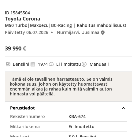
ID 15845504
Toyota Corona
M50 Turbo|Maxxecu|BC-Racing | Rahoitus mahdollisuus!
Päivitetty 06.07.2026
Nurmijärvi, Uusimaa
39 990 €
Bensiini
1974
Ei ilmoitettu
Manuaali
Tämä ei ole tavallinen harrasteauto. Se on valmis
kokonaisuus, johon on käytetty huomattavasti
enemmän aikaa ja rahaa kuin mitä valmiin auton
hinnasta voi päätellä.
Perustiedot
Rekisterinumero
KBA-674
Mittarilukema
Ei ilmoitettu
Moottori
3,0 l, Bensiini