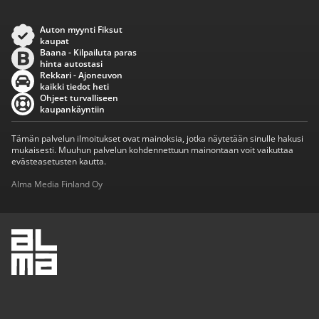
Auton myynti Fiksut
kaupat
Baana - Kilpailuta paras
hinta autostasi
Rekkari - Ajoneuvon
kaikki tiedot heti
Ohjeet turvalliseen
kaupankäyntiin
Tämän palvelun ilmoitukset ovat mainoksia, jotka näytetään sinulle hakusi
mukaisesti. Muuhun palvelun kohdennettuun mainontaan voit vaikuttaa
evästeasetusten kautta.
Alma Media Finland Oy