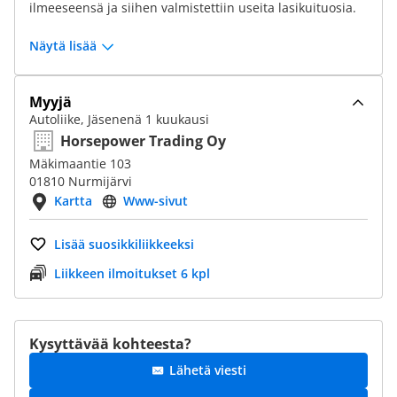
ilmeeseensä ja siihen valmistettiin useita lasikuituosia.
Näytä lisää
Myyjä
Autoliike, Jäsenenä 1 kuukausi
Horsepower Trading Oy
Mäkimaantie 103
01810 Nurmijärvi
Kartta
Www-sivut
Lisää suosikkiliikkeeksi
Liikkeen ilmoitukset 6 kpl
Kysyttävää kohteesta?
Lähetä viesti