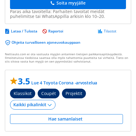
Soita myyjälle
Paras aika tavoitella: Parhaiten tavoitat meidät
puhelimitse tai WhatsAppilla arkisin klo 10–20.
Lataa / Tulosta
Raportoi
Tilastot
Ohjeita turvalliseen ajoneuvokauppaan
Nettiauto.com ei ota vastuuta myyjän antamien tietojen paikkansapitävyydestä.
Ilmoitetuissa tiedoissa saattaa olla myös tahattomia puutteita tai virheitä. Tieto on
siis sitova vasta kun myyjä on sen pyynnöstäsi vahvistanut.
3.5
Lue 4 Toyota Corona -arvostelua
Klassikot
Coupét
Projektit
Hae samanlaiset