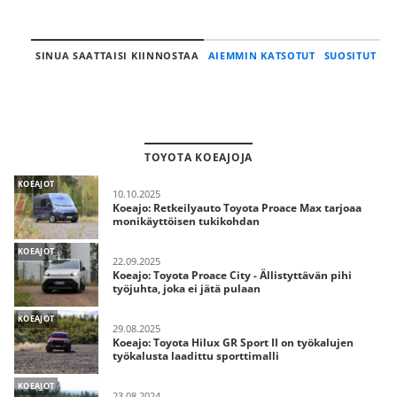
SINUA SAATTAISI KIINNOSTAA
AIEMMIN KATSOTUT
SUOSITUT
TOYOTA KOEAJOJA
KOEAJOT
10.10.2025
Koeajo: Retkeilyauto Toyota Proace Max tarjoaa
monikäyttöisen tukikohdan
KOEAJOT
22.09.2025
Koeajo: Toyota Proace City - Ällistyttävän pihi
työjuhta, joka ei jätä pulaan
KOEAJOT
29.08.2025
Koeajo: Toyota Hilux GR Sport II on työkalujen
työkalusta laadittu sporttimalli
KOEAJOT
23.08.2024