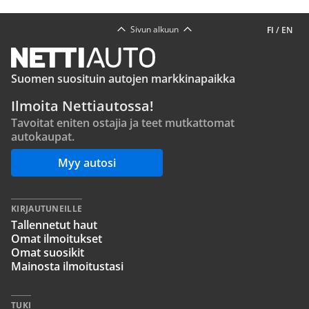
Sivun alkuun
FI
/
EN
Suomen suosituin autojen markkinapaikka
Ilmoita Nettiautossa!
Tavoitat eniten ostajia ja teet mutkattomat
autokaupat.
Myy autosi
KIRJAUTUNEILLE
Tallennetut haut
Omat ilmoitukset
Omat suosikit
Mainosta ilmoitustasi
TUKI