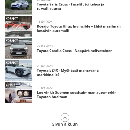
Toyota Yaris Cross - Facelift toi tehoa ja
turvallisuutta
KOEAJOT
11.04.2024
Koeajo: Toyota Hilux Invincible – Ehkä maailman
kestävin automalli
KOEAJOT
27.03.2023
Toyota Corolla Cross - Näppärä nelivetoinen
KOEAJOT
20.02.2023
Toyota bZ4X - Myöhässä mahtavana
markkinalle?
VINKIT
18.09.2022
Lue vinkit Suomen suosituimman automerkin
Toyotan huoltoon
Sivun alkuun