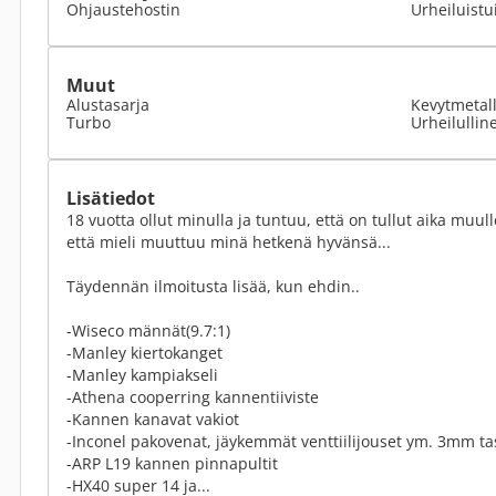
Ohjaustehostin
Urheiluistu
Muut
Alustasarja
Kevytmetall
Turbo
Urheilullin
Lisätiedot
18 vuotta ollut minulla ja tuntuu, että on tullut aika muull
että mieli muuttuu minä hetkenä hyvänsä...
Täydennän ilmoitusta lisää, kun ehdin..
-Wiseco männät(9.7:1)
-Manley kiertokanget
-Manley kampiakseli
-Athena cooperring kannentiiviste
-Kannen kanavat vakiot
-Inconel pakovenat, jäykemmät venttiilijouset ym. 3mm tas
-ARP L19 kannen pinnapultit
-HX40 super 14 ja...