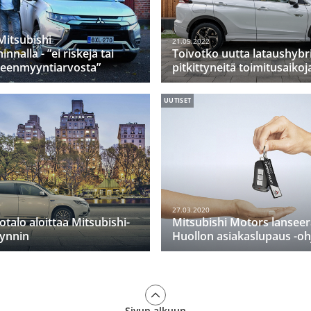
Mitsubishi
21.05.2022
nnalla - ”ei riskejä tai
Toivotko uutta lataushybr
lleenmyyntiarvosta”
pitkittyneitä toimitusaikoj
UUTISET
27.03.2020
otalo aloittaa Mitsubishi-
Mitsubishi Motors lansee
yynnin
Huollon asiakaslupaus -o
Sivun alkuun