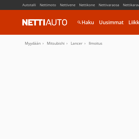
Autotalli
Nettimoto
Nettivene
Nettikone
Nettivaraosa
Nettikara
Haku
Uusimmat
Liik
Myydään
Mitsubishi
Lancer
Ilmoitus