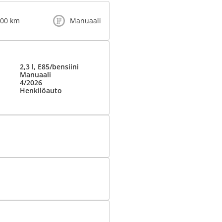
000 km
Manuaali
2,3 l, E85/bensiini
Manuaali
4/2026
Henkilöauto