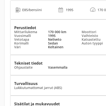
E85/bensiini
1995
170 
Perustiedot
Mittarilukema
170 000 km
Moottori
Vuosimalli
1995
Vaihteisto
Vetotapa
Neliveto
Katsastettu
Korimalli
Sedan
Auton tyyppi
Väri
Keltainen
Tekniset tiedot
Ohjauslaite
Vasemmalla
Turvallisuus
Lukkiutumattomat jarrut (ABS)
Sisätilat ja mukavuudet