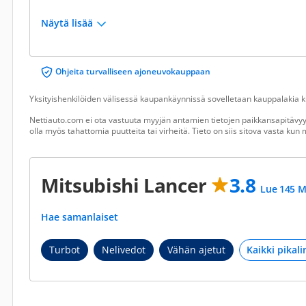
Näytä lisää
Ohjeita turvalliseen ajoneuvokauppaan
Yksityishenkilöiden välisessä kaupankäynnissä sovelletaan kauppalakia ku
Nettiauto.com ei ota vastuuta myyjän antamien tietojen paikkansapitävyyd
olla myös tahattomia puutteita tai virheitä. Tieto on siis sitova vasta ku
Mitsubishi Lancer
3.8
Lue 145 M
Hae samanlaiset
Turbot
Nelivedot
Vähän ajetut