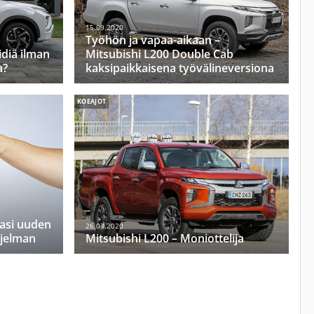
15.09.2020
Työhön ja vapaa-aikaan –
idiä ilman
Mitsubishi L200 Double Cab
a?
kaksipaikkaisena työvälineversiona
KOEAJOT
rasi uuden
26.03.2020
hjelman
Mitsubishi L200 – Moniottelija