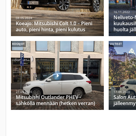
16.11.2022
Neliveto-
08.05.2024
Koeajo: Mitsubishi Colt 1.0 – Pieni
kuukausihi
auto, pieni hinta, pieni kulutus
huolta jä
KOEAJOT
UUTISET
27.05.2020
17.04.2020
Mitsubishi Outlander PHEV -
Salon Aut
sähköllä mennään (hetken verran)
jälleenm