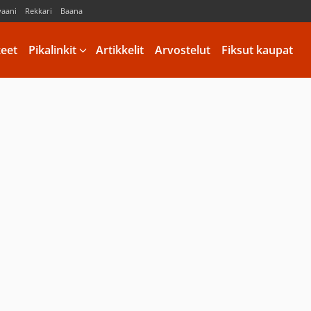
vaani
Rekkari
Baana
keet
Pikalinkit
Artikkelit
Arvostelut
Fiksut kaupat