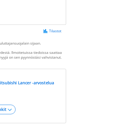
Tilastot
luttajansuojalain sijaan.
estä. Ilmoitetuissa tiedoissa saattaa
n myyjä on sen pyynnöstäsi vahvistanut.
itsubishi Lancer -arvostelua