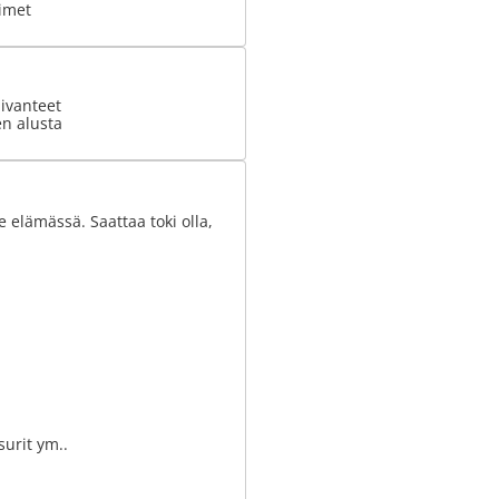
imet
ivanteet
en alusta
e elämässä. Saattaa toki olla,
urit ym..