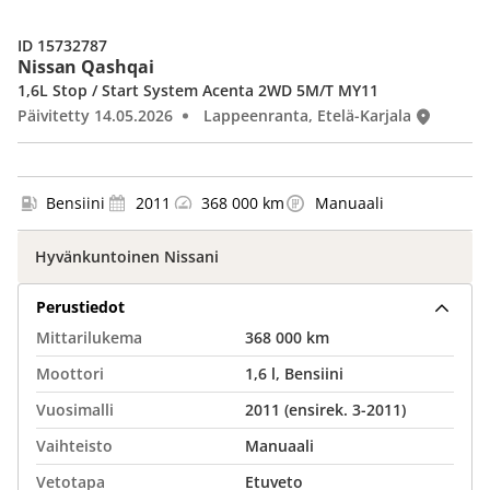
ID 15732787
Nissan Qashqai
1,6L Stop / Start System Acenta 2WD 5M/T MY11
Päivitetty 14.05.2026
Lappeenranta, Etelä-Karjala
Bensiini
2011
368 000 km
Manuaali
Hyvänkuntoinen Nissani
Perustiedot
Mittarilukema
368 000 km
Moottori
1,6 l, Bensiini
Vuosimalli
2011 (ensirek. 3-2011)
Vaihteisto
Manuaali
Vetotapa
Etuveto