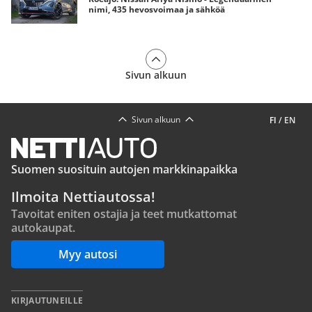
nimi, 435 hevosvoimaa ja sähköä
Sivun alkuun
Sivun alkuun
FI
/
EN
Suomen suosituin autojen markkinapaikka
Ilmoita Nettiautossa!
Tavoitat eniten ostajia ja teet mutkattomat
autokaupat.
Myy autosi
KIRJAUTUNEILLE