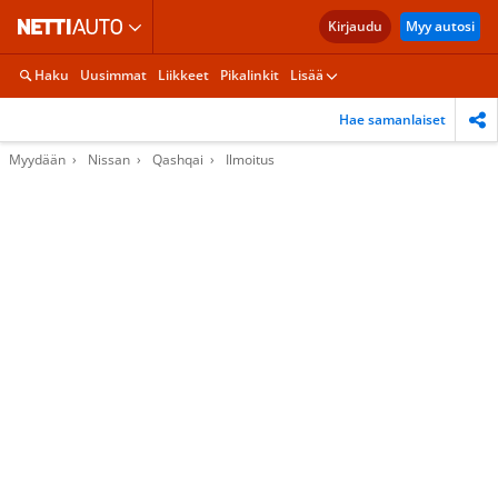
Kirjaudu
Myy autosi
Haku
Uusimmat
Liikkeet
Pikalinkit
Lisää
Hae samanlaiset
Myydään
Nissan
Qashqai
Ilmoitus