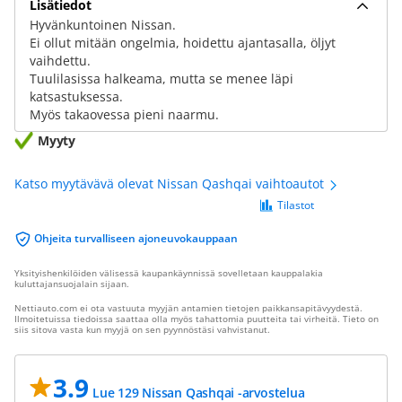
Lisätiedot
Hyvänkuntoinen Nissan.
Ei ollut mitään ongelmia, hoidettu ajantasalla, öljyt
vaihdettu.
Tuulilasissa halkeama, mutta se menee läpi
katsastuksessa.
Myös takaovessa pieni naarmu.
Myyty
Katso myytävävä olevat Nissan Qashqai vaihtoautot
Tilastot
Ohjeita turvalliseen ajoneuvokauppaan
Yksityishenkilöiden välisessä kaupankäynnissä sovelletaan kauppalakia
kuluttajansuojalain sijaan.
Nettiauto.com ei ota vastuuta myyjän antamien tietojen paikkansapitävyydestä.
Ilmoitetuissa tiedoissa saattaa olla myös tahattomia puutteita tai virheitä. Tieto on
siis sitova vasta kun myyjä on sen pyynnöstäsi vahvistanut.
3.9
Lue 129 Nissan Qashqai -arvostelua