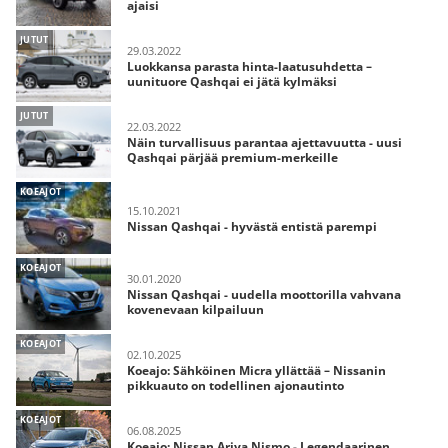
ajaisi
JUTUT
29.03.2022
Luokkansa parasta hinta-laatusuhdetta –
uunituore Qashqai ei jätä kylmäksi
JUTUT
22.03.2022
Näin turvallisuus parantaa ajettavuutta - uusi
Qashqai pärjää premium-merkeille
KOEAJOT
15.10.2021
Nissan Qashqai - hyvästä entistä parempi
KOEAJOT
30.01.2020
Nissan Qashqai - uudella moottorilla vahvana
kovenevaan kilpailuun
KOEAJOT
02.10.2025
Koeajo: Sähköinen Micra yllättää – Nissanin
pikkuauto on todellinen ajonautinto
KOEAJOT
06.08.2025
Koeajo: Nissan Ariya Nismo - Legendaarinen