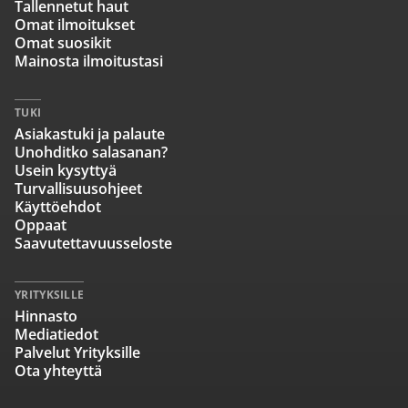
Tallennetut haut
Omat ilmoitukset
Omat suosikit
Mainosta ilmoitustasi
TUKI
Asiakastuki ja palaute
Unohditko salasanan?
Usein kysyttyä
Turvallisuusohjeet
Käyttöehdot
Oppaat
Saavutettavuusseloste
YRITYKSILLE
Hinnasto
Mediatiedot
Palvelut Yrityksille
Ota yhteyttä