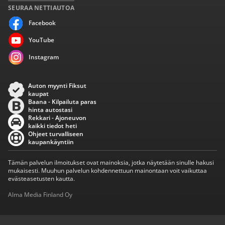
SEURAA NETTIAUTOA
Facebook
YouTube
Instagram
Auton myynti Fiksut
kaupat
Baana - Kilpailuta paras
hinta autostasi
Rekkari - Ajoneuvon
kaikki tiedot heti
Ohjeet turvalliseen
kaupankäyntiin
Tämän palvelun ilmoitukset ovat mainoksia, jotka näytetään sinulle hakusi
mukaisesti. Muuhun palvelun kohdennettuun mainontaan voit vaikuttaa
evästeasetusten kautta.
Alma Media Finland Oy