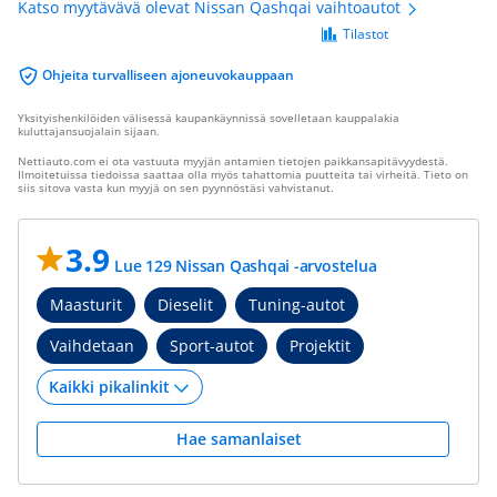
Katso myytävävä olevat Nissan Qashqai vaihtoautot
Tilastot
Ohjeita turvalliseen ajoneuvokauppaan
Yksityishenkilöiden välisessä kaupankäynnissä sovelletaan kauppalakia
kuluttajansuojalain sijaan.
Nettiauto.com ei ota vastuuta myyjän antamien tietojen paikkansapitävyydestä.
Ilmoitetuissa tiedoissa saattaa olla myös tahattomia puutteita tai virheitä. Tieto on
siis sitova vasta kun myyjä on sen pyynnöstäsi vahvistanut.
3.9
Lue 129 Nissan Qashqai -arvostelua
Maasturit
Dieselit
Tuning-autot
Vaihdetaan
Sport-autot
Projektit
Hae samanlaiset