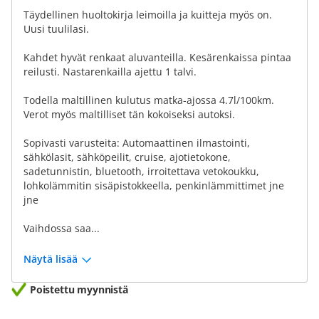
Täydellinen huoltokirja leimoilla ja kuitteja myös on.
Uusi tuulilasi.
Kahdet hyvät renkaat aluvanteilla. Kesärenkaissa pintaa
reilusti. Nastarenkailla ajettu 1 talvi.
Todella maltillinen kulutus matka-ajossa 4.7l/100km.
Verot myös maltilliset tän kokoiseksi autoksi.
Sopivasti varusteita: Automaattinen ilmastointi,
sähkölasit, sähköpeilit, cruise, ajotietokone,
sadetunnistin, bluetooth, irroitettava vetokoukku,
lohkolämmitin sisäpistokkeella, penkinlämmittimet jne
jne
Vaihdossa saa...
Näytä lisää
Poistettu myynnistä