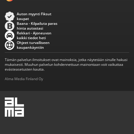
Auton myynti Fiksut
kaupat
Baana - Kilpailuta paras
hinta autostasi
Rekkari - Ajoneuvon
kaikki tiedot heti
Ohjeet turvalliseen
kaupankäyntiin
Tämän palvelun ilmoitukset ovat mainoksia, jotka näytetään sinulle hakusi
mukaisesti. Muuhun palvelun kohdennettuun mainontaan voit vaikuttaa
evästeasetusten kautta.
Alma Media Finland Oy