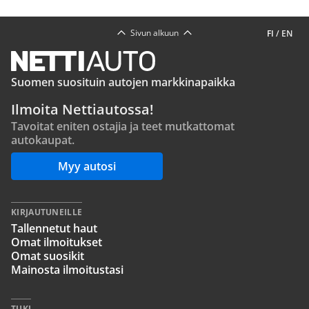
Sivun alkuun
FI
/
EN
Suomen suosituin autojen markkinapaikka
Ilmoita Nettiautossa!
Tavoitat eniten ostajia ja teet mutkattomat
autokaupat.
Myy autosi
KIRJAUTUNEILLE
Tallennetut haut
Omat ilmoitukset
Omat suosikit
Mainosta ilmoitustasi
TUKI