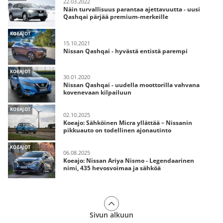
22.03.2022
Näin turvallisuus parantaa ajettavuutta - uusi
Qashqai pärjää premium-merkeille
KOEAJOT
15.10.2021
Nissan Qashqai - hyvästä entistä parempi
KOEAJOT
30.01.2020
Nissan Qashqai - uudella moottorilla vahvana
kovenevaan kilpailuun
KOEAJOT
02.10.2025
Koeajo: Sähköinen Micra yllättää – Nissanin
pikkuauto on todellinen ajonautinto
KOEAJOT
06.08.2025
Koeajo: Nissan Ariya Nismo - Legendaarinen
nimi, 435 hevosvoimaa ja sähköä
Sivun alkuun