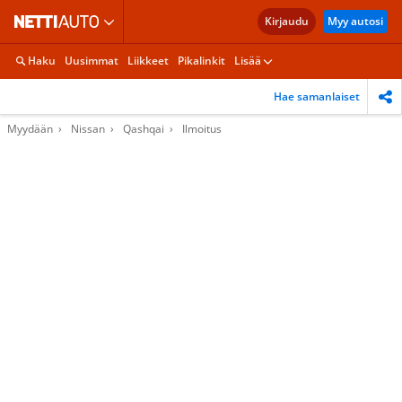
Kirjaudu
Myy autosi
Haku
Uusimmat
Liikkeet
Pikalinkit
Lisää
Hae samanlaiset
Myydään
Nissan
Qashqai
Ilmoitus