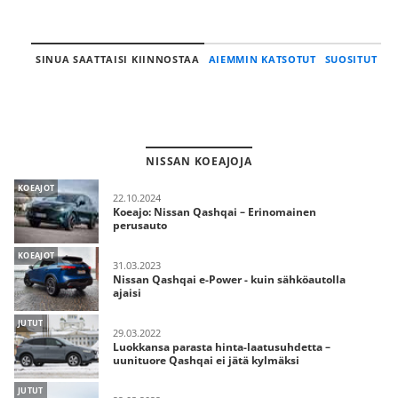
SINUA SAATTAISI KIINNOSTAA
AIEMMIN KATSOTUT
SUOSITUT
NISSAN KOEAJOJA
KOEAJOT
22.10.2024
Koeajo: Nissan Qashqai – Erinomainen
perusauto
KOEAJOT
31.03.2023
Nissan Qashqai e-Power - kuin sähköautolla
ajaisi
JUTUT
29.03.2022
Luokkansa parasta hinta-laatusuhdetta –
uunituore Qashqai ei jätä kylmäksi
JUTUT