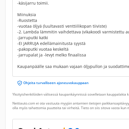
-käsijarru toimii.
Miinuksia
-Ruostetta
-vuotaa öljyä (luultavasti venttiilikopan tiiviste)
-2. Lambda lämmitin vaihdettava (vikakoodi varmistettu au
-Jarruputki katki
-EI JARRUJA edellämainitusta syystä
-pakoputki vuotaa keskeltä
-jarrupalat ja -levyt melko finaalissa
Kaupanpäälle saa mukaan vajaan öljypullon ja suodatti
Ohjeita turvalliseen ajoneuvokauppaan
Yksityishenkilöiden välisessä kaupankäynnissä sovelletaan kauppalakia ku
Nettiauto.com ei ota vastuuta myyjän antamien tietojen paikkansapitävyyd
olla myös tahattomia puutteita tai virheitä. Tieto on siis sitova vasta ku