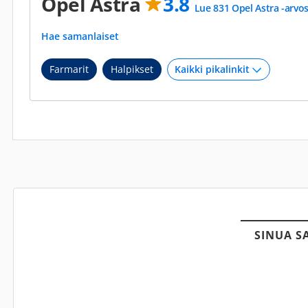
Opel Astra
3.8
Lue 831 Opel Astra -arvo
Hae samanlaiset
Farmarit
Halpikset
SINUA S