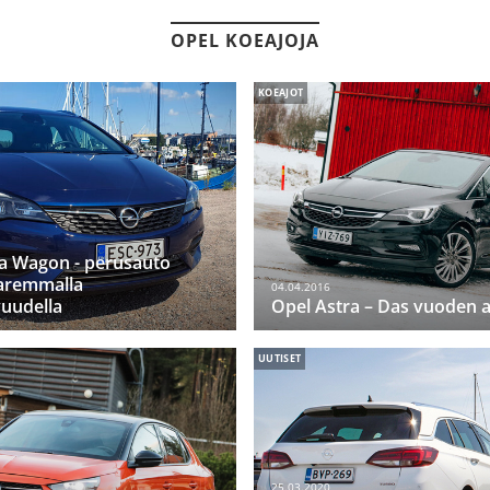
OPEL KOEAJOJA
KOEAJOT
a Wagon - perusauto
paremmalla
04.04.2016
uudella
Opel Astra – Das vuoden 
UUTISET
25.03.2020