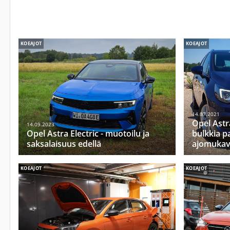
KOEAJOT
KOEAJOT
14.07.2021
Opel Astr
14.09.2023
Opel Astra Electric - muotoilu ja
bulkkia 
saksalaisuus edellä
ajomukav
KOEAJOT
KOEAJOT