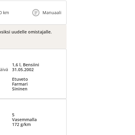
0 km
Manuaali
siksi uudelle omistajalle.
1,6 l, Bensiini
äivä
31.05.2002
Etuveto
Farmari
Sininen
5
Vasemmalla
172 g/km