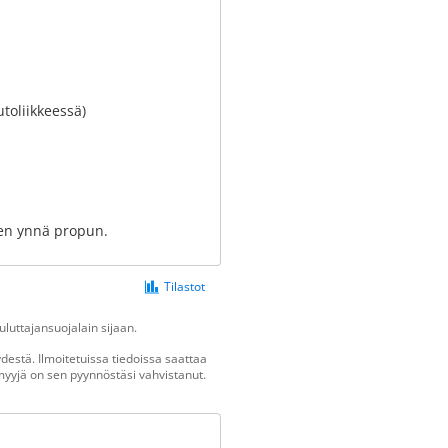
toliikkeessä)
men ynnä propun.
Tilastot
luttajansuojalain sijaan.
estä. Ilmoitetuissa tiedoissa saattaa
n myyjä on sen pyynnöstäsi vahvistanut.