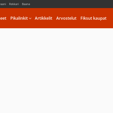
vaani
Rekkari
Baana
keet
Pikalinkit
Artikkelit
Arvostelut
Fiksut kaupat