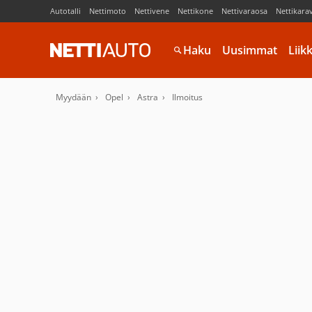
Autotalli
Nettimoto
Nettivene
Nettikone
Nettivaraosa
Nettikara
Haku
Uusimmat
Liik
Myydään
Opel
Astra
Ilmoitus