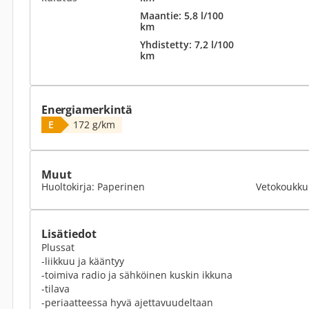
Maantie: 5,8 l/100
km
Yhdistetty: 7,2 l/100
km
Energiamerkintä
E
172 g/km
Muut
Huoltokirja: Paperinen
Vetokoukku
Lisätiedot
Plussat
-liikkuu ja kääntyy
-toimiva radio ja sähköinen kuskin ikkuna
-tilava
-periaatteessa hyvä ajettavuudeltaan