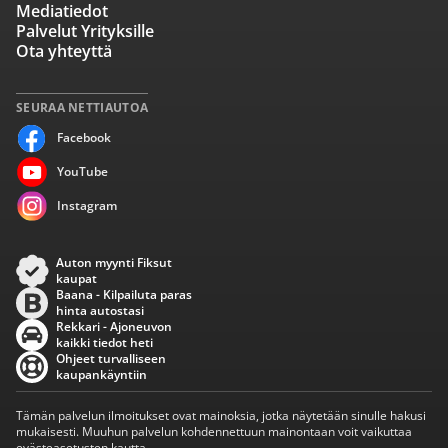
Mediatiedot
Palvelut Yrityksille
Ota yhteyttä
SEURAA NETTIAUTOA
Facebook
YouTube
Instagram
Auton myynti Fiksut
kaupat
Baana - Kilpailuta paras
hinta autostasi
Rekkari - Ajoneuvon
kaikki tiedot heti
Ohjeet turvalliseen
kaupankäyntiin
Tämän palvelun ilmoitukset ovat mainoksia, jotka näytetään sinulle hakusi
mukaisesti. Muuhun palvelun kohdennettuun mainontaan voit vaikuttaa
evästeasetusten kautta.