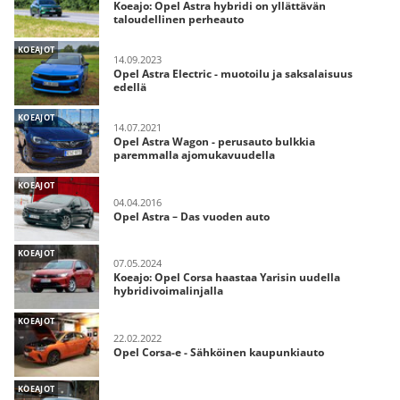
Koeajo: Opel Astra hybridi on yllättävän
taloudellinen perheauto
KOEAJOT
14.09.2023
Opel Astra Electric - muotoilu ja saksalaisuus
edellä
KOEAJOT
14.07.2021
Opel Astra Wagon - perusauto bulkkia
paremmalla ajomukavuudella
KOEAJOT
04.04.2016
Opel Astra – Das vuoden auto
KOEAJOT
07.05.2024
Koeajo: Opel Corsa haastaa Yarisin uudella
hybridivoimalinjalla
KOEAJOT
22.02.2022
Opel Corsa-e - Sähköinen kaupunkiauto
KOEAJOT