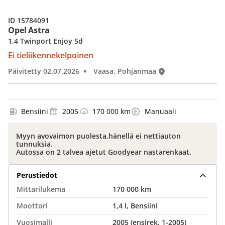
ID 15784091
Opel Astra
1,4 Twinport Enjoy 5d
Ei tieliikennekelpoinen
Päivitetty 02.07.2026
Vaasa, Pohjanmaa
Bensiini
2005
170 000 km
Manuaali
Myyn avovaimon puolesta,hänellä ei nettiauton
tunnuksia.
Autossa on 2 talvea ajetut Goodyear nastarenkaat.
Perustiedot
Mittarilukema
170 000 km
Moottori
1,4 l, Bensiini
Vuosimalli
2005 (ensirek. 1-2005)