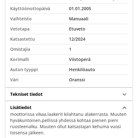
Käyttöönottopäivä
01.01.2005
Vaihteisto
Manuaali
Vetotapa
Etuveto
Katsastettu
12/2024
Omistajia
1
Korimalli
Viistoperä
Auton tyyppi
Henkilöauto
Väri
Oranssi
Tekniset tiedot
Lisätiedot
moottorissa vikaa,laakerit kilahtanu alakerrasta. Muuten
hyväkuntoinen,pellissä yhdessä kohtaa pienen pieni
ruosteenalku. Muuten ollut katsastajan kehuma vuosi
toisensa jälkeen.