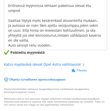
Erillisessä myynnissä tehtaan paketissa olevat etu
umpiot.
Saattaa löytyä myös kesärenkaat aluvanteilla mukaan..
Ja autossa on noin 5km ajettu vesipumppu,joten sekin
on uusi. Että hinta on mielestäni kohtuullinen. Ja ota
yhteyttä jos olet kiinnostunut,mitään sähköposti kaveria
en ole vailla.
Auto seissyt reilu vuoden..
Poistettu myynnistä
Katso myytävävä olevat Opel Astra vaihtoautot
Tilastot
Ohjeita turvalliseen ajoneuvokauppaan
Yksityishenkilöiden välisessä kaupankäynnissä sovelletaan kauppalakia
kuluttajansuojalain sijaan.
Nettiauto.com ei ota vastuuta myyjän antamien tietojen paikkansapitävyydestä.
Ilmoitetuissa tiedoissa saattaa olla myös tahattomia puutteita tai virheitä. Tieto on
siis sitova vasta kun myyjä on sen pyynnöstäsi vahvistanut.