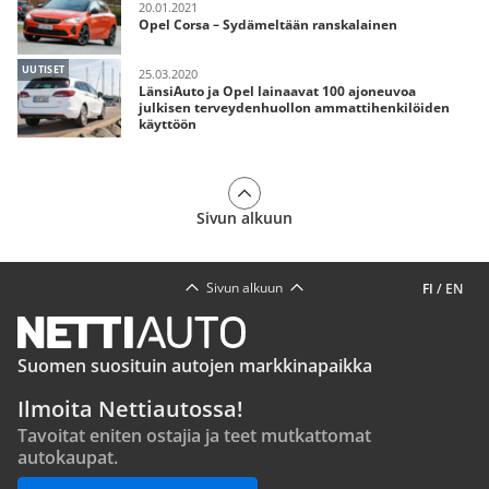
20.01.2021
Opel Corsa – Sydämeltään ranskalainen
UUTISET
25.03.2020
LänsiAuto ja Opel lainaavat 100 ajoneuvoa
julkisen terveydenhuollon ammattihenkilöiden
käyttöön
Sivun alkuun
Sivun alkuun
FI
/
EN
Suomen suosituin autojen markkinapaikka
Ilmoita Nettiautossa!
Tavoitat eniten ostajia ja teet mutkattomat
autokaupat.