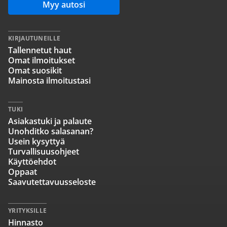
Myy autosi
KIRJAUTUNEILLE
Tallennetut haut
Omat ilmoitukset
Omat suosikit
Mainosta ilmoitustasi
TUKI
Asiakastuki ja palaute
Unohditko salasanan?
Usein kysyttyä
Turvallisuusohjeet
Käyttöehdot
Oppaat
Saavutettavuusseloste
YRITYKSILLE
Hinnasto