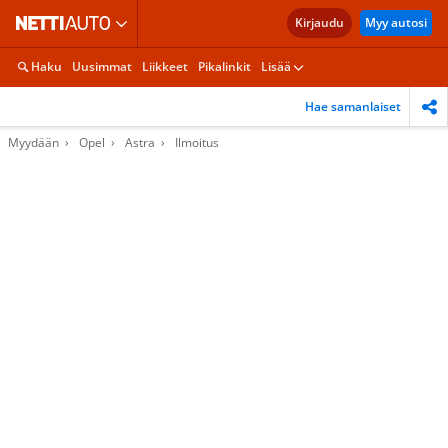
Kirjaudu
Myy autosi
Haku
Uusimmat
Liikkeet
Pikalinkit
Lisää
Hae samanlaiset
Myydään
Opel
Astra
Ilmoitus