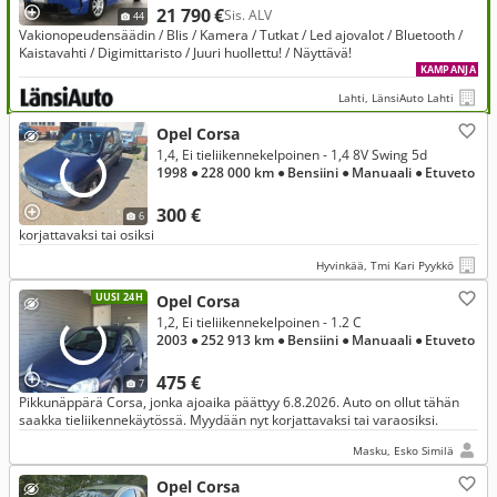
21 790 €
Sis. ALV
44
Vakionopeudensäädin / Blis / Kamera / Tutkat / Led ajovalot / Bluetooth /
Kaistavahti / Digimittaristo / Juuri huollettu! / Näyttävä!
KAMPANJA
Lahti, LänsiAuto Lahti
Opel Corsa
1,4, Ei tieliikennekelpoinen - 1,4 8V Swing 5d
1998
● 228 000 km
● Bensiini
● Manuaali
● Etuveto
300 €
6
korjattavaksi tai osiksi
Hyvinkää, Tmi Kari Pyykkö
UUSI 24H
Opel Corsa
1,2, Ei tieliikennekelpoinen - 1.2 C
2003
● 252 913 km
● Bensiini
● Manuaali
● Etuveto
475 €
7
Pikkunäppärä Corsa, jonka ajoaika päättyy 6.8.2026. Auto on ollut tähän
saakka tieliikennekäytössä. Myydään nyt korjattavaksi tai varaosiksi.
Masku, Esko Similä
Opel Corsa