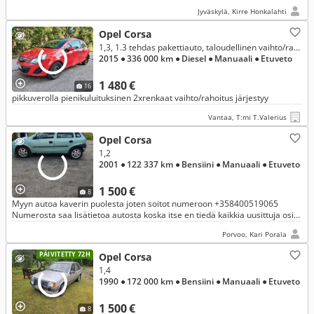
Jyväskylä, Kirre Honkalahti
Opel Corsa
1,3, 1.3 tehdas pakettiauto, taloudellinen vaihto/rahoitus järjestyy
2015
● 336 000 km
● Diesel
● Manuaali
● Etuveto
1 480 €
16
pikkuverolla pienikuluituksinen 2xrenkaat vaihto/rahoitus järjestyy
Vantaa, T:mi T.Valerius
Opel Corsa
1,2
2001
● 122 337 km
● Bensiini
● Manuaali
● Etuveto
1 500 €
8
Myyn autoa kaverin puolesta joten soitot numeroon +358400519065
Numerosta saa lisätietoa autosta koska itse en tiedä kaikkia uusittuja osia
sun muuta.
Porvoo, Kari Porala
PÄIVITETTY 72H
Opel Corsa
1,4
1990
● 172 000 km
● Bensiini
● Manuaali
● Etuveto
1 500 €
8