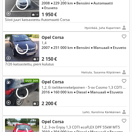
2008
● 229 200 km
● Bensiini
● Automaatti
● Etuveto
1 950 €
14
Siisti juuri katsastettu Automaatti Corsa
Hyvinkää, Juha Kuparinen
Opel Corsa
1,4
2007
● 251 000 km
● Bensiini
● Manuaali
● Etuveto
2 150 €
8
7/26 katsastettu, pieni kulutus
Hattula, Susanna Kilpiäinen
UUSI 24H
Opel Corsa
1,2, Ei tieliikennekelpoinen - 5-ov Cosmo 1,3 CDTI ecoFLEX Start/Stop 70kW MT5
2016
● 160 000 km
● Diesel
● Manuaali
● Etuveto
2 200 €
2
Lahti, Karoliina Kärkkäinen
Opel Corsa
1,2, 3-ov Enjoy 1,3 CDTI ecoFLEX DPF 55kW MT5
2010
● 304 000 km
● Diesel
● Manuaali
● Etuveto