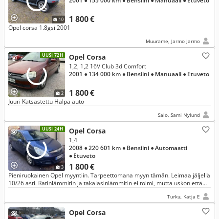
2001
● 155 000 km
● Bensiini
● Manuaali
● Etuveto
1 800 €
10
Opel corsa 1.8gsi 2001
Muurame, Jarmo Jarmo
UUSI 72H
Opel Corsa
1,2, 1,2 16V Club 3d Comfort
2001
● 134 000 km
● Bensiini
● Manuaali
● Etuveto
1 800 €
2
Juuri Katsastettu Halpa auto
Salo, Sami Nylund
UUSI 24H
Opel Corsa
1,4
2008
● 220 601 km
● Bensiini
● Automaatti
● Etuveto
1 800 €
3
Pieniruokainen Opel myyntiin. Tarpeettomana myyn tämän. Leimaa jäljellä
10/26 asti. Ratinlämmitin ja takalasinlämmitin ei toimi, mutta uskon että
saa korjattua.
Turku, Katja E
Opel Corsa