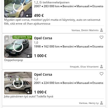
1,2, Ei tieliikennekelpoinen
2007
● 283 000 km
● Bensiini
● Manuaali
● Etuveto
490 €
10
Myydän opel corsa, moottori pyöri mutta ei käynnisty, auto on seisonnut
6kk, sitä enne oli ihan ajokunnossa
Vantaa, Dmitri Malinits
PÄIVITETTY 72H
Opel Corsa
1,0
1998
● 162 000 km
● Bensiini
● Manuaali
● Etuveto
1 000 €
7
Ooppelionpop
Ilmajoki, Elias Viitaniemi
Opel Corsa
1,2
2001
● 224 000 km
● Bensiini
● Manuaali
● Etuveto
1 090 €
9
Joka päiväinen työ auto! Todella hyvä
Vantaa, Henry Ly