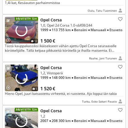
1,4i kat, Kesäauton parhaimmistoa
Oulu, Tatu Tuominen
PÄIVITETTY 72H
Opel Corsa
1,0, Opel 2d Corsa 1.0-sbf08/244
1999
● 113 755 km
● Bensiini
● Manuaali
● Etuveto
1 500 €
12
Tästä kauppakassiksi ikäisekseen vähän ajettu Opel Corsa seuraavalle
köröttelijälle. Tällä kelpaa pikkuteitä körötellä ja ihailla maisemia. Ei
vaihtoja.
Raahe, Jani Turunen
Opel Corsa
1,2, Viistoperä
1999
● 148 000 km
● Bensiini
● Manuaali
● Etuveto
1 520 €
5
Hieno Opel, juuri katsastettu virheettä, ei ruostetta. Ajo loppui iän takia
Turku, Esko Sakari Pausio
PÄIVITETTY 72H
Opel Corsa
1,2
2007
● 208 300 km
● Bensiini
● Manuaali
● Etuveto