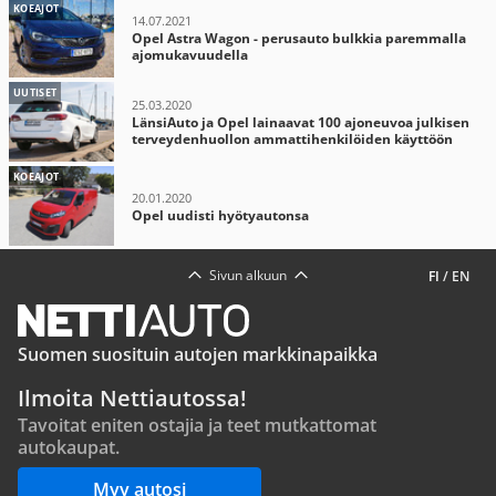
KOEAJOT
14.07.2021
Opel Astra Wagon - perusauto bulkkia paremmalla
ajomukavuudella
UUTISET
25.03.2020
LänsiAuto ja Opel lainaavat 100 ajoneuvoa julkisen
terveydenhuollon ammattihenkilöiden käyttöön
KOEAJOT
20.01.2020
Opel uudisti hyötyautonsa
Sivun alkuun
FI
/
EN
Suomen suosituin autojen markkinapaikka
Ilmoita Nettiautossa!
Tavoitat eniten ostajia ja teet mutkattomat
autokaupat.
Myy autosi