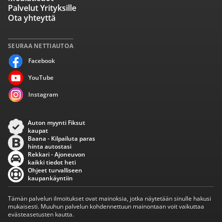
Palvelut Yrityksille
Ota yhteyttä
SEURAA NETTIAUTOA
Facebook
YouTube
Instagram
Auton myynti Fiksut
kaupat
Baana - Kilpailuta paras
hinta autostasi
Rekkari - Ajoneuvon
kaikki tiedot heti
Ohjeet turvalliseen
kaupankäyntiin
Tämän palvelun ilmoitukset ovat mainoksia, jotka näytetään sinulle hakusi
mukaisesti. Muuhun palvelun kohdennettuun mainontaan voit vaikuttaa
evästeasetusten kautta.