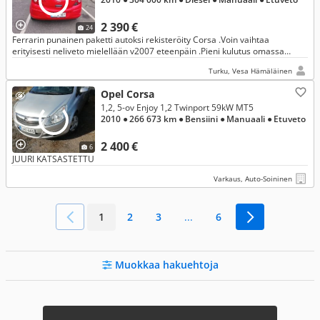
2 390 €
24
Ferrarin punainen paketti autoksi rekisteröity Corsa .Voin vaihtaa
erityisesti neliveto mielellään v2007 eteenpäin .Pieni kulutus omassa
ajossa noin 4,2 sekä pieni vero 180 vuosi
Turku, Vesa Hämäläinen
Opel Corsa
1,2, 5-ov Enjoy 1,2 Twinport 59kW MT5
2010
● 266 673 km
● Bensiini
● Manuaali
● Etuveto
2 400 €
6
JUURI KATSASTETTU
Varkaus, Auto-Soininen
1
2
3
...
6
Muokkaa hakuehtoja