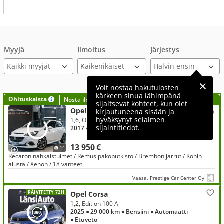
Myyjä
Ilmoitus
Järjestys
Kaikki myyjät
Voit nostaa hakutulosten
kärkeen sinua lähimpänä
Ohituskaista
Nosta ilmoituksesi tähän?
sijaitsevat kohteet, kun olet
Opel Corsa
kirjautuneena sisään ja
hyväksynyt selaimen
1,6, OPC 1,6 Turbo 152kW MT6 Suomi-auto
sijaintitiedot.
2017
● 94 000 km
● Bensiini
● Manuaali
● Etuveto
13 950 €
14
Recaron nahkaistuimet / Remus pakoputkisto / Brembon jarrut / Konin
alusta / Xenon / 18 vanteet
Vaasa, Prestige Car Center Oy
PÄIVITETTY 72H
Opel Corsa
1,2, Edition 100 A
2025
● 29 000 km
● Bensiini
● Automaatti
● Etuveto