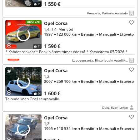
1 550 €
11
Kempele, Paiturin Autotalo
UUSI 72H
Opel Corsa
1,4, 1,4i Merit 5d
1997
● 123 000 km
● Bensiini
● Manuaali
● Etuveto
1 590 €
11
* Kahdet renkaat * Penkinlämmittimet edessä * Katsastettu 05/2026 *
Lappeenranta, Rinta-Joupin Autoliike, Lappeenranta
Opel Corsa
1,2
2007
● 259 100 km
● Bensiini
● Manuaali
● Etuveto
1 600 €
14
Taloudellinen Opel seuraavalle
Oulu, Iivari Lehto
Opel Corsa
1,2
1995
● 118 532 km
● Bensiini
● Manuaali
● Etuveto