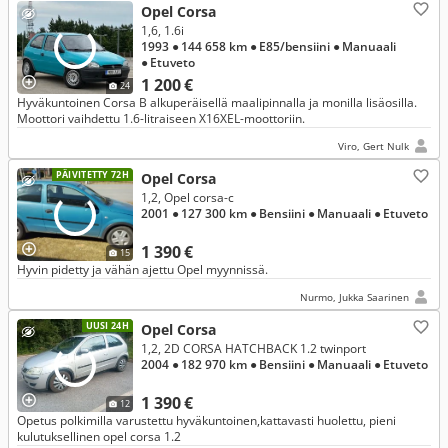
Opel Corsa
1,6, 1.6i
1993
● 144 658 km
● E85/bensiini
● Manuaali
● Etuveto
1 200 €
24
Hyväkuntoinen Corsa B alkuperäisellä maalipinnalla ja monilla lisäosilla.
Moottori vaihdettu 1.6-litraiseen X16XEL-moottoriin.
Viro, Gert Nulk
PÄIVITETTY 72H
Opel Corsa
1,2, Opel corsa-c
2001
● 127 300 km
● Bensiini
● Manuaali
● Etuveto
1 390 €
15
Hyvin pidetty ja vähän ajettu Opel myynnissä.
Nurmo, Jukka Saarinen
UUSI 24H
Opel Corsa
1,2, 2D CORSA HATCHBACK 1.2 twinport
2004
● 182 970 km
● Bensiini
● Manuaali
● Etuveto
1 390 €
12
Opetus polkimilla varustettu hyväkuntoinen,kattavasti huolettu, pieni
kulutuksellinen opel corsa 1.2