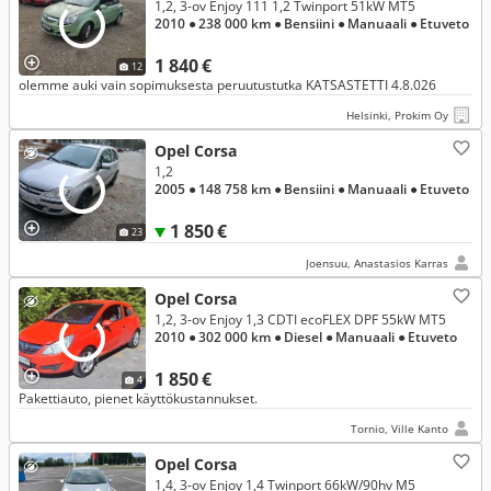
1,2, 3-ov Enjoy 111 1,2 Twinport 51kW MT5
2010
● 238 000 km
● Bensiini
● Manuaali
● Etuveto
1 840 €
12
olemme auki vain sopimuksesta peruutustutka KATSASTETTI 4.8.026
Helsinki, Prokim Oy
Opel Corsa
1,2
2005
● 148 758 km
● Bensiini
● Manuaali
● Etuveto
1 850 €
23
Joensuu, Anastasios Karras
Opel Corsa
1,2, 3-ov Enjoy 1,3 CDTI ecoFLEX DPF 55kW MT5
2010
● 302 000 km
● Diesel
● Manuaali
● Etuveto
1 850 €
4
Pakettiauto, pienet käyttökustannukset.
Tornio, Ville Kanto
Opel Corsa
1,4, 3-ov Enjoy 1,4 Twinport 66kW/90hv M5