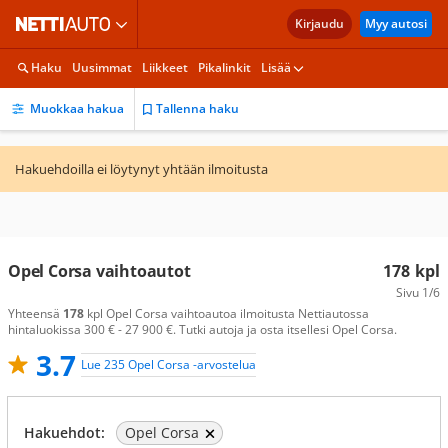
Kirjaudu
Myy autosi
Haku
Uusimmat
Liikkeet
Pikalinkit
Lisää
Muokkaa hakua
Tallenna haku
Hakuehdoilla ei löytynyt yhtään ilmoitusta
Opel Corsa vaihtoautot
178
kpl
Sivu
1/6
Yhteensä
178
kpl Opel Corsa vaihtoautoa ilmoitusta Nettiautossa
hintaluokissa 300 € - 27 900 €. Tutki autoja ja osta itsellesi Opel Corsa.
3.7
Lue 235 Opel Corsa -arvostelua
Hakuehdot:
Opel Corsa