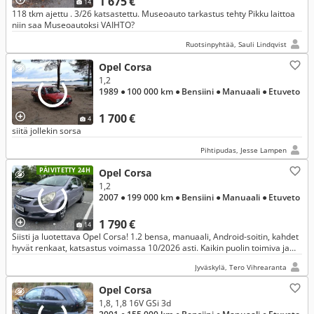
1 675 €
14
118 tkm ajettu . 3/26 katsastettu. Museoauto tarkastus tehty Pikku laittoa
niin saa Museoautoksi VAIHTO?
Ruotsinpyhtää, Sauli Lindqvist
Opel Corsa
1,2
1989
● 100 000 km
● Bensiini
● Manuaali
● Etuveto
1 700 €
4
siitä jollekin sorsa
Pihtipudas, Jesse Lampen
PÄIVITETTY 24H
Opel Corsa
1,2
2007
● 199 000 km
● Bensiini
● Manuaali
● Etuveto
1 790 €
14
Siisti ja luotettava Opel Corsa! 1.2 bensa, manuaali, Android-soitin, kahdet
hyvät renkaat, katsastus voimassa 10/2026 asti. Kaikin puolin toimiva ja
jokapäiväisessä ajossa. Valmis suoraan ajoon!
Jyväskylä, Tero Vihrearanta
Opel Corsa
1,8, 1,8 16V GSi 3d