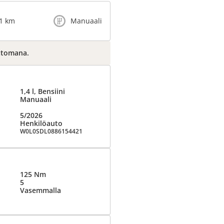
1 km
Manuaali
ttomana.
1,4 l, Bensiini
Manuaali
5/2026
Henkilöauto
W0L0SDL0886154421
125 Nm
5
Vasemmalla