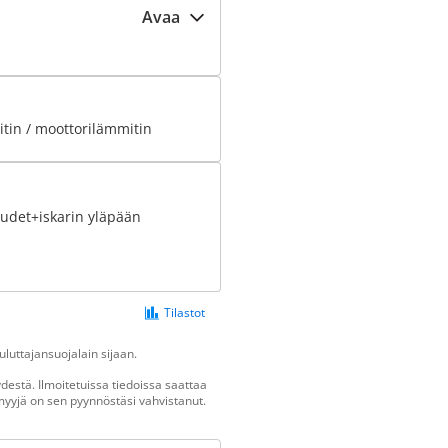
Avaa
tin / moottorilämmitin
uudet+iskarin yläpään
Tilastot
luttajansuojalain sijaan.
estä. Ilmoitetuissa tiedoissa saattaa
n myyjä on sen pyynnöstäsi vahvistanut.