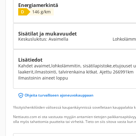
Energiamerkintä
D
146 g/km
Sisätilat ja mukavuudet
Keskuslukitus: Avaimella
Lohkolämmi
Lisätiedot
Kahdet avaimet,lohkolämmitin, sisätilapistoke,etujouset 
laakerit,ilmastointi, talvirenkaina kitkat. Ajettu 266991km
Ilmastoinin aineet loppu
Ohjeita turvalliseen ajoneuvokauppaan
Yksityishenkilöiden välisessä kaupankäynnissä sovelletaan kauppalakia ku
Nettiauto.com ei ota vastuuta myyjän antamien tietojen paikkansapitävyyd
olla myös tahattomia puutteita tai virheitä. Tieto on siis sitova vasta ku