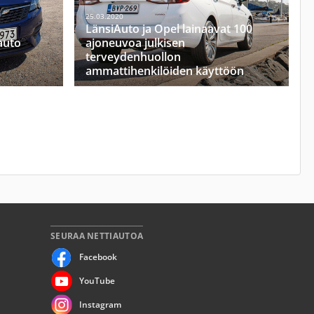
25.03.2020
LänsiAuto ja Opel lainaavat 100
auto
ajoneuvoa julkisen
terveydenhuollon
ammattihenkilöiden käyttöön
SEURAA NETTIAUTOA
Facebook
YouTube
Instagram