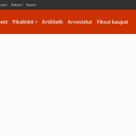
vaani
Rekkari
Baana
keet
Pikalinkit
Artikkelit
Arvostelut
Fiksut kaupat