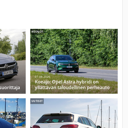
KOEAJOT
07.08.2026
Koeajo: Opel Astra hybridi on
uorittaja
yllättävän taloudellinen perheauto
UUTISET