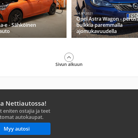
14.07.2021
Opel Astra Wagon - perus
a-e - Sähköinen
bulkkia paremmalla
auto
ajomukavuudella
Sivun alkuun
ta Nettiautossa!
t eniten ostajia ja teet
tomat autokaupat.
Myy autosi