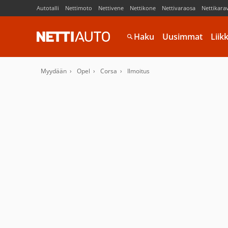
Autotalli
Nettimoto
Nettivene
Nettikone
Nettivaraosa
Nettikara
Haku
Uusimmat
Liik
Myydään
Opel
Corsa
Ilmoitus