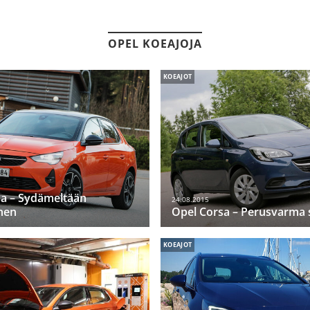
OPEL KOEAJOJA
KOEAJOT
sa – Sydämeltään
24.08.2015
nen
Opel Corsa – Perusvarma s
KOEAJOT