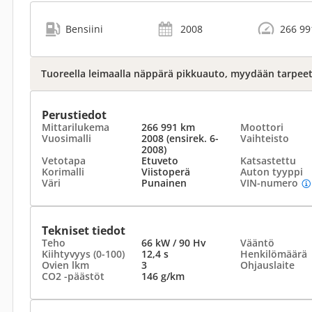
Bensiini
2008
266 99
Tuoreella leimaalla näppärä pikkuauto, myydään tarpee
Perustiedot
Mittarilukema
266 991 km
Moottori
Vuosimalli
2008 (ensirek. 6-
Vaihteisto
2008)
Vetotapa
Etuveto
Katsastettu
Korimalli
Viistoperä
Auton tyyppi
Väri
Punainen
VIN-numero
Tekniset tiedot
Teho
66 kW / 90 Hv
Vääntö
Kiihtyvyys (0-100)
12,4 s
Henkilömäärä
Ovien lkm
3
Ohjauslaite
CO2 -päästöt
146 g/km