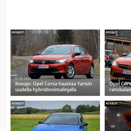
KOEAJOT
KOEAJOT
07.05.2024
20.01.2021
Koeajo: Opel Corsa haastaa Yarisin
Opel Cor
uudella hybridivoimalinjalla
ranskalai
KOEAJOT
KOEAJOT