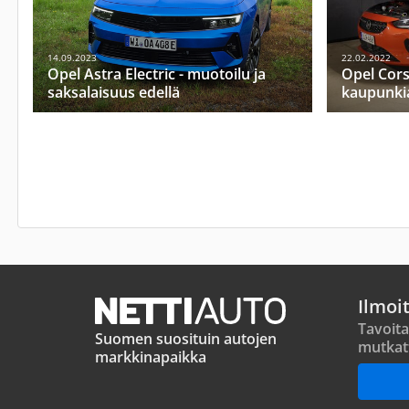
14.09.2023
22.02.2022
Opel Astra Electric - muotoilu ja
Opel Cors
saksalaisuus edellä
kaupunki
Ilmoi
Tavoita
Suomen suosituin autojen
mutkat
markkinapaikka