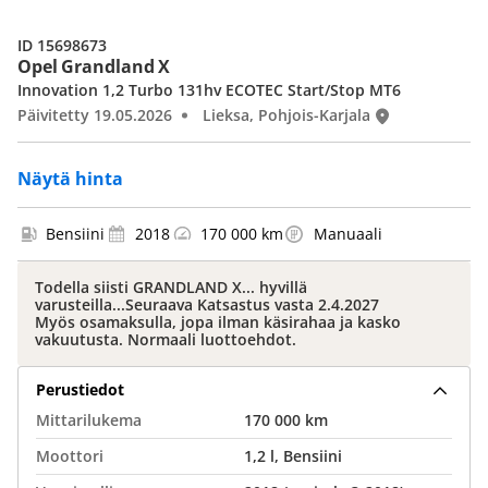
ID 15698673
Opel Grandland X
Innovation 1,2 Turbo 131hv ECOTEC Start/Stop MT6
Päivitetty 19.05.2026
Lieksa, Pohjois-Karjala
Näytä hinta
Bensiini
2018
170 000 km
Manuaali
Todella siisti GRANDLAND X... hyvillä
varusteilla...Seuraava Katsastus vasta 2.4.2027
Myös osamaksulla, jopa ilman käsirahaa ja kasko
vakuutusta. Normaali luottoehdot.
Perustiedot
Mittarilukema
170 000 km
Moottori
1,2 l, Bensiini