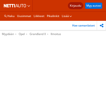
Kirjaudu
Myy autosi
Haku
Uusimmat
Liikkeet
Pikalinkit
Lisää
Hae samanlaiset
Myydään
Opel
Grandland X
Ilmoitus