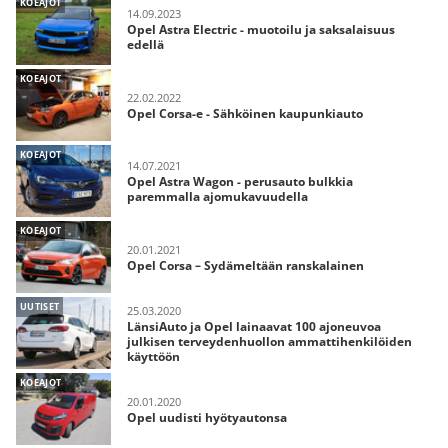
KOEAJOT
14.09.2023
Opel Astra Electric - muotoilu ja saksalaisuus
edellä
KOEAJOT
22.02.2022
Opel Corsa-e - Sähköinen kaupunkiauto
KOEAJOT
14.07.2021
Opel Astra Wagon - perusauto bulkkia
paremmalla ajomukavuudella
KOEAJOT
20.01.2021
Opel Corsa – Sydämeltään ranskalainen
UUTISET
25.03.2020
LänsiAuto ja Opel lainaavat 100 ajoneuvoa
julkisen terveydenhuollon ammattihenkilöiden
käyttöön
KOEAJOT
20.01.2020
Opel uudisti hyötyautonsa