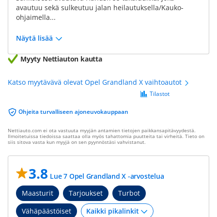
avautuu sekä sulkeutuu jalan heilautuksella/Kauko-
ohjaimella...
Näytä lisää
Myyty Nettiauton kautta
Katso myytävävä olevat Opel Grandland X vaihtoautot
Tilastot
Ohjeita turvalliseen ajoneuvokauppaan
Nettiauto.com ei ota vastuuta myyjän antamien tietojen paikkansapitävyydestä.
Ilmoitetuissa tiedoissa saattaa olla myös tahattomia puutteita tai virheitä. Tieto on
siis sitova vasta kun myyjä on sen pyynnöstäsi vahvistanut.
3.8
Lue 7 Opel Grandland X -arvostelua
Maasturit
Tarjoukset
Turbot
Vähäpäästöiset