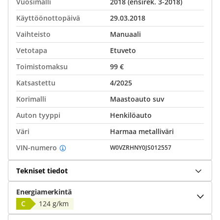
Vuosimalli
2018 (ensirek. 3-2018)
Käyttöönottopäivä
29.03.2018
Vaihteisto
Manuaali
Vetotapa
Etuveto
Toimistomaksu
99 €
Katsastettu
4/2025
Korimalli
Maastoauto suv
Auton tyyppi
Henkilöauto
Väri
Harmaa metalliväri
VIN-numero
W0VZRHNY0JS012557
Tekniset tiedot
Energiamerkintä
C
124 g/km