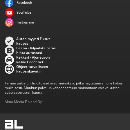
Facebook
YouTube
Instagram
Auton myynti Fiksut
kaupat
Baana - Kilpailuta paras
hinta autostasi
Rekkari - Ajoneuvon
kaikki tiedot heti
Ohjeet turvalliseen
kaupankäyntiin
Tämän palvelun ilmoitukset ovat mainoksia, jotka näytetään sinulle hakusi
mukaisesti. Muuhun palvelun kohdennettuun mainontaan voit vaikuttaa
evästeasetusten kautta.
Alma Media Finland Oy