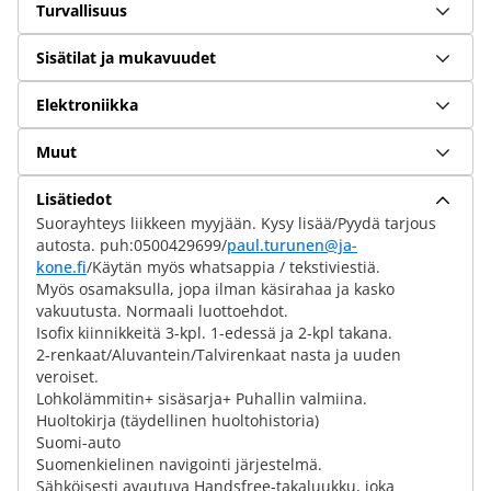
Turvallisuus
Sisätilat ja mukavuudet
Elektroniikka
Muut
Lisätiedot
Suorayhteys liikkeen myyjään. Kysy lisää/Pyydä tarjous
autosta. puh:0500429699/
paul.turunen@ja-
kone.fi
/Käytän myös whatsappia / tekstiviestiä.
Myös osamaksulla, jopa ilman käsirahaa ja kasko
vakuutusta. Normaali luottoehdot.
Isofix kiinnikkeitä 3-kpl. 1-edessä ja 2-kpl takana.
2-renkaat/Aluvantein/Talvirenkaat nasta ja uuden
veroiset.
Lohkolämmitin+ sisäsarja+ Puhallin valmiina.
Huoltokirja (täydellinen huoltohistoria)
Suomi-auto
Suomenkielinen navigointi järjestelmä.
Sähköisesti avautuva Handsfree-takaluukku, joka