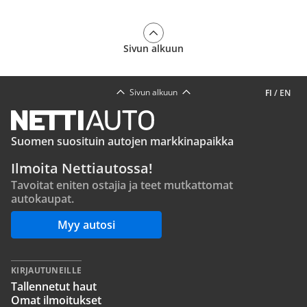
Sivun alkuun
Sivun alkuun
FI
/
EN
Suomen suosituin autojen markkinapaikka
Ilmoita Nettiautossa!
Tavoitat eniten ostajia ja teet mutkattomat
autokaupat.
Myy autosi
KIRJAUTUNEILLE
Tallennetut haut
Omat ilmoitukset