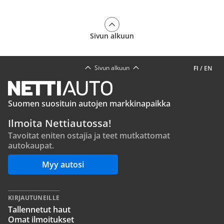
Sivun alkuun
Sivun alkuun
FI
/
EN
Suomen suosituin autojen markkinapaikka
Ilmoita Nettiautossa!
Tavoitat eniten ostajia ja teet mutkattomat
autokaupat.
Myy autosi
KIRJAUTUNEILLE
Tallennetut haut
Omat ilmoitukset