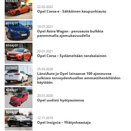
KOEAJOT
22.02.2022
Opel Corsa-e - Sähköinen kaupunkiauto
KOEAJOT
14.07.2021
Opel Astra Wagon - perusauto bulkkia
paremmalla ajomukavuudella
KOEAJOT
20.01.2021
Opel Corsa – Sydämeltään ranskalainen
UUTISET
25.03.2020
LänsiAuto ja Opel lainaavat 100 ajoneuvoa
julkisen terveydenhuollon ammattihenkilöiden
käyttöön
KOEAJOT
20.01.2020
Opel uudisti hyötyautonsa
KOEAJOT
12.11.2019
Opel Insignia – Yllätyshaastaja