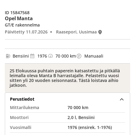
ID 15847568
Opel Manta
GT/E rakennelma
Päivitetty 11.07.2026
Raasepori, Uusimaa
Bensiini
1976
70 000 km
Manuaali
25 Elokuussa puhtain paperein katsastettu ja pitkällä
leimalla oleva Manta B harrastajalle. Pelastettu vuosi
sitten yli 20 vuoden seisonnasta. Tästä loistava aihio
jatkoon.
Perustiedot
Mittarilukema
70 000 km
Moottori
2,0 l, Bensiini
Vuosimalli
1976 (ensirek. 1-1976)