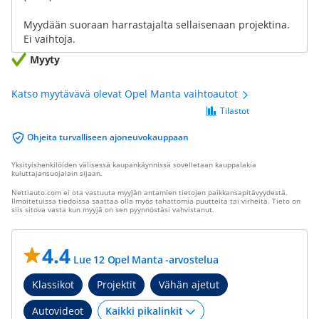
Myydään suoraan harrastajalta sellaisenaan projektina.
Ei vaihtoja.
Myyty
Katso myytävävä olevat Opel Manta vaihtoautot
Tilastot
Ohjeita turvalliseen ajoneuvokauppaan
Yksityishenkilöiden välisessä kaupankäynnissä sovelletaan kauppalakia
kuluttajansuojalain sijaan.
Nettiauto.com ei ota vastuuta myyjän antamien tietojen paikkansapitävyydestä.
Ilmoitetuissa tiedoissa saattaa olla myös tahattomia puutteita tai virheitä. Tieto on
siis sitova vasta kun myyjä on sen pyynnöstäsi vahvistanut.
4.4
Lue 12 Opel Manta -arvostelua
Klassikot
Projektit
Vähän ajetut
Autovideot