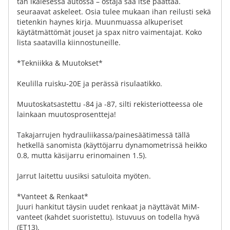
tän ikäiesessä autossa – ostaja saa itse päättää.
seuraavat askeleet. Osia tulee mukaan ihan reilusti sekä
tietenkin haynes kirja. Muunmuassa alkuperiset
käytätmättömät jouset ja spax nitro vaimentajat. Koko
lista saatavilla kiinnostuneille.
*Tekniikka & Muutokset*
Keulilla ruisku-20E ja perässä risulaatikko.
Muutoskatsastettu -84 ja -87, silti rekisteriotteessa ole
lainkaan muutosprosentteja!
Takajarrujen hydrauliikassa/painesäätimessä tällä
hetkellä sanomista (käyttöjarru dynamometrissä heikko
0.8, mutta käsijarru erinomainen 1.5).
Jarrut laitettu uusiksi satuloita myöten.
*Vanteet & Renkaat*
Juuri hankitut täysin uudet renkaat ja näyttävät MiM-
vanteet (kahdet suoristettu). Istuvuus on todella hyvä
(ET13).