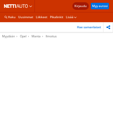
Kirjaudu
Myy autosi
Haku
Uusimmat
Liikkeet
Pikalinkit
Lisää
Hae samanlaiset
Myydään
Opel
Manta
Ilmoitus