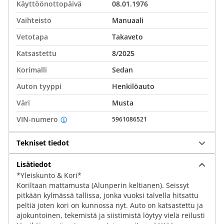
Käyttöönottopäivä
08.01.1976
Vaihteisto
Manuaali
Vetotapa
Takaveto
Katsastettu
8/2025
Korimalli
Sedan
Auton tyyppi
Henkilöauto
Väri
Musta
VIN-numero
5961086521
Tekniset tiedot
Lisätiedot
*Yleiskunto & Kori*
Koriltaan mattamusta (Alunperin keltianen). Seissyt
pitkään kylmässä tallissa, jonka vuoksi talvella hitsattu
peltiä joten kori on kunnossa nyt. Auto on katsastettu ja
ajokuntoinen, tekemistä ja siistimistä löytyy vielä reilusti