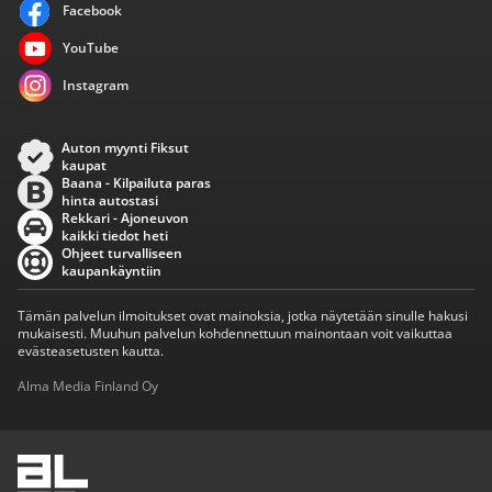
Facebook
YouTube
Instagram
Auton myynti Fiksut
kaupat
Baana - Kilpailuta paras
hinta autostasi
Rekkari - Ajoneuvon
kaikki tiedot heti
Ohjeet turvalliseen
kaupankäyntiin
Tämän palvelun ilmoitukset ovat mainoksia, jotka näytetään sinulle hakusi
mukaisesti. Muuhun palvelun kohdennettuun mainontaan voit vaikuttaa
evästeasetusten kautta.
Alma Media Finland Oy