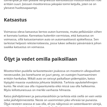
toimenpide ja liian pitkälle venyneessä vaihtovälissä moottorivaurion riski
erittäin suuri. Joissain moottoreissa jakopää toimii ketjulla, joten se on
yleisesti huoltovapaampi.
Katsastus
Voimassa oleva katsastus kertoo auton kunnosta, mutta pelkästään siihen
ei kannata luottaa. Kannattaa kuitenkin varmistaa, että katsastus on
voimassa, sillä katsastamaton auto on automaattisesti ajokiellossa. Sen
tarkistat helposti rekisteriotteesta, jossa lukee selkeäsi päivämäärä johon
saakka katsastus on voimassa.
Öljyt ja vedet omilla paikoillaan
Moottoritilan puolella tarkastettavien joukossa on moottorin ulkopuoliset
nestevuodot. Jos konehuone on juuri pesty, on vuotojen huomaaminen
erittäin hankalaa. Mikäli auto on seissyt paikallaan pidempään, katso
löytyykö maasta vuodoista johtuvia lätäköitä. Tarkista apulaitehihnojen
kunto. Ne eivät saa olla rispaantuneita eikä niissä saa olla halkeamia.
Myös kiillottuneisuus on merkki vanhasta hihnasta.
Katso jäähdyttimeen ja paisuntasäiliöön ja tarkista että siellä on vain vettä
sekä jäähdytinnestettä. Neste on useimmiten joko vihreää tai punaista.
Öljyä nesteen seassa ei saa olla, eli jos näkyvissä on sateenkaaren värejä,