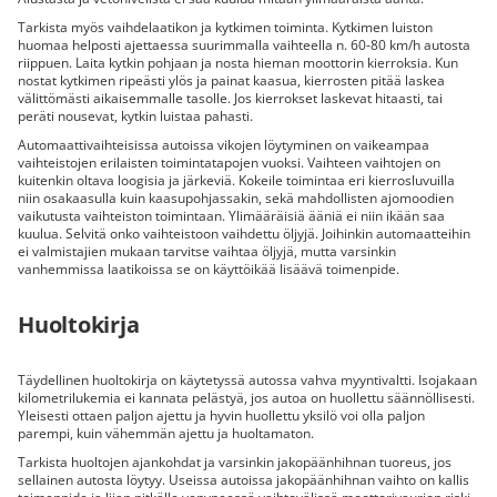
Tarkista myös vaihdelaatikon ja kytkimen toiminta. Kytkimen luiston
huomaa helposti ajettaessa suurimmalla vaihteella n. 60-80 km/h autosta
riippuen. Laita kytkin pohjaan ja nosta hieman moottorin kierroksia. Kun
nostat kytkimen ripeästi ylös ja painat kaasua, kierrosten pitää laskea
välittömästi aikaisemmalle tasolle. Jos kierrokset laskevat hitaasti, tai
peräti nousevat, kytkin luistaa pahasti.
Automaattivaihteisissa autoissa vikojen löytyminen on vaikeampaa
vaihteistojen erilaisten toimintatapojen vuoksi. Vaihteen vaihtojen on
kuitenkin oltava loogisia ja järkeviä. Kokeile toimintaa eri kierrosluvuilla
niin osakaasulla kuin kaasupohjassakin, sekä mahdollisten ajomoodien
vaikutusta vaihteiston toimintaan. Ylimääräisiä ääniä ei niin ikään saa
kuulua. Selvitä onko vaihteistoon vaihdettu öljyjä. Joihinkin automaatteihin
ei valmistajien mukaan tarvitse vaihtaa öljyjä, mutta varsinkin
vanhemmissa laatikoissa se on käyttöikää lisäävä toimenpide.
Huoltokirja
Täydellinen huoltokirja on käytetyssä autossa vahva myyntivaltti. Isojakaan
kilometrilukemia ei kannata pelästyä, jos autoa on huollettu säännöllisesti.
Yleisesti ottaen paljon ajettu ja hyvin huollettu yksilö voi olla paljon
parempi, kuin vähemmän ajettu ja huoltamaton.
Tarkista huoltojen ajankohdat ja varsinkin jakopäänhihnan tuoreus, jos
sellainen autosta löytyy. Useissa autoissa jakopäänhihnan vaihto on kallis