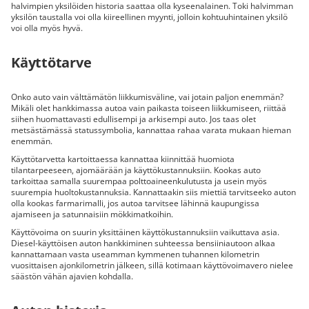
halvimpien yksilöiden historia saattaa olla kyseenalainen. Toki halvimman
yksilön taustalla voi olla kiireellinen myynti, jolloin kohtuuhintainen yksilö
voi olla myös hyvä.
Käyttötarve
Onko auto vain välttämätön liikkumisväline, vai jotain paljon enemmän?
Mikäli olet hankkimassa autoa vain paikasta toiseen liikkumiseen, riittää
siihen huomattavasti edullisempi ja arkisempi auto. Jos taas olet
metsästämässä statussymbolia, kannattaa rahaa varata mukaan hieman
enemmän.
Käyttötarvetta kartoittaessa kannattaa kiinnittää huomiota
tilantarpeeseen, ajomäärään ja käyttökustannuksiin. Kookas auto
tarkoittaa samalla suurempaa polttoaineenkulutusta ja usein myös
suurempia huoltokustannuksia. Kannattaakin siis miettiä tarvitseeko auton
olla kookas farmarimalli, jos autoa tarvitsee lähinnä kaupungissa
ajamiseen ja satunnaisiin mökkimatkoihin.
Käyttövoima on suurin yksittäinen käyttökustannuksiin vaikuttava asia.
Diesel-käyttöisen auton hankkiminen suhteessa bensiiniautoon alkaa
kannattamaan vasta useamman kymmenen tuhannen kilometrin
vuosittaisen ajonkilometrin jälkeen, sillä kotimaan käyttövoimavero nielee
säästön vähän ajavien kohdalla.