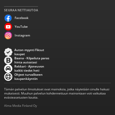
SEURAA NETTIAUTOA
Facebook
YouTube
Instagram
Auton myynti Fiksut
kaupat
Baana - Kilpailuta paras
hinta autostasi
Rekkari - Ajoneuvon
kaikki tiedot heti
Ohjeet turvalliseen
kaupankäyntiin
Tämän palvelun ilmoitukset ovat mainoksia, jotka näytetään sinulle hakusi
mukaisesti. Muuhun palvelun kohdennettuun mainontaan voit vaikuttaa
evästeasetusten kautta.
Alma Media Finland Oy