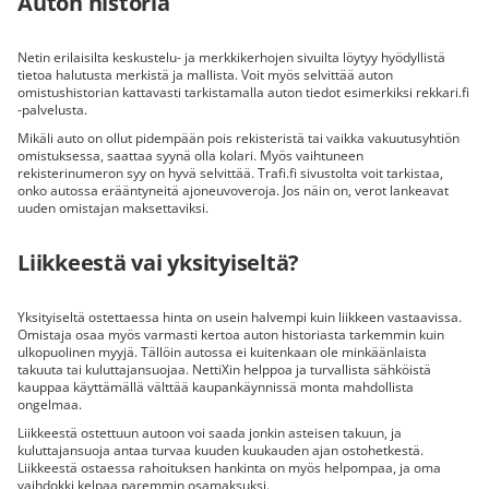
Auton historia
Netin erilaisilta keskustelu- ja merkkikerhojen sivuilta löytyy hyödyllistä
tietoa halutusta merkistä ja mallista. Voit myös selvittää auton
omistushistorian kattavasti tarkistamalla auton tiedot esimerkiksi rekkari.fi
-palvelusta.
Mikäli auto on ollut pidempään pois rekisteristä tai vaikka vakuutusyhtiön
omistuksessa, saattaa syynä olla kolari. Myös vaihtuneen
rekisterinumeron syy on hyvä selvittää. Trafi.fi sivustolta voit tarkistaa,
onko autossa erääntyneitä ajoneuvoveroja. Jos näin on, verot lankeavat
uuden omistajan maksettaviksi.
Liikkeestä vai yksityiseltä?
Yksityiseltä ostettaessa hinta on usein halvempi kuin liikkeen vastaavissa.
Omistaja osaa myös varmasti kertoa auton historiasta tarkemmin kuin
ulkopuolinen myyjä. Tällöin autossa ei kuitenkaan ole minkäänlaista
takuuta tai kuluttajansuojaa. NettiXin helppoa ja turvallista sähköistä
kauppaa käyttämällä välttää kaupankäynnissä monta mahdollista
ongelmaa.
Liikkeestä ostettuun autoon voi saada jonkin asteisen takuun, ja
kuluttajansuoja antaa turvaa kuuden kuukauden ajan ostohetkestä.
Liikkeestä ostaessa rahoituksen hankinta on myös helpompaa, ja oma
vaihdokki kelpaa paremmin osamaksuksi.