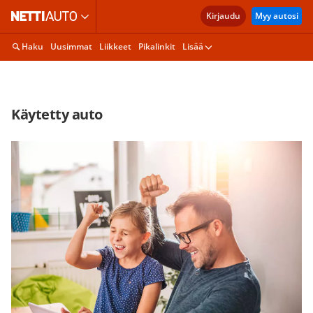
Kirjaudu
Myy autosi
Haku
Uusimmat
Liikkeet
Pikalinkit
Lisää
Käytetty auto