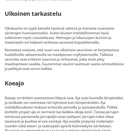
Ulkoinen tarkastelu
Ulkokuorta on syytä katsella hyvässä valossa ja monesta suunnasta
värierojen huomaamiseksi. Auton alustan mahdollisimman hyvä
tutkiminen myös suositeltavaa. Helmojen ja lokasuojien kunnon ja
materiaalin voi helposti tarkistaa varovasti koputtelemalla.
Kannattaa muistaa, että suuri osa ulkoisista vaurioista on korjattavissa
huolellisella vahaamisella tai maalipinnan myllyttämisellä. Tällaisia
vaurioita ovat erilaiset naarmut ja nirhaumat, jotka eivät ylety
maalinpintaan saakka. Suuremmat vauriot saattavat vaatia ammattilaisia
ja peltityöt ovat varsin kalliita.
Koeajo
Koeajo on tärkein autonostoon liittyvä asia. Aja auto kunnolla lämpimäksi,
ja tarkkaile sen toimintaa niin kylmänä kuin lämpimänäkin. Aja
mahdollisuuksien mukaan erilaisilla pinnoilla ja ajonopeuksilla. Pelkkä
korttelin ympäri ajo ei varmasti tuo kaikkia vikoja esiin. Testaa jarrujen
toimivuus painamalla jarrupoljin aivan pohjaan. Jarrujen tulee ottaa
tasaisesti ja puoltoa ei saa esiintyä. Aja autolla ympyrää molempiin
suuntiin sekä eteen- ja taaksepäin pyörät käännettynä äärilaitaan.
Alustasta ja vetonivelistä ei saa kuulua mitään ylimääräistä ääntä.