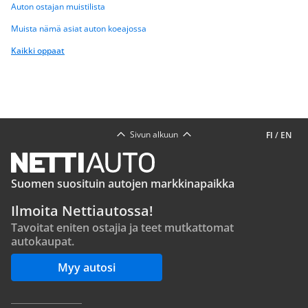
Auton ostajan muistilista
Muista nämä asiat auton koeajossa
Kaikki oppaat
Sivun alkuun
FI
/
EN
Suomen suosituin autojen markkinapaikka
Ilmoita Nettiautossa!
Tavoitat eniten ostajia ja teet mutkattomat
autokaupat.
Myy autosi