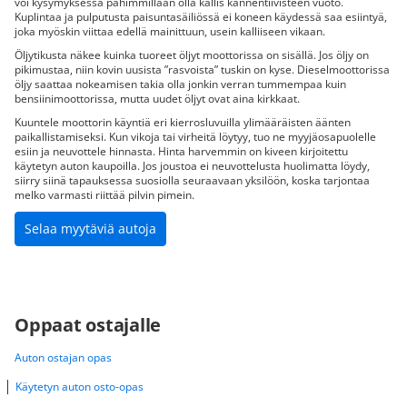
voi kysymyksessä pahimmillaan olla kallis kannentiivisteen vuoto.
Kuplintaa ja pulputusta paisuntasäiliössä ei koneen käydessä saa esiintyä,
joka myöskin viittaa edellä mainittuun, usein kalliiseen vikaan.
Öljytikusta näkee kuinka tuoreet öljyt moottorissa on sisällä. Jos öljy on
pikimustaa, niin kovin uusista ”rasvoista” tuskin on kyse. Dieselmoottorissa
öljy saattaa nokeamisen takia olla jonkin verran tummempaa kuin
bensiinimoottorissa, mutta uudet öljyt ovat aina kirkkaat.
Kuuntele moottorin käyntiä eri kierrosluvuilla ylimääräisten äänten
paikallistamiseksi. Kun vikoja tai virheitä löytyy, tuo ne myyjäosapuolelle
esiin ja neuvottele hinnasta. Hinta harvemmin on kiveen kirjoitettu
käytetyn auton kaupoilla. Jos joustoa ei neuvottelusta huolimatta löydy,
siirry siinä tapauksessa suosiolla seuraavaan yksilöön, koska tarjontaa
melko varmasti riittää pilvin pimein.
Selaa myytäviä autoja
Oppaat ostajalle
Auton ostajan opas
Käytetyn auton osto-opas