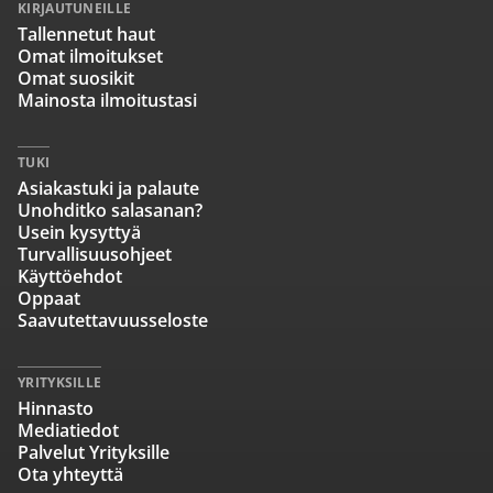
KIRJAUTUNEILLE
Tallennetut haut
Omat ilmoitukset
Omat suosikit
Mainosta ilmoitustasi
TUKI
Asiakastuki ja palaute
Unohditko salasanan?
Usein kysyttyä
Turvallisuusohjeet
Käyttöehdot
Oppaat
Saavutettavuusseloste
YRITYKSILLE
Hinnasto
Mediatiedot
Palvelut Yrityksille
Ota yhteyttä