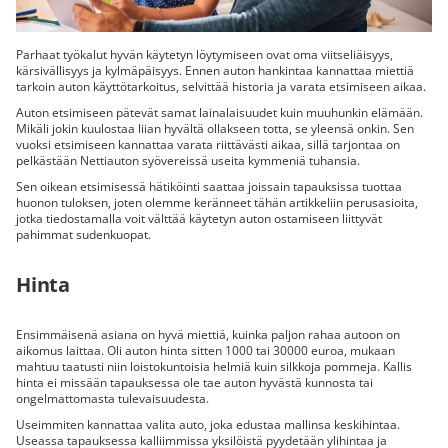
Parhaat työkalut hyvän käytetyn löytymiseen ovat oma viitseliäisyys,
kärsivällisyys ja kylmäpäisyys. Ennen auton hankintaa kannattaa miettiä
tarkoin auton käyttötarkoitus, selvittää historia ja varata etsimiseen aikaa.
Auton etsimiseen pätevät samat lainalaisuudet kuin muuhunkin elämään.
Mikäli jokin kuulostaa liian hyvältä ollakseen totta, se yleensä onkin. Sen
vuoksi etsimiseen kannattaa varata riittävästi aikaa, sillä tarjontaa on
pelkästään Nettiauton syövereissä useita kymmeniä tuhansia.
Sen oikean etsimisessä hätiköinti saattaa joissain tapauksissa tuottaa
huonon tuloksen, joten olemme keränneet tähän artikkeliin perusasioita,
jotka tiedostamalla voit välttää käytetyn auton ostamiseen liittyvät
pahimmat sudenkuopat.
Hinta
Ensimmäisenä asiana on hyvä miettiä, kuinka paljon rahaa autoon on
aikomus laittaa. Oli auton hinta sitten 1000 tai 30000 euroa, mukaan
mahtuu taatusti niin loistokuntoisia helmiä kuin silkkoja pommeja. Kallis
hinta ei missään tapauksessa ole tae auton hyvästä kunnosta tai
ongelmattomasta tulevaisuudesta.
Useimmiten kannattaa valita auto, joka edustaa mallinsa keskihintaa.
Useassa tapauksessa kalliimmissa yksilöistä pyydetään ylihintaa ja