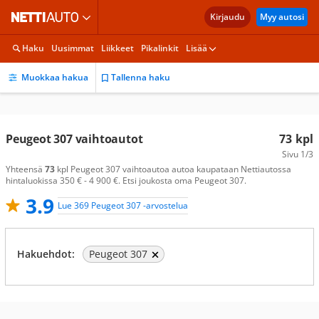
Kirjaudu
Myy autosi
Haku
Uusimmat
Liikkeet
Pikalinkit
Lisää
Muokkaa hakua
Tallenna haku
Peugeot 307 vaihtoautot
73
kpl
Sivu
1/3
Yhteensä
73
kpl Peugeot 307 vaihtoautoa autoa kaupataan Nettiautossa
hintaluokissa 350 € - 4 900 €. Etsi joukosta oma Peugeot 307.
3.9
Lue 369 Peugeot 307 -arvostelua
Hakuehdot:
Peugeot 307