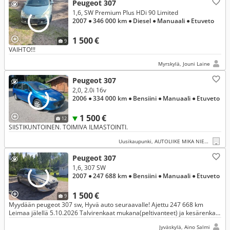
Peugeot 307
1,6, SW Premium Plus HDi 90 Limited
2007
● 346 000 km
● Diesel
● Manuaali
● Etuveto
1 500 €
9
VAIHTO!!!
Myrskylä, Jouni Laine
Peugeot 307
2,0, 2.0i 16v
2006
● 334 000 km
● Bensiini
● Manuaali
● Etuveto
1 500 €
12
SIISTIKUNTOINEN. TOIMIVA ILMASTOINTI.
Uusikaupunki, AUTOLIIKE MIKA NIEMINEN
Peugeot 307
1,6, 307 SW
2007
● 247 688 km
● Bensiini
● Manuaali
● Etuveto
1 500 €
9
Myydään peugeot 307 sw, Hyvä auto seuraavalle! Ajettu 247 668 km
Leimaa jälellä 5.10.2026 Talvirenkaat mukana(peltivanteet) ja kesärenkaat
alla(alumiini) Hintapyyntö 1500e
Jyväskylä, Aino Salmi