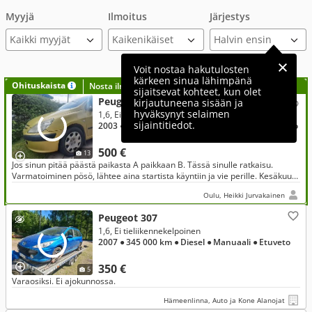
Myyjä
Ilmoitus
Järjestys
Kaikki myyjät
Voit nostaa hakutulosten
kärkeen sinua lähimpänä
Ohituskaista
Nosta ilmoituksesi tähän?
sijaitsevat kohteet, kun olet
Peugeot 307
kirjautuneena sisään ja
hyväksynyt selaimen
1,6, Ei tieliikennekelpoinen
sijaintitiedot.
2003
● 310 000 km
● Bensiini
● Manuaali
● Etuveto
500 €
13
Jos sinun pitää päästä paikasta A paikkaan B. Tässä sinulle ratkaisu.
Varmatoiminen pösö, lähtee aina startista käyntiin ja vie perille. Kesäkuun
loppuunasti ollut päivittäisessä ajossa.
Oulu, Heikki Jurvakainen
Peugeot 307
1,6, Ei tieliikennekelpoinen
2007
● 345 000 km
● Diesel
● Manuaali
● Etuveto
350 €
5
Varaosiksi. Ei ajokunnossa.
Hämeenlinna, Auto ja Kone Alanojat