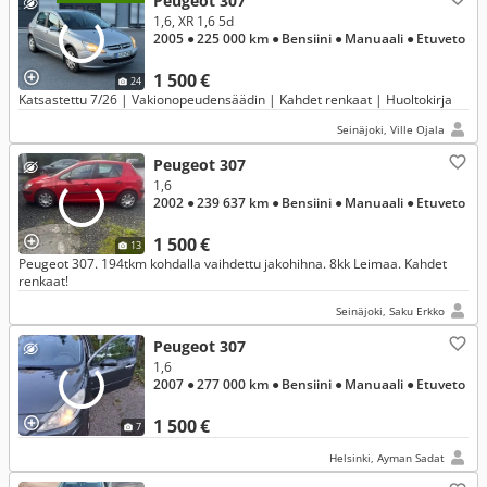
Peugeot 307
1,6, XR 1,6 5d
2005
● 225 000 km
● Bensiini
● Manuaali
● Etuveto
1 500 €
24
Katsastettu 7/26 | Vakionopeudensäädin | Kahdet renkaat | Huoltokirja
Seinäjoki, Ville Ojala
Peugeot 307
1,6
2002
● 239 637 km
● Bensiini
● Manuaali
● Etuveto
1 500 €
13
Peugeot 307. 194tkm kohdalla vaihdettu jakohihna. 8kk Leimaa. Kahdet
renkaat!
Seinäjoki, Saku Erkko
Peugeot 307
1,6
2007
● 277 000 km
● Bensiini
● Manuaali
● Etuveto
1 500 €
7
Helsinki, Ayman Sadat