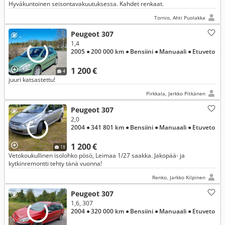
Hyväkuntoinen seisontavakuutuksessa. Kahdet renkaat.
Tornio, Ahti Puolakka
Peugeot 307
1,4
2005
● 200 000 km
● Bensiini
● Manuaali
● Etuveto
1 200 €
4
juuri katsastettu!
Pirkkala, Jerkko Pitkänen
Peugeot 307
2,0
2004
● 341 801 km
● Bensiini
● Manuaali
● Etuveto
1 200 €
18
Vetokoukullinen isolohko pösö, Leimaa 1/27 saakka. Jakopää- ja
kytkinremontti tehty tänä vuonna!
Renko, Jarkko Kilpinen
Peugeot 307
1,6, 307
2004
● 320 000 km
● Bensiini
● Manuaali
● Etuveto