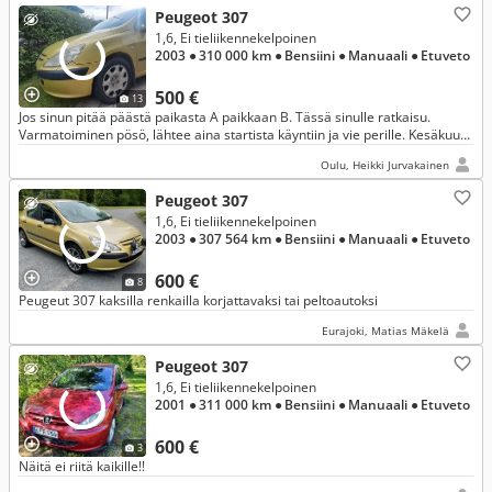
Peugeot 307
1,6, Ei tieliikennekelpoinen
2003
● 310 000 km
● Bensiini
● Manuaali
● Etuveto
500 €
13
Jos sinun pitää päästä paikasta A paikkaan B. Tässä sinulle ratkaisu.
Varmatoiminen pösö, lähtee aina startista käyntiin ja vie perille. Kesäkuun
loppuunasti ollut päivittäisessä ajossa.
Oulu, Heikki Jurvakainen
Peugeot 307
1,6, Ei tieliikennekelpoinen
2003
● 307 564 km
● Bensiini
● Manuaali
● Etuveto
600 €
8
Peugeut 307 kaksilla renkailla korjattavaksi tai peltoautoksi
Eurajoki, Matias Mäkelä
Peugeot 307
1,6, Ei tieliikennekelpoinen
2001
● 311 000 km
● Bensiini
● Manuaali
● Etuveto
600 €
3
Näitä ei riitä kaikille!!