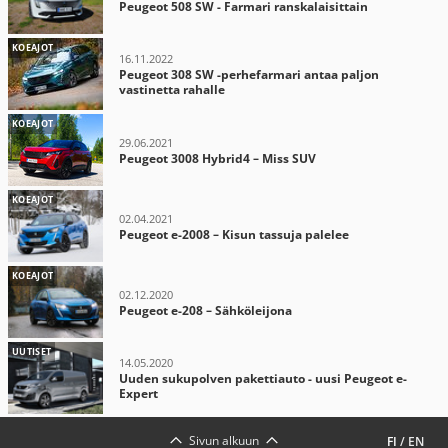
Peugeot 508 SW - Farmari ranskalaisittain
KOEAJOT
16.11.2022
Peugeot 308 SW -perhefarmari antaa paljon
vastinetta rahalle
KOEAJOT
29.06.2021
Peugeot 3008 Hybrid4 – Miss SUV
KOEAJOT
02.04.2021
Peugeot e-2008 – Kisun tassuja palelee
KOEAJOT
02.12.2020
Peugeot e-208 – Sähköleijona
UUTISET
14.05.2020
Uuden sukupolven pakettiauto - uusi Peugeot e-
Expert
Sivun alkuun
FI
/
EN