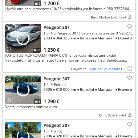
1 200 €
5
Hyväkuntoinen katsastettu 10/25 vetokoukku ym lisätietoja 050 3787864
Sievi, Markku Leväniemi
Peugeot 307
1,6, 1.6 Peugeot 307| Seuraava katsastus 07/2027| Edullinen käyttöauto| *RAHOITUS KORKO JOPA 0,0% & VAIHTO*
2003
● 364 383 km
● Bensiini
● Manuaali
● Etuveto
1 250 €
23
RAHOITUS! KORKOKAMPPANJA 0,0%! Ei perustamiskustannuksia!
Vakuudeton rahoitus eli auto tulee sinun omistukseesi heti. Vaihdossa
vanha autosi!
Harjavalta,
Veljekset Vaihtoauto Fager Oy
Peugeot 307
1,6, S-Edition
2005
● 318 000 km
● Bensiini
● Manuaali
● Etuveto
1 290 €
3
Vasta katsastettu,toimiva auto.
Kemi, Saku Alaviiri
Peugeot 307
1,6, Trendy
2006
● 326 000 km
● Bensiini
● Manuaali
● Etuveto