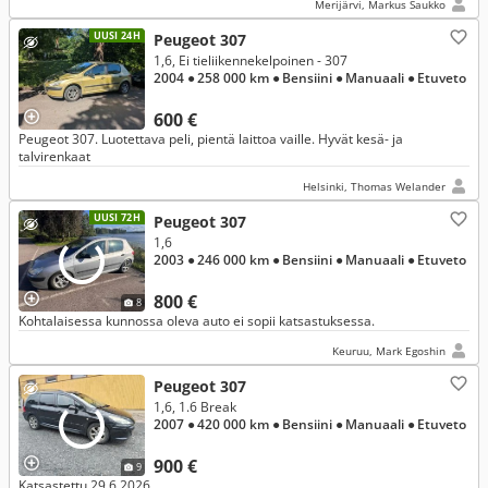
Merijärvi, Markus Saukko
UUSI 24H
Peugeot 307
1,6, Ei tieliikennekelpoinen - 307
2004
● 258 000 km
● Bensiini
● Manuaali
● Etuveto
600 €
Peugeot 307. Luotettava peli, pientä laittoa vaille. Hyvät kesä- ja
talvirenkaat
Helsinki, Thomas Welander
UUSI 72H
Peugeot 307
1,6
2003
● 246 000 km
● Bensiini
● Manuaali
● Etuveto
800 €
8
Kohtalaisessa kunnossa oleva auto ei sopii katsastuksessa.
Keuruu, Mark Egoshin
Peugeot 307
1,6, 1.6 Break
2007
● 420 000 km
● Bensiini
● Manuaali
● Etuveto
900 €
9
Katsastettu 29.6.2026