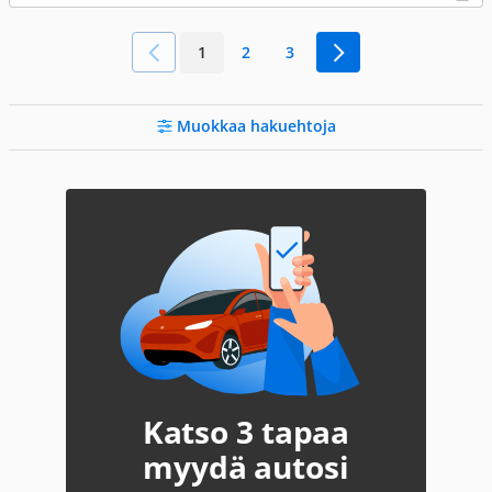
1
2
3
Muokkaa hakuehtoja
Katso 3 tapaa
myydä autosi