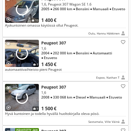
1,6, Peugeot 307 Wagon SE 1.6
2005
● 266 000 km
● Bensiini
● Manuaali
● Etuveto
1 400 €
10
Ajokuntoinen omassa käytössä ollut Peugeot.
Oulu, Hannu Häkkinen
Peugeot 307
1,6
2004
● 202 000 km
● Bensiini
● Automaatti
● Etuveto
1 450 €
8
automaattivaihteisto pieni Peugeot
Espoo, Nathan T
Peugeot 307
1,6
2008
● 330 068 km
● Diesel
● Manuaali
● Etuveto
1 500 €
9
Hyvä kuntoinen ja todella hyvällä huoltokirjalla oleva pösö.
Sastamala, Ville Väinä
PÄIVITETTY 24H