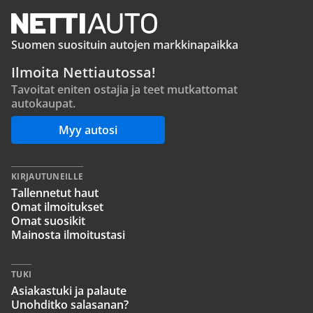
Suomen suosituin autojen markkinapaikka
Ilmoita Nettiautossa!
Tavoitat eniten ostajia ja teet mutkattomat
autokaupat.
Myy autosi
KIRJAUTUNEILLE
Tallennetut haut
Omat ilmoitukset
Omat suosikit
Mainosta ilmoitustasi
TUKI
Asiakastuki ja palaute
Unohditko salasanan?