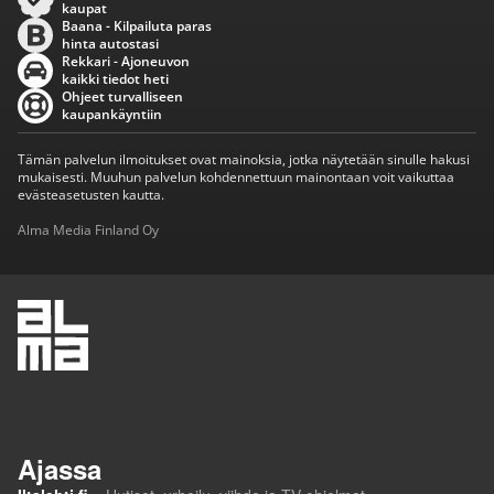
kaupat
Baana - Kilpailuta paras
hinta autostasi
Rekkari - Ajoneuvon
kaikki tiedot heti
Ohjeet turvalliseen
kaupankäyntiin
Tämän palvelun ilmoitukset ovat mainoksia, jotka näytetään sinulle hakusi
mukaisesti. Muuhun palvelun kohdennettuun mainontaan voit vaikuttaa
evästeasetusten kautta.
Alma Media Finland Oy