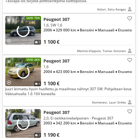
Tässäpä ois tarjolla polttoainepihiä luottopösöä.
Kolari, Eetu Kangas
UUSI 72H
Peugeot 307
1,6, SW 1,6
2006
● 329 000 km
● Bensiini
● Manuaali
● Etuveto
1 100 €
9
Mänttä-Vilppula, Tomas Sistonen
UUSI 24H
Peugeot 307
1,6
2004
● 423 000 km
● Bensiini
● Manuaali
● Etuveto
1 100 €
8
Juuri leimattu hyvin huollettu ja maailmaa nähnyt 307 SW. Pohjaltaan kova
Väkivahvalla 1.6 16V koneella
Konnevesi, Lauri Sirkka
Peugeot 307
2,0, Ei tieliikennekelpoinen - Peugeot 307
2003
● 342 200 km
● Bensiini
● Manuaali
● Etuveto
1 190 €
2