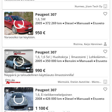
Nurmes, Jiiam Tech Oy
Peugeot 307
1,6, SW
2005
● 372 269 km
● Diesel
● Manuaali
● Etuveto
950 €
3
Varaosiksi tai käytöön.
Ristiina, Keijo Hänninen
Peugeot 307
1,6, 1,6 5d | Huoltokirja | Ilmastointi | Lohkolämmitin | Penkinlämmittimet |
2005
● 350 000 km
● Bensiini
● Manuaali
● Etuveto
990 €
19
Näppärä ja taloudellinen käyttöauto ilmastoinnilla!
Mäntsälä, Etelän Autoliike - Mäntsälä
Peugeot 307
1,6, Ei tieliikennekelpoinen
2008
● 426 000 km
● Diesel
● Manuaali
● Etuveto
1 100 €
6