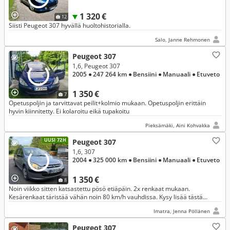
1 320 €
12
Siisti Peugeot 307 hyvällä huoltohistorialla.
Salo, Janne Rehmonen
Peugeot 307
1,6, Peugeot 307
2005
● 247 264 km
● Bensiini
● Manuaali
● Etuveto
1 350 €
7
Opetuspoljin ja tarvittavat peilit+kolmio mukaan. Opetuspoljin erittäin
hyvin kiinnitetty. Ei kolaroitu eikä tupakoitu
Pieksämäki, Aini Kohvakka
UUSI 72H
Peugeot 307
1,6, 307
2004
● 325 000 km
● Bensiini
● Manuaali
● Etuveto
1 350 €
8
Noin viikko sitten katsastettu pösö etiäpäin. 2x renkaat mukaan.
Kesärenkaat täristää vähän noin 80 km/h vauhdissa. Kysy lisää tästä
numerosta/ viestillä tavottaa parhaiten: +358 45 8965876
Imatra, Jenna Pöllänen
Peugeot 307