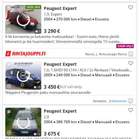
UUSI 24H
Peugeot Expert
1,9, Expert
2004
● 270 000 km
● Diesel
● Etuveto
3 290 €
9
6 kk korotonta ja kulutonta maksuaikaa! - Suomi-auto, Hieno yksilö
kilometrit ja ikä huomioiden!, Viimeisimmällä omistajalla 15-vuotta,
Katsastettu 5/2026, Ilmastointi
KAMPANJA
Raisio, J. Rinta-Jouppi Raisio
Peugeot Expert
1,6, 1.6HDI 90 L1Hi / ALV / 2x Renkaat / Vetokoukku / Moottorilämmitin+sp / 05/2026 katsastettu / Vaihto ja rahoitus
2009
● 249 000 km
● Diesel
● Manuaali
● Etuveto
3 450 €
ALV väh.kelp.
26
Näppärä Peugeotin paku manuaalina seuraavalle
Kempele,
JS-Automoto
Peugeot Expert
2,0
2004
● 386 769 km
● Diesel
● Manuaali
● Etuveto
3 675 €
12