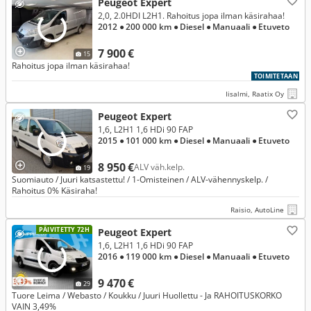
Peugeot Expert
2,0, 2.0HDI L2H1. Rahoitus jopa ilman käsirahaa!
2012
● 200 000 km
● Diesel
● Manuaali
● Etuveto
7 900 €
15
Rahoitus jopa ilman käsirahaa!
TOIMITETAAN
Iisalmi, Raatix Oy
Peugeot Expert
1,6, L2H1 1,6 HDi 90 FAP
2015
● 101 000 km
● Diesel
● Manuaali
● Etuveto
8 950 €
ALV väh.kelp.
19
Suomiauto / Juuri katsastettu! / 1-Omisteinen / ALV-vähennyskelp. /
Rahoitus 0% Käsiraha!
Raisio, AutoLine
PÄIVITETTY 72H
Peugeot Expert
1,6, L2H1 1,6 HDi 90 FAP
2016
● 119 000 km
● Diesel
● Manuaali
● Etuveto
9 470 €
29
Tuore Leima / Webasto / Koukku / Juuri Huollettu - Ja RAHOITUSKORKO
VAIN 3,49%