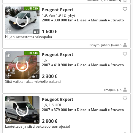
Rovaniemi, Koneralli Oy
UUSI 72H
Peugeot Expert
1,9, Van 1,9 TD lyhyt
2000
● 330 000 km
● Diesel
● Manuaali
● Etuveto
1 600 €
5
Hiljan katsastettu raksapaku
Isokyrö, Juhani Jokinen
UUSI 24H
Peugeot Expert
1,6
2007
● 410 900 km
● Diesel
● Manuaali
● Etuveto
2 300 €
11
Siitä vaikka raksamiehelle pakuksi
Ilmajoki, J. K
Peugeot Expert
1,6, 1.6 HDI
2007
● 379 000 km
● Diesel
● Manuaali
● Etuveto
2 900 €
3
Luotettava ja siisti paku suoraan ajosta!