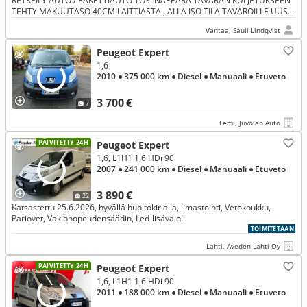
RETKEILY AUTO / PAKETTIAUTO TOSI NÄPPÄRÄ TAVARAN KULJETUKSEEN
TEHTY MAKUUTASO 40CM LAITTIASTA , ALLA ISO TILA TAVAROILLE UUSI
KYTKIN + JAKOHIHNA VAIHDETTU HYVÄ KORI VAIHTO MUSEOAUTO?
Vantaa, Sauli Lindqvist
Peugeot Expert
1,6
2010
● 375 000 km
● Diesel
● Manuaali
● Etuveto
3 700 €
7
Lemi, Juvolan Auto
PÄIVITETTY 24H
Peugeot Expert
1,6, L1H1 1,6 HDi 90
2007
● 241 000 km
● Diesel
● Manuaali
● Etuveto
3 890 €
22
Katsastettu 25.6.2026, hyvällä huoltokirjalla, ilmastointi, Vetokoukku,
Pariovet, Vakionopeudensäädin, Led-lisävalo!
TOIMITETAAN
Lahti, Aveden Lahti Oy
PÄIVITETTY 24H
Peugeot Expert
1,6, L1H1 1,6 HDi 90
2011
● 188 000 km
● Diesel
● Manuaali
● Etuveto