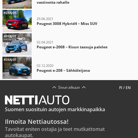
vastinetta rahalle
KOEAJOT
29.06.2021
Peugeot 3008 Hybrid4 – Miss SUV
KOEAJOT
02.04.2021
Peugeot e-2008 – Kisun tassuja palelee
KOEAJOT
02.12.2020
Peugeot e-208 – Sähköleijona
Sivun alkuun
FI
/
EN
Suomen suosituin autojen markkinapaikka
Ilmoita Nettiautossa!
Tavoitat eniten ostajia ja teet mutkattomat
autokaupat.