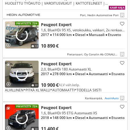
HUOLETTU TYÖAUTO | VAROITUSVILKUT | KATTOTELINEET |
LIUKUOVESSA JA TAKALUUKUSSA IKKUNAT| | VANEROINTI
KAMPANJA
Pori, Hedin Automotive Pori
PÄIVITETTY 72H
Peugeot Expert
1,6, BlueHDi 95 XS, vetokoukku, vakkari, 2x renkaat, ilmastointi, usb, lisävalo, BT/USB/AUX, hyvin pidetty!
2017
● 114 000 km
● Diesel
● Manuaali
● Etuveto
10 890 €
13
Pietarsaari, Oy Conalin Ab CONALIN CARS
Peugeot Expert
2,0, BlueHDi 180 Automaatti XL
2017
● 278 000 km
● Diesel
● Automaatti
● Etuveto
10 900 €
ALV väh.kelp.
30
ALVILLINEN*PITKÄ XL MALLI*AUTOMAATTI*TODELLA SIISTI
Kankaanpää,
AvainAuto
PÄIVITETTY 72H
Peugeot Expert
1,6, BlueHDi 95 ETG Automaatti XS
2018
● 148 000 km
● Diesel
● Automaatti
● Etuveto
11 400 €
30