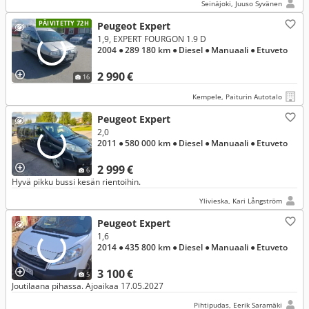
Seinäjoki, Juuso Syvänen
PÄIVITETTY 72H
Peugeot Expert
1,9, EXPERT FOURGON 1.9 D
2004
● 289 180 km
● Diesel
● Manuaali
● Etuveto
2 990 €
16
Kempele, Paiturin Autotalo
Peugeot Expert
2,0
2011
● 580 000 km
● Diesel
● Manuaali
● Etuveto
2 999 €
6
Hyvä pikku bussi kesän rientoihin.
Ylivieska, Kari Långström
Peugeot Expert
1,6
2014
● 435 800 km
● Diesel
● Manuaali
● Etuveto
3 100 €
5
Joutilaana pihassa. Ajoaikaa 17.05.2027
Pihtipudas, Eerik Saramäki