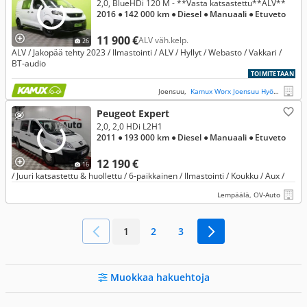
2,0, BlueHDi 120 M - **Vasta katsastettu**ALV**
2016
● 142 000 km
● Diesel
● Manuaali
● Etuveto
11 900 €
ALV väh.kelp.
26
ALV / Jakopää tehty 2023 / Ilmastointi / ALV / Hyllyt / Webasto / Vakkari /
BT-audio
TOIMITETAAN
Joensuu,
Kamux Worx Joensuu Hyötyautot
Peugeot Expert
2,0, 2,0 HDi L2H1
2011
● 193 000 km
● Diesel
● Manuaali
● Etuveto
12 190 €
16
/ Juuri katsastettu & huollettu / 6-paikkainen / Ilmastointi / Koukku / Aux /
Lempäälä, OV-Auto
1
2
3
Muokkaa hakuehtoja