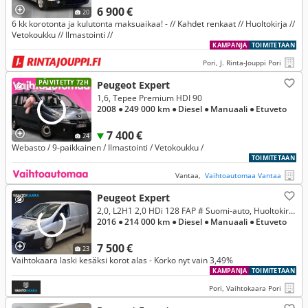
6 900 €
20
6 kk korotonta ja kulutonta maksuaikaa! - // Kahdet renkaat // Huoltokirja //
Vetokoukku // Ilmastointi //
KAMPANJA
TOIMITETAAN
Pori, J. Rinta-Jouppi Pori
PÄIVITETTY 72H
Peugeot Expert
1,6, Tepee Premium HDI 90
2008
● 249 000 km
● Diesel
● Manuaali
● Etuveto
7 400 €
24
Webasto / 9-paikkainen / Ilmastointi / Vetokoukku /
TOIMITETAAN
Vantaa,
Vaihtoautomaa Vantaa
Peugeot Expert
2,0, L2H1 2,0 HDi 128 FAP # Suomi-auto, Huoltokirja, Kytkin paketti tehty, Hyvät talvirenkaat, Ilmastointi #
2016
● 214 000 km
● Diesel
● Manuaali
● Etuveto
7 500 €
23
Vaihtokaara laski kesäksi korot alas - Korko nyt vain 3,49%
KAMPANJA
TOIMITETAAN
Pori, Vaihtokaara Pori