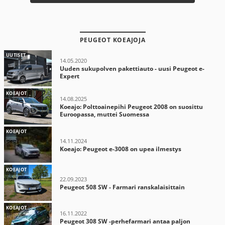
PEUGEOT KOEAJOJA
UUTISET
14.05.2020
Uuden sukupolven pakettiauto - uusi Peugeot e-
Expert
KOEAJOT
14.08.2025
Koeajo: Polttoainepihi Peugeot 2008 on suosittu
Euroopassa, muttei Suomessa
KOEAJOT
14.11.2024
Koeajo: Peugeot e-3008 on upea ilmestys
KOEAJOT
22.09.2023
Peugeot 508 SW - Farmari ranskalaisittain
KOEAJOT
16.11.2022
Peugeot 308 SW -perhefarmari antaa paljon