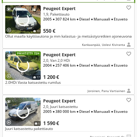
Peugeot Expert
1,9, Pakettiauto
2005
● 307 824 km
● Diesel
● Manuaali
● Etuveto
550 €
10
Ollut maalla käyttöautona ja mm kalastus- ja metsästysretkien ajoneuvona
Kankaanpää, Uolevi Kiviranta
PÄIVITETTY 72H
Peugeot Expert
2,0, Van 2,0 HDi
2004
● 257 406 km
● Diesel
● Manuaali
● Etuveto
1 200 €
17
2.0HDi Vasta katsastettu rumilus
Joroinen, Panu Vartiainen
Peugeot Expert
2,0, Juuri katsastettu
2005
● 380 000 km
● Diesel
● Manuaali
● Etuveto
1 590 €
6
Juuri katsastettu pakettiauto