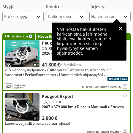
Myyjä
Ilmoitus
Järjestys
Kaikki myyjät
Voit nostaa hakutulosten
kärkeen sinua lähimpänä
Ohituskaista
Nosta ilmoituksesi tähän?
sijaitsevat kohteet, kun olet
Peugeot Expert
kirjautuneena sisään ja
hyväksynyt selaimen
2,0, BlueHDi 145 EAT8-automaatti XL / Webasto / ALV-Vähennyskelpoinen / 2 X Renkaat
sijaintitiedot.
2026
● 500 km
● Diesel
● Automaatti
● Etuveto
41 800 €
ALV väh.kelp.
9
ALV-vähennyskelpoinen / Esittelyauto / Webasto kaukosäädöllä /
Vanerointi / Penkinlämmittimet / Lämmitettävä ohjauspyörä /
Vakionopeudensäädin / Pysäköintitutka takana / 2 x renkaat
TOIMITETAAN
Mikkeli, Savilahden Auto Oy
Peugeot Expert
1,6, 1.6 HDI
2007
● 379 000 km
● Diesel
● Manuaali
● Etuveto
2 900 €
3
Luotettava ja siisti paku suoraan ajosta!
Seinäjoki, Juuso Syvänen