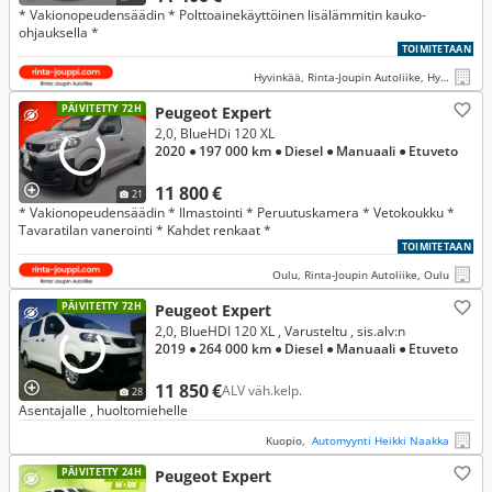
* Vakionopeudensäädin * Polttoainekäyttöinen lisälämmitin kauko-
ohjauksella *
TOIMITETAAN
Hyvinkää, Rinta-Joupin Autoliike, Hyvinkää
PÄIVITETTY 72H
Peugeot Expert
2,0, BlueHDi 120 XL
2020
● 197 000 km
● Diesel
● Manuaali
● Etuveto
11 800 €
21
* Vakionopeudensäädin * Ilmastointi * Peruutuskamera * Vetokoukku *
Tavaratilan vanerointi * Kahdet renkaat *
TOIMITETAAN
Oulu, Rinta-Joupin Autoliike, Oulu
PÄIVITETTY 72H
Peugeot Expert
2,0, BlueHDI 120 XL , Varusteltu , sis.alv:n
2019
● 264 000 km
● Diesel
● Manuaali
● Etuveto
11 850 €
ALV väh.kelp.
28
Asentajalle , huoltomiehelle
Kuopio,
Automyynti Heikki Naakka
PÄIVITETTY 24H
Peugeot Expert