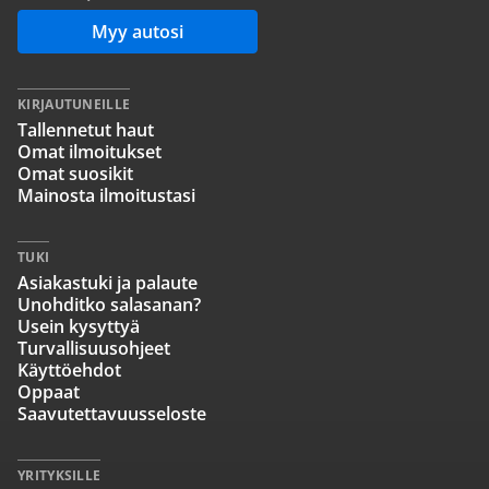
Myy autosi
KIRJAUTUNEILLE
Tallennetut haut
Omat ilmoitukset
Omat suosikit
Mainosta ilmoitustasi
TUKI
Asiakastuki ja palaute
Unohditko salasanan?
Usein kysyttyä
Turvallisuusohjeet
Käyttöehdot
Oppaat
Saavutettavuusseloste
YRITYKSILLE