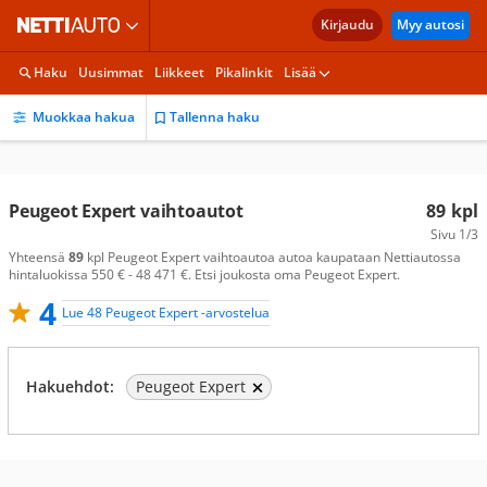
Kirjaudu
Myy autosi
Haku
Uusimmat
Liikkeet
Pikalinkit
Lisää
Muokkaa hakua
Tallenna haku
Peugeot Expert vaihtoautot
89
kpl
Sivu
1/3
Yhteensä
89
kpl Peugeot Expert vaihtoautoa autoa kaupataan Nettiautossa
hintaluokissa 550 € - 48 471 €. Etsi joukosta oma Peugeot Expert.
4
Lue 48 Peugeot Expert -arvostelua
Hakuehdot:
Peugeot Expert