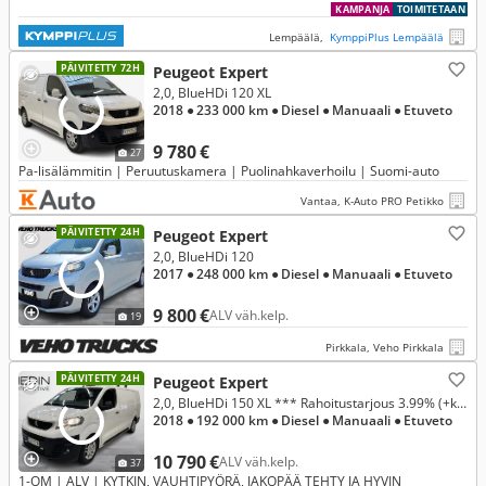
KAMPANJA
TOIMITETAAN
Lempäälä,
KymppiPlus Lempäälä
PÄIVITETTY 72H
Peugeot Expert
2,0, BlueHDi 120 XL
2018
● 233 000 km
● Diesel
● Manuaali
● Etuveto
9 780 €
27
Pa-lisälämmitin | Peruutuskamera | Puolinahkaverhoilu | Suomi-auto
Vantaa, K-Auto PRO Petikko
PÄIVITETTY 24H
Peugeot Expert
2,0, BlueHDi 120
2017
● 248 000 km
● Diesel
● Manuaali
● Etuveto
9 800 €
ALV väh.kelp.
19
Pirkkala, Veho Pirkkala
PÄIVITETTY 24H
Peugeot Expert
2,0, BlueHDi 150 XL *** Rahoitustarjous 3.99% (+kulut)
2018
● 192 000 km
● Diesel
● Manuaali
● Etuveto
10 790 €
ALV väh.kelp.
37
1-OM | ALV | KYTKIN, VAUHTIPYÖRÄ, JAKOPÄÄ TEHTY JA HYVIN