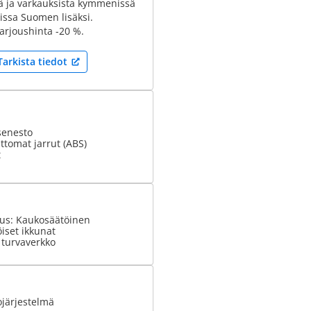
tä ja varkauksista kymmenissä
ssa Suomen lisäksi.
arjoushinta -20 %.
Tarkista tiedot
senesto
tomat jarrut (ABS)
t
tus: Kaukosäätöinen
iset ikkunat
 turvaverkko
ojärjestelmä