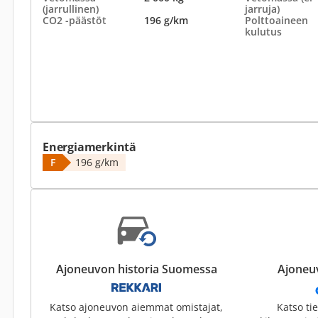
(jarrullinen)
jarruja)
CO2 -päästöt
196 g/km
Polttoaineen
kulutus
Energiamerkintä
F
196 g/km
Ajoneuvon historia Suomessa
Ajoneuv
Katso ajoneuvon aiemmat omistajat,
Katso ti