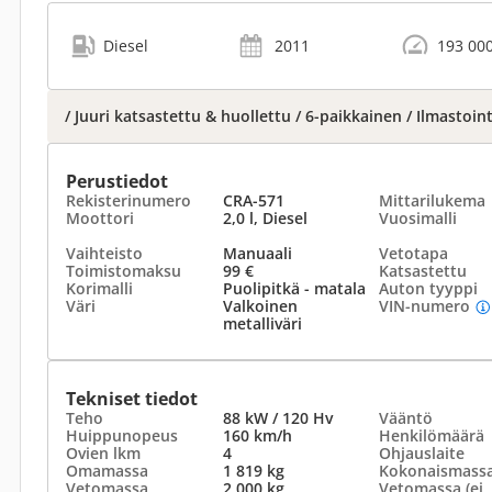
Diesel
2011
193 00
/ Juuri katsastettu & huollettu / 6-paikkainen / Ilmastoint
Perustiedot
Rekisterinumero
CRA-571
Mittarilukema
Moottori
2,0 l, Diesel
Vuosimalli
Vaihteisto
Manuaali
Vetotapa
Toimistomaksu
99 €
Katsastettu
Korimalli
Puolipitkä - matala
Auton tyyppi
Väri
Valkoinen
VIN-numero
metalliväri
Tekniset tiedot
Teho
88 kW / 120 Hv
Vääntö
Huippunopeus
160 km/h
Henkilömäärä
Ovien lkm
4
Ohjauslaite
Omamassa
1 819 kg
Kokonaismass
Vetomassa
2 000 kg
Vetomassa (ei