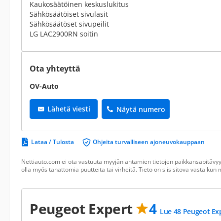
Kaukosäätöinen keskuslukitus
Sähkösäätöiset sivulasit
Sähkösäätöset sivupeilit
LG LAC2900RN soitin
Ota yhteyttä
OV-Auto
Lähetä viesti
Näytä numero
Lataa / Tulosta
Ohjeita turvalliseen ajoneuvokauppaan
Nettiauto.com ei ota vastuuta myyjän antamien tietojen paikkansapitävyyd
olla myös tahattomia puutteita tai virheitä. Tieto on siis sitova vasta ku
Peugeot Expert
4
Lue 48 Peugeot Exp