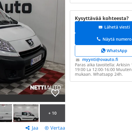
Kysyttävää kohteesta?
Lähetä viesti
Näytä numero
WhatsApp
myynti@​ovauto.fi
Paras aika tavoitella: Arkisin
19:00 La 12:00-16:00 Muuten
mukaan. Whatsapp 24h.
+ 10
Jaa
Vertaa