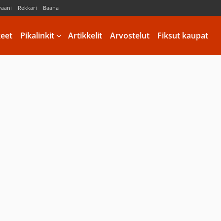
vaani
Rekkari
Baana
keet
Pikalinkit
Artikkelit
Arvostelut
Fiksut kaupat