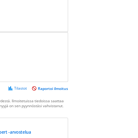
Tilastot
Raportoi ilmoitus
estä. Ilmoitetuissa tiedoissa saattaa
n myyjä on sen pyynnöstäsi vahvistanut.
ert -arvostelua