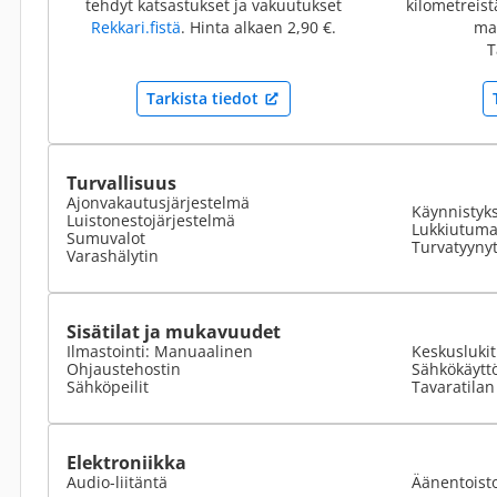
tehdyt katsastukset ja vakuutukset
kilometreis
Rekkari.fistä
. Hinta alkaen 2,90 €.
mai
T
Tarkista tiedot
Turvallisuus
Ajonvakautusjärjestelmä
Käynnistyk
Luistonestojärjestelmä
Lukkiutumat
Sumuvalot
Turvatyyny
Varashälytin
Sisätilat ja mukavuudet
Ilmastointi: Manuaalinen
Keskusluki
Ohjaustehostin
Sähkökäyttö
Sähköpeilit
Tavaratilan
Elektroniikka
Audio-liitäntä
Äänentoist