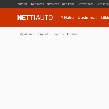
Autotalli
Nettimoto
Nettivene
Nettikone
Nettivaraosa
Nettikara
Haku
Uusimmat
Liik
Myydään
Peugeot
Expert
Ilmoitus