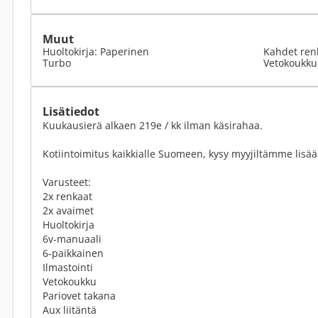
Muut
Huoltokirja: Paperinen
Kahdet ren
Turbo
Vetokoukku
Lisätiedot
Kuukausierä alkaen 219e / kk ilman käsirahaa.
Kotiintoimitus kaikkialle Suomeen, kysy myyjiltämme lisää
Varusteet:
2x renkaat
2x avaimet
Huoltokirja
6v-manuaali
6-paikkainen
Ilmastointi
Vetokoukku
Pariovet takana
Aux liitäntä