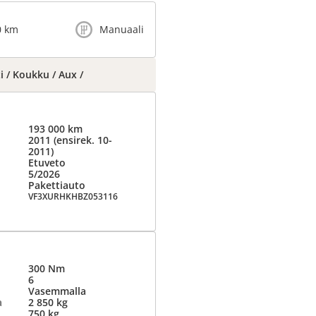
0 km
Manuaali
i / Koukku / Aux /
193 000 km
2011 (ensirek. 10-
2011)
Etuveto
5/2026
Pakettiauto
VF3XURHKHBZ053116
300 Nm
6
Vasemmalla
a
2 850 kg
750 kg