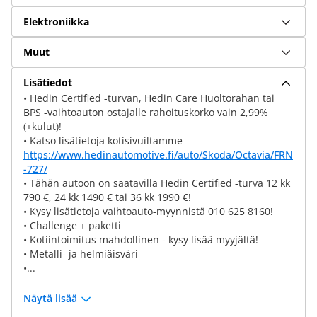
Elektroniikka
Muut
Lisätiedot
• Hedin Certified -turvan, Hedin Care Huoltorahan tai
BPS -vaihtoauton ostajalle rahoituskorko vain 2,99%
(+kulut)!
• Katso lisätietoja kotisivuiltamme
https://www.hedinautomotive.fi/auto/Skoda/Octavia/FRN
-727/
• Tähän autoon on saatavilla Hedin Certified -turva 12 kk
790 €, 24 kk 1490 € tai 36 kk 1990 €!
• Kysy lisätietoja vaihtoauto-myynnistä 010 625 8160!
• Challenge + paketti
• Kotiintoimitus mahdollinen - kysy lisää myyjältä!
• Metalli- ja helmiäisväri
•...
Näytä lisää