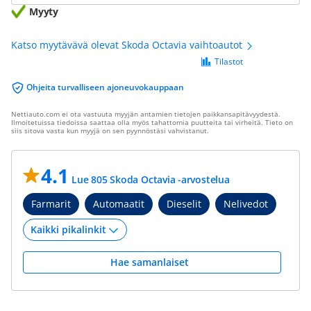
Myyty
Katso myytävävä olevat Skoda Octavia vaihtoautot
Tilastot
Ohjeita turvalliseen ajoneuvokauppaan
Nettiauto.com ei ota vastuuta myyjän antamien tietojen paikkansapitävyydestä.
Ilmoitetuissa tiedoissa saattaa olla myös tahattomia puutteita tai virheitä. Tieto on
siis sitova vasta kun myyjä on sen pyynnöstäsi vahvistanut.
4.1
Lue 805 Skoda Octavia -arvostelua
Farmarit
Automaatit
Dieselit
Nelivedot
Hae samanlaiset