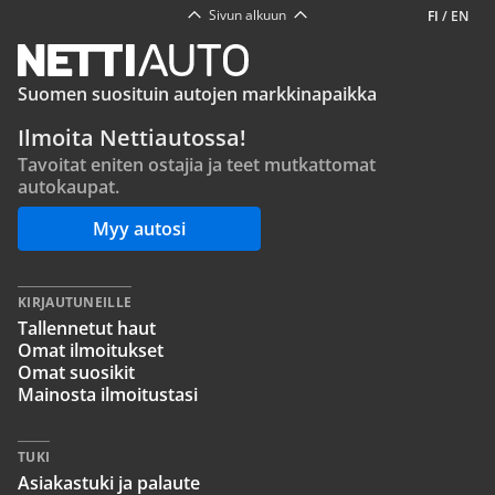
Sivun alkuun
FI
/
EN
Suomen suosituin autojen markkinapaikka
Ilmoita Nettiautossa!
Tavoitat eniten ostajia ja teet mutkattomat
autokaupat.
Myy autosi
KIRJAUTUNEILLE
Tallennetut haut
Omat ilmoitukset
Omat suosikit
Mainosta ilmoitustasi
TUKI
Asiakastuki ja palaute