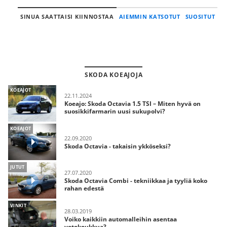
SINUA SAATTAISI KIINNOSTAA
AIEMMIN KATSOTUT
SUOSITUT
SKODA KOEAJOJA
KOEAJOT
22.11.2024
Koeajo: Skoda Octavia 1.5 TSI – Miten hyvä on
suosikkifarmarin uusi sukupolvi?
KOEAJOT
22.09.2020
Skoda Octavia - takaisin ykköseksi?
JUTUT
27.07.2020
Skoda Octavia Combi - tekniikkaa ja tyyliä koko
rahan edestä
VINKIT
28.03.2019
Voiko kaikkiin automalleihin asentaa
vetokoukkua?