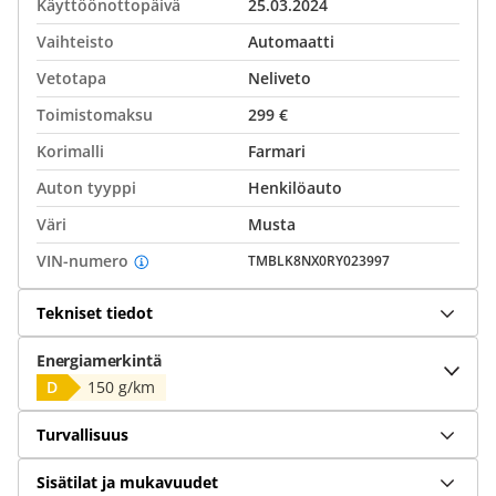
Käyttöönottopäivä
25.03.2024
Vaihteisto
Automaatti
Vetotapa
Neliveto
Toimistomaksu
299 €
Korimalli
Farmari
Auton tyyppi
Henkilöauto
Väri
Musta
VIN-numero
TMBLK8NX0RY023997
Tekniset tiedot
Energiamerkintä
D
150 g/km
Turvallisuus
Sisätilat ja mukavuudet