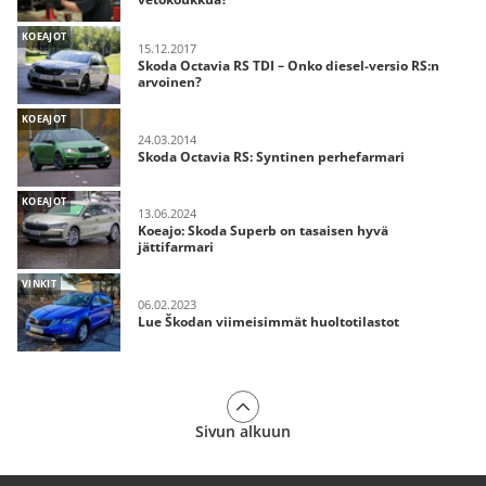
KOEAJOT
15.12.2017
Skoda Octavia RS TDI – Onko diesel-versio RS:n
arvoinen?
KOEAJOT
24.03.2014
Skoda Octavia RS: Syntinen perhefarmari
KOEAJOT
13.06.2024
Koeajo: Skoda Superb on tasaisen hyvä
jättifarmari
VINKIT
06.02.2023
Lue Škodan viimeisimmät huoltotilastot
Sivun alkuun