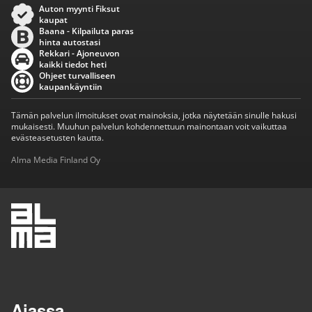
Auton myynti Fiksut
kaupat
Baana - Kilpailuta paras
hinta autostasi
Rekkari - Ajoneuvon
kaikki tiedot heti
Ohjeet turvalliseen
kaupankäyntiin
Tämän palvelun ilmoitukset ovat mainoksia, jotka näytetään sinulle hakusi
mukaisesti. Muuhun palvelun kohdennettuun mainontaan voit vaikuttaa
evästeasetusten kautta.
Alma Media Finland Oy