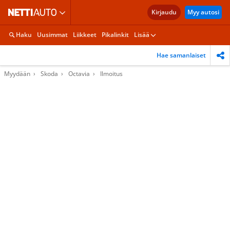
Kirjaudu
Myy autosi
Haku
Uusimmat
Liikkeet
Pikalinkit
Lisää
Hae samanlaiset
Myydään
Skoda
Octavia
Ilmoitus