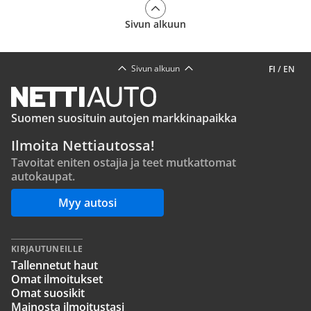
Sivun alkuun
Sivun alkuun
FI
/
EN
Suomen suosituin autojen markkinapaikka
Ilmoita Nettiautossa!
Tavoitat eniten ostajia ja teet mutkattomat
autokaupat.
Myy autosi
KIRJAUTUNEILLE
Tallennetut haut
Omat ilmoitukset
Omat suosikit
Mainosta ilmoitustasi