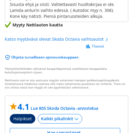
Sisusta ehjä ja siisti. Valitettavasti huoltokirjaa ei ole.
Lamda-anturin vaihto edessä. ( Autodoc myy n. 30€).
Kone käy nätisti. Pieniä pintaruosteiden alkuja.
Myyty Nettiauton kautta
Katso myytävävä olevat Skoda Octavia vaihtoautot
Tilastot
Ohjeita turvalliseen ajoneuvokauppaan
Yksityishenkilöiden välisessä kaupankäynnissä sovelletaan kauppalakia
kuluttajansuojalain sijaan.
Nettiauto.com ei ota vastuuta myyjän antamien tietojen paikkansapitävyydestä.
Ilmoitetuissa tiedoissa saattaa olla myös tahattomia puutteita tai virheitä. Tieto on
siis sitova vasta kun myyjä on sen pyynnöstäsi vahvistanut.
4.1
Lue 805 Skoda Octavia -arvostelua
Halpikset
Hae samanlaiset