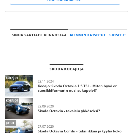
SINUA SAATTAISI KIINNOSTAA
AIEMMIN KATSOTUT
SUOSITUT
SKODA KOEAJOJA
KOEAJOT
22.11.2024
Koeajo: Skoda Octavia 1.5 TSI – Miten hyvä on
suosikkifarmarin uusi sukupolvi?
KOEAJOT
22.09.2020
Skoda Octavia - takaisin ykköseksi?
JUTUT
27.07.2020
Skoda Octavia Combi - tekniikkaa ja tyyliä koko