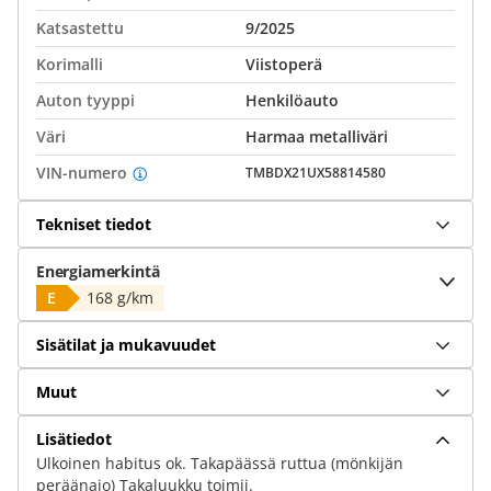
Katsastettu
9/2025
Korimalli
Viistoperä
Auton tyyppi
Henkilöauto
Väri
Harmaa metalliväri
VIN-numero
TMBDX21UX58814580
Tekniset tiedot
Energiamerkintä
E
168 g/km
Sisätilat ja mukavuudet
Muut
Lisätiedot
Ulkoinen habitus ok. Takapäässä ruttua (mönkijän
peräänajo) Takaluukku toimii.