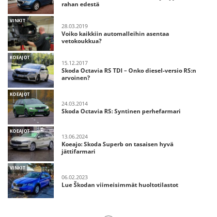
rahan edestä
VINKIT
28.03.2019
Voiko kaikkiin automalleihin asentaa
vetokoukkua?
KOEAJOT
15.12.2017
Skoda Octavia RS TDI – Onko diesel-versio RS:n
arvoinen?
KOEAJOT
24.03.2014
Skoda Octavia RS: Syntinen perhefarmari
KOEAJOT
13.06.2024
Koeajo: Skoda Superb on tasaisen hyvä
jättifarmari
VINKIT
06.02.2023
Lue Škodan viimeisimmät huoltotilastot