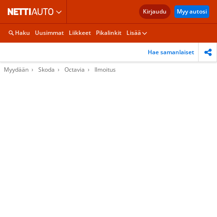
Kirjaudu
Myy autosi
Haku
Uusimmat
Liikkeet
Pikalinkit
Lisää
Hae samanlaiset
Myydään
Skoda
Octavia
Ilmoitus