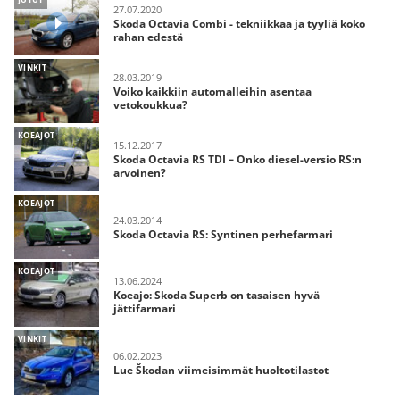
27.07.2020
Skoda Octavia Combi - tekniikkaa ja tyyliä koko
rahan edestä
VINKIT
28.03.2019
Voiko kaikkiin automalleihin asentaa
vetokoukkua?
KOEAJOT
15.12.2017
Skoda Octavia RS TDI – Onko diesel-versio RS:n
arvoinen?
KOEAJOT
24.03.2014
Skoda Octavia RS: Syntinen perhefarmari
KOEAJOT
13.06.2024
Koeajo: Skoda Superb on tasaisen hyvä
jättifarmari
VINKIT
06.02.2023
Lue Škodan viimeisimmät huoltotilastot