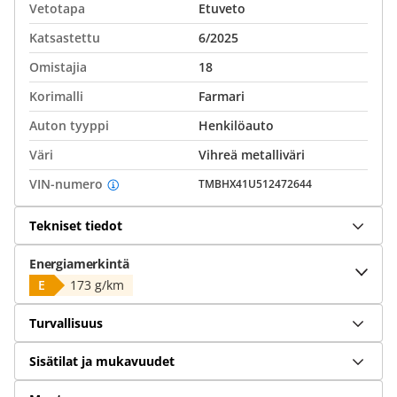
Vetotapa
Etuveto
Katsastettu
6/2025
Omistajia
18
Korimalli
Farmari
Auton tyyppi
Henkilöauto
Väri
Vihreä metalliväri
VIN-numero
TMBHX41U512472644
Tekniset tiedot
Energiamerkintä
E
173 g/km
Turvallisuus
Sisätilat ja mukavuudet