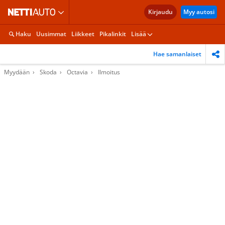
Kirjaudu
Myy autosi
Haku
Uusimmat
Liikkeet
Pikalinkit
Lisää
Hae samanlaiset
Myydään
Skoda
Octavia
Ilmoitus