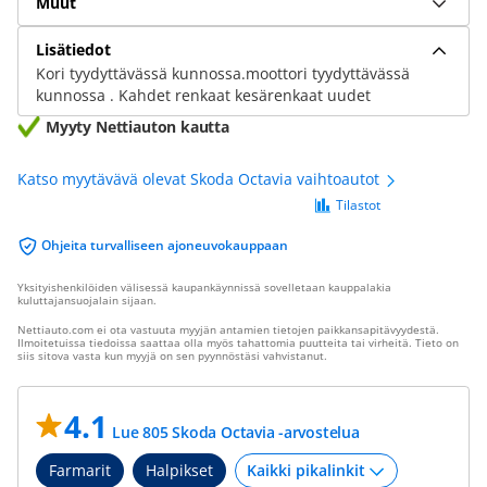
Muut
Lisätiedot
Kori tyydyttävässä kunnossa.moottori tyydyttävässä
kunnossa . Kahdet renkaat kesärenkaat uudet
Myyty Nettiauton kautta
Katso myytävävä olevat Skoda Octavia vaihtoautot
Tilastot
Ohjeita turvalliseen ajoneuvokauppaan
Yksityishenkilöiden välisessä kaupankäynnissä sovelletaan kauppalakia
kuluttajansuojalain sijaan.
Nettiauto.com ei ota vastuuta myyjän antamien tietojen paikkansapitävyydestä.
Ilmoitetuissa tiedoissa saattaa olla myös tahattomia puutteita tai virheitä. Tieto on
siis sitova vasta kun myyjä on sen pyynnöstäsi vahvistanut.
4.1
Lue 805 Skoda Octavia -arvostelua
Farmarit
Halpikset