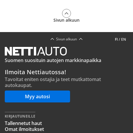
Sivun alkuun
Sivun alkuun
FI
/
EN
Suomen suosituin autojen markkinapaikka
Ilmoita Nettiautossa!
Tavoitat eniten ostajia ja teet mutkattomat
autokaupat.
Myy autosi
KIRJAUTUNEILLE
Tallennetut haut
Omat ilmoitukset