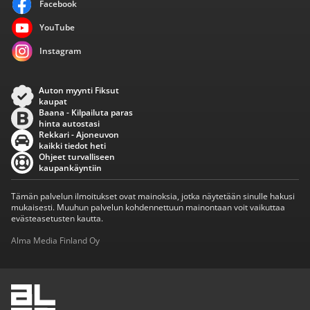
Facebook
YouTube
Instagram
Auton myynti Fiksut
kaupat
Baana - Kilpailuta paras
hinta autostasi
Rekkari - Ajoneuvon
kaikki tiedot heti
Ohjeet turvalliseen
kaupankäyntiin
Tämän palvelun ilmoitukset ovat mainoksia, jotka näytetään sinulle hakusi
mukaisesti. Muuhun palvelun kohdennettuun mainontaan voit vaikuttaa
evästeasetusten kautta.
Alma Media Finland Oy