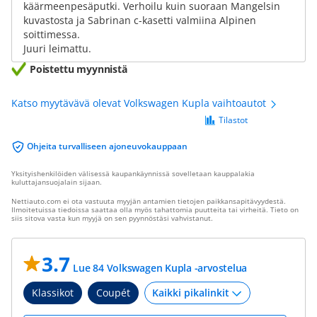
käärmeenpesäputki. Verhoilu kuin suoraan Mangelsin
kuvastosta ja Sabrinan c-kasetti valmiina Alpinen
soittimessa.
Juuri leimattu.
Poistettu myynnistä
Katso myytävävä olevat Volkswagen Kupla vaihtoautot
Tilastot
Ohjeita turvalliseen ajoneuvokauppaan
Yksityishenkilöiden välisessä kaupankäynnissä sovelletaan kauppalakia
kuluttajansuojalain sijaan.
Nettiauto.com ei ota vastuuta myyjän antamien tietojen paikkansapitävyydestä.
Ilmoitetuissa tiedoissa saattaa olla myös tahattomia puutteita tai virheitä. Tieto on
siis sitova vasta kun myyjä on sen pyynnöstäsi vahvistanut.
3.7
Lue 84 Volkswagen Kupla -arvostelua
Klassikot
Coupét