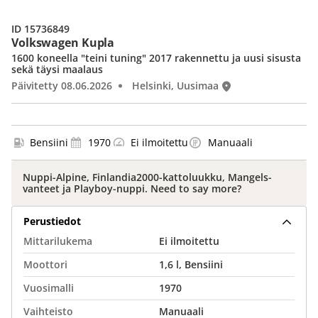
ID 15736849
Volkswagen Kupla
1600 koneella "teini tuning" 2017 rakennettu ja uusi sisusta
sekä täysi maalaus
Päivitetty 08.06.2026
Helsinki, Uusimaa
Bensiini
1970
Ei ilmoitettu
Manuaali
Nuppi-Alpine, Finlandia2000-kattoluukku, Mangels-
vanteet ja Playboy-nuppi. Need to say more?
Perustiedot
Mittarilukema
Ei ilmoitettu
Moottori
1,6 l, Bensiini
Vuosimalli
1970
Vaihteisto
Manuaali