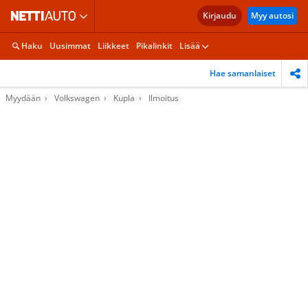
Kirjaudu
Myy autosi
Haku
Uusimmat
Liikkeet
Pikalinkit
Lisää
Hae samanlaiset
Myydään
Volkswagen
Kupla
Ilmoitus