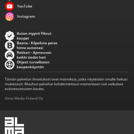
YouTube
Instagram
Auton myynti Fiksut
kaupat
Baana - Kilpailuta paras
hinta autostasi
Rekkari - Ajoneuvon
kaikki tiedot heti
Ohjeet turvalliseen
kaupankäyntiin
Tämän palvelun ilmoitukset ovat mainoksia, jotka näytetään sinulle hakusi
mukaisesti. Muuhun palvelun kohdennettuun mainontaan voit vaikuttaa
evästeasetusten kautta.
Alma Media Finland Oy