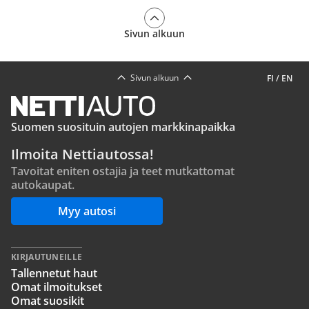
Sivun alkuun
Sivun alkuun
FI
/
EN
Suomen suosituin autojen markkinapaikka
Ilmoita Nettiautossa!
Tavoitat eniten ostajia ja teet mutkattomat
autokaupat.
Myy autosi
KIRJAUTUNEILLE
Tallennetut haut
Omat ilmoitukset
Omat suosikit