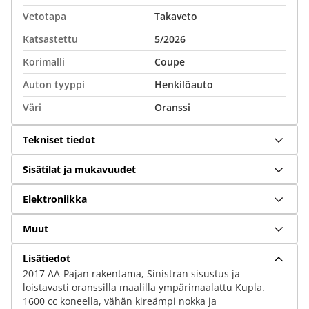
Vetotapa
Takaveto
Katsastettu
5/2026
Korimalli
Coupe
Auton tyyppi
Henkilöauto
Väri
Oranssi
Tekniset tiedot
Sisätilat ja mukavuudet
Elektroniikka
Muut
Lisätiedot
2017 AA-Pajan rakentama, Sinistran sisustus ja
loistavasti oranssilla maalilla ympärimaalattu Kupla.
1600 cc koneella, vähän kireämpi nokka ja