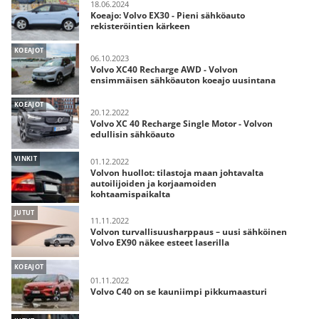
18.06.2024
Koeajo: Volvo EX30 - Pieni sähköauto
rekisteröintien kärkeen
KOEAJOT
06.10.2023
Volvo XC40 Recharge AWD - Volvon
ensimmäisen sähköauton koeajo uusintana
KOEAJOT
20.12.2022
Volvo XC 40 Recharge Single Motor - Volvon
edullisin sähköauto
VINKIT
01.12.2022
Volvon huollot: tilastoja maan johtavalta
autoilijoiden ja korjaamoiden
kohtaamispaikalta
JUTUT
11.11.2022
Volvon turvallisuusharppaus – uusi sähköinen
Volvo EX90 näkee esteet laserilla
KOEAJOT
01.11.2022
Volvo C40 on se kauniimpi pikkumaasturi