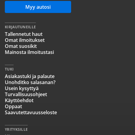
Myy autosi
KIRJAUTUNEILLE
Tallennetut haut
Omat ilmoitukset
Omat suosikit
Mainosta ilmoitustasi
TUKI
Asiakastuki ja palaute
Unohditko salasanan?
Usein kysyttyä
Turvallisuusohjeet
Käyttöehdot
Oppaat
Saavutettavuusseloste
YRITYKSILLE