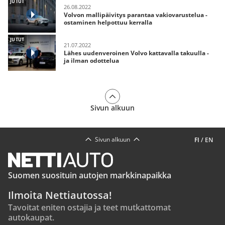
JUTUT
26.08.2022
Volvon mallipäivitys parantaa vakiovarustelua -
ostaminen helpottuu kerralla
JUTUT
21.07.2022
Lähes uudenveroinen Volvo kattavalla takuulla -
ja ilman odottelua
Sivun alkuun
Sivun alkuun
FI
/
EN
Suomen suosituin autojen markkinapaikka
Ilmoita Nettiautossa!
Tavoitat eniten ostajia ja teet mutkattomat
autokaupat.