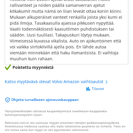
rallivanteet ja niiden päällä samanverran ajetut
kitkakumit mutta nämä on liian leveät ottaa koriin kiinni.
Mukaan alkuperäiset vanteet renkailla joista yksi kumi ei
pidä ilmoja. Tasakaasulla ajaessa pikkusen nypyttää.
Vaatii todennäköisesti kaasuttimen puhdistuksen tai
säädön. Uusi tuulilasi. Takapuskuri löytyy mukaan.
Viimeisessä kuvassa vikalista. Auto on ajokuntoinen että
voi vaikka siirtokilvillä ajella pois. En lähde autoa
viemään minnekään että haku Ilomantsista. Ei vaihtoja
muuhun kuin rahaan.
Poistettu myynnistä
Katso myytävävä olevat Volvo Amazon vaihtoautot
Tilastot
Ohjeita turvalliseen ajoneuvokauppaan
Yksityishenkilöiden välisessä kaupankäynnissä sovelletaan kauppalakia
kuluttajansuojalain sijaan.
Nettiauto.com ei ota vastuuta myyjän antamien tietojen paikkansapitävyydestä.
Ilmoitetuissa tiedoissa saattaa olla myös tahattomia puutteita tai virheitä. Tieto on
siis sitova vasta kun myyjä on sen pyynnöstäsi vahvistanut.