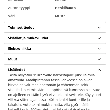
Auton tyyppi
Henkilöauto
Väri
Musta
Tekniset tiedot
Sisätilat ja mukavuudet
Elektroniikka
Muut
Lisätiedot
Tästä myyntiin seuraavalle harrastajalle pikkulaitolla
amazonia. Maalipintahan tässä vehkeessä on aivan
hirveä on valumaa enemmän ja vähemmän sekä
sisätilatkin ei missään hääppöisessä kunnossa ole. Auto
on ajolleen erittäin hyvä ei vetele tai ravistele. Käyty pari
viikkoa sitten ajamassa 140km lenkki konttorille ja
takaisin. Auto toimi mukisematta. Alla pyörii tällä
hetkellä noin 200km ajetut aidot saksalaiset motec