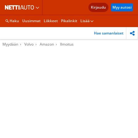
Kirjaudu
Myy autosi
Haku
Uusimmat
Liikkeet
Pikalinkit
Lisää
Hae samanlaiset
Myydään
Volvo
Amazon
Ilmoitus