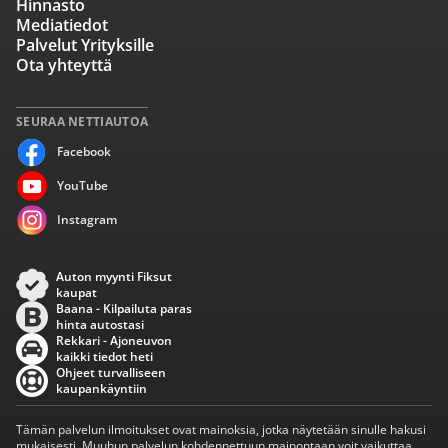
Hinnasto
Mediatiedot
Palvelut Yrityksille
Ota yhteyttä
SEURAA NETTIAUTOA
Facebook
YouTube
Instagram
Auton myynti Fiksut
kaupat
Baana - Kilpailuta paras
hinta autostasi
Rekkari - Ajoneuvon
kaikki tiedot heti
Ohjeet turvalliseen
kaupankäyntiin
Tämän palvelun ilmoitukset ovat mainoksia, jotka näytetään sinulle hakusi
mukaisesti. Muuhun palvelun kohdennettuun mainontaan voit vaikuttaa