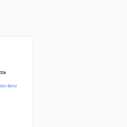
tta
edes-Benz