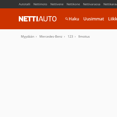
Autotalli
Nettimoto
Nettivene
Nettikone
Nettivaraosa
Nettikara
Haku
Uusimmat
Liik
Myydään
Mercedes-Benz
123
Ilmoitus