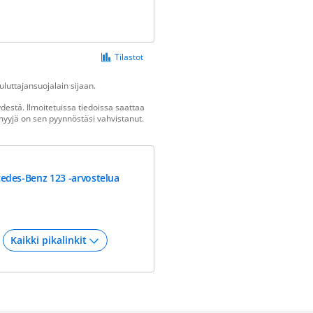
Tilastot
luttajansuojalain sijaan.
estä. Ilmoitetuissa tiedoissa saattaa
n myyjä on sen pyynnöstäsi vahvistanut.
edes-Benz 123 -arvostelua