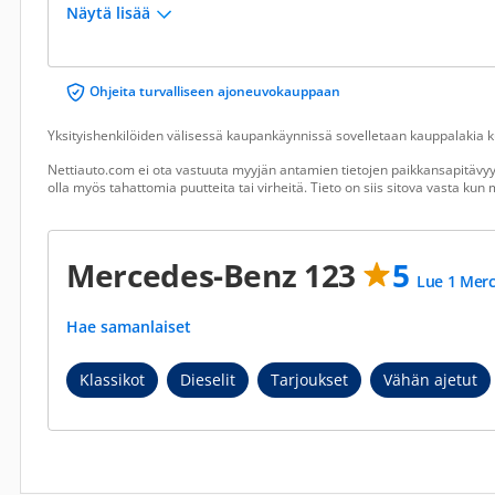
Näytä lisää
Ohjeita turvalliseen ajoneuvokauppaan
Yksityishenkilöiden välisessä kaupankäynnissä sovelletaan kauppalakia ku
Nettiauto.com ei ota vastuuta myyjän antamien tietojen paikkansapitävyyd
olla myös tahattomia puutteita tai virheitä. Tieto on siis sitova vasta ku
Mercedes-Benz 123
5
Lue 1 Merc
Hae samanlaiset
Klassikot
Dieselit
Tarjoukset
Vähän ajetut