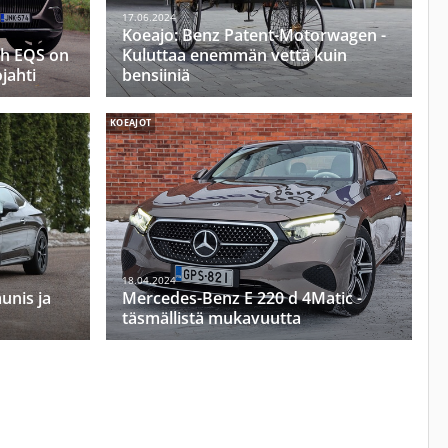
17.06.2024
Koeajo: Benz Patent-Motorwagen -
h EQS on
Kuluttaa enemmän vettä kuin
ojahti
bensiiniä
KOEAJOT
18.04.2024
unis ja
Mercedes-Benz E 220 d 4Matic -
täsmällistä mukavuutta