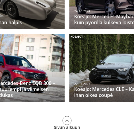
24.10.2024
Koeajo: Mercedes-Maybac
nan halpis
kuin pyörillä kulkeva loist
KOEAJOT
Mercedes-Benz EQB 300 –
22.04.2024
uurempi ja viimeisen
Koeajo: Mercedes CLE – Ka
adukas
ihan oikea coupé
Sivun alkuun