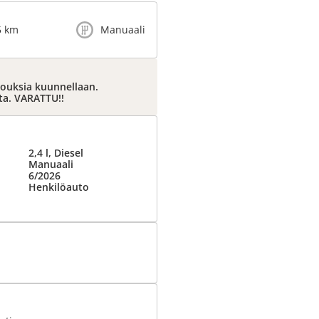
5 km
Manuaali
jouksia kuunnellaan.
tta. VARATTU!!
2,4 l, Diesel
Manuaali
6/2026
Henkilöauto