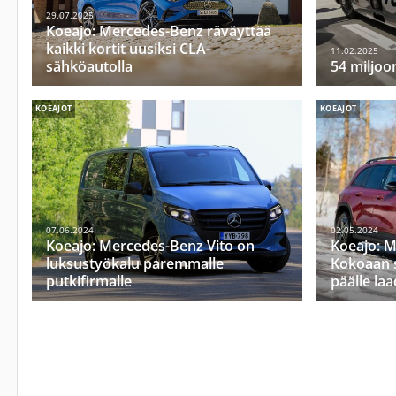
29.07.2025
Koeajo: Mercedes-Benz räväyttää
kaikki kortit uusiksi CLA-
11.02.2025
sähköautolla
54 miljoo
KOEAJOT
KOEAJOT
07.06.2024
02.05.2024
Koeajo: Mercedes-Benz Vito on
Koeajo: 
luksustyökalu paremmalle
Kokoaan s
putkifirmalle
päälle la