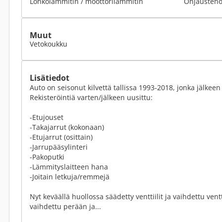
Lohkolämmitin / moottorilämmitin
Ohjausteho
Muut
Vetokoukku
Lisätiedot
Auto on seisonut kilvettä tallissa 1993-2018, jonka jälkeen
Rekisteröintiä varten/jälkeen uusittu:
-Etujouset
-Takajarrut (kokonaan)
-Etujarrut (osittain)
-Jarrupääsylinteri
-Pakoputki
-Lämmityslaitteen hana
-Joitain letkuja/remmejä
Nyt keväällä huollossa säädetty venttiilit ja vaihdettu ventt
vaihdettu perään ja...