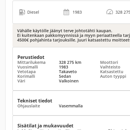
Diesel
1983
328 27
Vähälle käytölle jäänyt terve johtotähti kaupan.
Ei kuitenkaan pakkomyynnissä ja myyn periaatteella tar
4500€ pohjahinta tarjouksille. Juuri katsastettu moittee
Perustiedot
Mittarilukema
328 275 km
Moottori
Vuosimalli
1983
Vaihteisto
Vetotapa
Takaveto
Katsastettu
Korimalli
Sedan
Auton tyyppi
Väri
Valkoinen
Tekniset tiedot
Ohjauslaite
Vasemmalla
Sisätilat ja mukavuudet