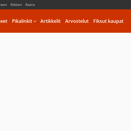
vaani
Rekkari
Baana
keet
Pikalinkit
Artikkelit
Arvostelut
Fiksut kaupat