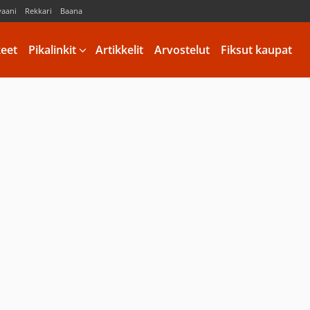
vaani
Rekkari
Baana
keet
Pikalinkit
Artikkelit
Arvostelut
Fiksut kaupat