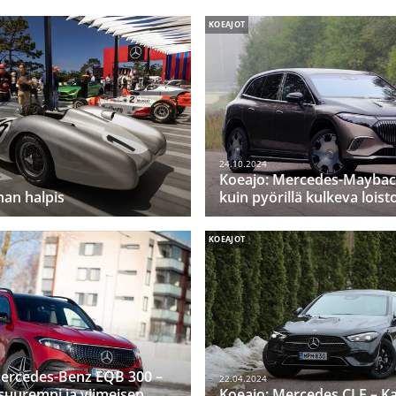
KOEAJOT
24.10.2024
Koeajo: Mercedes-Maybac
nan halpis
kuin pyörillä kulkeva loist
KOEAJOT
Mercedes-Benz EQB 300 –
22.04.2024
uurempi ja viimeisen
Koeajo: Mercedes CLE – Ka