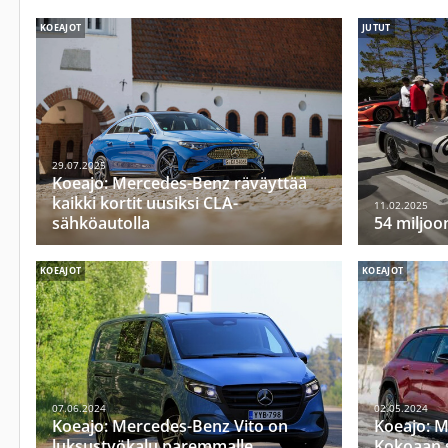
KOEAJOT
JUTUT
29.07.2025
Koeajo: Mercedes-Benz räväyttää
kaikki kortit uusiksi CLA-
11.02.2025
sähköautolla
54 miljoo
KOEAJOT
KOEAJOT
07.06.2024
02.05.2024
Koeajo: Mercedes-Benz Vito on
Koeajo: 
luksustyökalu paremmalle
Kokoaan s