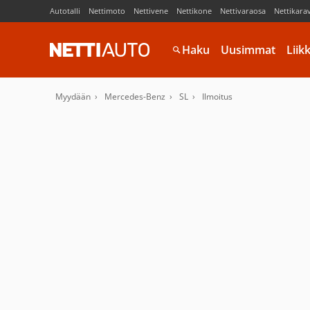
Autotalli
Nettimoto
Nettivene
Nettikone
Nettivaraosa
Nettikara
Haku
Uusimmat
Liik
Myydään
Mercedes-Benz
SL
Ilmoitus