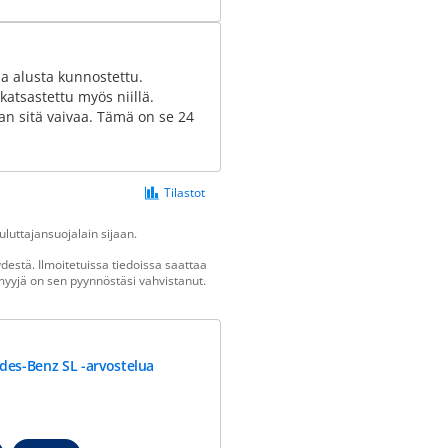
ja alusta kunnostettu.
atsastettu myös niillä.
man sitä vaivaa. Tämä on se 24
Tilastot
luttajansuojalain sijaan.
estä. Ilmoitetuissa tiedoissa saattaa
n myyjä on sen pyynnöstäsi vahvistanut.
des-Benz SL -arvostelua