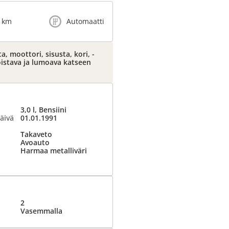
 km
Automaatti
, moottori, sisusta, kori, -
oistava ja lumoava katseen
3,0 l, Bensiini
äivä
01.01.1991
Takaveto
Avoauto
Harmaa metalliväri
2
Vasemmalla