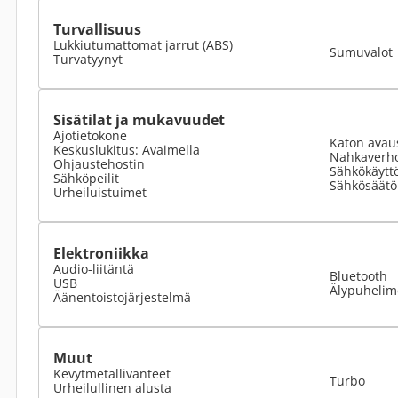
Turvallisuus
Lukkiutumattomat jarrut (ABS)
Sumuvalot
Turvatyynyt
Sisätilat ja mukavuudet
Ajotietokone
Katon avau
Keskuslukitus: Avaimella
Nahkaverho
Ohjaustehostin
Sähkökäyttö
Sähköpeilit
Sähkösäätöi
Urheiluistuimet
Elektroniikka
Audio-liitäntä
Bluetooth
USB
Älypuhelime
Äänentoistojärjestelmä
Muut
Kevytmetallivanteet
Turbo
Urheilullinen alusta