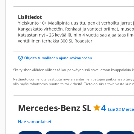
Lisätiedot
Yleiskunto 10+ Maalipinta uusittu, penkit verhoiltu jarrut 
Kangaskatto virheetön. Renkaat ja vanteet priimat, museok
Katsastan nyt - 26 keväällä, niin 4 vuotta saa ajaa taas il
venttiilinen terhakka 300 SL Roadster.
Ohjeita turvalliseen ajoneuvokauppaan
Yksityishenkilöiden välisessä kaupankäynnissä sovelletaan kauppalakia ku
Nettiauto.com ei ota vastuuta myyjän antamien tietojen paikkansapitävyyd
olla myös tahattomia puutteita tai virheitä. Tieto on siis sitova vasta ku
Mercedes-Benz SL
4
Lue 22 Merce
Hae samanlaiset