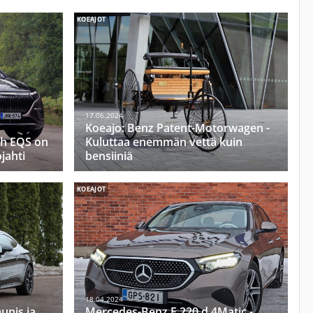
KOEAJOT
17.06.2024
Koeajo: Benz Patent-Motorwagen -
h EQS on
Kuluttaa enemmän vettä kuin
ojahti
bensiiniä
KOEAJOT
18.04.2024
unis ja
Mercedes-Benz E 220 d 4Matic -