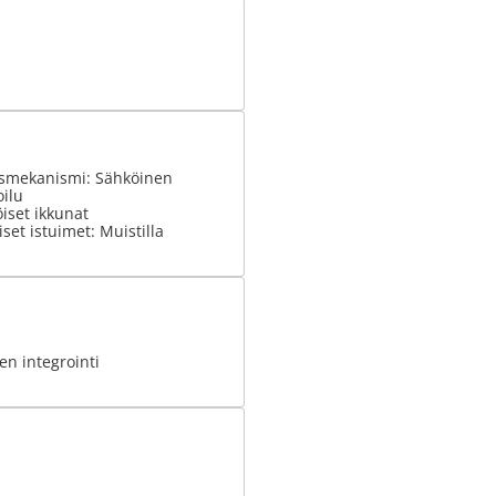
smekanismi: Sähköinen
ilu
iset ikkunat
set istuimet: Muistilla
n integrointi