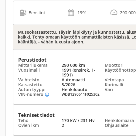
Bensiini
1991
290 000
Museokatsastettu. Täysin läpikäyty ja kunnostettu, alusta
kaikki. Tehty omaan käyttöön ammattilaisten käsissä. L
kääntäjä, - vähän luxusta ajoon.
Perustiedot
Mittarilukema
290 000 km
Moottori
Vuosimalli
1991 (ensirek. 1-
Käyttöönottop
1991)
Vaihteisto
Automaatti
Vetotapa
Katsastettu
5/2026
Korimalli
Auton tyyppi
Henkilöauto
Väri
VIN-numero
WDB1290611F025302
Tekniset tiedot
Teho
170 kW / 231 Hv
Henkilömäärä
Ovien lkm
2
Ohjauslaite