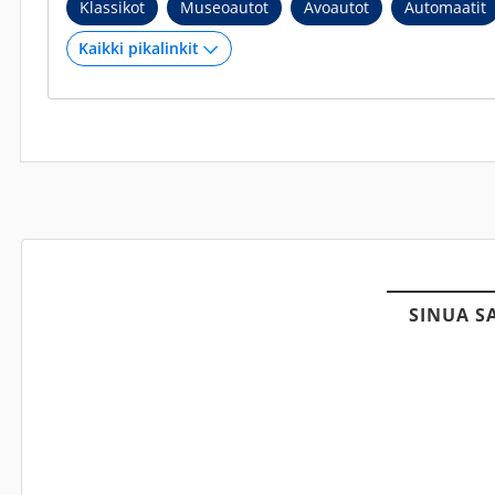
Klassikot
Museoautot
Avoautot
Automaatit
SINUA S