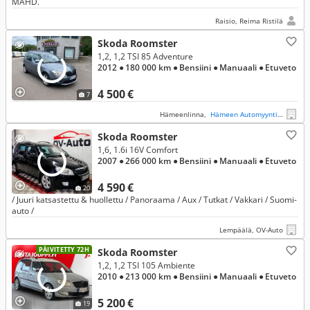
MAHD.
Raisio, Reima Ristilä
Skoda Roomster
1,2, 1,2 TSI 85 Adventure
2012
● 180 000 km
● Bensiini
● Manuaali
● Etuveto
4 500 €
7
Hämeenlinna,
Hämeen Automyynti Oy
Skoda Roomster
1,6, 1.6i 16V Comfort
2007
● 266 000 km
● Bensiini
● Manuaali
● Etuveto
4 590 €
20
/ Juuri katsastettu & huollettu / Panoraama / Aux / Tutkat / Vakkari / Suomi-
auto /
Lempäälä, OV-Auto
PÄIVITETTY 72H
Skoda Roomster
1,2, 1,2 TSI 105 Ambiente
2010
● 213 000 km
● Bensiini
● Manuaali
● Etuveto
5 200 €
19