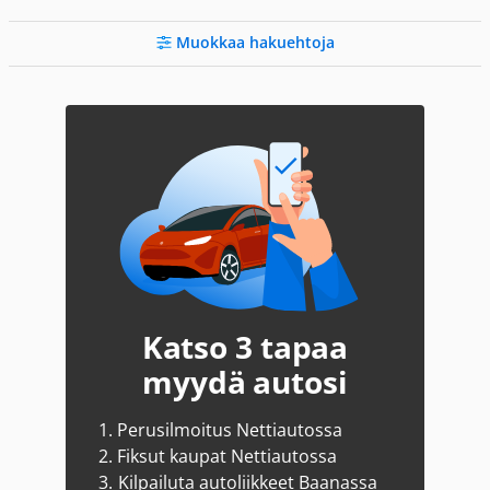
Muokkaa hakuehtoja
Katso 3 tapaa
myydä autosi
1.
Perusilmoitus Nettiautossa
2.
Fiksut kaupat Nettiautossa
3.
Kilpailuta autoliikkeet Baanassa