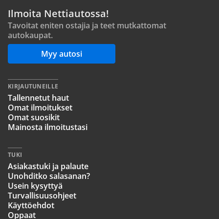
Ilmoita Nettiautossa!
Tavoitat eniten ostajia ja teet mutkattomat
autokaupat.
Myy autosi
KIRJAUTUNEILLE
Tallennetut haut
Omat ilmoitukset
Omat suosikit
Mainosta ilmoitustasi
TUKI
Asiakastuki ja palaute
Unohditko salasanan?
Usein kysyttyä
Turvallisuusohjeet
Käyttöehdot
Oppaat