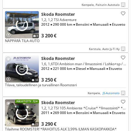
Kempele, Paiturin Autotalo
Skoda Roomster
1,2, 1,2 TSI Adventure
2012
● 290 000 km
● Bensiini
● Manuaali
● Etuveto
3 200 €
8
NÄPPÄRÄ TILA-AUTO
Karstula, Auto Jy-Ti Ky
Skoda Roomster
1,6, 1,6TDI Ambition man / Ilmastointi / Lohko+sp / Vetokoukku / Huoltokirja / 2 x renkaat / 03/26 kats /Vaihto ja rahoitus
2012
● 221 000 km
● Diesel
● Manuaali
● Etuveto
3 250 €
34
Tilava, taloudellinen ja turvallinen Roomsteri
Kempele,
JS-Automoto
PÄIVITETTY 72H
Skoda Roomster
1,2, 1,2 TSI 105 Ambiente *Cruise* *Ilmastointi* *Suomi-auto* *Lohkolämmitin* *Sähkölasit* *Koukku* *Tilava-monikäyttöauto*
2011
● 269 000 km
● Bensiini
● Manuaali
● Etuveto
3 290 €
23
Tilaihme ROOMSTER! *RAHOITUS ALK 3,99% ILMAN KASKOPAKKOA*