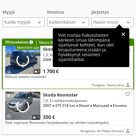
Myyjä
Ilmoitus
Järjestys
Kaikki myyjät
Voit nostaa hakutulosten
kärkeen sinua lähimpänä
Ohituskaista
Nosta ilmoituksesi tähän?
sijaitsevat kohteet, kun olet
PÄIVITETTY 24H
Skoda Roomster
kirjautuneena sisään ja
hyväksynyt selaimen
1,9, Katso! Hifit ja juuri leimattu
sijaintitiedot.
2009
● 389 600 km
● Diesel
● Manuaali
● Etuveto
1 700 €
9
Reilusti laiteltu roomster
Tampere, Teemu Nius
Skoda Roomster
1,9, Ei tieliikennekelpoinen
2007
● 375 518 km
● Diesel
● Manuaali
● Etuveto
350 €
19
Siitä sopivasti Roomsteri korjattavaksi tai elinten luovuttajaksi.
Kangasala, Ari-Pekka Elovaara