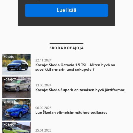
Lue lisää
SKODA KOEAJOJA
KOEAJOT
22.11.2024
Koeajo: Skoda Octavia 1.5 TSI – Miten hyvä on
suosikkifarmarin uusi sukupolvi?
KOEAJOT
13.06.2024
Koeajo: Skoda Superb on tasaisen hyvä jättifarmari
VINKIT
06.02.2023
Lue Škodan viimeisimmät huoltotilastot
KOEAJOT
25.01.2023