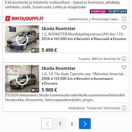
6 kk korotonta ja kulutonta maksuaikaa! - Upeassa kunnossa, jakoketju
vaihdettu. Isofix, Suomi-auto, Lohko ja sisäpistoke
KAMPANJA
TOIMITETAAN
Lappeenranta, J. Rinta-Jouppi Lappeenranta
Skoda Roomster
1,2, ROOMSTER Monikäyttöajoneuvo (AF) 4ov 1197cm3 Juuri katsastettu**
2014
● 163 000 km
● Bensiini
● Manuaali
● Etuveto
5 490 €
12
Tuusula, RAR Car Autoliike Oy
Skoda Roomster
1,6, 1.6 16v Style Tiptronic aut. *Rahoitus ilman käsirahaa alkaen 93e/kk*
2008
● 153 000 km
● Bensiini
● Automaatti
● Etuveto
5 900 €
20
05/2026 Katsastettu Skoda luotettavalla tekniikalla automattivaihteistolla!
Vetokoukku, Ilmastointi, Vakionopeudensäädin, ymym.
Valkeakoski, Tampereen Vaihtoautot
1
2