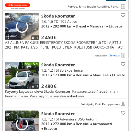
Porvoo, Rinta-Joupin Autoliike, Porvoo
Skoda Roomster
1,6, 1,6 TDI 105 Active
2012
● 292 000 km
● Diesel
● Manuaali
● Etuveto
2 450 €
16
ASIALLINEN PAKUKSI REKISTERÖITY SKODA ROOMSTER 1.6 TDI! AJETTU
292 TKM. KATS.1/26. PIENET KULUT, PIENI KULUTUS!! KAUKO-OHJATTAVA
WEBASTO!!
Joutseno,
Ar-Auto
UUSI 72H
Skoda Roomster
1,2, 1,2 TSI 85 Experience
2013
● 173 000 km
● Bensiini
● Manuaali
● Etuveto
2 490 €
14
Käytetty käytössä oleva Skoda Roomster. Katsastettu 20.4.2026 ilman
huomautuksia. Vain myynti, ei vaihtoa mihinkään.
Seinäjoki, Outi Kemppainen
Skoda Roomster
1,2, 1,2 TSI Adventure DSG Autom.
2012
● 272 000 km
● Bensiini
● Automaatti
● Etuveto