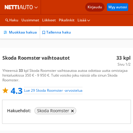
Kirjaudu
Myy autosi
Haku
Uusimmat
Liikkeet
Pikalinkit
Lisää
Muokkaa hakua
Tallenna haku
Skoda Roomster vaihtoautot
33
kpl
Sivu
1/2
Yhteensä
33
kpl Skoda Roomster vaihtoautoa autoa odottaa uutta omistajaa
hintaluokissa 350 € - 9 950 €. Tutki voisiko joku näistä olla sinun Skoda
Roomster.
4.3
Lue 29 Skoda Roomster -arvostelua
Hakuehdot:
Skoda Roomster