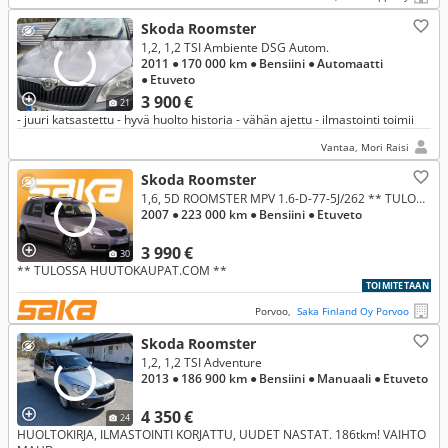
Skoda Roomster
1,2, 1,2 TSI Ambiente DSG Autom.
2011
● 170 000 km
● Bensiini
● Automaatti
● Etuveto
3 900 €
21
- juuri katsastettu - hyvä huolto historia - vähän ajettu - ilmastointi toimii
Vantaa, Mori Raisi
Skoda Roomster
1,6, 5D ROOMSTER MPV 1.6-D-77-5J/262 ** TULOSSA HUUTOKAUPAT.COM **
2007
● 223 000 km
● Bensiini
● Etuveto
3 990 €
30
** TULOSSA HUUTOKAUPAT.COM **
TOIMITETAAN
Porvoo,
Saka Finland Oy Porvoo
Skoda Roomster
1,2, 1,2 TSI Adventure
2013
● 186 900 km
● Bensiini
● Manuaali
● Etuveto
4 350 €
24
HUOLTOKIRJA, ILMASTOINTI KORJATTU, UUDET NASTAT. 186tkm! VAIHTO