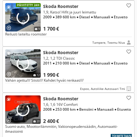
PÄIVITETTY 24H
Skoda Roomster
1,9, Katso! Hifit ja juuri leimattu
2009
● 389 600 km
● Diesel
● Manuaali
● Etuveto
1 700 €
9
Reilusti laiteltu roomster
Tampere, Teemu Nius
Skoda Roomster
1,2, 1,2 TDI Classic
2011
● 210 000 km
● Diesel
● Manuaali
● Etuveto
1 990 €
12
Vähän ajettu/// Siisti/// Kahdet hyvät renkaat///
Espoo, Autoliike Autosaari Tmi
Skoda Roomster
1,6, 1,6 16V Comfort
2008
● 253 000 km
● Bensiini
● Manuaali
● Etuveto
2 400 €
20
Suomi-auto, Moottorilämmitin, Vakionopeudensäädin, Automaatti-
ilmastointi
TOIMITETAAN