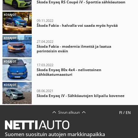
Skoda Enyaq RS Coupé iV - Sporttia sähköautoon
KOEAJOT
09.11.2022
Škoda Fabia - halvalla voi saada myös hyvää
KOEAJOT
27.04.2022
Skoda Fabia - modernia ilmettä ja laatua
perinteisin eväin
KOEAJOT
17.03.2022
Skoda Enyaq 80x 4x4 - nelivetoinen
sähkökatumaasturi
KOEAJOT
08.06.2021
Skoda Enyaq iV - Sähköautojen kilpailu kovenee
Sivun alkuun
FI
/
EN
Suomen suosituin autojen markkinapaikka