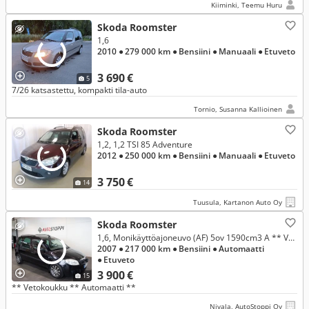
Kiiminki, Teemu Huru
Skoda Roomster
1,6
2010
● 279 000 km
● Bensiini
● Manuaali
● Etuveto
3 690 €
5
7/26 katsastettu, kompakti tila-auto
Tornio, Susanna Kallioinen
Skoda Roomster
1,2, 1,2 TSI 85 Adventure
2012
● 250 000 km
● Bensiini
● Manuaali
● Etuveto
3 750 €
14
Tuusula, Kartanon Auto Oy
Skoda Roomster
1,6, Monikäyttöajoneuvo (AF) 5ov 1590cm3 A ** Vetokoukku ** Automaatti **
2007
● 217 000 km
● Bensiini
● Automaatti
● Etuveto
3 900 €
15
** Vetokoukku ** Automaatti **
Nivala, AutoStoppi Oy