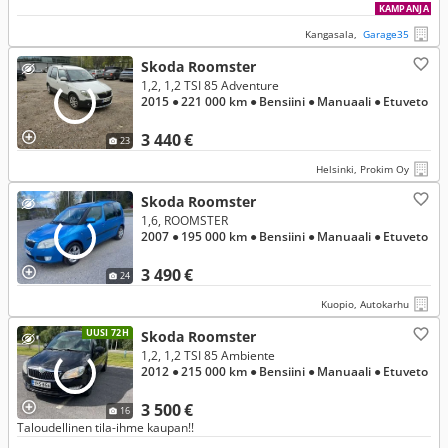
KAMPANJA
Kangasala,
Garage35
Skoda Roomster
1,2, 1,2 TSI 85 Adventure
2015
● 221 000 km
● Bensiini
● Manuaali
● Etuveto
3 440 €
23
Helsinki, Prokim Oy
Skoda Roomster
1,6, ROOMSTER
2007
● 195 000 km
● Bensiini
● Manuaali
● Etuveto
3 490 €
24
Kuopio, Autokarhu
UUSI 72H
Skoda Roomster
1,2, 1,2 TSI 85 Ambiente
2012
● 215 000 km
● Bensiini
● Manuaali
● Etuveto
3 500 €
16
Taloudellinen tila-ihme kaupan!!