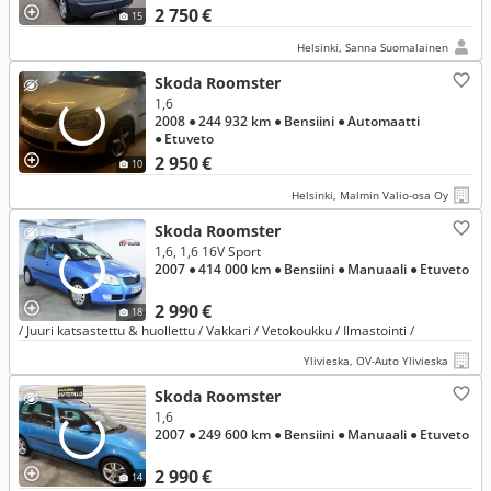
2 750 €
15
Helsinki, Sanna Suomalainen
Skoda Roomster
1,6
2008
● 244 932 km
● Bensiini
● Automaatti
● Etuveto
2 950 €
10
Helsinki, Malmin Valio-osa Oy
Skoda Roomster
1,6, 1,6 16V Sport
2007
● 414 000 km
● Bensiini
● Manuaali
● Etuveto
2 990 €
18
/ Juuri katsastettu & huollettu / Vakkari / Vetokoukku / Ilmastointi /
Ylivieska, OV-Auto Ylivieska
Skoda Roomster
1,6
2007
● 249 600 km
● Bensiini
● Manuaali
● Etuveto
2 990 €
14