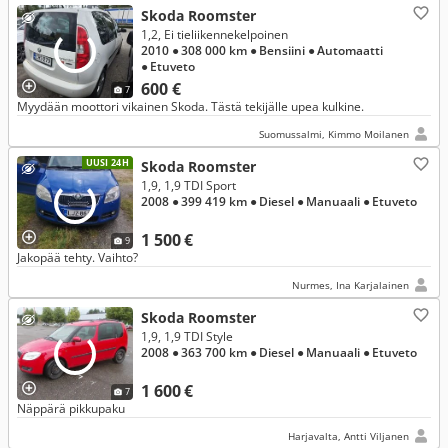
Skoda Roomster
1,2, Ei tieliikennekelpoinen
2010
● 308 000 km
● Bensiini
● Automaatti
● Etuveto
600 €
7
Myydään moottori vikainen Skoda. Tästä tekijälle upea kulkine.
Suomussalmi, Kimmo Moilanen
UUSI 24H
Skoda Roomster
1,9, 1,9 TDI Sport
2008
● 399 419 km
● Diesel
● Manuaali
● Etuveto
1 500 €
9
Jakopää tehty. Vaihto?
Nurmes, Ina Karjalainen
Skoda Roomster
1,9, 1,9 TDI Style
2008
● 363 700 km
● Diesel
● Manuaali
● Etuveto
1 600 €
7
Näppärä pikkupaku
Harjavalta, Antti Viljanen