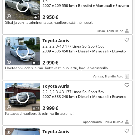
1,6
2007
● 209 550 km
● Bensiini
● Manuaali
● Etuveto
2 950 €
9
Siisti ja varmatoiminen auto, huollettu säännöllisesti.
Piikkiö, Tomi Heino
Toyota Auris
2,2, 2,2 D-4D 177 Linea Sol Sport 5ov
2009
● 306 450 km
● Diesel
● Manuaali
● Etuveto
2 990 €
13
Haetaan vuoden leima. Kattavasti huollettu, hyvillä varusteilla.
Vantaa, Blendin Auto
Toyota Auris
2,2, 2,2 D-4D 177 Linea Sol Sport 5ov
2007
● 333 240 km
● Diesel
● Manuaali
● Etuveto
2 999 €
23
Kattavasti huollettu & toimiva ilmastointi!
Lappeenranta, Pekka Rikkola
Toyota Auris