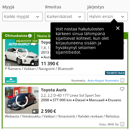
Myyjä
Ilmoitus
Järjestys
Kaikki myyjät
Voit nostaa hakutulosten
kärkeen sinua lähimpänä
Ohituskaista
Nosta ilmoituksesi tähän?
sijaitsevat kohteet, kun olet
PÄIVITETTY 72H
Toyota Auris
kirjautuneena sisään ja
hyväksynyt selaimen
1,8, 1.8 hybrid edition ** P-Kamera / Vakkari / Navigointi / Bluetooth **
sijaintitiedot.
2013
● 154 000 km
● Hybridi (bensiini/sähkö)
● Automaatti
● Etuveto
11 390 €
23
P-Kamera / Vakkari / Navigointi / Bluetooth
TOIMITETAAN
Nummela,
Auto-Huiput Nummela
Toyota Auris
2,2, 2,2 D-4D 177 Linea Sol Sport 5ov
2008
● 377 000 km
● Diesel
● Manuaali
● Etuveto
2 590 €
7
Webasto / Vetokoukku / Vakkari / Ilmastointi / Kahdet renkaat / Rahoitus
Oulu, MHX Oy