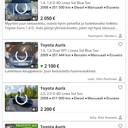
1,4, 1,4 D-4D Linea Sol Blue 5ov
2008
● 351 500 km
● Diesel
● Manuaali
● Etuveto
2 050 €
7
Myyntiin juuri katsastettu, vuosia hyvin palvellut ja luotettavaksi todettu
Toyota Auris 1.4 D. Auto jäänyt ylimääräiseksi, joten nyt hyvä tilaisuus
hankkia edullinen ja vähän kuluttava käyttöauto.
Nurmijärvi, Dansku L
Toyota Auris
1,6, 1,6 Dual VVT-i Linea Sol Blue 5ov
2009
● 357 444 km
● Bensiini
● Manuaali
● Etuveto
2 100 €
13
Luotettava kauppakassi. Juuri katsastettu huomautuksitta.
Lahti, Otto Penttinen
Toyota Auris
2,0, 2,0 D-4D Linea Sol 5ov
2008
● 411 000 km
● Diesel
● Manuaali
● Etuveto
2 200 €
9
Salla, Niko Niemelä
PÄIVITETTY 24H
Toyota Auris