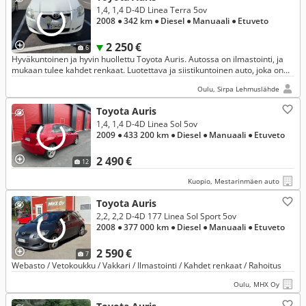
1,4, 1,4 D-4D Linea Terra 5ov
2008
● 342 km
● Diesel
● Manuaali
● Etuveto
2 250 €
6
Hyväkuntoinen ja hyvin huollettu Toyota Auris. Autossa on ilmastointi, ja
mukaan tulee kahdet renkaat. Luotettava ja siistikuntoinen auto, joka on
valmis ajoon.
Oulu, Sirpa Lehmuslähde
Toyota Auris
1,4, 1,4 D-4D Linea Sol 5ov
2009
● 433 200 km
● Diesel
● Manuaali
● Etuveto
2 490 €
12
Kuopio, Mestarinmäen auto
Toyota Auris
2,2, 2,2 D-4D 177 Linea Sol Sport 5ov
2008
● 377 000 km
● Diesel
● Manuaali
● Etuveto
2 590 €
7
Webasto / Vetokoukku / Vakkari / Ilmastointi / Kahdet renkaat / Rahoitus
Oulu, MHX Oy