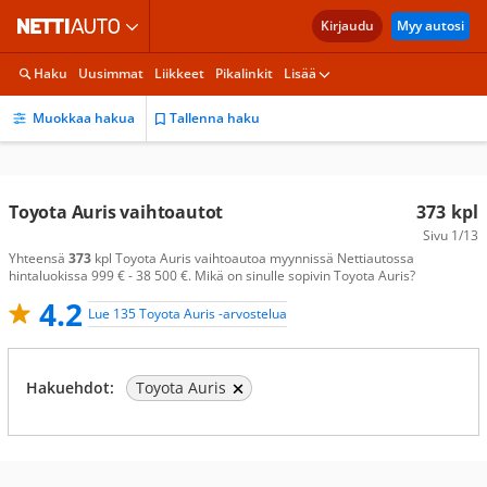
Kirjaudu
Myy autosi
Haku
Uusimmat
Liikkeet
Pikalinkit
Lisää
Muokkaa hakua
Tallenna haku
Toyota Auris vaihtoautot
373
kpl
Sivu
1/13
Yhteensä
373
kpl Toyota Auris vaihtoautoa myynnissä Nettiautossa
hintaluokissa 999 € - 38 500 €. Mikä on sinulle sopivin Toyota Auris?
4.2
Lue 135 Toyota Auris -arvostelua
Hakuehdot:
Toyota Auris