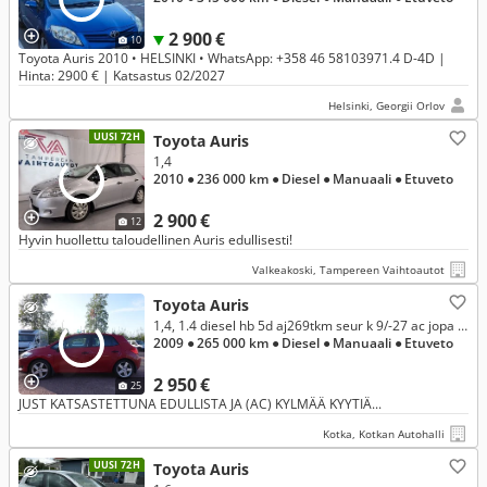
2 900 €
10
Toyota Auris 2010 • HELSINKI • WhatsApp: +358 46 58103971.4 D-4D |
Hinta: 2900 € | Katsastus 02/2027
Helsinki, Georgii Orlov
UUSI 72H
Toyota Auris
1,4
2010
● 236 000 km
● Diesel
● Manuaali
● Etuveto
2 900 €
12
Hyvin huollettu taloudellinen Auris edullisesti!
Valkeakoski, Tampereen Vaihtoautot
Toyota Auris
1,4, 1.4 diesel hb 5d aj269tkm seur k 9/-27 ac jopa ilman käsirahaa...
2009
● 265 000 km
● Diesel
● Manuaali
● Etuveto
2 950 €
25
JUST KATSASTETTUNA EDULLISTA JA (AC) KYLMÄÄ KYYTIÄ...
Kotka, Kotkan Autohalli
UUSI 72H
Toyota Auris