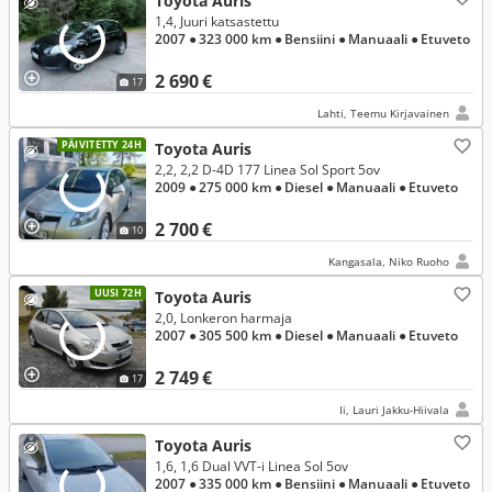
Toyota Auris
1,4, Juuri katsastettu
2007
● 323 000 km
● Bensiini
● Manuaali
● Etuveto
2 690 €
17
Lahti, Teemu Kirjavainen
PÄIVITETTY 24H
Toyota Auris
2,2, 2,2 D-4D 177 Linea Sol Sport 5ov
2009
● 275 000 km
● Diesel
● Manuaali
● Etuveto
2 700 €
10
Kangasala, Niko Ruoho
UUSI 72H
Toyota Auris
2,0, Lonkeron harmaja
2007
● 305 500 km
● Diesel
● Manuaali
● Etuveto
2 749 €
17
Ii, Lauri Jakku-Hiivala
Toyota Auris
1,6, 1,6 Dual VVT-i Linea Sol 5ov
2007
● 335 000 km
● Bensiini
● Manuaali
● Etuveto