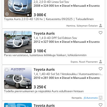
2,0, 2,0 D-4D Linea Sol 5ov
2008
● 324 000 km
● Diesel
● Manuaali
● Etuveto
3 000 €
4
Toyota Auris 2.0 D-4D 126 hv | Katsastettu 09/2025 | Taloudellinen
Hamina, Süleyman Özkalan
Toyota Auris
1,4, 1,4 D-4D DPF Sol Edition 5ov
2012
● 327 000 km
● Diesel
● Manuaali
● Etuveto
3 100 €
14
Paras varustetaso, luotettava ikiliikkuja Vakkari, lohkolämmitin
Espoo, Nuuti Paananen
Toyota Auris
1,4, 1,4D-4D Sol 5d / Vetokoukku / Automaattinen ilmastointi / Sumuvalot / Huoltokirja / Vaihto ja rahoitus
2010
● 281 000 km
● Diesel
● Manuaali
● Etuveto
3 250 €
27
Todella pieniruokainen ja näpsäkkä Auris edulliseen hintaan
Kempele,
JS-Automoto
Toyota Auris