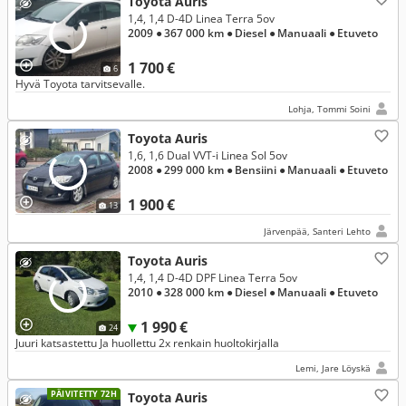
Toyota Auris
1,4, 1,4 D-4D Linea Terra 5ov
2009
● 367 000 km
● Diesel
● Manuaali
● Etuveto
1 700 €
6
Hyvä Toyota tarvitsevalle.
Lohja, Tommi Soini
Toyota Auris
1,6, 1,6 Dual VVT-i Linea Sol 5ov
2008
● 299 000 km
● Bensiini
● Manuaali
● Etuveto
1 900 €
13
Järvenpää, Santeri Lehto
Toyota Auris
1,4, 1,4 D-4D DPF Linea Terra 5ov
2010
● 328 000 km
● Diesel
● Manuaali
● Etuveto
1 990 €
24
Juuri katsastettu Ja huollettu 2x renkain huoltokirjalla
Lemi, Jare Löyskä
PÄIVITETTY 72H
Toyota Auris