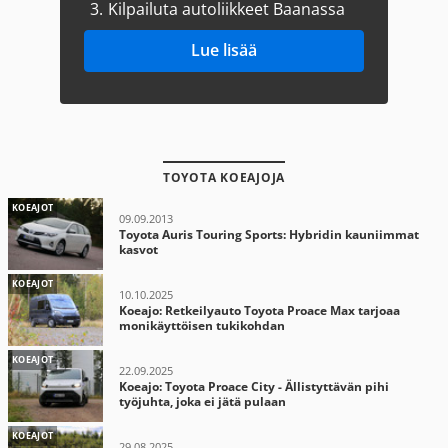
3.
Kilpailuta autoliikkeet Baanassa
Lue lisää
TOYOTA KOEAJOJA
KOEAJOT
09.09.2013
Toyota Auris Touring Sports: Hybridin kauniimmat
kasvot
KOEAJOT
10.10.2025
Koeajo: Retkeilyauto Toyota Proace Max tarjoaa
monikäyttöisen tukikohdan
KOEAJOT
22.09.2025
Koeajo: Toyota Proace City - Ällistyttävän pihi
työjuhta, joka ei jätä pulaan
KOEAJOT
29.08.2025