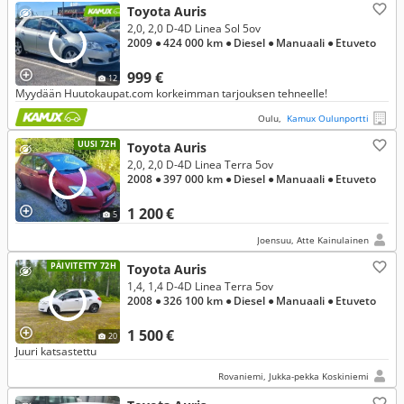
Toyota Auris
2,0, 2,0 D-4D Linea Sol 5ov
2009
● 424 000 km
● Diesel
● Manuaali
● Etuveto
999 €
12
Myydään Huutokaupat.com korkeimman tarjouksen tehneelle!
Oulu,
Kamux Oulunportti
UUSI 72H
Toyota Auris
2,0, 2,0 D-4D Linea Terra 5ov
2008
● 397 000 km
● Diesel
● Manuaali
● Etuveto
1 200 €
5
Joensuu, Atte Kainulainen
PÄIVITETTY 72H
Toyota Auris
1,4, 1,4 D-4D Linea Terra 5ov
2008
● 326 100 km
● Diesel
● Manuaali
● Etuveto
1 500 €
20
Juuri katsastettu
Rovaniemi, Jukka-pekka Koskiniemi