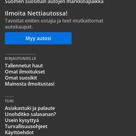
Suomen suosituin autojen markkinapaikka
Ilmoita Nettiautossa!
Tavoitat eniten ostajia ja teet mutkattomat
autokaupat.
Myy autosi
KIRJAUTUNEILLE
Tallennetut haut
Omat ilmoitukset
Omat suosikit
Mainosta ilmoitustasi
TUKI
Asiakastuki ja palaute
Unohditko salasanan?
Usein kysyttyä
Turvallisuusohjeet
Käyttöehdot