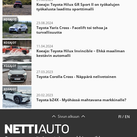
Koeajo: Toyota Hilux GR Sport II on työkalujen
työkalusta laadittu sporttimalli
KOEAJOT
23.08.2024
Toyota Yaris Cross - Facelift toi tehoa ja
turvallisuutta
KOEAJOT
11.04.2024
Koeajo: Toyota Hilux Invincible – Ehkä maailman
kestävin automalli
KOEAJOT
27.03.2023
Toyota Corolla Cross - Näppärä nelivetoinen
KOEAJOT
20.02.2023
Toyota bZ4X - Myöhässä mahtavana markkinalle?
Sivun alkuun
FI
/
EN