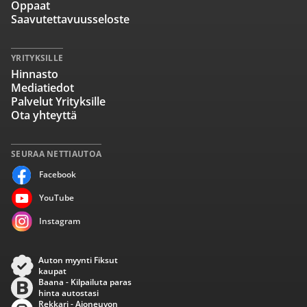
Oppaat
Saavutettavuusseloste
YRITYKSILLE
Hinnasto
Mediatiedot
Palvelut Yrityksille
Ota yhteyttä
SEURAA NETTIAUTOA
Facebook
YouTube
Instagram
Auton myynti Fiksut
kaupat
Baana - Kilpailuta paras
hinta autostasi
Rekkari - Ajoneuvon