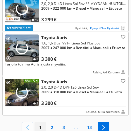
2,0, 2,0 D-4D Linea Sol 5ov ** MYYDÄÄN HUUTOKAUPASSA **
2009
● 322 000 km
● Diesel
● Manuaali
● Etuveto
3 299 €
40
Hyvinkää,
KymppiPlus Hyvinkää
Toyota Auris
1,6, 1,6 Dual VVT-i Linea Sol Plus 5ov
2007
● 247 000 km
● Bensiini
● Manuaali
● Etuveto
3 300 €
8
Tarjolla toimiva Auris ajosta myyntiin.
Raisio, Aki Karonen
UUSI 72H
Toyota Auris
2,0, 2,0 D-4D DPF 126 Linea Sol 5ov
2009
● 318 000 km
● Diesel
● Manuaali
● Etuveto
3 300 €
8
Laukaa, Milla Nieminen
1
2
3
...
13