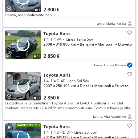
2 800 €
4
Bensa, manuaalivaihteinen.
Lohja, Marko Kataja
Toyota Auris
1,4, 1,4 VVT-i Linea Terra 5ov
2008
● 319 800 km
● Bensiini
● Manuaali
● Etuveto
2 850 €
15
Inkoo, Tommi Nilsson
Toyota Auris
1,4, 1,4 D-4D Linea Sol 5ov
2007
● 250 103 km
● Diesel
● Manuaali
● Etuveto
2 850 €
12
Luotettava ja taloudellinen Toyota Auris 1.4 D-4D. Huoltokirja, kahdet
renkaat . Katsastettu 7.4.2026 ilman huomautuksia. Toiminut hyvin ja ollut
ongelmaton.
Laitila, Vita Asaulenko
PÄIVITETTY 24H
Toyota Auris
1,4, 1,4 D-4D DPF Linea Sol 5ov
2010
● 345 000 km
● Diesel
● Manuaali
● Etuveto