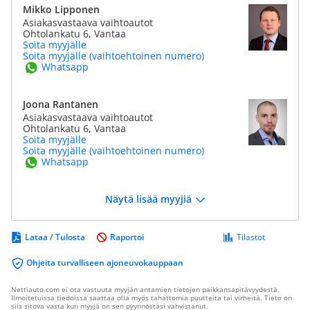
Mikko Lipponen
Asiakasvastaava vaihtoautot
Ohtolankatu 6, Vantaa
Soita myyjälle
Soita myyjälle (vaihtoehtoinen numero)
Whatsapp
Joona Rantanen
Asiakasvastaava vaihtoautot
Ohtolankatu 6, Vantaa
Soita myyjälle
Soita myyjälle (vaihtoehtoinen numero)
Whatsapp
Näytä lisää myyjiä
Lataa / Tulosta
Raportoi
Tilastot
Ohjeita turvalliseen ajoneuvokauppaan
Nettiauto.com ei ota vastuuta myyjän antamien tietojen paikkansapitävyydestä.
Ilmoitetuissa tiedoissa saattaa olla myös tahattomia puutteita tai virheitä. Tieto on
siis sitova vasta kun myyjä on sen pyynnöstäsi vahvistanut.