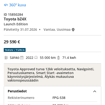
360º kuva
ID 15850284
Toyota bZ4X
Launch Edition
Päivitetty 31.07.2026
Vantaa, Uusimaa
29 590 €
TAKUU / TURVA
Sähkö
2022
55 000 km
71.4 kwh
Toyota Approved turva 12kk veloituksetta, Navigointi,
Peruutuskamera, Smart Start -avaimeton
käynnistysjärjestelmä, Älykäs mukautuva
vakionopeussäädin
Perustiedot
Rekisterinumero
FPG-538