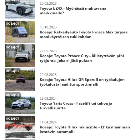
20.02.2023
Toyota bZ4X - Myöhässä mahtavana
markkinalle?
KOEAJOT
10.10.2025
Koeajo: Retkeilyauto Toyota Proace Max tarjoaa
monikäyttöisen tukikohdan
KOEAJOT
22.09.2025
Koeajo: Toyota Proace City - Ällistyttävän pihi
työjuhta, joka ei jätä pulaan
KOEAJOT
29.08.2025
Koeajo: Toyota Hilux GR Sport II on työkalujen
työkalusta laadittu sporttimalli
KOEAJOT
23.08.2024
Toyota Yaris Cross - Facelift toi tehoa ja
turvallisuutta
KOEAJOT
11.04.2024
Koeajo: Toyota Hilux Invincible – Ehkä maailman
kestävin automalli