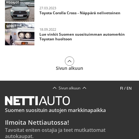
KOEAJOT
27.03.2023
Toyota Corolla Cross - Näppärä nelivetoinen
VINKIT
18.09.2022
Lue vinkit Suomen suosituimman automerkin
Toyotan huoltoon
Sivun alkuun
Sivun alkuun
FI
/
EN
Suomen suosituin autojen markkinapaikka
Ilmoita Nettiautossa!
Tavoitat eniten ostajia ja teet mutkattomat
autokaupat.