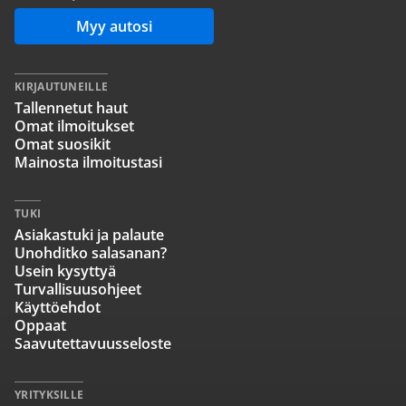
Myy autosi
KIRJAUTUNEILLE
Tallennetut haut
Omat ilmoitukset
Omat suosikit
Mainosta ilmoitustasi
TUKI
Asiakastuki ja palaute
Unohditko salasanan?
Usein kysyttyä
Turvallisuusohjeet
Käyttöehdot
Oppaat
Saavutettavuusseloste
YRITYKSILLE