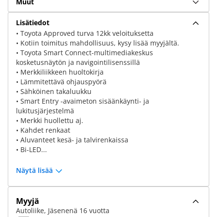
Muut
Lisätiedot
• Toyota Approved turva 12kk veloituksetta
• Kotiin toimitus mahdollisuus, kysy lisää myyjältä.
• Toyota Smart Connect-multimediakeskus
kosketusnäytön ja navigointilisenssillä
• Merkkiliikkeen huoltokirja
• Lämmitettävä ohjauspyörä
• Sähköinen takaluukku
• Smart Entry -avaimeton sisäänkäynti- ja
lukitusjärjestelmä
• Merkki huollettu aj.
• Kahdet renkaat
• Aluvanteet kesä- ja talvirenkaissa
• Bi-LED...
Näytä lisää
Myyjä
Autoliike, Jäsenenä 16 vuotta