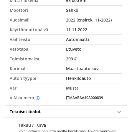
Mittarilukema
55 000 km
Moottori
Sähkö
Vuosimalli
2022 (ensirek. 11-2022)
Käyttöönottopäivä
11.11.2022
Vaihteisto
Automaatti
Vetotapa
Etuveto
Toimistomaksu
299 €
Korimalli
Maastoauto suv
Auton tyyppi
Henkilöauto
Väri
Musta
VIN-numero
JTMAABAA40A000839
Tekniset tiedot
Takuu / Turva
Voit luottaa siihen, että meiltä hankkimasi Toyota Approved