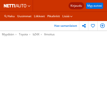
Kirjaudu
Myy autosi
Haku
Uusimmat
Liikkeet
Pikalinkit
Lisää
Hae samanlaiset
Myydään
Toyota
bZ4X
Ilmoitus