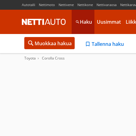
Autotalli
Nettimoto
Nettivene
Nettikone
Nettivaraosa
Nettikara
Haku
Uusimmat
Liik
Muokkaa hakua
Tallenna haku
Toyota
Corolla Cross