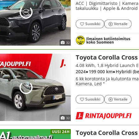
ACC | Digimittaristo | Kamera 
takaluukku | Apple & Android 
Suosikki
Vertaile
32
Toyota Corolla Cross
4.08 kWh, 1,8 Hybrid Launch E
2024
● 199 000 km
● Hybridi (b
6 kk korotonta ja kulutonta ma
Kamera, Led "
Suosikki
Vertaile
32
Toyota Corolla Cross
UUSI 24H