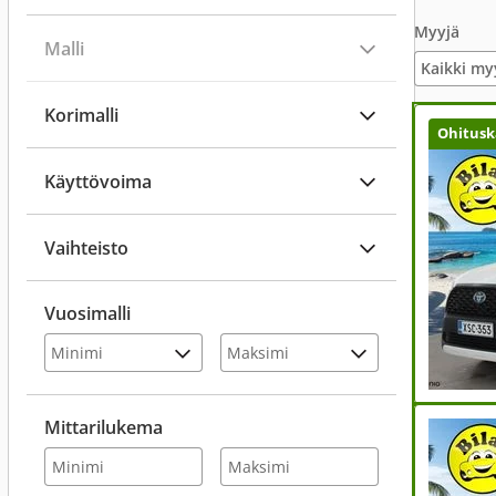
Myyjä
Malli
Kaikki my
Korimalli
Ohitusk
Käyttövoima
Vaihteisto
Vuosimalli
Mittarilukema