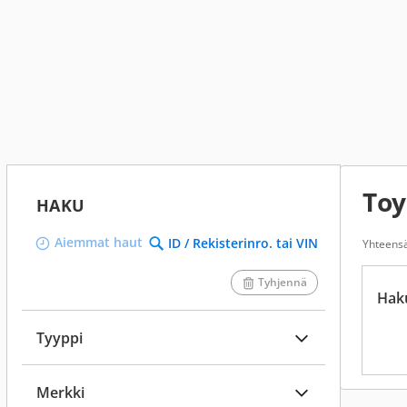
Toy
HAKU
Aiemmat haut
ID / Rekisterinro. tai VIN
Yhteens
Tyhjennä
Hak
Tyyppi
Merkki