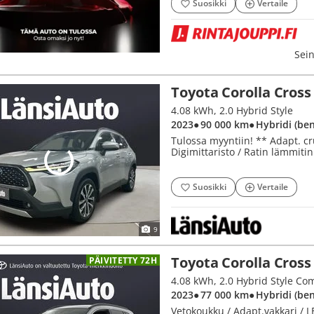
Suosikki
Vertaile
Sein
Toyota Corolla Cross
4.08 kWh, 2.0 Hybrid Style
2023
● 90 000 km
● Hybridi (be
Tulossa myyntiin! ** Adapt. cr
Digimittaristo / Ratin lämmitin
Suosikki
Vertaile
9
Toyota Corolla Cross
PÄIVITETTY 72H
4.08 kWh, 2.0 Hybrid Style Co
2023
● 77 000 km
● Hybridi (be
Vetokoukku / Adapt.vakkari / L