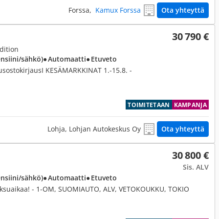
Forssa,
Kamux Forssa
Ota yhteyttä
30 790 €
dition
ensiini/sähkö)
● Automaatti
● Etuveto
usostokirjausI KESÄMARKKINAT 1.-15.8. -
TOIMITETAAN
KAMPANJA
Lohja, Lohjan Autokeskus Oy
Ota yhteyttä
30 800 €
Sis. ALV
ensiini/sähkö)
● Automaatti
● Etuveto
 maksuaikaa! - 1-OM, SUOMIAUTO, ALV, VETOKOUKKU, TOKIO