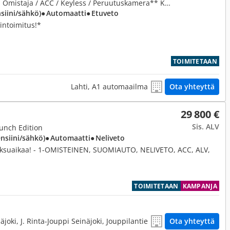
1,8, 1.8 Hybrid Active Plus ** 1 Omistaja / ACC / Keyless / Peruutuskamera** Korko alkaen 3,99%!
nsiini/sähkö)
● Automaatti
● Etuveto
iintoimitus!*
TOIMITETAAN
Lahti, A1 automaailma
Ota yhteyttä
29 800 €
Sis. ALV
unch Edition
ensiini/sähkö)
● Automaatti
● Neliveto
maksuaikaa! - 1-OMISTEINEN, SUOMIAUTO, NELIVETO, ACC, ALV,
TOIMITETAAN
KAMPANJA
äjoki, J. Rinta-Jouppi Seinäjoki, Jouppilantie
Ota yhteyttä