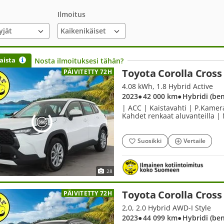
Ilmoitus
yjät
aista
Nosta ilmoituksesi tähän?
Toyota Corolla Cross
PÄIVITETTY 72H
4.08 kWh, 1.8 Hybrid Active
2023
● 42 000 km
● Hybridi (be
| ACC | Kaistavahti | P.Kamer
Kahdet renkaat aluvanteilla | 
Suosikki
Vertaile
28
Toyota Corolla Cross
PÄIVITETTY 72H
2,0, 2.0 Hybrid AWD-I Style
2023
● 44 099 km
● Hybridi (be