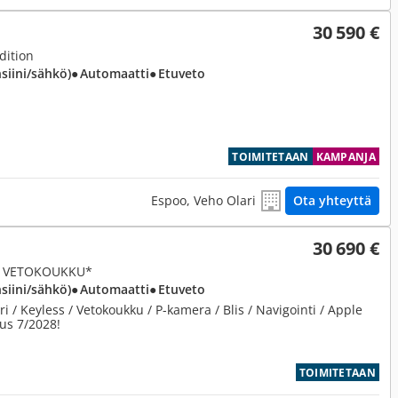
30 590 €
dition
nsiini/sähkö)
● Automaatti
● Etuveto
TOIMITETAAN
KAMPANJA
Espoo, Veho Olari
Ota yhteyttä
30 690 €
t * VETOKOUKKU*
nsiini/sähkö)
● Automaatti
● Etuveto
i / Keyless / Vetokoukku / P-kamera / Blis / Navigointi / Apple
us 7/2028!
TOIMITETAAN