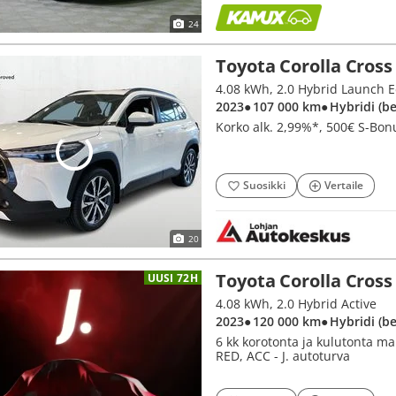
24
Toyota Corolla Cross
4.08 kWh, 2.0 Hybrid Launch E
2023
● 107 000 km
● Hybridi (b
Korko alk. 2,99%*, 500€ S-Bon
Suosikki
Vertaile
20
Toyota Corolla Cross
UUSI 72H
4.08 kWh, 2.0 Hybrid Active
2023
● 120 000 km
● Hybridi (b
6 kk korotonta ja kulutonta
RED, ACC - J. autoturva