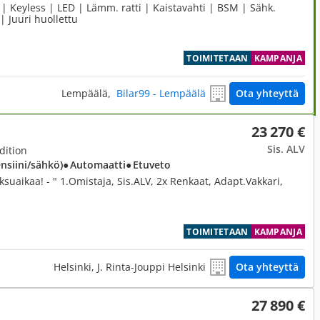
| Keyless | LED | Lämm. ratti | Kaistavahti | BSM | Sähk.
| Juuri huollettu
TOIMITETAAN
KAMPANJA
Lempäälä,
Bilar99 - Lempäälä
Ota yhteyttä
23 270 €
Sis. ALV
dition
ensiini/sähkö)
● Automaatti
● Etuveto
ksuaikaa! - " 1.Omistaja, Sis.ALV, 2x Renkaat, Adapt.Vakkari,
TOIMITETAAN
KAMPANJA
Helsinki, J. Rinta-Jouppi Helsinki
Ota yhteyttä
27 890 €