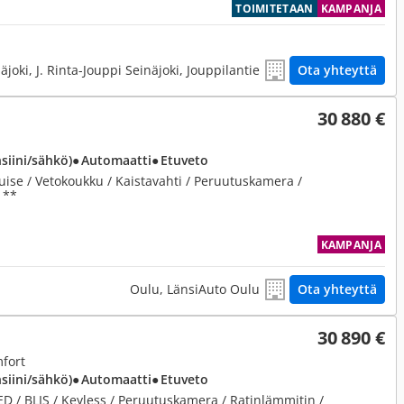
TOIMITETAAN
KAMPANJA
äjoki, J. Rinta-Jouppi Seinäjoki, Jouppilantie
Ota yhteyttä
30 880 €
nsiini/sähkö)
● Automaatti
● Etuveto
uise / Vetokoukku / Kaistavahti / Peruutuskamera /
 **
KAMPANJA
Oulu, LänsiAuto Oulu
Ota yhteyttä
30 890 €
mfort
nsiini/sähkö)
● Automaatti
● Etuveto
ED / BLIS / Keyless / Peruutuskamera / Ratinlämmitin /