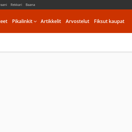
vaani
Rekkari
Baana
keet
Pikalinkit
Artikkelit
Arvostelut
Fiksut kaupat