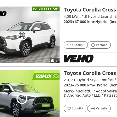
Toyota Corolla Cross
PÄIVITETTY 72H
4.08 kWh, 1.8 Hybrid Launch E
2023
● 67 000 km
● Hybridi (be
Suosikki
Vertaile
31
Toyota Corolla Cross
2,0, 2.0 Hybrid Style Comfor
2023
● 75 000 km
● Hybridi (be
Merkkihuollettu! / Adapt.vakkar
& Android Auto / LED / Katsast
Suosikki
Vertaile