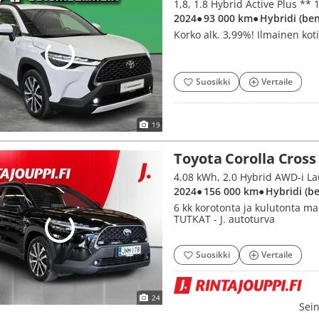
2024
● 93 000 km
● Hybridi (be
Korko alk. 3,99%! Ilmainen kot
Suosikki
Vertaile
19
Toyota Corolla Cross
4.08 kWh, 2.0 Hybrid AWD-i La
2024
● 156 000 km
● Hybridi (b
6 kk korotonta ja kulutonta 
TUTKAT - J. autoturva
Suosikki
Vertaile
24
Sein