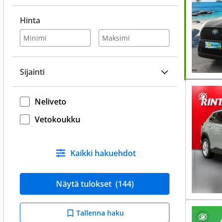
Hinta
Sijainti
Neliveto
Vetokoukku
Kaikki hakuehdot
Näytä tulokset
(144)
Tallenna haku