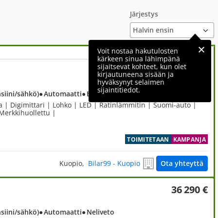
Järjestys
Voit nostaa hakutulosten
kärkeen sinua lähimpänä
sijaitsevat kohteet, kun olet
32 490 €
kirjautuneena sisään ja
hyväksynyt selaimen
sijaintitiedot.
nsiini/sähkö)
● Automaatti
● Etuveto
a | Digimittari | Lohko | LED | Ratinlämmitin | Suomi-auto |
Merkkihuollettu |
TOIMITETAAN
KAMPANJA
Kuopio,
Bilar99 - Kuopio
Ota yhteyttä
36 290 €
nsiini/sähkö)
● Automaatti
● Neliveto