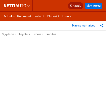
Kirjaudu
Myy autosi
Haku
Uusimmat
Liikkeet
Pikalinkit
Lisää
Hae samanlaiset
Myydään
Toyota
Crown
Ilmoitus