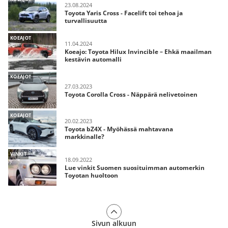
23.08.2024
Toyota Yaris Cross - Facelift toi tehoa ja
turvallisuutta
KOEAJOT
11.04.2024
Koeajo: Toyota Hilux Invincible – Ehkä maailman
kestävin automalli
KOEAJOT
27.03.2023
Toyota Corolla Cross - Näppärä nelivetoinen
KOEAJOT
20.02.2023
Toyota bZ4X - Myöhässä mahtavana
markkinalle?
VINKIT
18.09.2022
Lue vinkit Suomen suosituimman automerkin
Toyotan huoltoon
Sivun alkuun