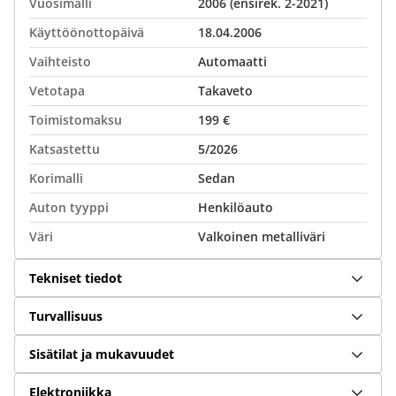
Vuosimalli
2006 (ensirek. 2-2021)
Käyttöönottopäivä
18.04.2006
Vaihteisto
Automaatti
Vetotapa
Takaveto
Toimistomaksu
199 €
Katsastettu
5/2026
Korimalli
Sedan
Auton tyyppi
Henkilöauto
Väri
Valkoinen metalliväri
Tekniset tiedot
Turvallisuus
Sisätilat ja mukavuudet
Elektroniikka