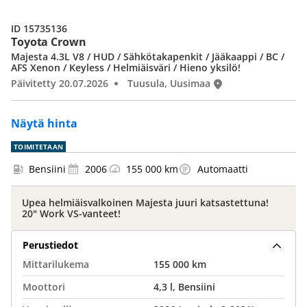
ID 15735136
Toyota Crown
Majesta 4.3L V8 / HUD / Sähkötakapenkit / Jääkaappi / BC /
AFS Xenon / Keyless / Helmiäisväri / Hieno yksilö!
Päivitetty 20.07.2026
Tuusula, Uusimaa
Näytä hinta
TOIMITETAAN
Bensiini
2006
155 000 km
Automaatti
Upea helmiäisvalkoinen Majesta juuri katsastettuna!
20" Work VS-vanteet!
Perustiedot
Mittarilukema
155 000 km
Moottori
4,3 l, Bensiini