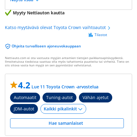
Myyty Nettiauton kautta
Katso myytävävä olevat Toyota Crown vaihtoautot
Tilastot
Ohjeita turvalliseen ajoneuvokauppaan
Nettiauto.com ei ota vastuuta myyjän antamien tietojen paikkansapitävyydestä.
Ilmoitetuissa tiedoissa saattaa olla myös tahattomia puutteita tai virheitä. Tieto on
siis sitova vasta kun myyjä on sen pyynnöstäsi vahvistanut.
4.2
Lue 11 Toyota Crown -arvostelua
Automaatit
Tuning-autot
Vähän ajetut
JDM-autot
Hae samanlaiset