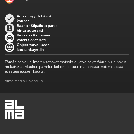
Auton myynti Fiksut
kaupat
Baana - Kilpailuta paras
hinta autostasi
Rekkari - Ajoneuvon
kaikki tiedot heti
Ohjeet turvalliseen
kaupankäyntiin
Tämän palvelun ilmoitukset ovat mainoksia, jotka näytetään sinulle hakusi
mukaisesti. Muuhun palvelun kohdennettuun mainontaan voit vaikuttaa
evästeasetusten kautta.
Alma Media Finland Oy