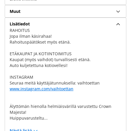
Muut
Lisätiedot
RAHOITUS
Jopa ilman käsirahaa!
Rahoituspäätökset myös etänä.
ETÄKAUPAT JA KOTIINTOIMITUS
Kaupat (myös vaihdot) turvallisesti etänä.
Auto kuljetettuna kotiovellesi!
INSTAGRAM
Seuraa meitä käyttäjätunnuksella: vaihtoettan
www.instagram.com/vaihtoettan
Älyttömän hienolla helmiäisvärillä varustettu Crown
Majesta!
Huippuvarusteltu...
Näytä lisää