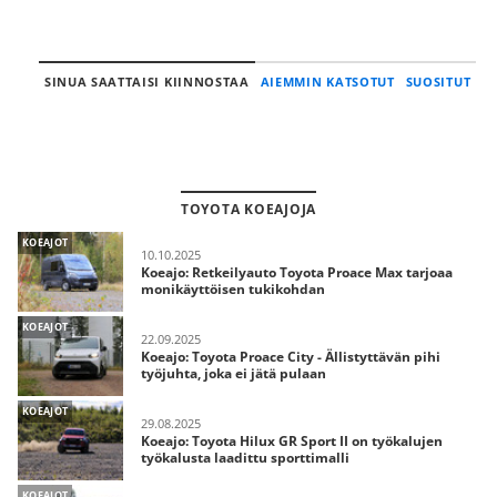
SINUA SAATTAISI KIINNOSTAA
AIEMMIN KATSOTUT
SUOSITUT
TOYOTA KOEAJOJA
KOEAJOT
10.10.2025
Koeajo: Retkeilyauto Toyota Proace Max tarjoaa
monikäyttöisen tukikohdan
KOEAJOT
22.09.2025
Koeajo: Toyota Proace City - Ällistyttävän pihi
työjuhta, joka ei jätä pulaan
KOEAJOT
29.08.2025
Koeajo: Toyota Hilux GR Sport II on työkalujen
työkalusta laadittu sporttimalli
KOEAJOT