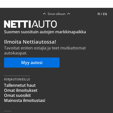
Sivun alkuun
FI
/
EN
Suomen suosituin autojen markkinapaikka
Ilmoita Nettiautossa!
Tavoitat eniten ostajia ja teet mutkattomat
autokaupat.
Myy autosi
KIRJAUTUNEILLE
Tallennetut haut
Omat ilmoitukset
Omat suosikit
Mainosta ilmoitustasi