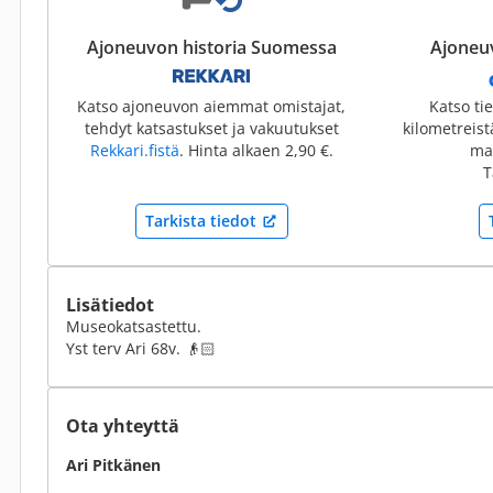
Ajoneuvon historia Suomessa
Ajoneuv
Katso ajoneuvon aiemmat omistajat,
Katso ti
tehdyt katsastukset ja vakuutukset
kilometreis
Rekkari.fistä
. Hinta alkaen 2,90 €.
mai
T
Tarkista tiedot
Lisätiedot
Museokatsastettu.
Yst terv Ari 68v. 👴🏻
Ota yhteyttä
Ari Pitkänen