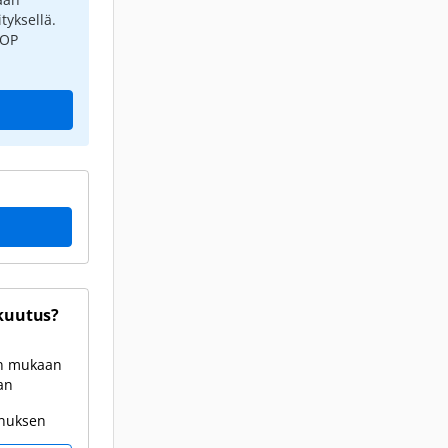
tyksellä.
 OP
kuutus?
en mukaan
an
onuksen