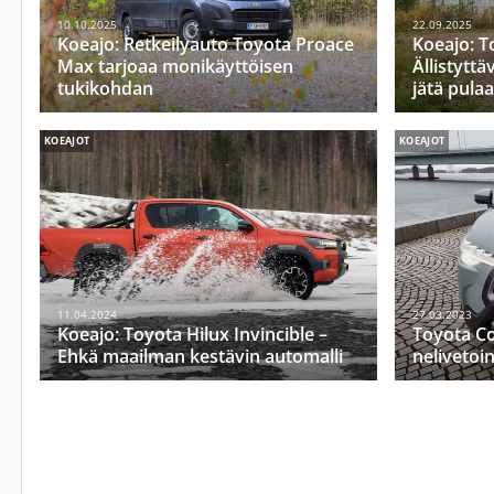
10.10.2025
22.09.2025
Koeajo: Retkeilyauto Toyota Proace
Koeajo: T
Max tarjoaa monikäyttöisen
Ällistyttä
tukikohdan
jätä pula
KOEAJOT
KOEAJOT
11.04.2024
27.03.2023
Koeajo: Toyota Hilux Invincible –
Toyota Co
Ehkä maailman kestävin automalli
nelivetoi