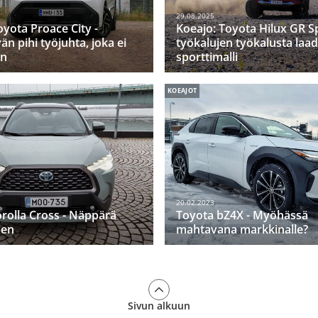
29.08.2025
oyota Proace City -
Koeajo: Toyota Hilux GR Sp
vän pihi työjuhta, joka ei
työkalujen työkalusta laad
an
sporttimalli
KOEAJOT
20.02.2023
rolla Cross - Näppärä
Toyota bZ4X - Myöhässä
nen
mahtavana markkinalle?
Sivun alkuun