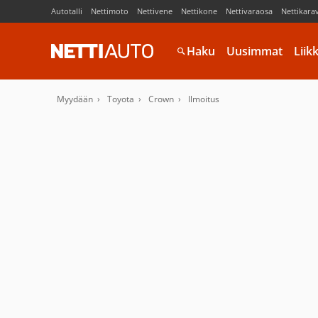
Autotalli
Nettimoto
Nettivene
Nettikone
Nettivaraosa
Nettikara
Haku
Uusimmat
Liik
Myydään
Toyota
Crown
Ilmoitus