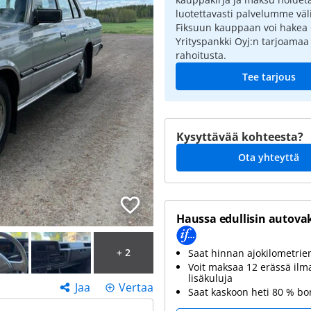
luotettavasti palvelumme väli
Fiksuun kauppaan voi hakea
Yrityspankki Oyj:n tarjoamaa
rahoitusta.
Tee tarjous
Kysyttävää kohteesta?
Ota yhteyttä
Haussa edullisin autova
+ 2
Saat hinnan ajokilometri
Voit maksaa 12 erässä ilm
lisäkuluja
Jaa
Vertaa
Saat kaskoon heti 80 % b