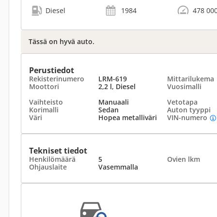
Diesel
1984
478 00
Tässä on hyvä auto.
Perustiedot
Rekisterinumero
LRM-619
Mittarilukema
Moottori
2,2 l, Diesel
Vuosimalli
Vaihteisto
Manuaali
Vetotapa
Korimalli
Sedan
Auton tyyppi
Väri
Hopea metalliväri
VIN-numero
Tekniset tiedot
Henkilömäärä
5
Ovien lkm
Ohjauslaite
Vasemmalla