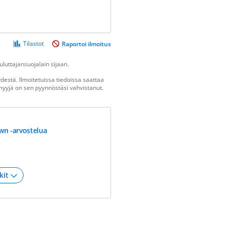
Tilastot
Raportoi ilmoitus
luttajansuojalain sijaan.
estä. Ilmoitetuissa tiedoissa saattaa
n myyjä on sen pyynnöstäsi vahvistanut.
wn -arvostelua