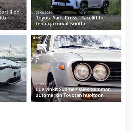
ort II on
23.08.2024
ittu
Toyota Yaris Cross - Facelift toi
tehoa ja turvallisuutta
VINKIT
18.09.2022
Lue vinkit Suomen suosituimman
automerkin Toyotan huoltoon