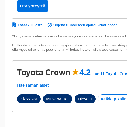
Ota yhteyttä
Lataa / Tulosta
Ohjeita turvalliseen ajoneuvokauppaan
Yksityishenkilöiden välisessä kaupankäynnissä sovelletaan kauppalakia ku
Nettiauto.com ei ota vastuuta myyjän antamien tietojen paikkansapitävyyd
olla myös tahattomia puutteita tai virheitä. Tieto on siis sitova vasta ku
Toyota Crown
4.2
Lue 11 Toyota Cro
Hae samanlaiset
Klassikot
Museoautot
Dieselit