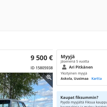
9 500 €
Myyjä
Jäsenenä 5 vuotta
Ari Pitkänen
ID 15805938
Yksityinen myyjä
Askola, Uusimaa
Kartta
Kaupat fiksummin?
Pyydä myyjältä Fiksua kauppa
kauppakirja ja maksu hoidet