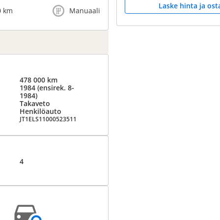
Laske hinta ja ost
0 km
Manuaali
478 000 km
1984 (ensirek. 8-
1984)
Takaveto
Henkilöauto
JT1ELS11000523511
4