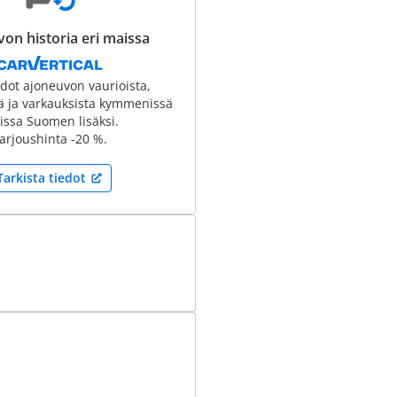
on historia eri maissa
edot ajoneuvon vaurioista,
tä ja varkauksista kymmenissä
ssa Suomen lisäksi.
arjoushinta -20 %.
Tarkista tiedot