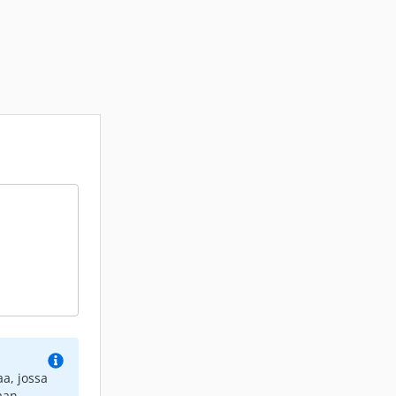
a, jossa
aan