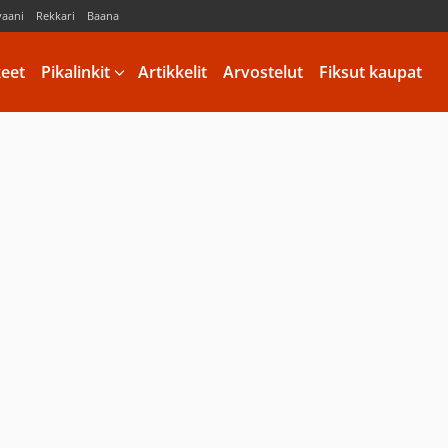
vaani
Rekkari
Baana
keet
Pikalinkit
Artikkelit
Arvostelut
Fiksut kaupat