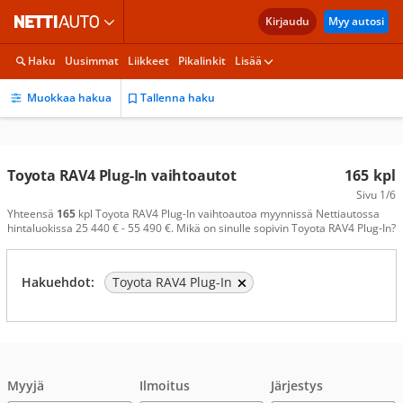
Kirjaudu
Myy autosi
Haku
Uusimmat
Liikkeet
Pikalinkit
Lisää
Muokkaa hakua
Tallenna haku
Toyota RAV4 Plug-In vaihtoautot
165
kpl
Sivu
1/6
Yhteensä
165
kpl Toyota RAV4 Plug-In vaihtoautoa myynnissä Nettiautossa
hintaluokissa 25 440 € - 55 490 €. Mikä on sinulle sopivin Toyota RAV4 Plug-In?
Hakuehdot:
Toyota RAV4 Plug-In
Myyjä
Ilmoitus
Järjestys