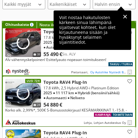
Kaikki myyjät
Voit nostaa hakutulosten
kärkeen sinua lähimpänä
Ohituskaista
Nosta ilmoituksesi tähän?
sijaitsevat kohteet, kun olet
Toyota RAV4 Plug-In
kirjautuneena sisään ja
hyväksynyt selaimen
17.8 kWh, 2,5 Hybrid AWD-i Platinum Edition
sijaintitiedot.
2025
● 9 000 km
● Hybridi (bensiini/sähkö)
● Automaatti
● Neliveto
55 490 €
Sis. ALV
38
Alv vähennyskelpoinen! Esittelyauto nopeaan toimitukseen!
TAKUU / TURVA
Pietarsaari,
Oy Autoliike Nystedt Bilaffär Ab
UUSI 72H
Toyota RAV4 Plug-In
17.8 kWh, 2,5 Hybrid AWD-i Platinum Edition
2025
● 11 117 km
● Hybridi (bensiini/sähkö)
● Automaatti
● Neliveto
54 880 €
24
Korko alk. 2,99%*, 500€ S-BonusostokirjausI KESÄMARKKINAT 1.-15.8. -
KAMPANJA
TOIMITETAAN
Lohja, Lohjan Autokeskus Oy
Toyota RAV4 Plug-In