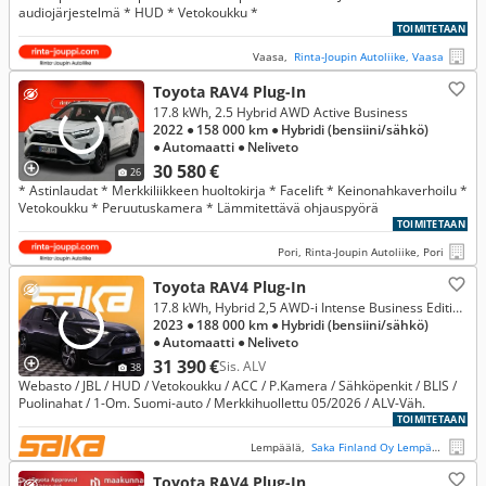
audiojärjestelmä * HUD * Vetokoukku *
TOIMITETAAN
Vaasa,
Rinta-Joupin Autoliike, Vaasa
Toyota RAV4 Plug-In
17.8 kWh, 2.5 Hybrid AWD Active Business
2022
● 158 000 km
● Hybridi (bensiini/sähkö)
● Automaatti
● Neliveto
30 580 €
26
* Astinlaudat * Merkkiliikkeen huoltokirja * Facelift * Keinonahkaverhoilu *
Vetokoukku * Peruutuskamera * Lämmitettävä ohjauspyörä
TOIMITETAAN
Pori, Rinta-Joupin Autoliike, Pori
Toyota RAV4 Plug-In
17.8 kWh, Hybrid 2,5 AWD-i Intense Business Edition ** 1-Omisteinen / Webasto / JBL / Koukku / HUD / ACC / Kamera / Sähköpenkit **
2023
● 188 000 km
● Hybridi (bensiini/sähkö)
● Automaatti
● Neliveto
31 390 €
Sis. ALV
38
Webasto / JBL / HUD / Vetokoukku / ACC / P.Kamera / Sähköpenkit / BLIS /
Puolinahat / 1-Om. Suomi-auto / Merkkihuollettu 05/2026 / ALV-Väh.
TOIMITETAAN
Lempäälä,
Saka Finland Oy Lempäälä Ideapark
Toyota RAV4 Plug-In