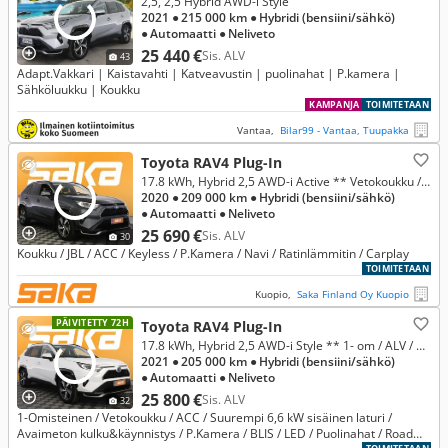
2,5, 2,5 Hybrid AWD-i Style
2021
● 215 000 km
● Hybridi (bensiini/sähkö)
● Automaatti
● Neliveto
25 440 €
Sis. ALV
43
Adapt.Vakkari | Kaistavahti | Katveavustin | puolinahat | P.kamera |
Sähköluukku | Koukku
KAMPANJA
TOIMITETAAN
Vantaa,
Bilar99 - Vantaa, Tuupakka
Toyota RAV4 Plug-In
17.8 kWh, Hybrid 2,5 AWD-i Active ** Vetokoukku / JBL / Keyless / P.Kamera / Navi / ACC / Ratinlämmitin **
2020
● 209 000 km
● Hybridi (bensiini/sähkö)
● Automaatti
● Neliveto
25 690 €
Sis. ALV
30
Koukku / JBL / ACC / Keyless / P.Kamera / Navi / Ratinlämmitin / Carplay
TOIMITETAAN
Kuopio,
Saka Finland Oy Kuopio
PÄIVITETTY 72H
Toyota RAV4 Plug-In
17.8 kWh, Hybrid 2,5 AWD-i Style ** 1- om / ALV / Apple CarPlay / Vetokoukku / ACC / Keyless / P.Kamera / BLIS / LED / Puolinahat
2021
● 205 000 km
● Hybridi (bensiini/sähkö)
● Automaatti
● Neliveto
25 800 €
Sis. ALV
32
1-Omisteinen / Vetokoukku / ACC / Suurempi 6,6 kW sisäinen laturi /
Avaimeton kulku&käynnistys / P.Kamera / BLIS / LED / Puolinahat / Road