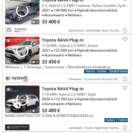
2,5, Hybrid 2,5 AWD-i Intense, Vahva murikka, hyvillä varusteilla!
2021
● 149 000 km
● Hybridi (bensiini/sähkö)
● Automaatti
● Neliveto
33 400 €
15
Savonlinna, Savilahden Auto Oy Savonlinna
Toyota RAV4 Plug-In
17.8 kWh, Hybrid 2,5 AWD-i Active
2021
● 122 000 km
● Hybridi (bensiini/sähkö)
● Automaatti
● Neliveto
33 450 €
36
Webasto | 1 Omistaja | Suomi-auto | Merkkiliikkeen Huoltokirja
TAKUU / TURVA
TOIMITETAAN
Ylivieska,
Oy Autoliike Nystedt Bilaffär Ab
Toyota RAV4 Plug-In
17.8 kWh, Hybrid 2,5 AWD-i Style
2020
● 112 593 km
● Hybridi (bensiini/sähkö)
● Automaatti
● Neliveto
33 480 €
17
KAIKKI VAIHTOAUTOT 3,49%:N KORKOTARJOUKSELLA
TAKUU / TURVA
Lempäälä, Toyota Approved Vaihtoautot Lempäälä