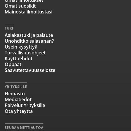
Omat ilmoitukset
Omat suosikit
Mainosta ilmoitustasi
TUKI
Asiakastuki ja palaute
Unohditko salasanan?
Usein kysyttyä
Turvallisuusohjeet
Käyttöehdot
Oppaat
Saavutettavuusseloste
YRITYKSILLE
Hinnasto
Mediatiedot
Palvelut Yrityksille
Ota yhteyttä
SEURAA NETTIAUTOA