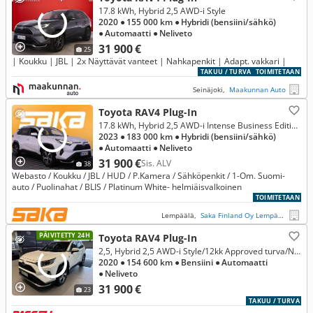
17.8 kWh, Hybrid 2,5 AWD-i Style
2020
● 155 000 km
● Hybridi (bensiini/sähkö)
● Automaatti
● Neliveto
31 900 €
25
| Koukku | JBL | 2x Näyttävät vanteet | Nahkapenkit | Adapt. vakkari |
TAKUU / TURVA
TOIMITETAAN
Seinäjoki,
Maakunnan Auto
Toyota RAV4 Plug-In
17.8 kWh, Hybrid 2,5 AWD-i Intense Business Edition ** Webasto / Koukku / JBL / HUD / P.Kamera / Sähköpenkit / 1-Om. Suomi-auto **
2023
● 183 000 km
● Hybridi (bensiini/sähkö)
● Automaatti
● Neliveto
31 900 €
Sis. ALV
38
Webasto / Koukku / JBL / HUD / P.Kamera / Sähköpenkit / 1-Om. Suomi-
auto / Puolinahat / BLIS / Platinum White- helmiäisvalkoinen
TOIMITETAAN
Lempäälä,
Saka Finland Oy Lempäälä Ideapark
PÄIVITETTY 24H
Toyota RAV4 Plug-In
2,5, Hybrid 2,5 AWD-i Style/12kk Approved turva/Neliveto/Koukku/Merkkiliikkeen huoltohistoria
2020
● 154 600 km
● Bensiini
● Automaatti
● Neliveto
31 900 €
23
TAKUU / TURVA