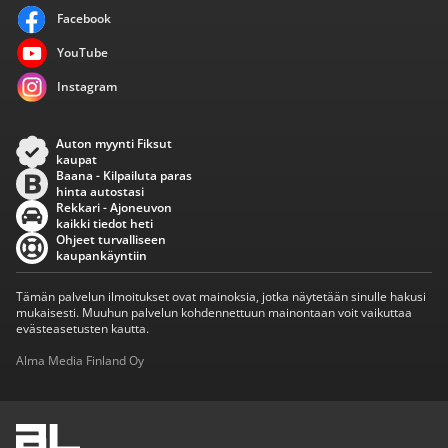
Facebook
YouTube
Instagram
Auton myynti Fiksut
kaupat
Baana - Kilpailuta paras
hinta autostasi
Rekkari - Ajoneuvon
kaikki tiedot heti
Ohjeet turvalliseen
kaupankäyntiin
Tämän palvelun ilmoitukset ovat mainoksia, jotka näytetään sinulle hakusi
mukaisesti. Muuhun palvelun kohdennettuun mainontaan voit vaikuttaa
evästeasetusten kautta.
Alma Media Finland Oy