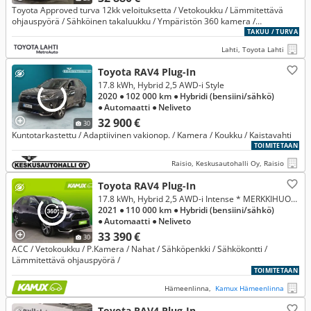
Toyota Approved turva 12kk veloituksetta / Vetokoukku / Lämmitettävä
ohjauspyörä / Sähköinen takaluukku / Ympäristön 360 kamera /
Automaattiset kaukovalot / Smart Entry -avaimeton sisäänkäynti
TAKUU / TURVA
Lahti, Toyota Lahti
Toyota RAV4 Plug-In
17.8 kWh, Hybrid 2,5 AWD-i Style
2020
● 102 000 km
● Hybridi (bensiini/sähkö)
● Automaatti
● Neliveto
32 900 €
30
Kuntotarkastettu / Adaptiivinen vakionop. / Kamera / Koukku / Kaistavahti
TOIMITETAAN
Raisio, Keskusautohalli Oy, Raisio
Toyota RAV4 Plug-In
17.8 kWh, Hybrid 2,5 AWD-i Intense * MERKKIHUOLLETTU! *
2021
● 110 000 km
● Hybridi (bensiini/sähkö)
● Automaatti
● Neliveto
33 390 €
30
ACC / Vetokoukku / P.Kamera / Nahat / Sähköpenkki / Sähkökontti /
Lämmitettävä ohjauspyörä /
TOIMITETAAN
Hämeenlinna,
Kamux Hämeenlinna
Toyota RAV4 Plug-In