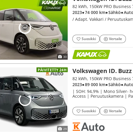
2023
● 74 000 km
● Sähkö
● Aut
/ Adapt. Vakkari / Peruutuskame
Suosikki
Vertaile
30
Volkswagen ID. Buzz
PÄIVITETTY 24H
82 kWh, 150kW PRO Business
2023
● 89 000 km
● Sähkö
● Aut
| SOH: 94,9% | Mono Silver- ho
Access | Peruutuskamera | Par
Suosikki
Vertaile
29