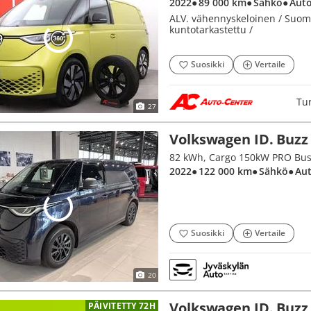
2022
● 89 000 km
● Sähkö
● Aut
ALV. vähennyskeloinen / Suomi-
kuntotarkastettu /
Suosikki
Vertaile
Tu
27
Volkswagen ID. Buzz
82 kWh, Cargo 150kW PRO Bus
2022
● 122 000 km
● Sähkö
● Au
Suosikki
Vertaile
20
Volkswagen ID. Buzz
PÄIVITETTY 72H