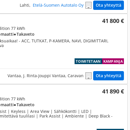
Lahti,
Etelä-Suomen Autotalo Oy
Ota yhteyttä
41 800 €
ition 77 kWh
omaatti
● Takaveto
aksuaikaa! - ACC, TUTKAT, P-KAMERA, NAVI, DIGIMITTARI,
va
TOIMITETAAN
KAMPANJA
Vantaa, J. Rinta-Jouppi Vantaa, Caravan
Ota yhteyttä
41 890 €
ition 77 kWh
omaatti
● Takaveto
ist | Keyless | Area View | Sähkökontti | LED |
itettävä tuulilasi | Park Assist | Ambiente | Deep Black -