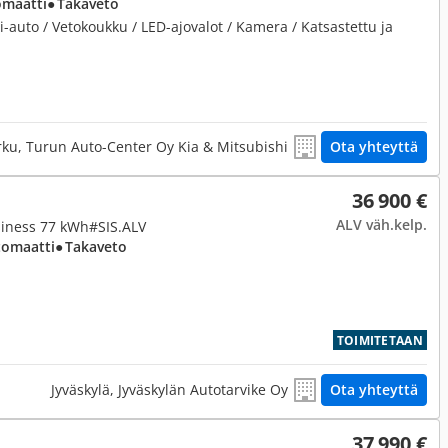
omaatti
● Takaveto
auto / Vetokoukku / LED-ajovalot / Kamera / Katsastettu ja
rku, Turun Auto-Center Oy Kia & Mitsubishi
Ota yhteyttä
36 900 €
ALV väh.kelp.
iness 77 kWh#SIS.ALV
tomaatti
● Takaveto
TOIMITETAAN
Jyväskylä, Jyväskylän Autotarvike Oy
Ota yhteyttä
37 990 €