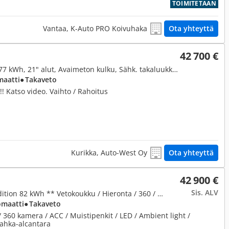
TOIMITETAAN
Vantaa, K-Auto PRO Koivuhaka
Ota yhteyttä
42 700 €
82 kWh, 150kW PRO Business 77 kWh, 21" alut, Avaimeton kulku, Sähk. takaluukku, Vain 9.000 km ajettu !
maatti
● Takaveto
!! Katso video. Vaihto / Rahoitus
Kurikka, Auto-West Oy
Ota yhteyttä
42 900 €
Sis. ALV
82 kWh, 150kW PRO Limited Edition 82 kWh ** Vetokoukku / Hieronta / 360 / ACC / Muistipenkit / LED / Ambient light /
omaatti
● Takaveto
 360 kamera / ACC / Muistipenkit / LED / Ambient light /
Nahka-alcantara