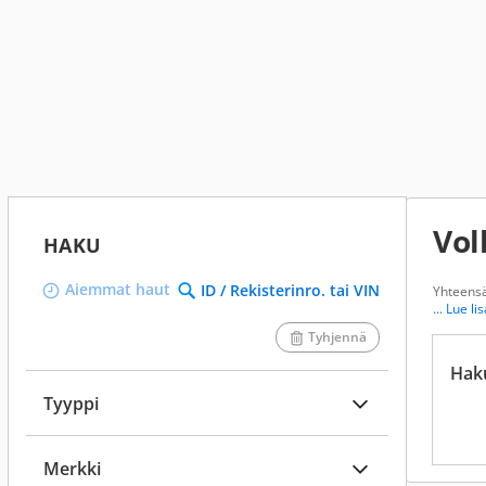
Vol
HAKU
Aiemmat haut
ID / Rekisterinro. tai VIN
Yhteens
... Lue li
Tyhjennä
Hak
Tyyppi
Merkki