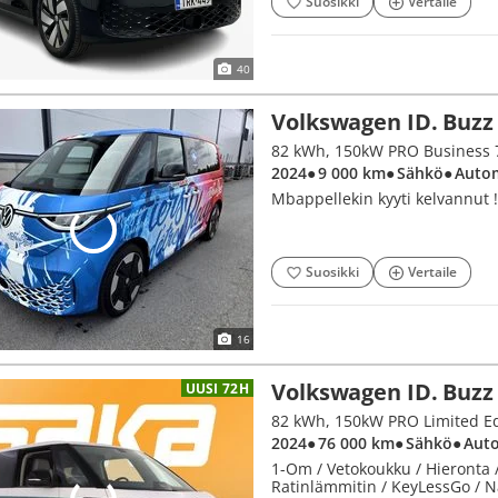
Suosikki
Vertaile
40
Volkswagen ID. Buzz
2024
● 9 000 km
● Sähkö
● Auto
Mbappellekin kyyti kelvannut !
Suosikki
Vertaile
16
Volkswagen ID. Buzz
UUSI 72H
2024
● 76 000 km
● Sähkö
● Aut
1-Om / Vetokoukku / Hieronta /
Ratinlämmitin / KeyLessGo / 