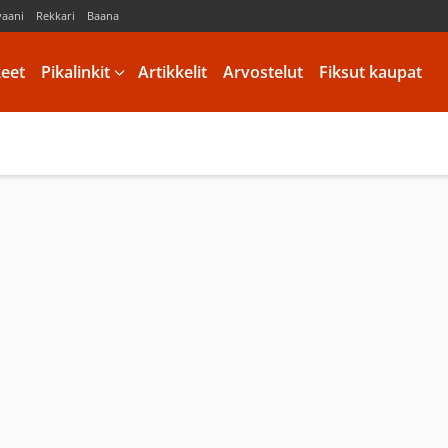
vaani
Rekkari
Baana
keet
Pikalinkit
Artikkelit
Arvostelut
Fiksut kaupat