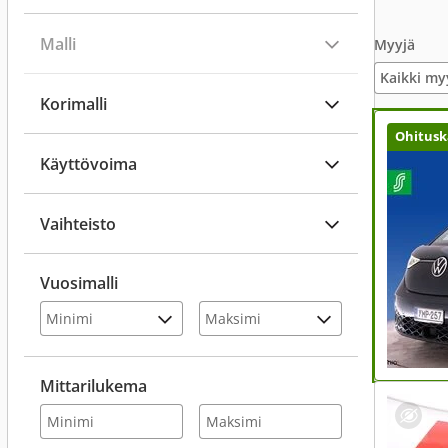
Malli
Myyjä
Kaikki my
Korimalli
Ohitusk
Käyttövoima
Vaihteisto
Vuosimalli
Mittarilukema