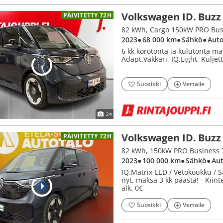
Volkswagen ID. Buzz
PÄIVITETTY 72H
82 kWh, Cargo 150kW PRO Bus
2023
● 68 000 km
● Sähkö
● Aut
6 kk korotonta ja kulutonta ma
Adapt.Vakkari, IQ.Light, Kuljet
Suosikki
Vertaile
24
Volkswagen ID. Buzz
PÄIVITETTY 72H
82 kWh, 150kW PRO Business
2023
● 100 000 km
● Sähkö
● Au
IQ.Matrix-LED / Vetokoukku / S
nyt, maksa 3 kk päästä! - Kiint
alk. 0€
Suosikki
Vertaile