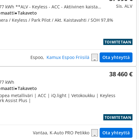
Sis. ALV
82 kWh, 150kW PRO Business 77 kWh **ALV - Keyless - ACC - Aktiivinen kaistavahti**
omaatti
● Takaveto
ra / Keyless / Park Pilot / Akt. Kaistavahti / SOH 97,8%
TOIMITETAAN
Espoo,
Kamux Espoo Friisilä
Ota yhteyttä
38 460 €
 77 kWh
omaatti
● Takaveto
pea metalliväri | ACC | iQ.light | Vetokoukku | Keyless
k Assist Plus |
TOIMITETAAN
Vantaa, K-Auto PRO Petikko
Ota yhteyttä