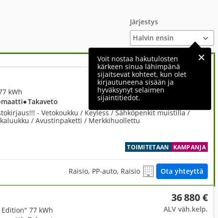
Järjestys
Voit nostaa hakutulosten
kärkeen sinua lähimpänä
sijaitsevat kohteet, kun olet
45 890 €
kirjautuneena sisään ja
hyväksynyt selaimen
 77 kWh
sijaintitiedot.
omaatti
● Takaveto
okirjaus!!! - Vetokoukku / Keyless / Sähköpenkit muistilla /
akaluukku / Avustinpaketti / Merkkihuollettu
TOIMITETAAN
KAMPANJA
Raisio, PP-auto, Raisio
Ota yhteyttä
36 880 €
ALV väh.kelp.
Edition" 77 kWh