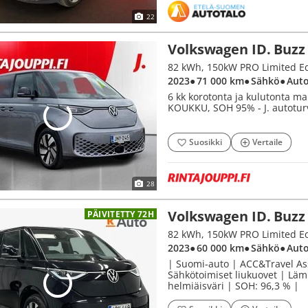
22
Volkswagen ID. Buzz
82 kWh, 150kW PRO Limited Ed
2023
● 71 000 km
● Sähkö
● Aut
6 kk korotonta ja kulutonta m
KOUKKU, SOH 95% - J. autotur
Suosikki
Vertaile
28
Volkswagen ID. Buzz
PÄIVITETTY 72H
82 kWh, 150kW PRO Limited Ed
2023
● 60 000 km
● Sähkö
● Aut
| Suomi-auto | ACC&Travel Ass
Sähkötoimiset liukuovet | Lämm
helmiäisväri | SOH: 96,3 % |