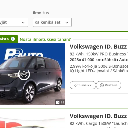
Ilmoitus
yjät
aista
Nosta ilmoituksesi tähän?
Volkswagen ID. Buzz
82 kWh, 150kW PRO Business
2023
● 41 000 km
● Sähkö
● Aut
2,99% korko ja 500€ S-Bonusost
IQ.Light LED-ajovalot / Sähköt
Suosikki
Vertaile
35
Volkswagen ID. Buzz
82 kWh, Cargo 150kW "Launch 