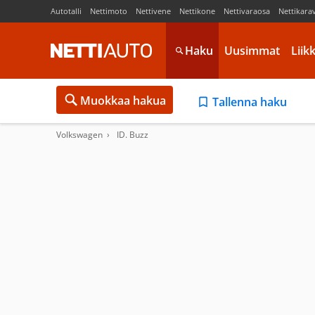
Autotalli
Nettimoto
Nettivene
Nettikone
Nettivaraosa
Nettikara
Haku
Uusimmat
Liik
Muokkaa hakua
Tallenna haku
Volkswagen
ID. Buzz