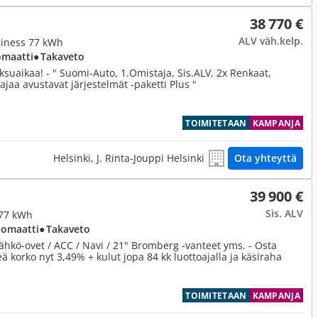
38 770 €
ALV väh.kelp.
iness 77 kWh
omaatti
● Takaveto
ksuaikaa! - " Suomi-Auto, 1.Omistaja, Sis.ALV, 2x Renkaat,
tajaa avustavat järjestelmät -paketti Plus "
TOIMITETAAN
KAMPANJA
Helsinki, J. Rinta-Jouppi Helsinki
Ota yhteyttä
39 900 €
Sis. ALV
 77 kWh
tomaatti
● Takaveto
ähkö-ovet / ACC / Navi / 21" Bromberg -vanteet yms. - Osta
eä korko nyt 3,49% + kulut jopa 84 kk luottoajalla ja käsiraha
TOIMITETAAN
KAMPANJA