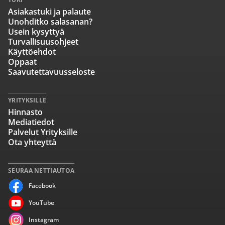
Asiakastuki ja palaute
Unohditko salasanan?
Usein kysyttyä
Turvallisuusohjeet
Käyttöehdot
Oppaat
Saavutettavuusseloste
YRITYKSILLE
Hinnasto
Mediatiedot
Palvelut Yrityksille
Ota yhteyttä
SEURAA NETTIAUTOA
Facebook
YouTube
Instagram