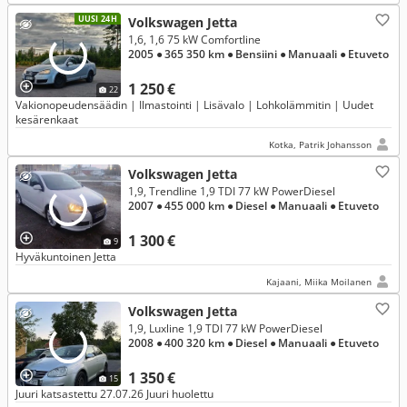
UUSI 24H
Volkswagen Jetta
1,6, 1,6 75 kW Comfortline
2005
● 365 350 km
● Bensiini
● Manuaali
● Etuveto
1 250 €
22
Vakionopeudensäädin | Ilmastointi | Lisävalo | Lohkolämmitin | Uudet
kesärenkaat
Kotka, Patrik Johansson
Volkswagen Jetta
1,9, Trendline 1,9 TDI 77 kW PowerDiesel
2007
● 455 000 km
● Diesel
● Manuaali
● Etuveto
1 300 €
9
Hyväkuntoinen Jetta
Kajaani, Miika Moilanen
Volkswagen Jetta
1,9, Luxline 1,9 TDI 77 kW PowerDiesel
2008
● 400 320 km
● Diesel
● Manuaali
● Etuveto
1 350 €
15
Juuri katsastettu 27.07.26 Juuri huolettu