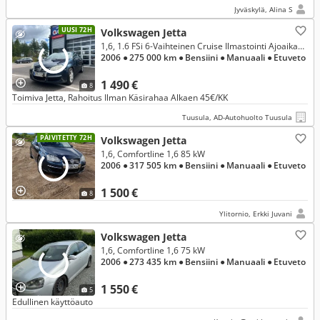
Jyväskylä, Alina S
UUSI 72H
Volkswagen Jetta
1,6, 1.6 FSi 6-Vaihteinen Cruise Ilmastointi Ajoaikaa 12/26 saakka
2006
● 275 000 km
● Bensiini
● Manuaali
● Etuveto
1 490 €
8
Toimiva Jetta, Rahoitus Ilman Käsirahaa Alkaen 45€/KK
Tuusula, AD-Autohuolto Tuusula
PÄIVITETTY 72H
Volkswagen Jetta
1,6, Comfortline 1,6 85 kW
2006
● 317 505 km
● Bensiini
● Manuaali
● Etuveto
1 500 €
8
Ylitornio, Erkki Juvani
Volkswagen Jetta
1,6, Comfortline 1,6 75 kW
2006
● 273 435 km
● Bensiini
● Manuaali
● Etuveto
1 550 €
5
Edullinen käyttöauto