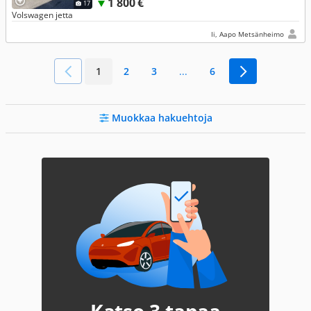
1 800 €
17
Volswagen jetta
Ii, Aapo Metsänheimo
1
2
3
...
6
Muokkaa hakuehtoja