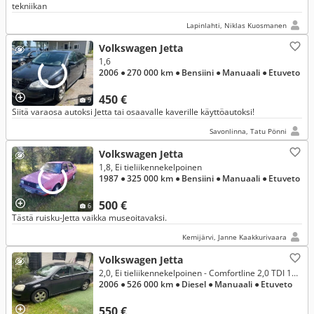
tekniikan
Lapinlahti, Niklas Kuosmanen
Volkswagen Jetta
1,6
2006
● 270 000 km
● Bensiini
● Manuaali
● Etuveto
450 €
9
Siitä varaosa autoksi Jetta tai osaavalle kaverille käyttöautoksi!
Savonlinna, Tatu Pönni
Volkswagen Jetta
1,8, Ei tieliikennekelpoinen
1987
● 325 000 km
● Bensiini
● Manuaali
● Etuveto
500 €
6
Tästä ruisku-Jetta vaikka museoitavaksi.
Kemijärvi, Janne Kaakkurivaara
Volkswagen Jetta
2,0, Ei tieliikennekelpoinen - Comfortline 2,0 TDI 103 kW PowerDiesel
2006
● 526 000 km
● Diesel
● Manuaali
● Etuveto
550 €