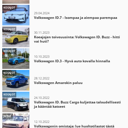
KOEAJOT
29.04.2024
Volkswagen ID.7 - Isompaa ja aiempaa parempaa
KOEAJOT
30.11.2023
Koeajojen toiveuusinta: Volkswagen ID. Buzz - hitti
vai huti?
KOEAJOT
10.10.2023
Volkswagen ID.3 - Hyvä auto kovalla hinnalla
KOEAJOT
28.12.2022
Volkswagen Amarokin paluu
KOEAJOT
24.10.2022
Volkswagen ID. Buzz Cargo kuljettaa taloudellisesti
ja kääntää katseet
JUTUT
12.10.2022
Volkswagenin omistaja: lue huoltotilastot tästä