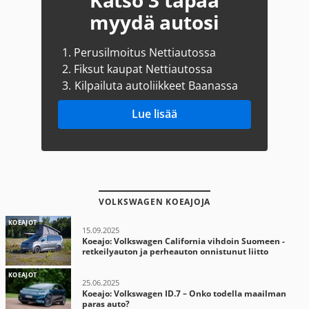
Katso 3 tapaa
myydä autosi
1.
Perusilmoitus Nettiautossa
2.
Fiksut kaupat Nettiautossa
3.
Kilpailuta autoliikkeet Baanassa
Lue lisää
VOLKSWAGEN KOEAJOJA
KOEAJOT
15.09.2025
Koeajo: Volkswagen California vihdoin Suomeen -
retkeilyauton ja perheauton onnistunut liitto
KOEAJOT
25.06.2025
Koeajo: Volkswagen ID.7 – Onko todella maailman
paras auto?