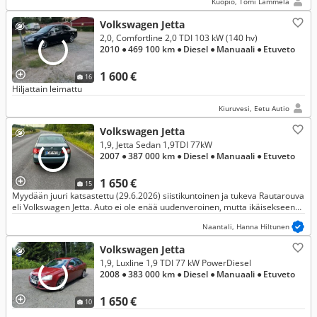
Kuopio, Tomi Lammela
Volkswagen Jetta
2,0, Comfortline 2,0 TDI 103 kW (140 hv)
2010
● 469 100 km
● Diesel
● Manuaali
● Etuveto
1 600 €
16
Hiljattain leimattu
Kiuruvesi, Eetu Autio
Volkswagen Jetta
1,9, Jetta Sedan 1,9TDI 77kW
2007
● 387 000 km
● Diesel
● Manuaali
● Etuveto
1 650 €
15
Myydään juuri katsastettu (29.6.2026) siistikuntoinen ja tukeva Rautarouva
eli Volkswagen Jetta. Auto ei ole enää uudenveroinen, mutta ikäisekseen
siinä on huomattavasti enemmän hyvää kuin huonoa.
Naantali, Hanna Hiltunen
Volkswagen Jetta
1,9, Luxline 1,9 TDI 77 kW PowerDiesel
2008
● 383 000 km
● Diesel
● Manuaali
● Etuveto
1 650 €
10