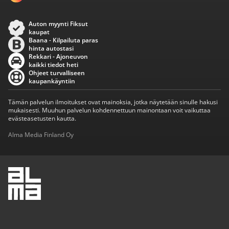
Auton myynti Fiksut
kaupat
Baana - Kilpailuta paras
hinta autostasi
Rekkari - Ajoneuvon
kaikki tiedot heti
Ohjeet turvalliseen
kaupankäyntiin
Tämän palvelun ilmoitukset ovat mainoksia, jotka näytetään sinulle hakusi
mukaisesti. Muuhun palvelun kohdennettuun mainontaan voit vaikuttaa
evästeasetusten kautta.
Alma Media Finland Oy