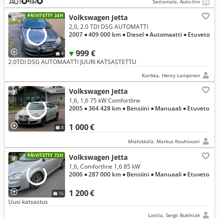
Sastamala, Auto-Iiro
PÄIVITETTY 24H
Volkswagen Jetta
2,0, 2.0 TDI DSG AUTOMATTI
2007
● 409 000 km
● Diesel
● Automaatti
● Etuveto
999 €
4
2.0TDI DSG AUTOMAATTI JUURI KATSASTETTU
Kurikka, Henry Lampinen
Volkswagen Jetta
1,6, 1,6 75 kW Comfortline
2005
● 364 428 km
● Bensiini
● Manuaali
● Etuveto
1 000 €
8
Miehikkälä, Markus Rouhivuori
PÄIVITETTY 72H
Volkswagen Jetta
1,6, Comfortline 1,6 85 kW
2006
● 287 000 km
● Bensiini
● Manuaali
● Etuveto
1 200 €
16
Uusi katsastus
Laitila, Sergii Bukhtiak