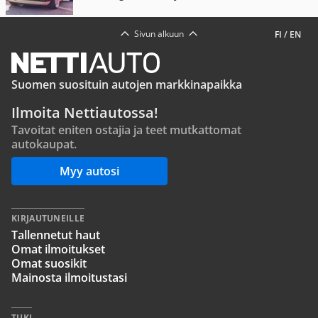
Sivun alkuun
FI
/
EN
Suomen suosituin autojen markkinapaikka
Ilmoita Nettiautossa!
Tavoitat eniten ostajia ja teet mutkattomat
autokaupat.
Myy autosi
KIRJAUTUNEILLE
Tallennetut haut
Omat ilmoitukset
Omat suosikit
Mainosta ilmoitustasi
TUKI