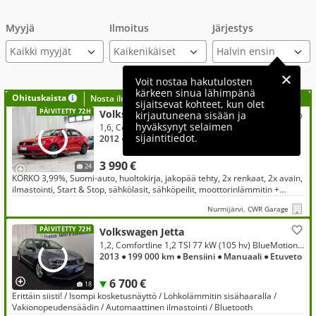
Myyjä
Ilmoitus
Järjestys
Kaikki myyjät
Voit nostaa hakutulosten
kärkeen sinua lähimpänä
Ohituskaista
Nosta ilmoituksesi tähän?
sijaitsevat kohteet, kun olet
PÄIVITETTY 72H
Volkswagen Jetta
kirjautuneena sisään ja
hyväksynyt selaimen
1,6, Comfortline 1,6 TDI 77 kW (105 hv) BlueMotion Technology
sijaintitiedot.
2012
● 329 000 km
● Diesel
● Manuaali
● Etuveto
3 990 €
24
KORKO 3,99%, Suomi-auto, huoltokirja, jakopää tehty, 2x renkaat, 2x avain,
ilmastointi, Start & Stop, sähkölasit, sähköpeilit, moottorinlämmitin +
sisäpistoke yms..
Nurmijärvi, CWR Garage
PÄIVITETTY 72H
Volkswagen Jetta
1,2, Comfortline 1,2 TSI 77 kW (105 hv) BlueMotion Technology
2013
● 199 000 km
● Bensiini
● Manuaali
● Etuveto
6 700 €
18
Erittäin siisti! / Isompi kosketusnäyttö / Lohkolämmitin sisähaaralla /
Vakionopeudensäädin / Automaattinen ilmastointi / Bluetooth