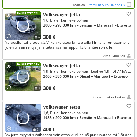
Hyvinkää,
Premium Auto Finland Oy
PÄIVITETTY 72H
Volkswagen Jetta
1,6, Ei tieliikennekelpoinen
2006
● 297 000 km
● Bensiini
● Manuaali
● Etuveto
300 €
6
Varaosiksi tai laittoon. 2 Viikon kuluttua lähtee tällä hinnalla romuttamolle
joten ollaan reiluja ja laitetaan sama lappu. 13.8 lähtee romulle!
Akaa, Miro Sell
PÄIVITETTY 24H
Volkswagen Jetta
1,9, Ei tieliikennekelpoinen - Luxline 1,9 TDI 77 kW PowerDiesel
2008
● 380 000 km
● Diesel
● Manuaali
● Etuveto
300 €
3
Orivesi, Pekka Laakso
Volkswagen Jetta
1,6, Ei tieliikennekelpoinen
1988
● 200 000 km
● Bensiini
● Manuaali
● Etuveto
400 €
21
Vw jetta myyntiin Vaihdossa voin ottaa Audi a4 b5 purkuautona tai 1.8t aeb