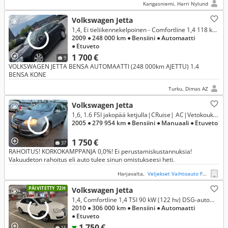
Kangasniemi, Harri Nylund
Volkswagen Jetta
1,4, Ei tieliikennekelpoinen - Comfortline 1,4 118 kW TSI, DSG-autom.
2009
● 248 000 km
● Bensiini
● Automaatti
● Etuveto
1 700 €
9
VOLKSWAGEN JETTA BENSA AUTOMAATTI (248 000km AJETTU) 1.4
BENSA KONE
Turku, Dimas AZ
Volkswagen Jetta
1,6, 1.6 FSI jakopää ketjulla|CRuise| AC|Vetokoukku| Seuraava katsastus 12/2026| *RAHOITUS 0,0% korko & VAIHTO ONNISTUU*
2005
● 279 954 km
● Bensiini
● Manuaali
● Etuveto
1 750 €
37
RAHOITUS! KORKOKAMPPANJA 0,0%! Ei perustamiskustannuksia!
Vakuudeton rahoitus eli auto tulee sinun omistukseesi heti.
Harjavalta,
Veljekset Vaihtoauto Fager Oy
PÄIVITETTY 72H
Volkswagen Jetta
1,4, Comfortline 1,4 TSI 90 kW (122 hv) DSG-automaatti
2010
● 306 000 km
● Bensiini
● Automaatti
● Etuveto
1 750 €
15