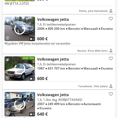
VW JETTA 2.0TDI
Perho, Juha Kalliokoski
Volkswagen Jetta
1,6, Ei tieliikennekelpoinen
2006
● 409 200 km
● Bensiini
● Manuaali
● Etuveto
600 €
3
Myydään VW Jetta korjattavaksi tai varaosiksi
Rauma, Elina Mäki-Soini
UUSI 72H
Volkswagen Jetta
1,6, Ei tieliikennekelpoinen
1987
● 431 707 km
● Bensiini
● Manuaali
● Etuveto
600 €
3
Taivalkoski, Ville Jokela
Volkswagen Jetta
1,4, 1.4tsi dsg /KORJATTAVAKSI
2007
● 249 499 km
● Bensiini
● Automaatti
● Etuveto
640 €
8