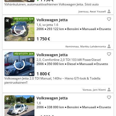
Vähänkuluinen, automaattivaihteinen Volkswagen Jetta. Siisti auto
Joensuu, Awat Yousefi
PÄIVITETTY 72H
Volkswagen Jetta
1,6, vv-jetta 1.6
2006
● 293 122 km
● Bensiini
● Manuaali
● Etuveto
1 750 €
11
Keminmaa, Markku Lahdenranta
PÄIVITETTY 24H
Volkswagen Jetta
2,0, Comfortline 2,0 TDI 103 kW PowerDiesel
2006
● 350 000 km
● Diesel
● Manuaali
● Etuveto
1 800 €
8
Volkswagen Jetta 2.0 TDI Manual, 140hv – Hieno GTI-look & Todella
pieniruokainen!!
Vantaa, Jani Niemi
Volkswagen Jetta
1,6
2006
● 338 000 km
● Bensiini
● Manuaali
● Etuveto