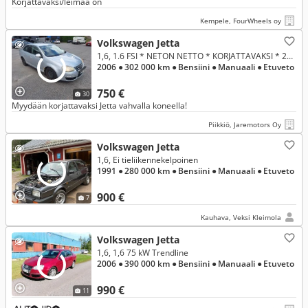
Korjattavaksi/leimaa on
Kempele, FourWheels oy
Volkswagen Jetta
1,6, 1.6 FSI * NETON NETTO * KORJATTAVAKSI * 2XRENKAAT * ILMASTOINTI * VAKKARI * YMYM..
2006
● 302 000 km
● Bensiini
● Manuaali
● Etuveto
750 €
30
Myydään korjattavaksi Jetta vahvalla koneella!
Piikkiö, Jaremotors Oy
Volkswagen Jetta
1,6, Ei tieliikennekelpoinen
1991
● 280 000 km
● Bensiini
● Manuaali
● Etuveto
900 €
7
Kauhava, Veksi Kleimola
Volkswagen Jetta
1,6, 1,6 75 kW Trendline
2006
● 390 000 km
● Bensiini
● Manuaali
● Etuveto
990 €
11