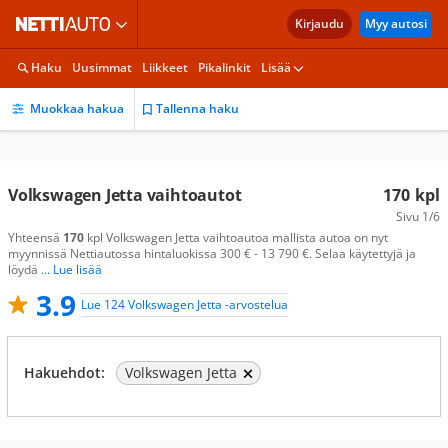
Kirjaudu
Myy autosi
Haku
Uusimmat
Liikkeet
Pikalinkit
Lisää
Muokkaa hakua
Tallenna haku
Volkswagen Jetta vaihtoautot
170
kpl
Sivu
1/6
Yhteensä
170
kpl Volkswagen Jetta vaihtoautoa mallista autoa on nyt
myynnissä Nettiautossa hintaluokissa 300 € - 13 790 €. Selaa käytettyjä ja
löydä
... Lue lisää
3.9
Lue 124 Volkswagen Jetta -arvostelua
Hakuehdot:
Volkswagen Jetta