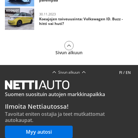
parempaa
KOEAJOT
30.11.2023
Koeajojen toiveuusinta: Volkswagen ID. Buzz -
hitti vai huti?
Sivun alkuun
Sivun alkuun
FI
/
EN
Suomen suosituin autojen markkinapaikka
Ilmoita Nettiautossa!
Tavoitat eniten ostajia ja teet mutkattomat
autokaupat.
Myy autosi