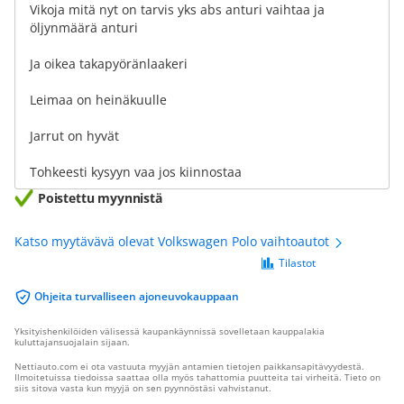
Vikoja mitä nyt on tarvis yks abs anturi vaihtaa ja
öljynmäärä anturi
Ja oikea takapyöränlaakeri
Leimaa on heinäkuulle
Jarrut on hyvät
Tohkeesti kysyyn vaa jos kiinnostaa
Poistettu myynnistä
Katso myytävävä olevat Volkswagen Polo vaihtoautot
Tilastot
Ohjeita turvalliseen ajoneuvokauppaan
Yksityishenkilöiden välisessä kaupankäynnissä sovelletaan kauppalakia
kuluttajansuojalain sijaan.
Nettiauto.com ei ota vastuuta myyjän antamien tietojen paikkansapitävyydestä.
Ilmoitetuissa tiedoissa saattaa olla myös tahattomia puutteita tai virheitä. Tieto on
siis sitova vasta kun myyjä on sen pyynnöstäsi vahvistanut.