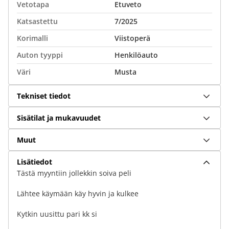
Vetotapa
Etuveto
Katsastettu
7/2025
Korimalli
Viistoperä
Auton tyyppi
Henkilöauto
Väri
Musta
Tekniset tiedot
Sisätilat ja mukavuudet
Muut
Lisätiedot
Tästä myyntiin jollekkin soiva peli
Lähtee käymään käy hyvin ja kulkee
Kytkin uusittu pari kk si