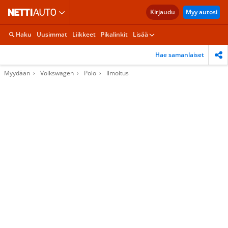
Kirjaudu
Myy autosi
Haku
Uusimmat
Liikkeet
Pikalinkit
Lisää
Hae samanlaiset
Myydään
Volkswagen
Polo
Ilmoitus