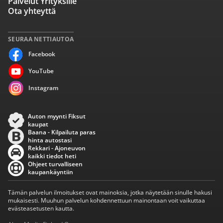
Palvelut Yrityksille
Ota yhteyttä
SEURAA NETTIAUTOA
Facebook
YouTube
Instagram
Auton myynti Fiksut
kaupat
Baana - Kilpailuta paras
hinta autostasi
Rekkari - Ajoneuvon
kaikki tiedot heti
Ohjeet turvalliseen
kaupankäyntiin
Tämän palvelun ilmoitukset ovat mainoksia, jotka näytetään sinulle hakusi
mukaisesti. Muuhun palvelun kohdennettuun mainontaan voit vaikuttaa
evästeasetusten kautta.