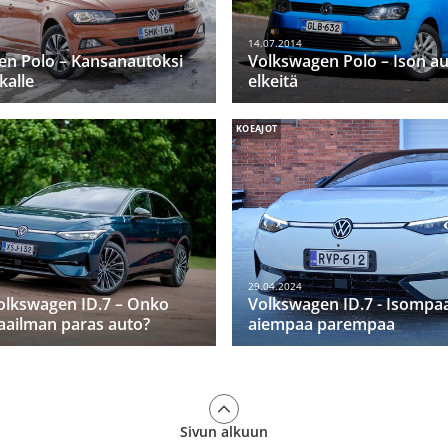
14.07.2014
en Polo – Kansanautoksi
Volkswagen Polo – Ison a
kalle
elkeitä
KOEAJOT
29.04.2024
olkswagen ID.7 – Onko
Volkswagen ID.7 - Isompaa
aailman paras auto?
aiempaa parempaa
Sivun alkuun