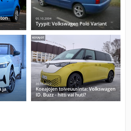
uton
05.10.2004
Tyypit: Volkswagen Polo Variant
KOEAJOT
30.11.2023
 ja
Koeajojen toiveuusinta: Volkswagen
ID. Buzz - hitti vai huti?