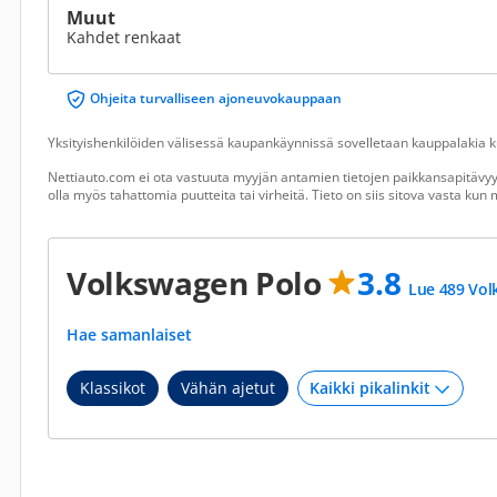
Muut
Kahdet renkaat
Ohjeita turvalliseen ajoneuvokauppaan
Yksityishenkilöiden välisessä kaupankäynnissä sovelletaan kauppalakia ku
Nettiauto.com ei ota vastuuta myyjän antamien tietojen paikkansapitävyyd
olla myös tahattomia puutteita tai virheitä. Tieto on siis sitova vasta ku
Volkswagen Polo
3.8
Lue 489 Vol
Hae samanlaiset
Klassikot
Vähän ajetut