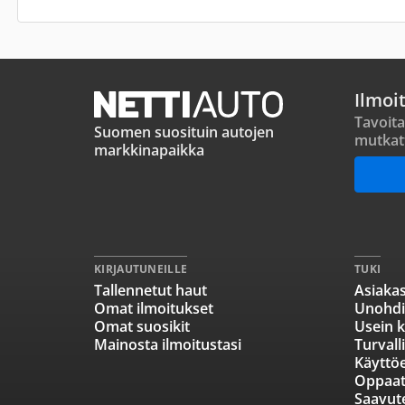
Ilmoi
Tavoita
Suomen suosituin autojen
mutkat
markkinapaikka
KIRJAUTUNEILLE
TUKI
Tallennetut haut
Asiakas
Omat ilmoitukset
Unohdi
Omat suosikit
Usein k
Mainosta ilmoitustasi
Turvall
Käyttö
Oppaa
Saavut