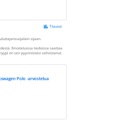
Tilastot
luttajansuojalain sijaan.
estä. Ilmoitetuissa tiedoissa saattaa
n myyjä on sen pyynnöstäsi vahvistanut.
kswagen Polo -arvostelua