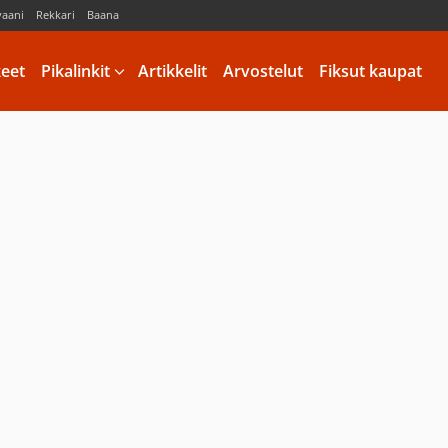
vaani
Rekkari
Baana
keet
Pikalinkit
Artikkelit
Arvostelut
Fiksut kaupat