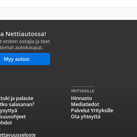
ta Nettiautossa!
t eniten ostajia ja teet
tomat autokaupat.
Myy autosi
YRITYKSILLE
tuki ja palaute
Hinnasto
tko salasanan?
Mediatiedot
ysyttyä
Palvelut Yrityksille
isuusohjeet
Ota yhteyttä
ehdot
t
ettavuusseloste