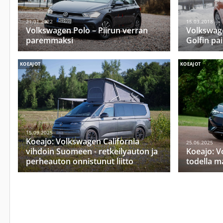
21.01.2022
15.03.2018
Volkswagen Polo – Piirun verran
Volkswag
paremmaksi
Golfin pai
KOEAJOT
KOEAJOT
15.09.2025
Koeajo: Volkswagen California
25.06.2025
vihdoin Suomeen - retkeilyauton ja
Koeajo: V
perheauton onnistunut liitto
todella m