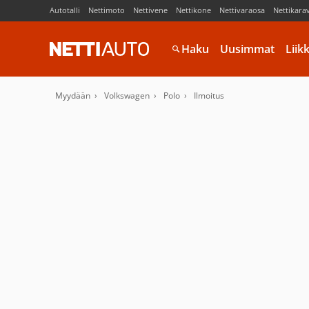
Autotalli
Nettimoto
Nettivene
Nettikone
Nettivaraosa
Nettikara
Haku
Uusimmat
Liik
Myydään
Volkswagen
Polo
Ilmoitus