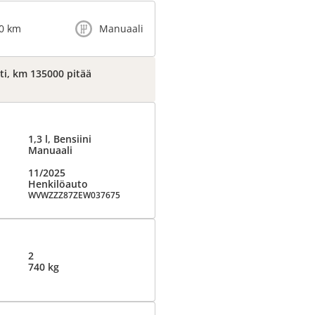
0 km
Manuaali
sti, km 135000 pitää
1,3 l, Bensiini
Manuaali
11/2025
Henkilöauto
WVWZZZ87ZEW037675
2
740 kg