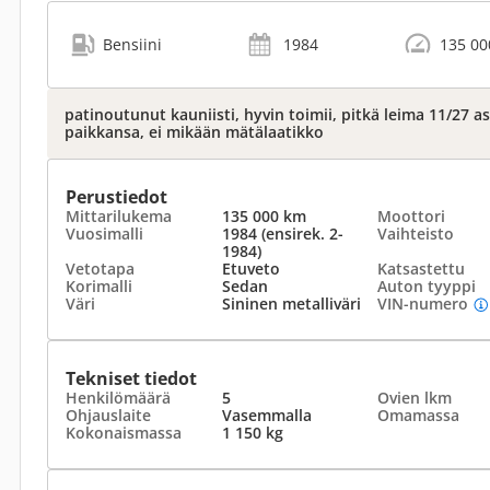
Bensiini
1984
135 00
patinoutunut kauniisti, hyvin toimii, pitkä leima 11/27 a
paikkansa, ei mikään mätälaatikko
Perustiedot
Mittarilukema
135 000 km
Moottori
Vuosimalli
1984 (ensirek. 2-
Vaihteisto
1984)
Vetotapa
Etuveto
Katsastettu
Korimalli
Sedan
Auton tyyppi
Väri
Sininen metalliväri
VIN-numero
Tekniset tiedot
Henkilömäärä
5
Ovien lkm
Ohjauslaite
Vasemmalla
Omamassa
Kokonaismassa
1 150 kg