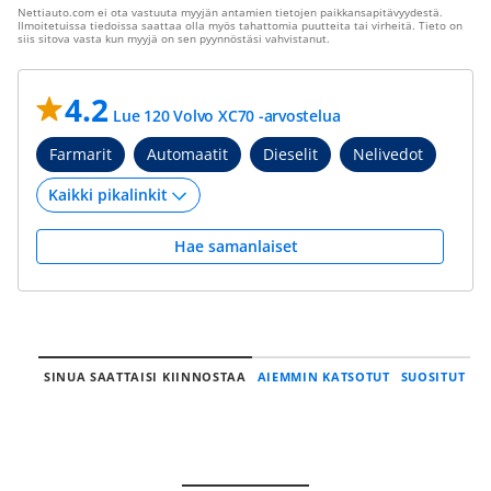
Nettiauto.com ei ota vastuuta myyjän antamien tietojen paikkansapitävyydestä.
Ilmoitetuissa tiedoissa saattaa olla myös tahattomia puutteita tai virheitä. Tieto on
siis sitova vasta kun myyjä on sen pyynnöstäsi vahvistanut.
4.2
Lue 120 Volvo XC70 -arvostelua
Farmarit
Automaatit
Dieselit
Nelivedot
Hae samanlaiset
SINUA SAATTAISI KIINNOSTAA
AIEMMIN KATSOTUT
SUOSITUT