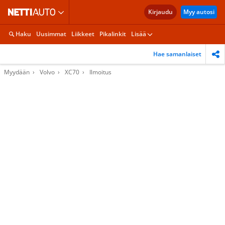
Kirjaudu
Myy autosi
Haku
Uusimmat
Liikkeet
Pikalinkit
Lisää
Hae samanlaiset
Myydään
Volvo
XC70
Ilmoitus