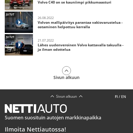
Volvo C40 on se kauniimpi pikkumaasturi
JUTUT
26.08.2022
Volvon mallipäivitys parantaa vakiovarustelua -
ostaminen helpottuu kerralla
JUTUT
21.07.2022
Lähes uudenveroinen Volvo kattavalla takuulla -
ja ilman odottelua
Sivun alkuun
Sivun alkuun
FI
/
EN
Suomen suosituin autojen markkinapaikka
Ilmoita Nettiautossa!