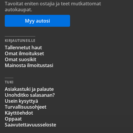
Tavoitat eniten ostajia ja teet mutkattomat
autokaupat.
Myy autosi
KIRJAUTUNEILLE
Tallennetut haut
Omat ilmoitukset
Omat suosikit
Mainosta ilmoitustasi
TUKI
Asiakastuki ja palaute
Unohditko salasanan?
Usein kysyttyä
Turvallisuusohjeet
Käyttöehdot
Oppaat
Saavutettavuusseloste