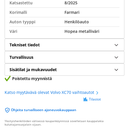
Katsastettu
8/2025
Korimalli
Farmari
Auton tyyppi
Henkilöauto
Väri
Hopea metalliväri
Tekniset tiedot
Turvallisuus
Sisätilat ja mukavuudet
Poistettu myynnistä
Katso myytävävä olevat Volvo XC70 vaihtoautot
Tilastot
Ohjeita turvalliseen ajoneuvokauppaan
Yksityishenkilöiden välisessä kaupankäynnissä sovelletaan kauppalakia
kuluttajansuojalain sijaan.