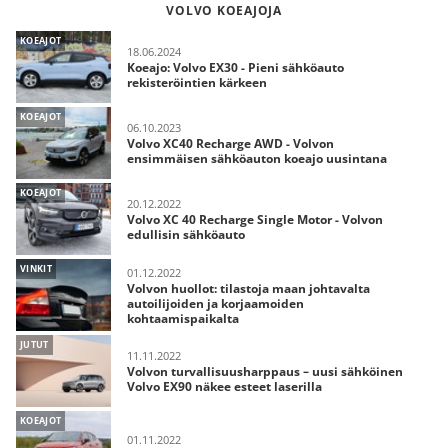
VOLVO KOEAJOJA
KOEAJOT
18.06.2024
Koeajo: Volvo EX30 - Pieni sähköauto
rekisteröintien kärkeen
KOEAJOT
06.10.2023
Volvo XC40 Recharge AWD - Volvon
ensimmäisen sähköauton koeajo uusintana
KOEAJOT
20.12.2022
Volvo XC 40 Recharge Single Motor - Volvon
edullisin sähköauto
VINKIT
01.12.2022
Volvon huollot: tilastoja maan johtavalta
autoilijoiden ja korjaamoiden
kohtaamispaikalta
JUTUT
11.11.2022
Volvon turvallisuusharppaus – uusi sähköinen
Volvo EX90 näkee esteet laserilla
KOEAJOT
01.11.2022