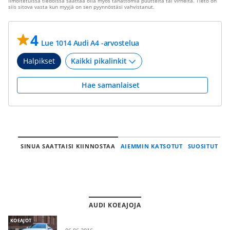
Ilmoitetuissa tiedoissa saattaa olla myös tahattomia puutteita tai virheitä. Tieto on
siis sitova vasta kun myyjä on sen pyynnöstäsi vahvistanut.
4
Lue 1014 Audi A4 -arvostelua
Halpikset
Hae samanlaiset
SINUA SAATTAISI KIINNOSTAA
AIEMMIN KATSOTUT
SUOSITUT
AUDI KOEAJOJA
KOEAJOT