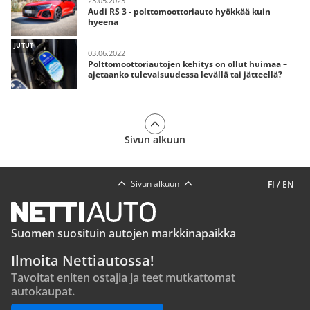
23.05.2023
Audi RS 3 - polttomoottoriauto hyökkää kuin
hyeena
JUTUT
03.06.2022
Polttomoottoriautojen kehitys on ollut huimaa –
ajetaanko tulevaisuudessa levällä tai jätteellä?
Sivun alkuun
Sivun alkuun
FI
/
EN
Suomen suosituin autojen markkinapaikka
Ilmoita Nettiautossa!
Tavoitat eniten ostajia ja teet mutkattomat
autokaupat.