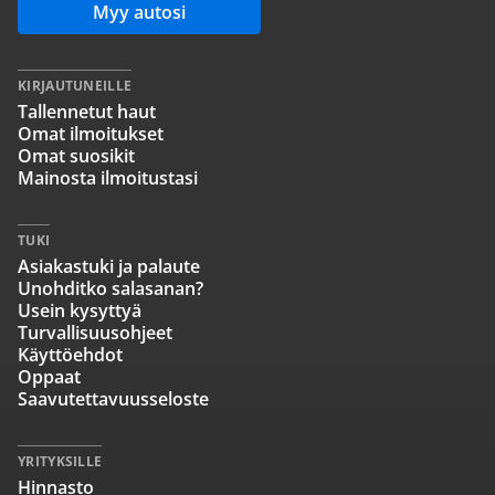
Myy autosi
KIRJAUTUNEILLE
Tallennetut haut
Omat ilmoitukset
Omat suosikit
Mainosta ilmoitustasi
TUKI
Asiakastuki ja palaute
Unohditko salasanan?
Usein kysyttyä
Turvallisuusohjeet
Käyttöehdot
Oppaat
Saavutettavuusseloste
YRITYKSILLE
Hinnasto