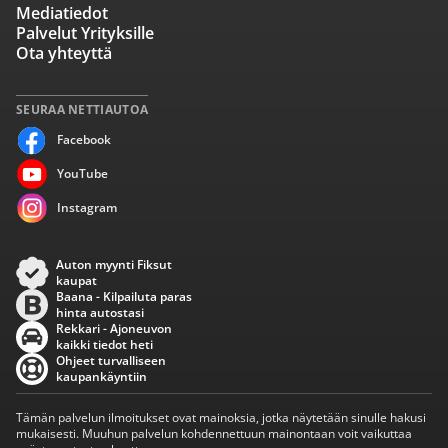
Mediatiedot
Palvelut Yrityksille
Ota yhteyttä
SEURAA NETTIAUTOA
Facebook
YouTube
Instagram
Auton myynti Fiksut
kaupat
Baana - Kilpailuta paras
hinta autostasi
Rekkari - Ajoneuvon
kaikki tiedot heti
Ohjeet turvalliseen
kaupankäyntiin
Tämän palvelun ilmoitukset ovat mainoksia, jotka näytetään sinulle hakusi
mukaisesti. Muuhun palvelun kohdennettuun mainontaan voit vaikuttaa