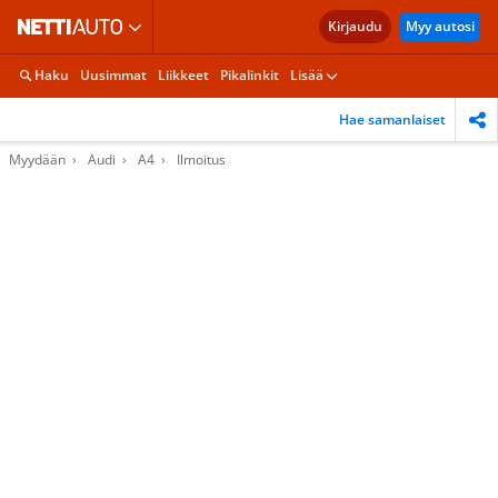
Kirjaudu
Myy autosi
Haku
Uusimmat
Liikkeet
Pikalinkit
Lisää
Hae samanlaiset
Myydään
Audi
A4
Ilmoitus