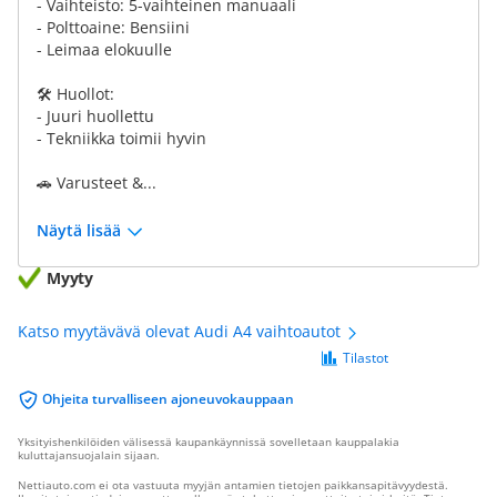
- Vaihteisto: 5-vaihteinen manuaali
- Polttoaine: Bensiini
- Leimaa elokuulle
🛠 Huollot:
- Juuri huollettu
- Tekniikka toimii hyvin
🚗 Varusteet &...
Näytä lisää
Myyty
Katso myytävävä olevat Audi A4 vaihtoautot
Tilastot
Ohjeita turvalliseen ajoneuvokauppaan
Yksityishenkilöiden välisessä kaupankäynnissä sovelletaan kauppalakia
kuluttajansuojalain sijaan.
Nettiauto.com ei ota vastuuta myyjän antamien tietojen paikkansapitävyydestä.