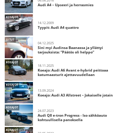
06.06.2016
Audi A4 – Upseeri ja herrasmies
KOEAJOT
14.12.2009
Tyypit: Audi A4 quattro
JUTUT
04.12.2025
Sini myi Audinsa Baanassa ja yllättyi
tarjouksista: “Päätös oli helppo”
KOEAJOT
18.11.2025
Koeajo: Audi A6 Avant e-hybrid peittoaa
katumaasturit ajettavuudellaan
KOEAJOT
13.09.2024
Koeajo: Audi A3 Allstreet – Jokaiselle jotain
KOEAJOT
24.07.2023
Audi Q8 e-tron Progress - Iso sähköauto
kohtuullisella panoksella
KOEAJOT