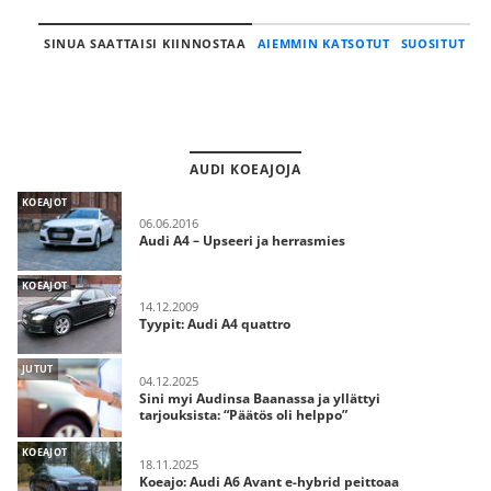
SINUA SAATTAISI KIINNOSTAA
AIEMMIN KATSOTUT
SUOSITUT
AUDI KOEAJOJA
KOEAJOT
06.06.2016
Audi A4 – Upseeri ja herrasmies
KOEAJOT
14.12.2009
Tyypit: Audi A4 quattro
JUTUT
04.12.2025
Sini myi Audinsa Baanassa ja yllättyi
tarjouksista: “Päätös oli helppo”
KOEAJOT
18.11.2025
Koeajo: Audi A6 Avant e-hybrid peittoaa