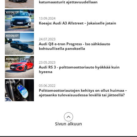
katumaasturit ajettavuudellaan
KOEAJOT
13.09.2024
Koeajo: Audi A3 Allstreet – Jokaiselle jotain
KOEAJOT
24.07.2023
Audi Q8 e-tron Progress - Iso sähköauto
kohtuullisella panoksella
KOEAJOT
23.05.2023
Audi RS 3 - polttomoottoriauto hyökkää kuin
hyeena
JUTUT
03.06.2022
Polttomoottoriautojen kehitys on ollut huimaa –
ajetaanko tulevaisuudessa levällä tai jätteellä?
Sivun alkuun