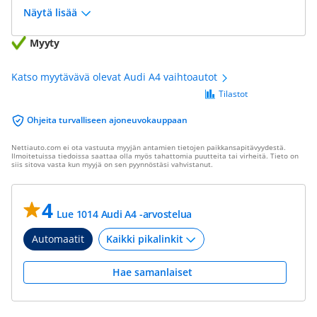
Näytä lisää
Myyty
Katso myytävävä olevat Audi A4 vaihtoautot
Tilastot
Ohjeita turvalliseen ajoneuvokauppaan
Nettiauto.com ei ota vastuuta myyjän antamien tietojen paikkansapitävyydestä.
Ilmoitetuissa tiedoissa saattaa olla myös tahattomia puutteita tai virheitä. Tieto on
siis sitova vasta kun myyjä on sen pyynnöstäsi vahvistanut.
4
Lue 1014 Audi A4 -arvostelua
Automaatit
Hae samanlaiset