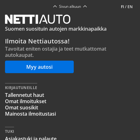
Sivun alkuun
FI
/
EN
Suomen suosituin autojen markkinapaikka
Ilmoita Nettiautossa!
Tavoitat eniten ostajia ja teet mutkattomat
autokaupat.
Myy autosi
KIRJAUTUNEILLE
Tallennetut haut
Omat ilmoitukset
Omat suosikit
Mainosta ilmoitustasi
TUKI
Asiakastuki ja palaute