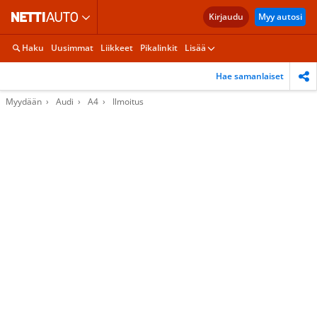
Kirjaudu
Myy autosi
Haku
Uusimmat
Liikkeet
Pikalinkit
Lisää
Hae samanlaiset
Myydään
Audi
A4
Ilmoitus