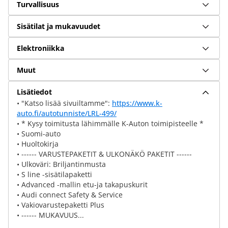
Turvallisuus
Sisätilat ja mukavuudet
Elektroniikka
Muut
Lisätiedot
• "Katso lisää sivuiltamme":
https://www.k-
auto.fi/autotunniste/LRL-499/
• * Kysy toimitusta lähimmälle K-Auton toimipisteelle *
• Suomi-auto
• Huoltokirja
• ------ VARUSTEPAKETIT & ULKONÄKÖ PAKETIT ------
• Ulkoväri: Briljantinmusta
• S line -sisätilapaketti
• Advanced -mallin etu-ja takapuskurit
• Audi connect Safety & Service
• Vakiovarustepaketti Plus
• ------ MUKAVUUS...