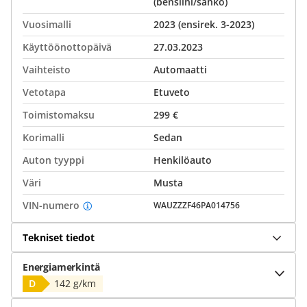
(bensiini/sähkö)
Vuosimalli
2023 (ensirek. 3-2023)
Käyttöönottopäivä
27.03.2023
Vaihteisto
Automaatti
Vetotapa
Etuveto
Toimistomaksu
299 €
Korimalli
Sedan
Auton tyyppi
Henkilöauto
Väri
Musta
VIN-numero
WAUZZZF46PA014756
Tekniset tiedot
Energiamerkintä
D
142 g/km