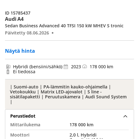
ID 15785437
Audi A4
Sedan Business Advanced 40 TFSI 150 kW MHEV S tronic
Päivitetty 08.06.2026
Näytä hinta
Hybridi (bensiini/sähkö)
2023
178 000 km
Ei tiedossa
| Suomi-auto | PA-lämmitin kauko-ohjaimella |
Vetokoukku | Matrix LED-ajovalot | S line -
sisätilapaketti | Peruutuskamera | Audi Sound System
|
Perustiedot
Mittarilukema
178 000 km
Moottori
2,0 l, Hybridi