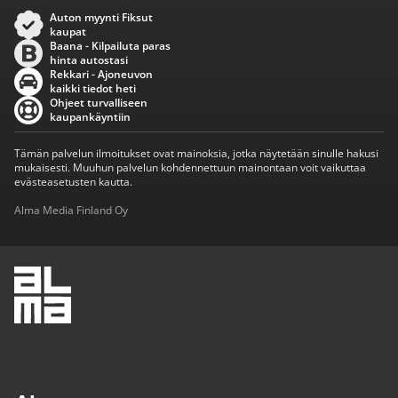
Auton myynti Fiksut
kaupat
Baana - Kilpailuta paras
hinta autostasi
Rekkari - Ajoneuvon
kaikki tiedot heti
Ohjeet turvalliseen
kaupankäyntiin
Tämän palvelun ilmoitukset ovat mainoksia, jotka näytetään sinulle hakusi
mukaisesti. Muuhun palvelun kohdennettuun mainontaan voit vaikuttaa
evästeasetusten kautta.
Alma Media Finland Oy