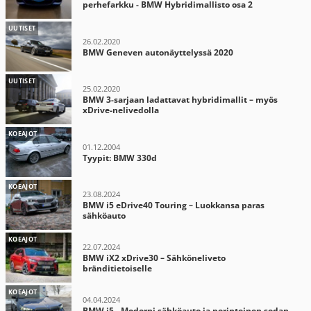
perhefarkku - BMW Hybridimallisto osa 2
UUTISET
26.02.2020
BMW Geneven autonäyttelyssä 2020
UUTISET
25.02.2020
BMW 3-sarjaan ladattavat hybridimallit – myös
xDrive-nelivedolla
KOEAJOT
01.12.2004
Tyypit: BMW 330d
KOEAJOT
23.08.2024
BMW i5 eDrive40 Touring – Luokkansa paras
sähköauto
KOEAJOT
22.07.2024
BMW iX2 xDrive30 – Sähköneliveto
bränditietoiselle
KOEAJOT
04.04.2024
BMW i5 - Moderni sähköauto ja perinteinen sedan