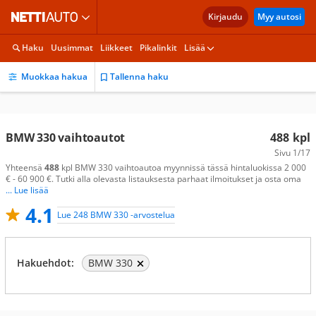
Kirjaudu
Myy autosi
Haku
Uusimmat
Liikkeet
Pikalinkit
Lisää
Muokkaa hakua
Tallenna haku
BMW 330 vaihtoautot
488
kpl
Sivu
1/17
Yhteensä
488
kpl BMW 330 vaihtoautoa myynnissä tässä hintaluokissa 2 000
€ - 60 900 €. Tutki alla olevasta listauksesta parhaat ilmoitukset ja osta oma
... Lue lisää
4.1
Lue 248 BMW 330 -arvostelua
Hakuehdot:
BMW 330