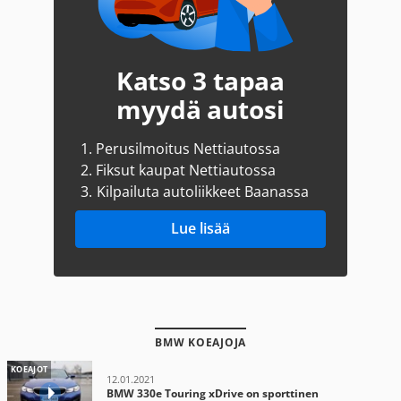
Katso 3 tapaa
myydä autosi
1.
Perusilmoitus Nettiautossa
2.
Fiksut kaupat Nettiautossa
3.
Kilpailuta autoliikkeet Baanassa
Lue lisää
BMW KOEAJOJA
KOEAJOT
12.01.2021
BMW 330e Touring xDrive on sporttinen