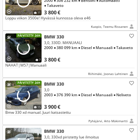
2000
● 306 232 km
● Bensiini
● Automaatti
● Takaveto
3 800 €
11
Loppu viikon 3500e! Hyvässä kunnossa oleva e46
Kuopio, Teemu Rissanen
PÄIVITETTY 24H
BMW 330
3,0, 330D. MANUAALI
2000
● 380 099 km
● Diesel
● Manuaali
● Takaveto
3 800 €
7
NAHAT|M57|Manuaali
Riihimäki, Joonas Lahtinen
PÄIVITETTY 24H
BMW 330
3,0
2003
● 376 390 km
● Diesel
● Manuaali
● Neliveto
3 900 €
15
Bmw 330 xd manual. Juuri katsastettu
Pyhäjärvi, Arto Mäkimartti
BMW 330
3,0, 330xd piristetty lue ilmoitus