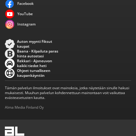
Facebook
YouTube
Instagram
Auton myynti Fiksut
kaupat
Baana - Kilpailuta paras
hinta autostasi
Rekkari - Ajoneuvon
kaikki tiedot heti
Ohjeet turvalliseen
kaupankäyntiin
Tämän palvelun ilmoitukset ovat mainoksia, jotka näytetään sinulle hakusi
mukaisesti. Muuhun palvelun kohdennettuun mainontaan voit vaikuttaa
evästeasetusten kautta.
Alma Media Finland Oy