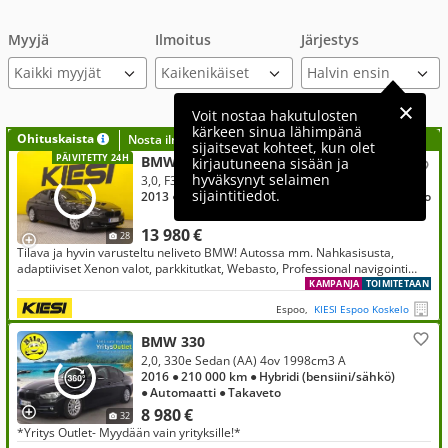
Myyjä
Ilmoitus
Järjestys
Kaikki myyjät
Voit nostaa hakutulosten
kärkeen sinua lähimpänä
Ohituskaista
Nosta ilmoituksesi tähän?
sijaitsevat kohteet, kun olet
PÄIVITETTY 24H
BMW 330
kirjautuneena sisään ja
hyväksynyt selaimen
3,0, F30 Sedan 330d TwinPower Turbo A xDrive / Webasto / Prof.Navi / Nahkasisusta / Adapt. Xenon / Parkkitutkat
sijaintitiedot.
2013
● 268 000 km
● Diesel
● Automaatti
● Neliveto
13 980 €
28
Tilava ja hyvin varusteltu neliveto BMW! Autossa mm. Nahkasisusta,
adaptiiviset Xenon valot, parkkitutkat, Webasto, Professional navigointi
yms!
KAMPANJA
TOIMITETAAN
Espoo,
KIESI Espoo Koskelo
BMW 330
2,0, 330e Sedan (AA) 4ov 1998cm3 A
2016
● 210 000 km
● Hybridi (bensiini/sähkö)
● Automaatti
● Takaveto
8 980 €
32
*Yritys Outlet- Myydään vain yrityksille!*