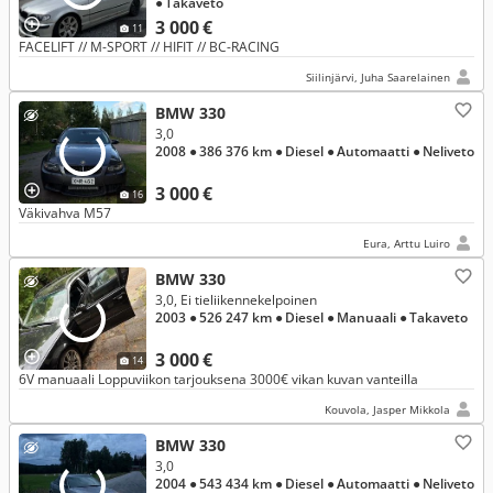
● Takaveto
3 000 €
11
FACELIFT // M-SPORT // HIFIT // BC-RACING
Siilinjärvi, Juha Saarelainen
BMW 330
3,0
2008
● 386 376 km
● Diesel
● Automaatti
● Neliveto
3 000 €
16
Väkivahva M57
Eura, Arttu Luiro
BMW 330
3,0, Ei tieliikennekelpoinen
2003
● 526 247 km
● Diesel
● Manuaali
● Takaveto
3 000 €
14
6V manuaali Loppuviikon tarjouksena 3000€ vikan kuvan vanteilla
Kouvola, Jasper Mikkola
BMW 330
3,0
2004
● 543 434 km
● Diesel
● Automaatti
● Neliveto