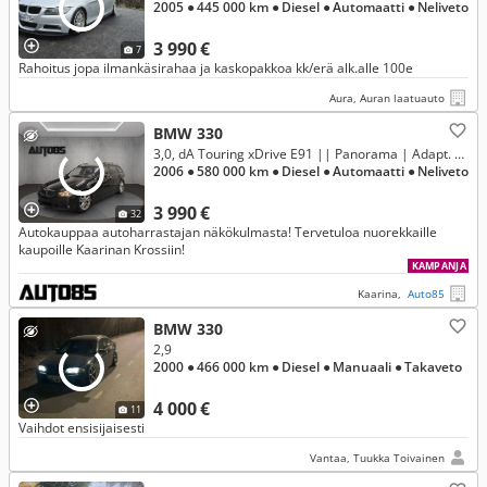
2005
● 445 000 km
● Diesel
● Automaatti
● Neliveto
3 990 €
7
Rahoitus jopa ilmankäsirahaa ja kaskopakkoa kk/erä alk.alle 100e
Aura, Auran laatuauto
BMW 330
3,0, dA Touring xDrive E91 || Panorama | Adapt. Xenon | TV | Valopaketti | HiFi DSP | Tutkat | Musta sisäkatto | Keyless ym
2006
● 580 000 km
● Diesel
● Automaatti
● Neliveto
3 990 €
32
Autokauppaa autoharrastajan näkökulmasta! Tervetuloa nuorekkaille
kaupoille Kaarinan Krossiin!
KAMPANJA
Kaarina,
Auto85
BMW 330
2,9
2000
● 466 000 km
● Diesel
● Manuaali
● Takaveto
4 000 €
11
Vaihdot ensisijaisesti
Vantaa, Tuukka Toivainen