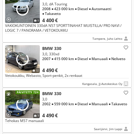
3,0, dA Touring
2008
● 423 000 km
● Diesel
● Automaatti
● Takaveto
4 400 €
8
VAKIOKUNTOINEN 330dA N57 SPORTTINAHAT MUISTILLA/ PRO NAVI /
LOGIC 7 / PANORAMA / VETOKOUKKU
Tampere, Juho Lehto
BMW 330
3,0, 330xd
2007
● 415 000 km
● Diesel
● Manuaali
● Neliveto
4 490 €
32
Vetokoukku, Webasto, Sport-penkit, 2x renkaat
Kangasala, JJ-Autokeskus Oy
PÄIVITETTY 72H
BMW 330
3,0
2002
● 559 000 km
● Diesel
● Manuaali
● Takaveto
4 490 €
9
Tehokas M57 manuaali
Saarijärvi, Jim Lappi