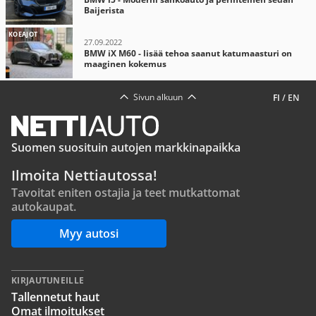
Baijerista
KOEAJOT
27.09.2022
BMW iX M60 - lisää tehoa saanut katumaasturi on
maaginen kokemus
Sivun alkuun
FI
/
EN
Suomen suosituin autojen markkinapaikka
Ilmoita Nettiautossa!
Tavoitat eniten ostajia ja teet mutkattomat
autokaupat.
Myy autosi
KIRJAUTUNEILLE
Tallennetut haut
Omat ilmoitukset