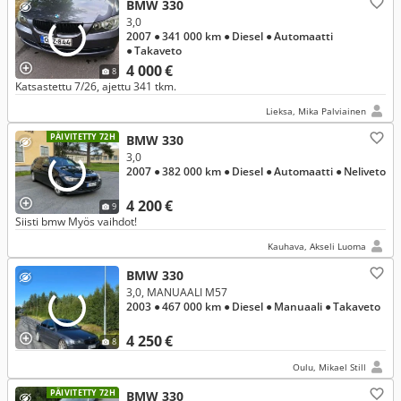
BMW 330
3,0
2007
● 341 000 km
● Diesel
● Automaatti
● Takaveto
4 000 €
8
Katsastettu 7/26, ajettu 341 tkm.
Lieksa, Mika Palviainen
PÄIVITETTY 72H
BMW 330
3,0
2007
● 382 000 km
● Diesel
● Automaatti
● Neliveto
4 200 €
9
Siisti bmw Myös vaihdot!
Kauhava, Akseli Luoma
BMW 330
3,0, MANUAALI M57
2003
● 467 000 km
● Diesel
● Manuaali
● Takaveto
4 250 €
8
Oulu, Mikael Still
PÄIVITETTY 72H
BMW 330