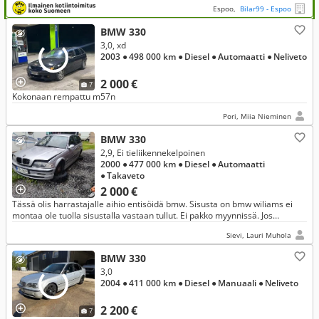
Espoo,
Bilar99 - Espoo
BMW 330
3,0, xd
2003
● 498 000 km
● Diesel
● Automaatti
● Neliveto
2 000 €
7
Kokonaan rempattu m57n
Pori, Miia Nieminen
BMW 330
2,9, Ei tieliikennekelpoinen
2000
● 477 000 km
● Diesel
● Automaatti
● Takaveto
2 000 €
Tässä olis harrastajalle aihio entisöidä bmw. Sisusta on bmw wiliams ei
montaa ole tuolla sisustalla vastaan tullut. Ei pakko myynnissä. Jos
kiinnostus herää niin parhaiten tavoittaa soittamalla
Sievi, Lauri Muhola
BMW 330
3,0
2004
● 411 000 km
● Diesel
● Manuaali
● Neliveto
2 200 €
7