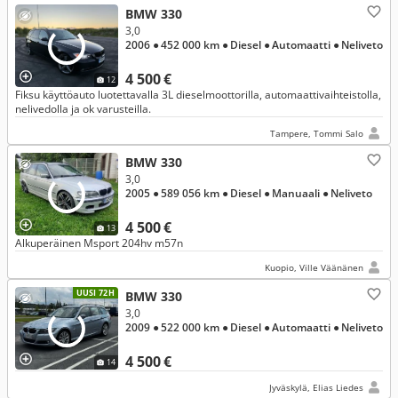
BMW 330
3,0
2006
● 452 000 km
● Diesel
● Automaatti
● Neliveto
4 500 €
12
Fiksu käyttöauto luotettavalla 3L dieselmoottorilla, automaattivaihteistolla,
nelivedolla ja ok varusteilla.
Tampere, Tommi Salo
BMW 330
3,0
2005
● 589 056 km
● Diesel
● Manuaali
● Neliveto
4 500 €
13
Alkuperäinen Msport 204hv m57n
Kuopio, Ville Väänänen
UUSI 72H
BMW 330
3,0
2009
● 522 000 km
● Diesel
● Automaatti
● Neliveto
4 500 €
14
Jyväskylä, Elias Liedes