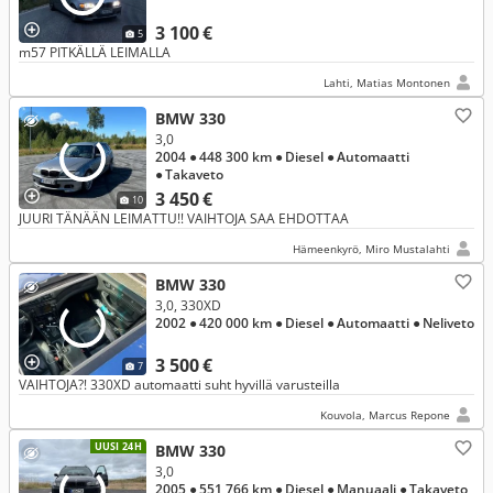
3 100 €
5
m57 PITKÄLLÄ LEIMALLA
Lahti, Matias Montonen
BMW 330
3,0
2004
● 448 300 km
● Diesel
● Automaatti
● Takaveto
3 450 €
10
JUURI TÄNÄÄN LEIMATTU!! VAIHTOJA SAA EHDOTTAA
Hämeenkyrö, Miro Mustalahti
BMW 330
3,0, 330XD
2002
● 420 000 km
● Diesel
● Automaatti
● Neliveto
3 500 €
7
VAIHTOJA?! 330XD automaatti suht hyvillä varusteilla
Kouvola, Marcus Repone
UUSI 24H
BMW 330
3,0
2005
● 551 766 km
● Diesel
● Manuaali
● Takaveto