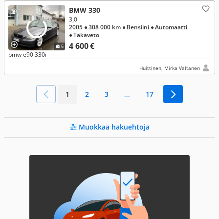
BMW 330
3,0
2005
● 308 000 km
● Bensiini
● Automaatti
● Takaveto
4 600 €
6
bmw e90 330i
Huittinen, Mirka Valtanen
1
2
3
...
17
Muokkaa hakuehtoja