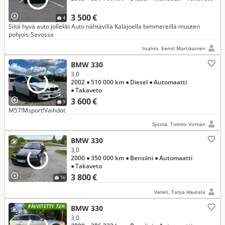
3 500 €
4
Siitä hyvä auto jollekki Auto nähtävillä Kalajoella bimmereillä muuten
pohjois-Savossa
Iisalmi, Eemil Martikainen
BMW 330
3,0
2002
● 510 000 km
● Diesel
● Automaatti
● Takaveto
3 600 €
9
M57!Msport!Vaihdot
Sysmä, Tommi Virman
BMW 330
3,0
2000
● 350 000 km
● Bensiini
● Automaatti
● Takaveto
3 800 €
16
Veteli, Tanja Hautala
PÄIVITETTY 72H
BMW 330
3,0