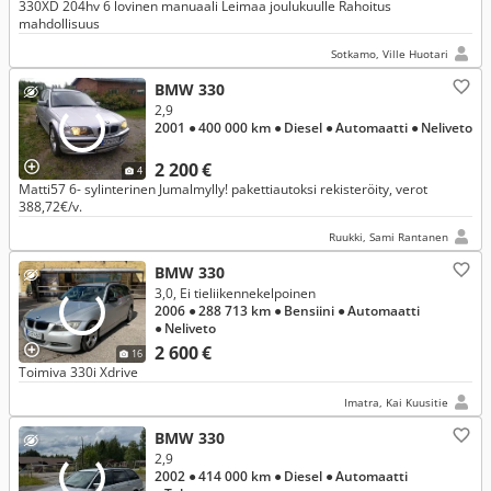
330XD 204hv 6 lovinen manuaali Leimaa joulukuulle Rahoitus
mahdollisuus
Sotkamo, Ville Huotari
BMW 330
2,9
2001
● 400 000 km
● Diesel
● Automaatti
● Neliveto
2 200 €
4
Matti57 6- sylinterinen Jumalmylly! pakettiautoksi rekisteröity, verot
388,72€/v.
Ruukki, Sami Rantanen
BMW 330
3,0, Ei tieliikennekelpoinen
2006
● 288 713 km
● Bensiini
● Automaatti
● Neliveto
2 600 €
16
Toimiva 330i Xdrive
Imatra, Kai Kuusitie
BMW 330
2,9
2002
● 414 000 km
● Diesel
● Automaatti