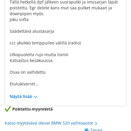
Tällä hetkellä dpf jälkeen suoraputki ja imusarjan läpät
poistettu. Egr delete kans mut saa putket mukaan ja
downpipen myös.
Joku softa
Säädettävä alustasarja
ccc yksikkö temppuilee välillä (radio)
Ulkopuolelta rujo mutta toimii
Katsastus kesäkuussa.
Osaa on vaihdettu
Etutukivarret...
Näytä lisää
Poistettu myynnistä
Katso myytävävä olevat BMW 520 vaihtoautot
Tilastot