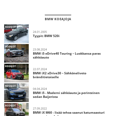
BMW KOEAJOJA
KOEAJOT
24.01.2005
Tyypit: BMW 520i
KOEAJOT
23.08.2024
BMW i5 eDrive40 Touring – Luokkansa paras
sähköauto
KOEAJOT
22.07.2024
BMW iX2 xDrive30 – Sähköneliveto
bränditietoiselle
KOEAJOT
04.04.2024
BMW i5 - Moderni sähköauto ja perinteinen
sedan Baijerista
KOEAJOT
27.09.2022
BMW iX M60 - lisää tehoa saanut katumaasturi