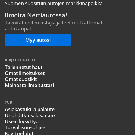
Suomen suosituin autojen markkinapaikka
Ilmoita Nettiautossa!
Tavoitat eniten ostajia ja teet mutkattomat
autokaupat.
Myy autosi
KIRJAUTUNEILLE
Tallennetut haut
Omat ilmoitukset
Omat suosikit
Mainosta ilmoitustasi
TUKI
Asiakastuki ja palaute
Unohditko salasanan?
Usein kysyttyä
Turvallisuusohjeet
Käyttöehdot