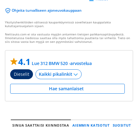
Ohjeita turvalliseen ajoneuvokauppaan
Yksityishenkilöiden välisessä kaupankäynnissä sovelletaan kauppalakia
kuluttajansuojalain sijaan.
Nettiauto.com ei ota vastuuta myyjän antamien tietojen paikkansapitävyydestä.
Ilmoitetuissa tiedoissa saattaa olla myös tahattomia puutteita tai virheitä. Tieto on
siis sitova vasta kun myyjä on sen pyynnöstäsi vahvistanut.
4.1
Lue 312 BMW 520 -arvostelua
Dieselit
Hae samanlaiset
SINUA SAATTAISI KIINNOSTAA
AIEMMIN KATSOTUT
SUOSITUT