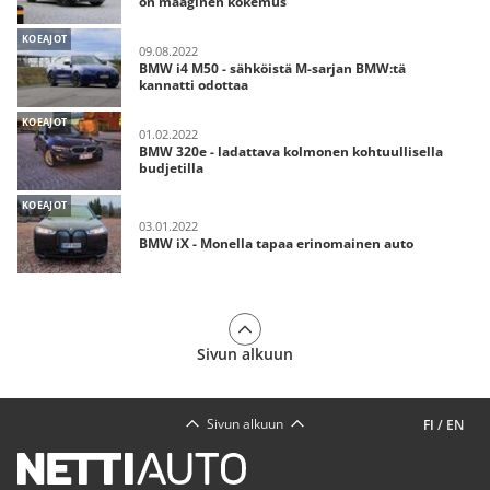
on maaginen kokemus
KOEAJOT
09.08.2022
BMW i4 M50 - sähköistä M-sarjan BMW:tä
kannatti odottaa
KOEAJOT
01.02.2022
BMW 320e - ladattava kolmonen kohtuullisella
budjetilla
KOEAJOT
03.01.2022
BMW iX - Monella tapaa erinomainen auto
Sivun alkuun
Sivun alkuun
FI
/
EN