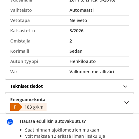
Vaihteisto
Automaatti
Vetotapa
Neliveto
Katsastettu
3/2026
Omistajia
2
Korimalli
Sedan
Auton tyyppi
Henkilöauto
Väri
Valkoinen metalliväri
Tekniset tiedot
Energiamerkintä
F
183 g/km
Haussa edullisin autovakuutus?
Saat hinnan ajokilometrien mukaan
Voit maksaa 12 erässä ilman lisäkuluja