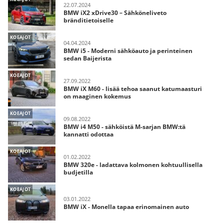
22.07.2024
BMW iX2 xDrive30 – Sähköneliveto
bränditietoiselle
KOEAJOT
04.04.2024
BMW i5 - Moderni sähköauto ja perinteinen
sedan Baijerista
KOEAJOT
27.09.2022
BMW iX M60 - lisää tehoa saanut katumaasturi
on maaginen kokemus
KOEAJOT
09.08.2022
BMW i4 M50 - sähköistä M-sarjan BMW:tä
kannatti odottaa
KOEAJOT
01.02.2022
BMW 320e - ladattava kolmonen kohtuullisella
budjetilla
KOEAJOT
03.01.2022
BMW iX - Monella tapaa erinomainen auto