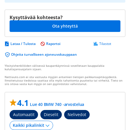
Kysyttävää kohteesta?
Ota yhteyttä
Lataa / Tulosta
Raportoi
Tilastot
Ohjeita turvalliseen ajoneuvokauppaan
Yksityishenkilöiden välisessä kaupankäynnissä sovelletaan kauppalakia
kuluttajansuojalain sijaan.
Nettiauto.com ei ota vastuuta myyjän antamien tietojen paikkansapitävyydestä.
Ilmoitetuissa tiedoissa saattaa olla myös tahattomia puutteita tai virheitä. Tieto on
siis sitova vasta kun myyjä on sen pyynnöstäsi vahvistanut.
4.1
Lue 40 BMW 740 -arvostelua
Automaatit
Dieselit
Nelivedot