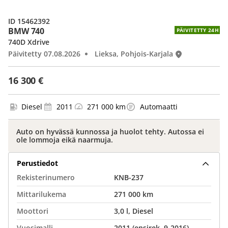
ID 15462392
BMW 740
PÄIVITETTY 24H
740D Xdrive
Päivitetty 07.08.2026
Lieksa, Pohjois-Karjala
16 300 €
Diesel
2011
271 000 km
Automaatti
Auto on hyvässä kunnossa ja huolot tehty. Autossa ei
ole lommoja eikä naarmuja.
Perustiedot
Rekisterinumero
KNB-237
Mittarilukema
271 000 km
Moottori
3,0 l, Diesel
Vuosimalli
2011 (ensirek. 9-2016)