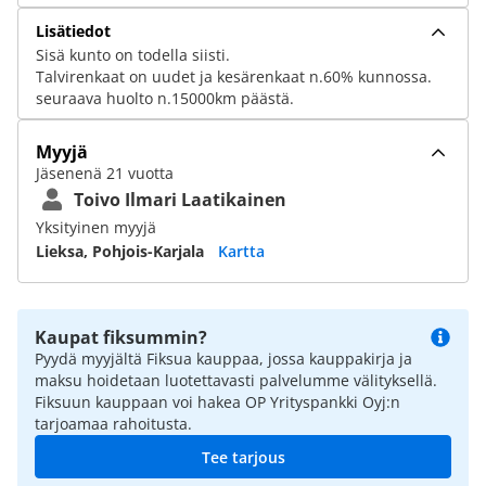
Lisätiedot
Sisä kunto on todella siisti.
Talvirenkaat on uudet ja kesärenkaat n.60% kunnossa.
seuraava huolto n.15000km päästä.
Myyjä
Jäsenenä 21 vuotta
Toivo Ilmari Laatikainen
Yksityinen myyjä
Lieksa, Pohjois-Karjala
Kartta
Kaupat fiksummin?
Pyydä myyjältä Fiksua kauppaa, jossa kauppakirja ja
maksu hoidetaan luotettavasti palvelumme välityksellä.
Fiksuun kauppaan voi hakea OP Yrityspankki Oyj:n
tarjoamaa rahoitusta.
Tee tarjous