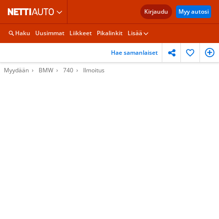
Kirjaudu
Myy autosi
Haku
Uusimmat
Liikkeet
Pikalinkit
Lisää
Hae samanlaiset
Myydään
BMW
740
Ilmoitus