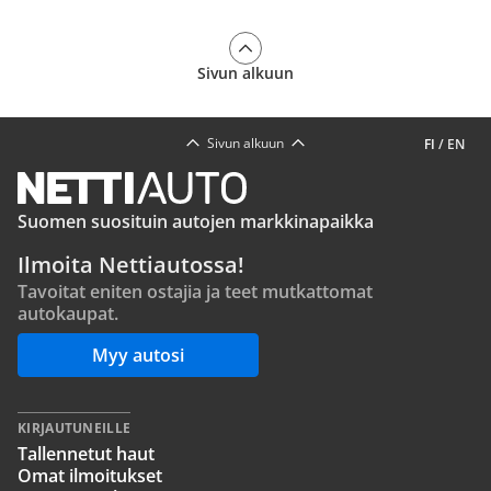
Sivun alkuun
Sivun alkuun
FI
/
EN
Suomen suosituin autojen markkinapaikka
Ilmoita Nettiautossa!
Tavoitat eniten ostajia ja teet mutkattomat
autokaupat.
Myy autosi
KIRJAUTUNEILLE
Tallennetut haut
Omat ilmoitukset