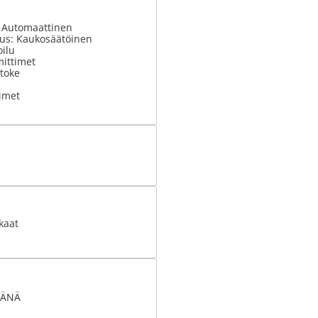
: Automaattinen
tus: Kaukosäätöinen
ilu
ittimet
stoke
imet
kaat
VÄNÄ