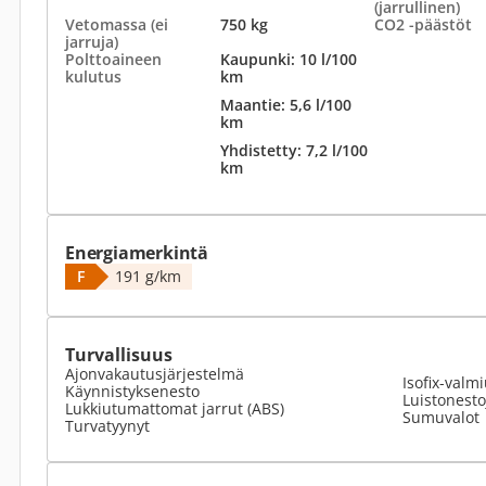
(jarrullinen)
Vetomassa (ei
750 kg
CO2 -päästöt
jarruja)
Polttoaineen
Kaupunki: 10 l/100
kulutus
km
Maantie: 5,6 l/100
km
Yhdistetty: 7,2 l/100
km
Energiamerkintä
F
191 g/km
Turvallisuus
Ajonvakautusjärjestelmä
Isofix-valm
Käynnistyksenesto
Luistonesto
Lukkiutumattomat jarrut (ABS)
Sumuvalot
Turvatyynyt