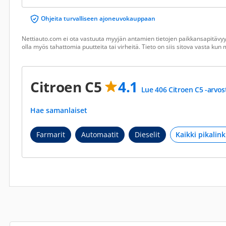
Ohjeita turvalliseen ajoneuvokauppaan
Nettiauto.com ei ota vastuuta myyjän antamien tietojen paikkansapitävyyd
olla myös tahattomia puutteita tai virheitä. Tieto on siis sitova vasta ku
Citroen C5
4.1
Lue 406 Citroen C5 -arvos
Hae samanlaiset
Farmarit
Automaatit
Dieselit