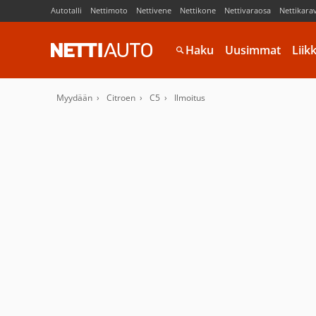
Autotalli
Nettimoto
Nettivene
Nettikone
Nettivaraosa
Nettikara
Haku
Uusimmat
Liik
Myydään
Citroen
C5
Ilmoitus