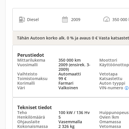
Diesel
2009
350 000
Tähän Autoon korko alk. 0 % ja avaus 0 € Vasta katsastet
Perustiedot
Mittarilukema
350 000 km
Moottori
Vuosimalli
2009 (ensirek. 3-
Käyttöönottop
2009)
Vaihteisto
Automaatti
Vetotapa
Toimistomaksu
99 €
Katsastettu
Korimalli
Farmari
Auton tyyppi
Väri
Valkoinen
VIN-numero
Tekniset tiedot
Teho
100 kW / 136 Hv
Huippunopeus
Henkilömäärä
5
Ovien lkm
Ohjauslaite
Vasemmalla
Omamassa
Kokonaismassa
2 326 kg
Vetomassa