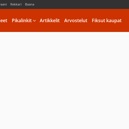
vaani
Rekkari
Baana
keet
Pikalinkit
Artikkelit
Arvostelut
Fiksut kaupat