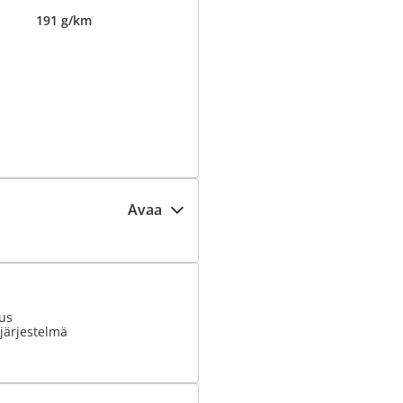
191 g/km
Avaa
ius
järjestelmä