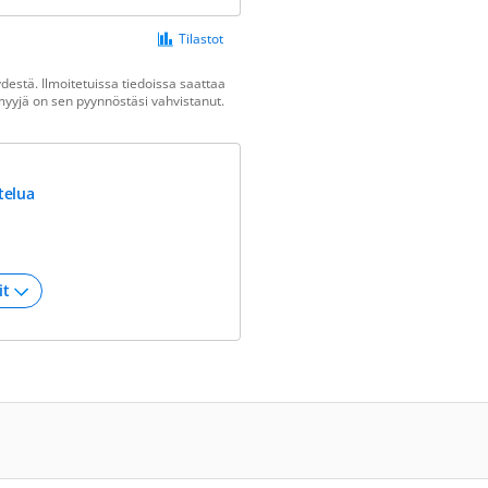
Tilastot
estä. Ilmoitetuissa tiedoissa saattaa
n myyjä on sen pyynnöstäsi vahvistanut.
telua