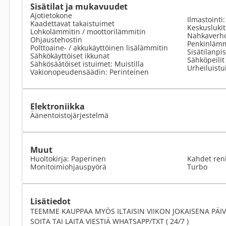
Sisätilat ja mukavuudet
Ajotietokone
Ilmastointi
Kaadettavat takaistuimet
Keskusluki
Lohkolämmitin / moottorilämmitin
Nahkaverho
Ohjaustehostin
Penkinlämm
Polttoaine- / akkukäyttöinen lisälämmitin
Sisätilanpi
Sähkökäyttöiset ikkunat
Sähköpeilit
Sähkösäätöiset istuimet: Muistilla
Urheiluistu
Vakionopeudensäädin: Perinteinen
Elektroniikka
Äänentoistojärjestelmä
Muut
Huoltokirja: Paperinen
Kahdet ren
Monitoimiohjauspyörä
Turbo
Lisätiedot
TEEMME KAUPPAA MYÖS ILTAISIN VIIKON JOKAISENA PÄI
SOITA TAI LAITA VIESTIÄ WHATSAPP/TXT ( 24/7 )