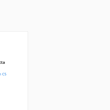
tta
n C5