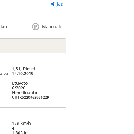
Jaa
0 km
Manuaali
1,5 l, Diesel
äivä
14.10.2019
Etuveto
6/2026
Henkilöauto
UU1K5220963956229
179 km/h
4
1 305 kg