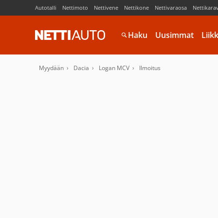
Autotalli
Nettimoto
Nettivene
Nettikone
Nettivaraosa
Nettikara
Haku
Uusimmat
Liik
Myydään
Dacia
Logan MCV
Ilmoitus