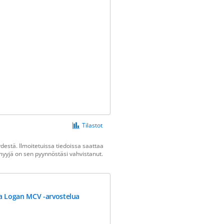
Tilastot
estä. Ilmoitetuissa tiedoissa saattaa
n myyjä on sen pyynnöstäsi vahvistanut.
a Logan MCV -arvostelua