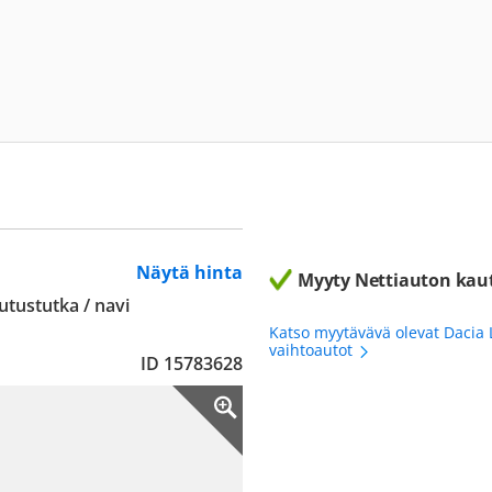
Näytä hinta
Myyty Nettiauton kau
tustutka / navi
Katso myytävävä olevat Dacia
vaihtoautot
ID 15783628