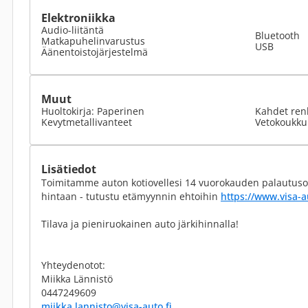
Elektroniikka
Audio-liitäntä
Bluetooth
Matkapuhelinvarustus
USB
Äänentoistojärjestelmä
Muut
Huoltokirja: Paperinen
Kahdet ren
Kevytmetallivanteet
Vetokoukku
Lisätiedot
Toimitamme auton kotiovellesi 14 vuorokauden palautuso
hintaan - tutustu etämyynnin ehtoihin
https://www.visa-a
Tilava ja pieniruokainen auto järkihinnalla!
Yhteydenotot:
Miikka Lännistö
0447249609
miikka.lannisto@visa-auto.fi