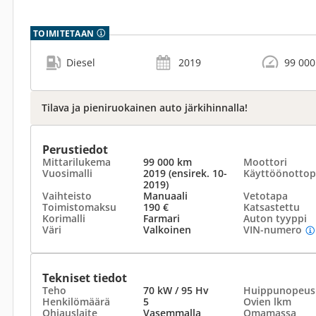
TOIMITETAAN
Diesel
2019
99 00
Tilava ja pieniruokainen auto järkihinnalla!
Perustiedot
Mittarilukema
99 000 km
Moottori
Vuosimalli
2019 (ensirek. 10-
Käyttöönottop
2019)
Vaihteisto
Manuaali
Vetotapa
Toimistomaksu
190 €
Katsastettu
Korimalli
Farmari
Auton tyyppi
Väri
Valkoinen
VIN-numero
Tekniset tiedot
Teho
70 kW / 95 Hv
Huippunopeus
Henkilömäärä
5
Ovien lkm
Ohjauslaite
Vasemmalla
Omamassa