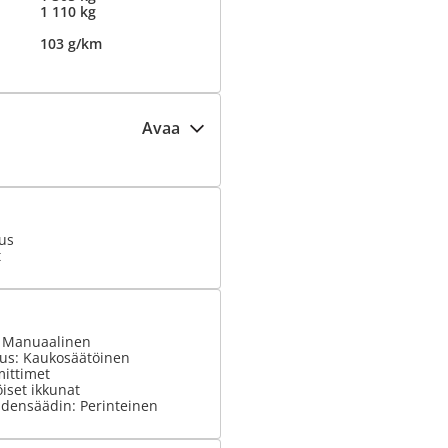
1 110 kg
103 g/km
Avaa
ius
t
: Manuaalinen
tus: Kaukosäätöinen
ittimet
iset ikkunat
densäädin: Perinteinen