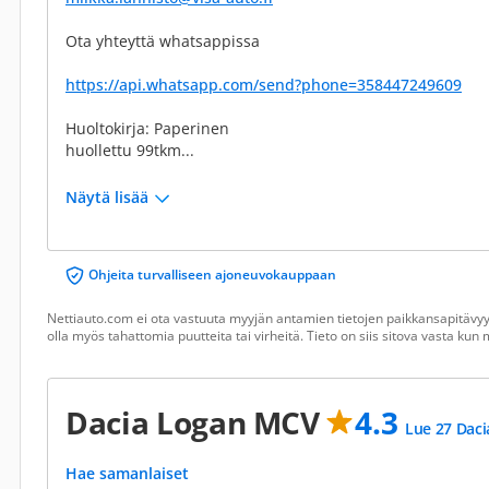
Ota yhteyttä whatsappissa
https://api.whatsapp.com/send?phone=358447249609
Huoltokirja: Paperinen
huollettu 99tkm...
Näytä lisää
Ohjeita turvalliseen ajoneuvokauppaan
Nettiauto.com ei ota vastuuta myyjän antamien tietojen paikkansapitävyyd
olla myös tahattomia puutteita tai virheitä. Tieto on siis sitova vasta ku
Dacia Logan MCV
4.3
Lue 27 Daci
Hae samanlaiset