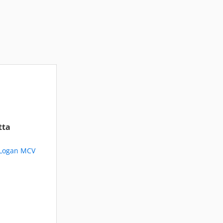
tta
 Logan MCV