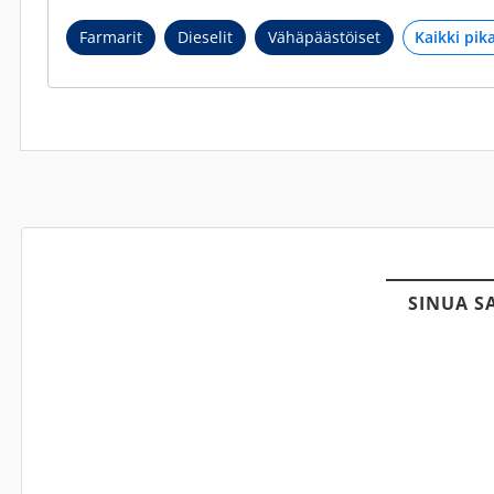
Farmarit
Dieselit
Vähäpäästöiset
SINUA S