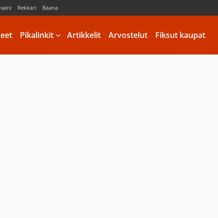
vaani
Rekkari
Baana
keet
Pikalinkit
Artikkelit
Arvostelut
Fiksut kaupat