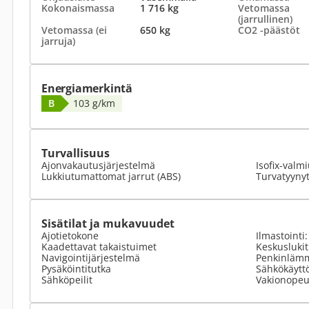
Kokonaismassa
1 716 kg
Vetomassa
(jarrullinen)
Vetomassa (ei
650 kg
CO2 -päästöt
jarruja)
Energiamerkintä
B
103 g/km
Turvallisuus
Ajonvakautusjärjestelmä
Isofix-valm
Lukkiutumattomat jarrut (ABS)
Turvatyyny
Sisätilat ja mukavuudet
Ajotietokone
Ilmastointi
Kaadettavat takaistuimet
Keskusluki
Navigointijärjestelmä
Penkinlämm
Pysäköintitutka
Sähkökäyttö
Sähköpeilit
Vakionopeu