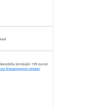
kaat
ikeudella kiinteään 199 euron
uto.fi/etamyynnin-ehdot/