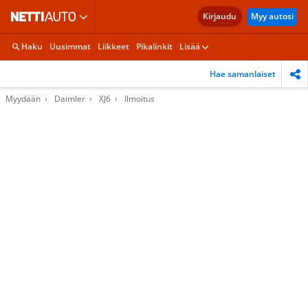
Kirjaudu
Myy autosi
Haku
Uusimmat
Liikkeet
Pikalinkit
Lisää
Hae samanlaiset
Myydään
Daimler
XJ6
Ilmoitus