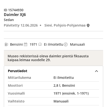
ID 15744930
Daimler XJ6
Sedan
Päivitetty 12.06.2026
Sievi, Pohjois-Pohjanmaa
Bensiini
1971
Ei ilmoitettu
Manuaali
Museo rekisterissä oleva daimler.pientä fiksausta
kaipaa.leimaa vuodelle 29.
Perustiedot
Mittarilukema
Ei ilmoitettu
Moottori
2,8 l, Bensiini
Vuosimalli
1971 (ensirek. 1-1971)
Vaihteisto
Manuaali