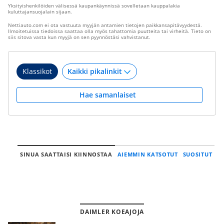
Yksityishenkilöiden välisessä kaupankäynnissä sovelletaan kauppalakia
kuluttajansuojalain sijaan.
Nettiauto.com ei ota vastuuta myyjän antamien tietojen paikkansapitävyydestä.
Ilmoitetuissa tiedoissa saattaa olla myös tahattomia puutteita tai virheitä. Tieto on
siis sitova vasta kun myyjä on sen pyynnöstäsi vahvistanut.
Klassikot
Hae samanlaiset
SINUA SAATTAISI KIINNOSTAA
AIEMMIN KATSOTUT
SUOSITUT
DAIMLER KOEAJOJA