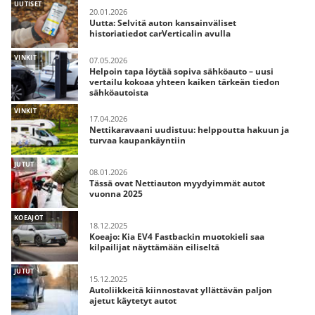
UUTISET
20.01.2026
Uutta: Selvitä auton kansainväliset
historiatiedot carVerticalin avulla
VINKIT
07.05.2026
Helpoin tapa löytää sopiva sähköauto – uusi
vertailu kokoaa yhteen kaiken tärkeän tiedon
sähköautoista
VINKIT
17.04.2026
Nettikaravaani uudistuu: helppoutta hakuun ja
turvaa kaupankäyntiin
JUTUT
08.01.2026
Tässä ovat Nettiauton myydyimmät autot
vuonna 2025
KOEAJOT
18.12.2025
Koeajo: Kia EV4 Fastbackin muotokieli saa
kilpailijat näyttämään eiliseltä
JUTUT
15.12.2025
Autoliikkeitä kiinnostavat yllättävän paljon
ajetut käytetyt autot