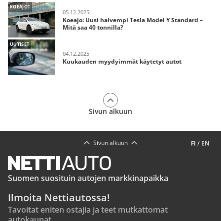
KOEAJOT
05.12.2025
Koeajo: Uusi halvempi Tesla Model Y Standard –
Mitä saa 40 tonnilla?
UUTISET
04.12.2025
Kuukauden myydyimmät käytetyt autot
Sivun alkuun
Sivun alkuun
FI
/
EN
Suomen suosituin autojen markkinapaikka
Ilmoita Nettiautossa!
Tavoitat eniten ostajia ja teet mutkattomat
autokaupat.