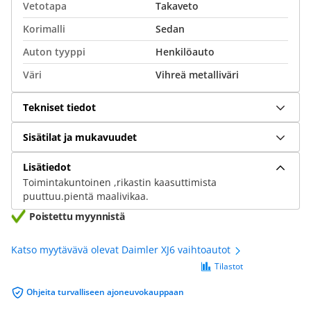
Vetotapa
Takaveto
Korimalli
Sedan
Auton tyyppi
Henkilöauto
Väri
Vihreä metalliväri
Tekniset tiedot
Sisätilat ja mukavuudet
Lisätiedot
Toimintakuntoinen ,rikastin kaasuttimista
puuttuu.pientä maalivikaa.
Poistettu myynnistä
Katso myytävävä olevat Daimler XJ6 vaihtoautot
Tilastot
Ohjeita turvalliseen ajoneuvokauppaan