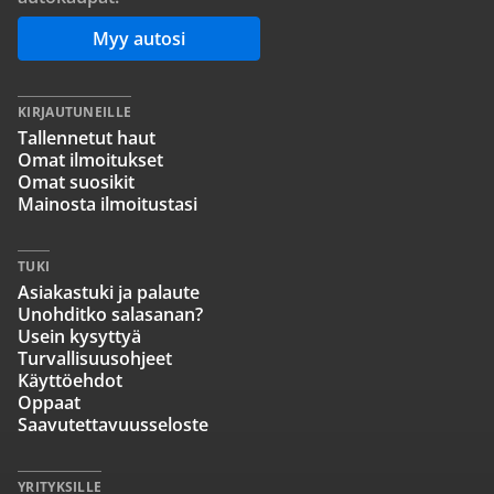
Myy autosi
KIRJAUTUNEILLE
Tallennetut haut
Omat ilmoitukset
Omat suosikit
Mainosta ilmoitustasi
TUKI
Asiakastuki ja palaute
Unohditko salasanan?
Usein kysyttyä
Turvallisuusohjeet
Käyttöehdot
Oppaat
Saavutettavuusseloste
YRITYKSILLE