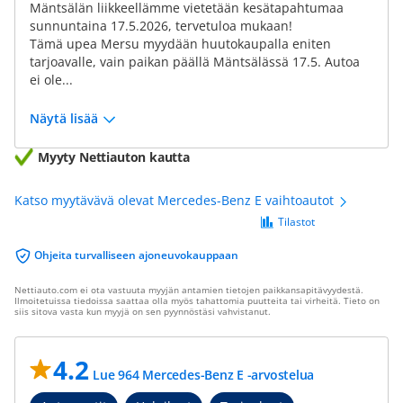
Mäntsälän liikkeellämme vietetään kesätapahtumaa
sunnuntaina 17.5.2026, tervetuloa mukaan!
Tämä upea Mersu myydään huutokaupalla eniten
tarjoavalle, vain paikan päällä Mäntsälässä 17.5. Autoa
ei ole...
Näytä lisää
Myyty Nettiauton kautta
Katso myytävävä olevat Mercedes-Benz E vaihtoautot
Tilastot
Ohjeita turvalliseen ajoneuvokauppaan
Nettiauto.com ei ota vastuuta myyjän antamien tietojen paikkansapitävyydestä.
Ilmoitetuissa tiedoissa saattaa olla myös tahattomia puutteita tai virheitä. Tieto on
siis sitova vasta kun myyjä on sen pyynnöstäsi vahvistanut.
4.2
Lue 964 Mercedes-Benz E -arvostelua