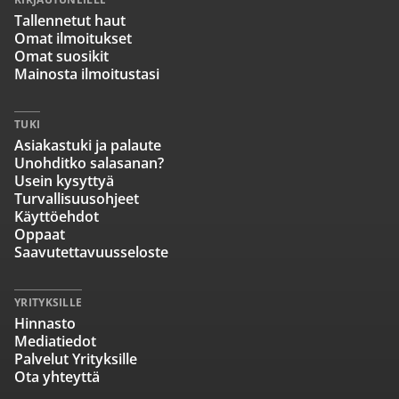
Tallennetut haut
Omat ilmoitukset
Omat suosikit
Mainosta ilmoitustasi
TUKI
Asiakastuki ja palaute
Unohditko salasanan?
Usein kysyttyä
Turvallisuusohjeet
Käyttöehdot
Oppaat
Saavutettavuusseloste
YRITYKSILLE
Hinnasto
Mediatiedot
Palvelut Yrityksille
Ota yhteyttä