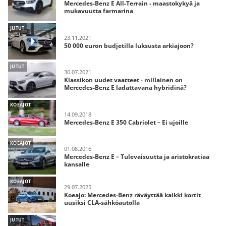
Mercedes-Benz E All-Terrain - maastokykyä ja
mukavuutta farmarina
JUTUT
23.11.2021
50 000 euron budjetilla luksusta arkiajoon?
JUTUT
30.07.2021
Klassikon uudet vaatteet - millainen on
Mercedes-Benz E ladattavana hybridinä?
KOEAJOT
14.09.2018
Mercedes-Benz E 350 Cabriolet – Ei ujoille
KOEAJOT
01.08.2016
Mercedes-Benz E – Tulevaisuutta ja aristokratiaa
kansalle
KOEAJOT
29.07.2025
Koeajo: Mercedes-Benz räväyttää kaikki kortit
uusiksi CLA-sähköautolla
JUTUT