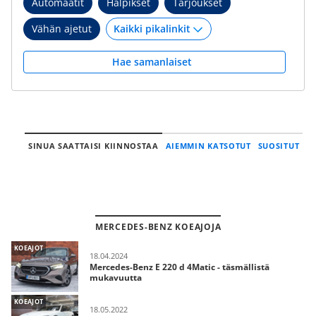
Automaatit
Halpikset
Tarjoukset
Vähän ajetut
Hae samanlaiset
SINUA SAATTAISI KIINNOSTAA
AIEMMIN KATSOTUT
SUOSITUT
MERCEDES-BENZ KOEAJOJA
KOEAJOT
18.04.2024
Mercedes-Benz E 220 d 4Matic - täsmällistä
mukavuutta
KOEAJOT
18.05.2022