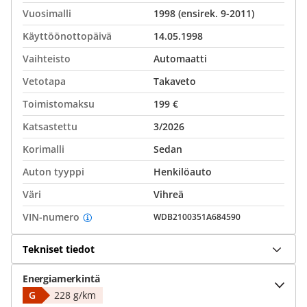
Vuosimalli
1998 (ensirek. 9-2011)
Käyttöönottopäivä
14.05.1998
Vaihteisto
Automaatti
Vetotapa
Takaveto
Toimistomaksu
199 €
Katsastettu
3/2026
Korimalli
Sedan
Auton tyyppi
Henkilöauto
Väri
Vihreä
VIN-numero
WDB2100351A684590
Tekniset tiedot
Energiamerkintä
G
228 g/km