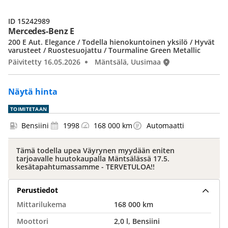
ID 15242989
Mercedes-Benz E
200 E Aut. Elegance / Todella hienokuntoinen yksilö / Hyvät
varusteet / Ruostesuojattu / Tourmaline Green Metallic
Päivitetty 16.05.2026
Mäntsälä, Uusimaa
Näytä hinta
TOIMITETAAN
Bensiini
1998
168 000 km
Automaatti
Tämä todella upea Väyrynen myydään eniten
tarjoavalle huutokaupalla Mäntsälässä 17.5.
kesätapahtumassamme - TERVETULOA!!
Perustiedot
Mittarilukema
168 000 km
Moottori
2,0 l, Bensiini