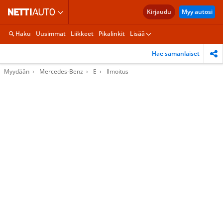
Kirjaudu
Myy autosi
Haku
Uusimmat
Liikkeet
Pikalinkit
Lisää
Hae samanlaiset
Myydään
Mercedes-Benz
E
Ilmoitus