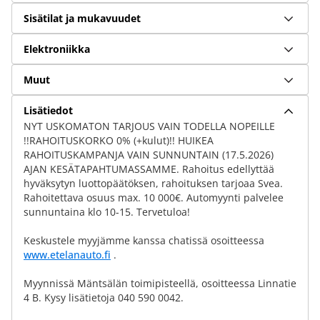
Sisätilat ja mukavuudet
Elektroniikka
Muut
Lisätiedot
NYT USKOMATON TARJOUS VAIN TODELLA NOPEILLE
!!RAHOITUSKORKO 0% (+kulut)!! HUIKEA
RAHOITUSKAMPANJA VAIN SUNNUNTAIN (17.5.2026)
AJAN KESÄTAPAHTUMASSAMME. Rahoitus edellyttää
hyväksytyn luottopäätöksen, rahoituksen tarjoaa Svea.
Rahoitettava osuus max. 10 000€. Automyynti palvelee
sunnuntaina klo 10-15. Tervetuloa!
Keskustele myyjämme kanssa chatissä osoitteessa
www.etelanauto.fi
.
Myynnissä Mäntsälän toimipisteellä, osoitteessa Linnatie
4 B. Kysy lisätietoja 040 590 0042.