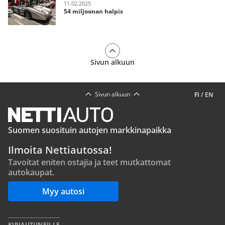
11.02.2025
54 miljoonan halpis
Sivun alkuun
Sivun alkuun
FI
/
EN
Suomen suosituin autojen markkinapaikka
Ilmoita Nettiautossa!
Tavoitat eniten ostajia ja teet mutkattomat
autokaupat.
Myy autosi
KIRJAUTUNEILLE