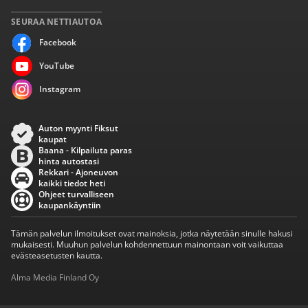
SEURAA NETTIAUTOA
Facebook
YouTube
Instagram
Auton myynti Fiksut
kaupat
Baana - Kilpailuta paras
hinta autostasi
Rekkari - Ajoneuvon
kaikki tiedot heti
Ohjeet turvalliseen
kaupankäyntiin
Tämän palvelun ilmoitukset ovat mainoksia, jotka näytetään sinulle hakusi
mukaisesti. Muuhun palvelun kohdennettuun mainontaan voit vaikuttaa
evästeasetusten kautta.
Alma Media Finland Oy